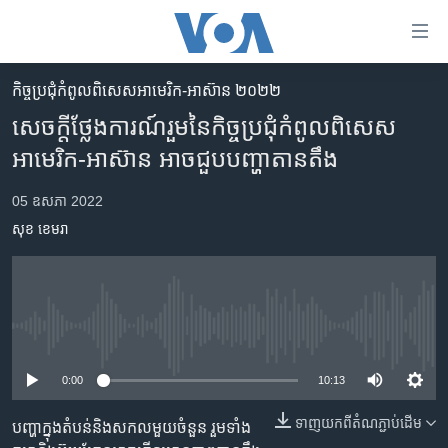
ភ្ជាប់​
ទៅ​
គេហទំព័រ​
កិច្ចប្រជុំ​កំពូល​ពិសេសអាមេរិក-អាស៊ាន ២០២២
កម្ពុជា
ទាក់ទង
សេចក្តី​ថ្លែងការណ៍​រួម​នៃ​កិច្ចប្រជុំ​កំពូល​ពិសេស​
រំលង​
អន្តរជាតិ
អាមេរិក-អាស៊ាន ​អាចជួប​បញ្ហា​តាន​តឹង
និង​
អាមេរិក
ចូល​
05 ឧសភា 2022
ទៅ​​
ចិន
សុខ ខេមរា
ទំព័រ​
ហេឡូវីអូអេ
ព័ត៌មាន​​
តែ​
កម្ពុជាច្នៃប្រតិដ្ឋ
ម្តង
ព្រឹត្តិការណ៍ព័ត៌មាន
រំលង​
No media source currently available
និង​
ទូរទស្សន៍ / វីដេអូ​
ចូល​
0:00
10:13
វិទ្យុ / ផតខាសថ៍
ទៅ​
ទាញ​យក​ពី​តំណភ្ជាប់​ដើម
ទំព័រ​
បញ្ហា​ក្នុងតំបន់​និង​សកល​មួយ​ចំនួន​ រួមទាំង​
កម្មវិធីទាំងអស់