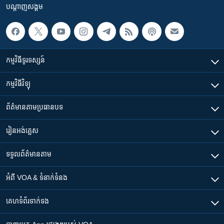
បណ្តាញ​សង្គម
កម្មវិធី​ទូរទស្សន៍
កម្មវិធី​វិទ្យុ
ព័ត៌មាន​តាមប្រធានបទ​
រៀន​​អង់គ្លេស
ទទួល​ព័ត៌មាន​តាម
អំពី​ VOA & ទំនាក់ទំនង
គេហទំព័រ​​ទាក់ទង