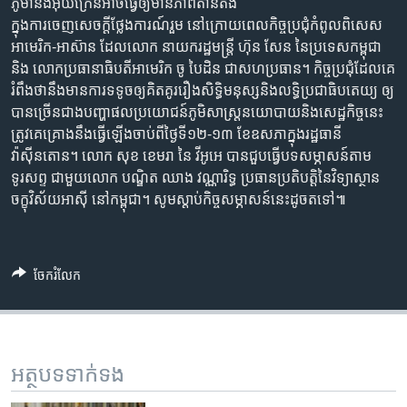
រចនា
ភូមា​និង​អ៊ុយក្រែន​អាចធ្វើ​ឲ្យមាន​ភាពតាន​តឹង​
សម្ព័ន្ធ​
ក្នុងការ​ចេញ​សេចក្តីថ្លែងការណ៍រួម ​នៅក្រោយ​ពេល​កិច្ចប្រជុំ​កំពូល​ពិសេស​
Khmer English
រំលង​
អាមេរិក-អាស៊ាន ​ដែល​លោក ​នាយក​រដ្ឋមន្ត្រី ​ហ៊ុន សែន ​នៃប្រទេស​កម្ពុជា​
និង​
និង​ លោក​ប្រធានាធិបតី​អាមេរិក ​ចូ បៃដិន ​ជា​សហប្រធាន។ កិច្ចប្រជុំ​ដែល​គេ
បណ្តាញ​សង្គម
ចូល​
រំពឹងថា​នឹងមាន​ការទទូច​ឲ្យគិត​គូររឿង​សិទ្ធិមនុស្ស​និង​លទ្ធិប្រជាធិបតេយ្យ ​ឲ្យ
ទៅ​
បាន​ច្រើនជាង​បញ្ហា​ផលប្រយោជន៍​ភូមិសាស្ត្រនយោបាយ​និង​សេដ្ឋកិច្ច​នេះ​
កាន់​
ត្រូវគេ​គ្រោងនឹង​ធ្វើឡើង​ចាប់ពី​ថ្ងៃទី​១២-១៣​ ខែឧសភា​ក្នុង​រដ្ឋធានី​
ទំព័រ​
វ៉ាស៊ីនតោន។ លោក ​សុខ ខេមរា ​នៃ ​វីអូអេ ​បានជួប​ធ្វើ​បទសម្ភាសន៍​តាម​
ភាសា
ស្វែង​
ទូរសព្ទ ​ជាមួយ​លោក​ បណ្ឌិត ​ឈាង វណ្ណារិទ្ធ​ ប្រធាន​ប្រតិបត្តិ​នៃវិទ្យាស្ថាន​
រក
ចក្ខុវិស័យ​អាស៊ី ​នៅ​កម្ពុជា។ សូម​ស្តាប់​កិច្ចសម្ភាសន៍​នេះដូច​តទៅ៕
ចែករំលែក
អត្ថបទ​ទាក់ទង