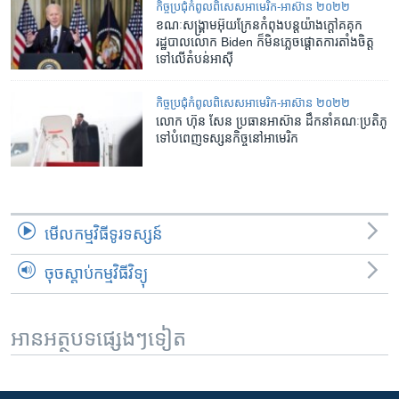
កិច្ចប្រជុំ​កំពូល​ពិសេសអាមេរិក-អាស៊ាន ២០២២
ខណៈ​សង្គ្រាម​អ៊ុយក្រែន​កំពុង​បន្ត​​យ៉ាង​ក្តៅ​គគុក
រដ្ឋបាល​​លោក Biden ក៏​មិន​ភ្លេច​​ផ្តោត​​ការ​តាំងចិត្ត​​
ទៅ​លើ​តំបន់​អាស៊ី​
កិច្ចប្រជុំ​កំពូល​ពិសេសអាមេរិក-អាស៊ាន ២០២២
លោក ហ៊ុន សែន ប្រធាន​អាស៊ាន ដឹកនាំ​គណៈ​ប្រតិភូ​
ទៅ​បំពេញ​ទស្សនកិច្ច​នៅ​អាមេរិក
មើល​កម្មវិធី​ទូរទស្សន៍
ចុចស្តាប់កម្មវិធីវិទ្យុ
អានអត្ថបទផ្សេងៗទៀត