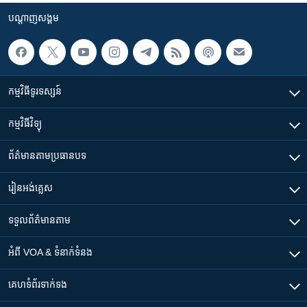
បណ្តាញ​សង្គម
កម្មវិធី​ទូរទស្សន៍
កម្មវិធី​វិទ្យុ
ព័ត៌មាន​តាមប្រធានបទ​
រៀន​​អង់គ្លេស
ទទួល​ព័ត៌មាន​តាម
អំពី​ VOA & ទំនាក់ទំនង
គេហទំព័រ​​ទាក់ទង