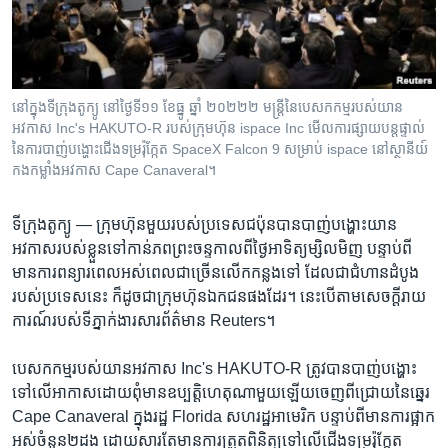
រចនា
សម្ព័ន្ធ​
Khmer English
រំលង​
និង​
បណ្តាញ​សង្គម
ចូល​
នៅ​ក្នុង​ទីក្រុង​តូក្យូ នៅ​ថ្ងៃទី១១ ខែធ្នូ ឆ្នាំ ២០២២២ មន្ត្រី​នៃ​​បេសកកម្ម​របស់​យាន
ទៅ​
អវកាស Inc's HAKUTO-R​ របស់​ក្រុមហ៊ុន ispace Inc មើល​ការផ្សាយ​បន្តផ្ទាល់​
កាន់​
នៃ​ការបាញ់​បង្ហោះ​​ជើង​ទម្រ​រ៉ុក្កែត SpaceX Falcon 9 សម្រាប់ ispace នៅ​ស្ថានីយ៍​
កងកម្លាំង​អវកាស Cape Canaveral។
ទំព័រ​
ភាសា
ស្វែង​
រក
ទីក្រុងតូក្យូ —
ក្រុមហ៊ុន​មួយ​របស់​ប្រទេស​ជប៉ុន​បានបាញ់​បង្ហោះ​យាន
អវកាស​របស់​ខ្លួនទៅ​កាន់​ភព​ព្រះចន្ទកាល​ពី​ថ្ងៃ​អាទិត្យ​ម្សិល​មិញ​ បន្ទាប់​ពី​
មាន​ការ​ពន្យារ​ពេល​អស់​ពេលជា​ច្រើន​លើក​កន្លង​ទៅ​ ដែល​ជា​ជំហាន​ដំបូង​
របស់​ប្រទេស​នេះ​ ក៏​ដូចជា​ក្រុមហ៊ុន​ឯកជន​ផង​ដែរ។​ ​នេះ​បើតាម​សេចក្តីរាយ
ការណ៍​របស់​ទី​ភ្នាក់ងារ​សារព័ត៌មាន Reuters។​ ​
បេសកកម្ម​របស់​យានអវកាស Inc's HAKUTO-R​ ​ត្រូវ​បាន​បាញ់​បង្ហោះ​
ទៅ​លើ​អាកាស​ដោយ​ពុំ​មាន​ឧប្បតិ្តហេតុ​ណា​មួយឡើយចេញ​ពី​ជ្រោយ​នៃ​ឆ្នេរ
Cape Canaveral ក្នុង​រដ្ឋ Florida ​សហរដ្ឋ​អាមេរិក​ បន្ទាប់​ពី​មាន​ការ​ផ្អាក
អស់​ចំនួន​២​ដង​ ដោយ​សារ​តែមាន​ការ​ត្រួត​ពិនិត្យ​ទៅ​លើ​ជើង​ទម្រ​រ៉ុក្កែត​