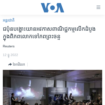
ភ្ជាប់​
ទៅ​
គេហទំព័រ​
អន្តរជាតិ
កម្ពុជា
ទាក់ទង
ជប៉ុន​បង្ហោះ​យានអវកាស​​ពាណិជ្ជកម្ម​លើក​ដំបូង​
រំលង​
អន្តរជាតិ
ក្នុង​ពិភពលោក​ទៅ​​ភពព្រះចន្ទ
និង​
អាមេរិក
ចូល​
​Reuters
ទៅ​​
ចិន
ទំព័រ​
12 ធ្នូ 2022
ហេឡូវីអូអេ
ព័ត៌មាន​​
ចែករំលែក
តែ​
កម្ពុជាច្នៃប្រតិដ្ឋ
ម្តង
ព្រឹត្តិការណ៍ព័ត៌មាន
រំលង​
និង​
ទូរទស្សន៍ / វីដេអូ​
ចូល​
វិទ្យុ / ផតខាសថ៍
ទៅ​
ទំព័រ​
កម្មវិធីទាំងអស់