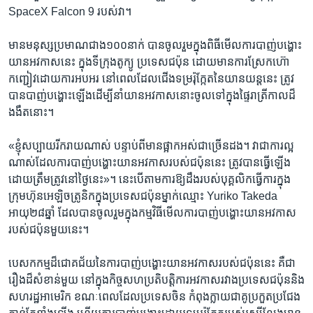
SpaceX Falcon 9​ របស់​វា។​
មាន​មនុស្ស​ប្រមាណ​ជាង១០០​នាក់​ បាន​ចូលរួម​ក្នុង​ពិធី​មើលការ​បាញ់​បង្ហោះ​
យាន​អវកាស​នេះ​ ក្នុង​ទីក្រុង​តូក្យូ​ ប្រទេស​ជប៉ុន​ ដោយ​មាន​ការ​ស្រែក​ហ៊ោ​
កញ្ជៀវ​ដោយ​ការ​អបអរ នៅ​ពេល​ដែលជើង​ទម្រ​រ៉ុក្កែតនៃ​យានយន្ត​នេះ​ ត្រូវ​
បាន​បាញ់​បង្ហោះ​ឡើង​ដើម្បី​នាំ​យាន​អវកាស​នោះ​ចូល​ទៅក្នុង​ផ្ទៃ​រាត្រី​កាលដ៏​
ងងឹត​នោះ។​
«ខ្ញុំ​សប្បាយ​រីករាយ​ណាស់​ បន្ទាប់​ពីមានផ្អាក​អស់​ជា​ច្រើន​ដង​។​ ​វា​ជាការ​ល្អ​
ណាស់ដែលការ​បាញ់​បង្ហោះ​យានអវកាសរបស់​ជប៉ុន​នេះ ត្រូវ​បាន​ធ្វើឡើង​
ដោយ​ត្រឹម​ត្រូវ​នៅ​ថ្ងៃនេះ»។​ ​នេះបើ​តាម​ការ​ឱ្យ​ដឹង​របស់​បុគ្គលិកធ្វើ​ការ​ក្នុង
ក្រុមហ៊ុន​អេឡិចត្រូនិក​ក្នុង​ប្រទេស​ជប៉ុន​ម្នាក់​ឈ្មោះ​ ​Yuriko Takeda
អាយុ២៨​ឆ្នាំ​ ​ដែល​បាន​ចូល​រួមក្នុង​កម្មវិធី​មើល​ការបាញ់​បង្ហោះ​យានអវកាស
របស់​ជប៉ុនមួយ​នេះ។​ ​
បេសកកម្មដ៏ជោគជ័យនៃ​ការ​បាញ់​បង្ហោះ​យានអវកាស​របស់​ជប៉ុន​នេះ​ គឺ​ជា​
រឿង​ដ៏​សំខាន់​មួយ​ នៅក្នុង​កិច្ចសហ​ប្រតិបត្តិការអវកាស​រវាងប្រទេស​ជប៉ុន​និង​
សហរដ្ឋ​អាមេរិក​ ខណៈ​ពេល​ដែល​ប្រទេស​ចិន​ កំពុង​ក្លាយ​ជា​គូប្រកួត​ប្រជែង​