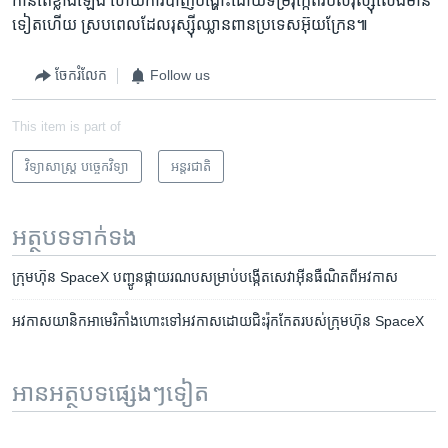
កាន់​តែ​ខ្លាំង​ឡើង ហើយ​ការ​បាញ់​បង្ហោះ​ដោយទម្រ​រ៉ុក្កែត​របស់​រុស្ស៊ីលែង​មាន​
ទៀត​ហើយ​ ​ស្រប​ពេល​ដែល​រុស្ស៊ី​ឈ្លានពានប្រទេស​អ៊ុយក្រែន៕
ចែករំលែក
Follow us
This item is part of
វិទ្យាសាស្ត្រ បច្ចេកវិទ្យា
អន្តរជាតិ
អត្ថបទ​ទាក់ទង
ក្រុមហ៊ុន SpaceX បញ្ជូន​ផ្កាយរណប​​សម្រាប់​បង្កើត​​សេវា​អ៊ីនធឺណិត​ពី​អវកាស
អវកាសយានិក​អាមេរិកាំង​ហោះ​ទៅ​​អវកាស​ដោយ​ជិះ​រ៉ុកកែត​របស់​ក្រុមហ៊ុន SpaceX
អានអត្ថបទផ្សេងៗទៀត