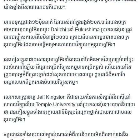
យ៉ាង​ខ្លាំង​ពី​សាធារណជន​ក៏​ដោយ។​
មាន​មនុស្ស​ជាង​១២​ម៉ឺន​នាក់​ ដែលរស់​នៅ​ក្នុង​រង្វង់​២០គ.ម.​នៃ​រោង​ចក្រ​
ថាមពល​នុយក្លេអ៊ែរ​ឈ្មោះ​ Daiichi ​នៅ ​Fukushima ​ប្រទេស​ជប៉ុន​ ត្រូវ​
បាន​ជម្លៀស​កាលពី​ខែ​មិនា​ឆ្នាំ​២០១១​ ក្រោយពី​មាន​ការ​ខូច​ខាត​រោងចក្រ​
នុយក្លេអ៊ែរ​ ដែល​ចាប់​ផ្តើម​ឲ្យ​មាន​ការ​លេច​វិទ្យុ​សកម្ម​នុយក្លេអ៊ែរ។​
ជន​ភៀស​ខ្លួន​ដោយសារ​នុយក្លេអ៊ែរ​ទាំង​នេះ​នៅ​តែ​មិន​អាច​វិល​ត្រឡប់​ទៅ​ផ្ទះ​
របស់​គេ​នៅ​ឡើយ ​ពីព្រោះ​កម្រិត​វិទ្យុ​សកម្ម​មាន​កម្រិត​ខ្ពស់ ​ហើយ​គេ​នៅ​តែ​
ព្រួយ​បារម្ភ​អំពី​គ្រោះ​ថ្នាក់​ដល់​សុខ​ភាព​រយៈ​ពេល​យូរ​ ដូចជា​ជំងឺ​មហារីក​
បណ្តាល​មកពី​ពួក​គេ​រង​ចំហាយ​វិទ្យុ​សកម្ម។​
លោក​សាស្ត្រាចារ្យ​ Jeff Kingston ​គឺ​ជា​នាយក​នៃ​ការ​សិក្សា​អំពី​អាស៊ី​នៅ​
សាកល​វិទ្យាល័យ​ ​Temple University ​នៅ​ប្រទេស​ជប៉ុន។​ លោក​និយាយ​
ថា​ ជន​ភៀស​ខ្លួន​ទាំង​នេះ​ក្លាយជា​និមិត្តរូប​នៃ​គ្រោះថ្នាក់​ដោយ​សារ​ថាមពល​
នុយក្លេអ៊ែរ។​
«ប្រជាជន​ទាំង​នេះ​យល់​ច្បាស់​ណាស់​អំពី​ការ​និយាយ​មិន​ពិត​ទាក់​ទង​នឹង​