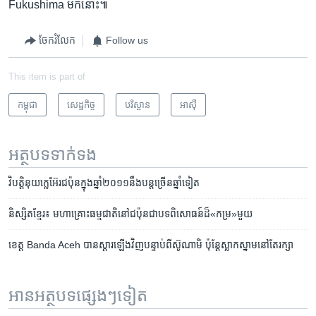
Fukushima ​មក​នោះ៕
ចែករំលែក
Follow us
This item is part of
កម្ពុជា
សេដ្ឋកិច្ច
បរិស្ថាន
អាស៊ី
អត្ថបទ​ទាក់ទង
វិបត្តិ​នុយក្លេអ៊ែរ​ជប៉ុន​ក្នុង​ឆ្នាំ​២០១១​នឹង​បន្ត​ច្រើន​ឆ្នាំ​ទៀត
និស្សិត​ខ្មែរ៖ មហា​គ្រោះ​ធម្មជាតិ​នៅ​ជប៉ុន​ជា​បទ​ពិសោធន៍​ដ៏​«កម្រ»​មួយ
ខេត្ត ​Banda ​​​Aceh ​បាន​​ស្តារ​ឡើង​វិញ​បន្ទាប់​ពី​ស៊ូណាមិ​ ប៉ុន្តែ​ស្លាកស្នាម​នៅ​តែ​រក្សា​
អានអត្ថបទផ្សេងៗទៀត