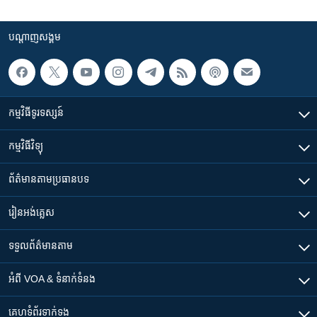
បណ្តាញ​សង្គម
កម្មវិធី​ទូរទស្សន៍
កម្មវិធី​វិទ្យុ
ព័ត៌មាន​តាមប្រធានបទ​
រៀន​​អង់គ្លេស
ទទួល​ព័ត៌មាន​តាម
អំពី​ VOA & ទំនាក់ទំនង
គេហទំព័រ​​ទាក់ទង