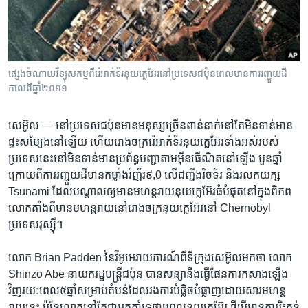
រចនា
សម្ព័ន្ធ​
Khmer English
រំលង​
និង​
បណ្តាញ​សង្គម
ចូល​
ផ្សេង​​ចំណាយ​​វិទ្យុសកម្ម​​ពី​រ៉េអាក់ទ័រ​នុយក្លេអ៊ែរ​​នៅ​ប្រទេស​ជប៉ុន​​ពេល​​មាន​​ការ​​រញ្ជួយ​ដី​
ទៅ​
កាលពី​ឆ្នាំ​២០១១​​
កាន់​
ទំព័រ​
ភាសា
សេអ៊ូល​ —
នៅ​ប្រទេស​ជប៉ុន​មាន​មនុស្ស​ច្រើន​ពាន់នាក់​នៅតែ​មិន​ទាន់​មាន​
ស្វែង​
ផ្ទះ​សម្បែង​នៅ​ឡើយ​ ហើយ​រោងចក្រ​រ៉េអាក់ទ័រ​នុយក្លេអ៊ែរ​ទាំងអស់​របស់​
រក
ប្រទេស​នេះ​នៅ​មិន​ទាន់​មាន​ប្រព័ន្ធ​បញ្ជា​តាម​អ៊ីនធើណិត​នៅ​ឡើង​ បួន​ឆ្នាំ​
ក្រោយ​ពី​ការ​រញ្ជួយដី​មាន​កម្លាំង​រំញ័រ​៩,0​ លើ​ជញ្ជីង​រិចទ័រ​ និង​រលក​យក្ស​
Tsunami ​ដែល​បណ្តាល​ឲ្យ​មាន​មហន្តរាយ​នុយក្លេអ៊ែរ​ធំ​បំផុតនៅ​ក្នុងពិភព​
លោក​តាំងពី​មាន​មហន្តរាយនៅ​រោងចក្រ​នុយ​ក្លេអ៊ែរ​នៅ​ Chernobyl ​
ប្រទេស​រុស្ស៊ី។
លោក​ Brian Padden ​នៃ​វីអូអេរាយ​ការណ៍​ពីទីក្រុង​សេអ៊ូល​មក​ថា ​លោក ​
Shinzo Abe ​នាយក​រដ្ឋមន្ត្រី​ជប៉ុន ​បាន​សន្យា​នឹង​ធ្វើ​ផែនការ​កសាង​ឡើង​
វិញ​រយៈ​ពេល​៥​ឆ្នាំ​សម្រាប់​តំបន់​ដែល​រង​ការ​បំផ្លិច​បំផ្លាញ​ដោយ​សារ​មហន្ត
រាយ​នេះ ប៉ុន្តែ​លោក​នៅតែ​ជា​អ្នក​គាំទ្រ​ថាមពល​នុយ​ក្លេអ៊ែរ​ ថ្វីបើ​មាន​ការ​រិះគន់​