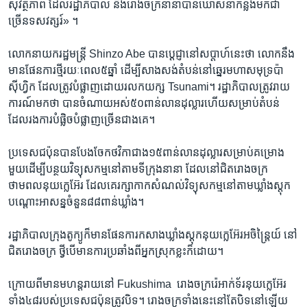
សុវត្ថិភាព ​ដែល​រដ្ឋាភិបាល​ និង​រោង​ចក្រ​នានា​បាន​ឃោសនា​កន្លង​មក​ជា​
ច្រើន​ទស​វត្សរ៍» ។​
លោក​នាយក​រដ្ឋ​មន្ត្រី ​Shinzo Abe​ បាន​ប្តេជ្ញា​នៅ​សប្តាហ៍​នេះ​ថា ​លោក​នឹង​
មាន​ផែនការ​ថ្មី​រយៈ​ពេល​៥​ឆ្នាំ ​ដើម្បី​សាង​សង់​តំបន់​នៅ​ឆ្នេរ​មហា​សមុទ្រ​ប៉ា
ស៊ីហ្វិក​ ដែល​ត្រូវ​បំផ្លាញ​ដោយ​រលក​យក្ស ​Tsunami។​ រដ្ឋាភិ​បាល​ត្រូវ​រាយ​
ការណ៍​មក​ថា​ បាន​ចំណាយ​អស់​៥០​ពាន់​លាន​ដុល្លារ​ហើយ​សម្រាប់​តំបន់​
ដែល​រង​ការ​បំផ្លិច​បំផ្លាញ​ច្រើន​ជាង​គេ។​
ប្រទេស​ជប៉ុន​បាន​បែងចែក​ថវិកា​ជាង​១៥​ពាន់​លាន​ដុល្លារ​សម្រាប់​គម្រោង​
មួយ​ដើម្បី​បន្ថយ​វិទ្យុ​សកម្ម​នៅ​តាម​ទីក្រុង​នានា​ ដែល​នៅ​ជិត​រោងចក្រ​
ថាមពល​នុយក្លេអ៊ែរ​ ដែល​គេ​រក្សា​កាក​សំណល់​វិទ្យុ​សកម្ម​នៅ​តាម​ឃ្លាំង​ស្តុក​
បណ្តោះ​អាសន្ន​ចំនួន​៨៨​ពាន់​ឃ្លាំង។​
រដ្ឋាភិបាល​ក្រុង​តូក្យូ​ក៏​មាន​ផែន​ការ​កសាង​ឃ្លាំង​ស្តុក​នុយក្លេអ៊ែរ​អចិន្ត្រៃយ៍​ នៅ​
ជិត​រោងចក្រ​ ថ្វី​បើ​មាន​ការ​ប្រឆាំង​ពី​អ្នក​ស្រុក​ខ្លះ​ក៏​ដោយ។​
ក្រោយពី​មាន​មហន្តរាយនៅ ​Fukushima ​ រោង​ចក្រ​រ៉េអាក់ទ័រ​នុយក្លេអ៊ែរ​
ទាំង​៤៨​របស់​ប្រទេស​ជប៉ុន​ត្រូវ​បិទ។ ​រោងចក្រ​ទាំង​នេះ​នៅ​តែ​បិទ​នៅ​ឡើយ ​