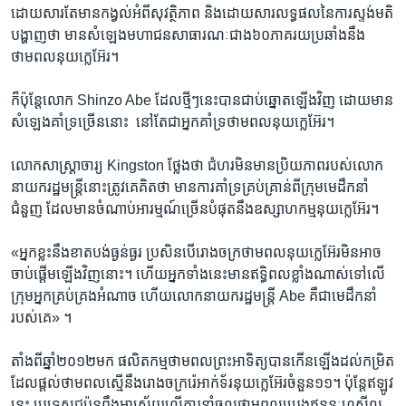
ដោយ​សារ​តែមាន​កង្វល់​អំពី​សុវត្ថិភាព​ និង​ដោយ​សារ​លទ្ធ​ផល​នៃ​ការ​ស្ទង់​មតិ​
បង្ហាញ​ថា ​មាន​សំឡេង​មហាជន​សាធារណៈ​ជាង​៦០​ភាគរយ​ប្រឆាំង​នឹង​
ថាមពល​នុយក្លេអ៊ែរ។​
ក៏​ប៉ុន្តែ​លោក​ Shinzo Abe ​ដែល​ថ្មីៗ​នេះ​បាន​ជាប់​ឆ្នោត​ឡើង​វិញ​ ដោយ​មាន​
សំឡេង​គាំទ្រ​ច្រើន​នោះ ​ នៅតែ​ជា​អ្នក​គាំទ្រ​ថាមពល​នុយក្លេអ៊ែរ។​
លោក​សាស្ត្រាចារ្យ​ Kingston ​ថ្លែង​ថា ​ជំហរ​មិនមាន​ប្រិយភាព​របស់​លោក​
នាយក​រដ្ឋមន្ត្រី​នោះ​ត្រូវ​គេ​គិត​ថា ​មាន​ការ​គាំទ្រ​គ្រប់​គ្រាន់​ពីក្រុម​មេដឹក​នាំ​
ជំនួញ​ ដែល​មាន​ចំណាប់​អារម្មណ៍​ច្រើន​បំផុត​នឹង​ឧស្សាហ​កម្ម​នុយក្លេអ៊ែរ។​
«អ្នក​ខ្លះ​នឹង​ខាតបង់​ធ្ងន់ធ្ងរ​ ប្រសិន​បើ​រោងចក្រ​ថាមពល​នុយក្លេអ៊ែរ​មិន​អាច​
ចាប់​ផ្តើម​ឡើង​វិញ​នោះ។ ​ហើយ​អ្នក​ទាំង​នេះ​មាន​ឥទ្ធិពល​ខ្លាំង​ណាស់​ទៅ​លើ​
ក្រុម​អ្នក​គ្រប់គ្រង​អំណាច ​ហើយ​លោក​នាយក​រដ្ឋ​មន្ត្រី​ Abe ​គឺ​ជា​មេ​ដឹកនាំ​
របស់​គេ» ។​
តាំងពី​ឆ្នាំ​២០១២​មក​ ផលិត​កម្ម​ថាមពល​ព្រះអាទិត្យ​បាន​កើន​ឡើង​ដល់​កម្រិត​
ដែល​ផ្តល់​ថាមពល​ស្មើ​នឹង​រោងចក្រ​រ៉េអាក់ទ័រ​នុយក្លេអ៊ែរ​ចំនួន​១១។​ ប៉ុន្តែ​ឥឡូវ​
នេះ ​ប្រទេស​ជប៉ុន​ពឹង​អាស្រ័យ​លើការ​នាំ​ចូល​ថាម​ពល​ប្រេង​ឥន្ធនៈ​ហ្វូស៊ីល​