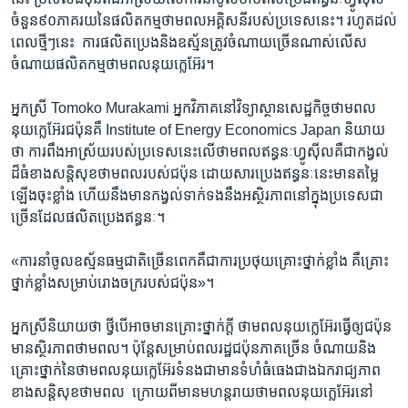
ចំនួន​៩០​ភាគរយ​នៃ​ផលិត​កម្ម​ថាមពល​អគ្គិសនី​របស់​ប្រទេស​នេះ។​ រហូត​ដល់​
ពេលថ្មីៗ​នេះ ​ ការ​ផលិត​ប្រេង​និង​ឧស្ម័ន​ត្រូវ​ចំណាយ​ច្រើន​ណាស់​លើស​
ចំណាយ​ផលិត​កម្ម​ថាម​ពល​នុយក្លេអ៊ែរ។​
អ្នកស្រី ​Tomoko Murakami ​អ្នក​វិភាគ​នៅ​វិទ្យាស្ថាន​សេដ្ឋ​កិច្ច​ថាមពល​
នុយក្លេអ៊ែរ​ជប៉ុន​គឺ​ Institute of Energy Economics ​Japan ​និយាយ​
ថា​ ការ​ពឹង​អាស្រ័យ​របស់​ប្រទេស​នេះ​លើ​ថាមពល​ឥន្ធនៈ​ហ្វូស៊ីល​គឺ​ជា​កង្វល់​
ដ៏​ធំ​ខាង​សន្តិសុខ​ថាមពលរបស់​ជប៉ុន ​ដោយសារ​ប្រេង​ឥន្ធនៈ​នេះ​មាន​តម្លៃ​
ឡើង​ចុះ​ខ្លាំង​ ហើយ​នឹង​មាន​កង្វល់​ទាក់ទង​នឹង​អស្ថិរភាព​នៅ​ក្នុង​ប្រទេស​ជា​
ច្រើន​ដែល​ផលិត​ប្រេង​ឥន្ធនៈ។​
«ការ​នាំ​ចូល​ឧស្ម័ន​ធម្មជាតិ​ច្រើន​ពេក​គឺ​ជា​ការ​ប្រថុយ​គ្រោះ​ថ្នាក់​ខ្លាំង​ គឺ​គ្រោះ​
ថ្នាក់​ខ្លាំង​សម្រាប់​រោងចក្រ​របស់​ជប៉ុន»។​
អ្នកស្រី​និយាយ​ថា​ ថ្វី​បើ​អាច​មាន​គ្រោះ​ថ្នាក់​ក្តី ថាមពល​នុយក្លេអ៊ែរ​ធ្វើឲ្យ​ជប៉ុន​
មាន​ស្ថិរភាពថាមពល។ ​ប៉ុន្តែ​សម្រាប់​ពល​រដ្ឋ​ជប៉ុន​ភាគ​ច្រើន​ ចំណាយ​និង​
គ្រោះ​ថ្នាក់​នៃ​ថាមពល​នុយក្លេអ៊ែរ​ទំនង​ជា​មាន​ទំហំ​ធំធេង​ជាង​ឯករាជ្យ​ភាព
ខាង​សន្តិសុខ​ថាមពល ​ ក្រោយ​ពី​មាន​មហន្តរាយ​ថាមពល​នុយក្លេអ៊ែរ​នៅ​