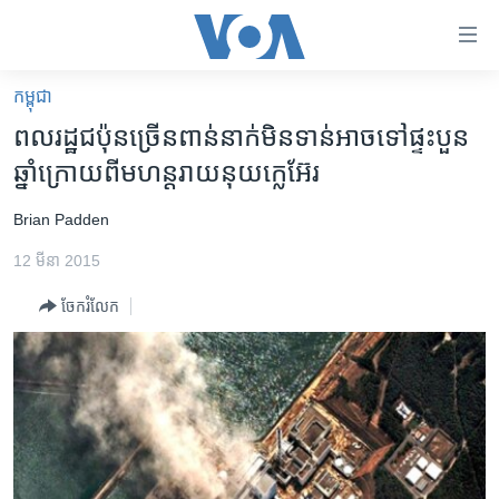
ភ្ជាប់​
ទៅ​
គេហទំព័រ​
កម្ពុជា
កម្ពុជា
ទាក់ទង
ពលរដ្ឋ​ជប៉ុន​ច្រើន​ពាន់​នាក់​​មិនទាន់​អាច​ទៅ​ផ្ទះ​បួន​
រំលង​
អន្តរជាតិ
ឆ្នាំ​ក្រោយ​ពីមហន្តរាយ​នុយក្លេអ៊ែរ
និង​
អាមេរិក
ចូល​
Brian​ Padden
ទៅ​​
ចិន
ទំព័រ​
12 មីនា 2015
ហេឡូវីអូអេ
ព័ត៌មាន​​
ចែករំលែក
តែ​
កម្ពុជាច្នៃប្រតិដ្ឋ
ម្តង
ព្រឹត្តិការណ៍ព័ត៌មាន
រំលង​
និង​
ទូរទស្សន៍ / វីដេអូ​
ចូល​
វិទ្យុ / ផតខាសថ៍
ទៅ​
ទំព័រ​
កម្មវិធីទាំងអស់