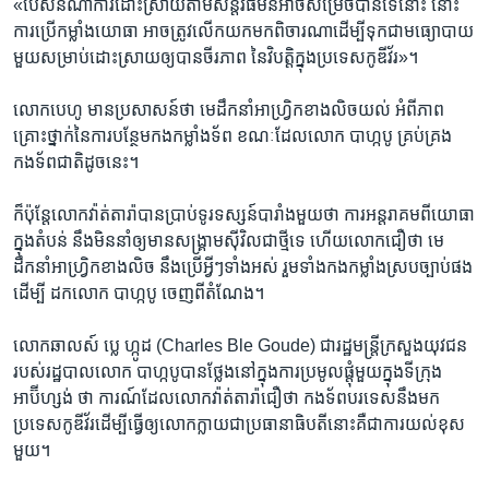
«បើសិនណា​ការដោះស្រាយ​តាម​សន្តិវិធី​មិន​អាច​សម្រេច​បាន​ទេ​នោះ​ នោះ​
ការ​ប្រើ​កម្លាំង​យោធា​ អាច​ត្រូវ​លើក​យក​មក​ពិចារណា​ដើម្បី​ទុកជា​មធ្យោបាយ​
មួយ​សម្រាប់​ដោះស្រាយ​ឲ្យ​បាន​ចីរភាព​ នៃ​វិបត្តិ​ក្នុង​ប្រទេស​កូឌីវ័រ»។
លោក​បេហូ​ មាន​ប្រសាសន៍​ថា​ មេដឹកនាំ​អាហ្រ្វិក​ខាងលិច​យល់​ អំពី​ភាព​
គ្រោះថ្នាក់​នៃ​ការបន្ថែម​កងកម្លាំងទ័ព​ ខណៈដែល​លោក​ បាហ្កបូ​ គ្រប់គ្រង​
កងទ័ពជាតិ​ដូច​នេះ។
ក៏ប៉ុន្តែ​លោក​វ៉ាត់តារ៉ា​បាន​ប្រាប់​ទូរទស្សន៍​បារាំង​មួយ​ថា​ ការអន្តរាគម​ពី​យោធា​
ក្នុង​តំបន់​ នឹង​មិន​នាំ​ឲ្យ​មាន​សង្រ្គាម​ស៊ីវិល​ជាថ្មី​ទេ​ ហើយ​លោក​ជឿ​ថា​ មេ
ដឹកនាំ​អាហ្វ្រិក​ខាងលិច​ នឹង​ប្រើ​អ្វីៗ​ទាំងអស់​ រួមទាំង​កងកម្លាំង​ស្របច្បាប់​ផង​
ដើម្បី​ ដក​លោក​ បាហ្កបូ​ ចេញ​ពី​តំណែង។
លោក​ឆាលស៍​ ប្លេ​ ហ្កូដ​ (Charles Ble Goude) ជា​រដ្ឋមន្រ្តី​ក្រសួង​យុវជន​
របស់​រដ្ឋបាល​លោក​ បាហ្កបូ​បាន​ថ្លែង​នៅ​ក្នុង​ការប្រមូលផ្តុំ​មួយ​ក្នុង​ទីក្រុង​
អាប៊ីហ្សង់​ ថា​ ការណ៍​ដែល​លោកវ៉ាត់តារ៉ា​ជឿ​ថា​ កងទ័ព​បរទេស​នឹង​មក​
ប្រទេស​កូឌីវ័រ​ដើម្បី​ធ្វើ​ឲ្យ​លោក​ក្លាយ​ជា​ប្រធានាធិបតី​នោះ​គឺ​ជា​ការយល់​ខុស​
មួយ។