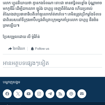
លោក ហ្កូដ​និយាយ​ថា​ គ្មាន​កងទ័ព​ណា​ ទោះជា​ មាន​ឥទ្ធិពល​ខ្លាំង​ ប៉ុណ្ណា​អាច​
មក​កូឌីវ័រ​ ដើម្បី​ដក​លោក​ ឡូរ៉ង់​ បាហ្កបូ​ ចេញ​ពី​តំណែង​ ហើយ​ប្រគល់​
តំណែង​ជា​ប្រធានាធិបតី​ទៅ​ឲ្យ​លោក​វ៉ាត់តារ៉ា​ទេ។​ គេ​មិន​ត្រូវ​ប្រើ​កម្លាំងទ័ព​ទេ​
ជាពិសេស​នៅ​ទីក្រុងអាប៊ីហ្សង់​ពីព្រោះ​ក្រុម​អ្នកគាំទ្រ​លោក​ បាហ្កបូ​ នឹង​មិន​
ព្រម​ឡើយ៕
ប្រែសម្រួល​ដោយ​ លី ម៉ូរីវ៉ាន់
ចែករំលែក
Follow us
អានអត្ថបទផ្សេងៗទៀត
បណ្តាញ​សង្គម