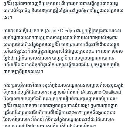
កូឌីវ័រ​ ត្រូវតែ​ចាកចេញ​ពី​ប្រទេស​នេះ​ ពីព្រោះ​ពួកគេ​បាន​ធ្វើ​ឲ្យ​ប្រជាពលរដ្ឋ​
បាត់បង់​ទំនុកចិត្ត​ និង​បាន​ចូល​ជ្រៀតជ្រែក​នៅ​ក្នុង​កិច្ចការ​ផ្ទៃក្នុង​របស់​ប្រទេស​
នេះ។
លោក​ អាល់ស៊ីដេ​ ចេចចេ​ (Alcide Djedje)​ ជា​រដ្ឋមន្រ្តី​ក្រសួង​ការបរទេស​
របស់​រដ្ឋបាល​លោក​បាហ្កបូ​បាន​មាន​ប្រសាសន៍​ថា​បេសកកម្ម​របស់​អង្គការ​
សហប្រជា​ជាតិ​នៅ​ក្នុង​ប្រទេស​កូឌីវ័រ​ បាន​ប្រាសចាក​ពី​តួនាទី​ដើម​របស់​ខ្លួន​
ហើយ​ឥឡូវនេះ​កំពុង​ធ្វើ​ខ្លួន​ជា​អ្នក​ចូលដៃ​ជាមួយ​ក្រុមបះបោរ។ លោក​ ចេចចេ
ថ្លែង​ថា​ រដ្ឋាភិបាល​របស់​លោក​ បាហ្កបូ​ មិន​អាច​ទទួល​បញ្ហា​នោះ​បាន​ទេ​
ហើយ​ក៏លែង​មាន​ទំនុកចិត្ត​លើ​កងរក្សា​សន្តិភាព​ផងដែរ​ ដូច្នេះ​ពួកគេ​ត្រូវតែ​
ចាកចេញ​ពី​ប្រទេស​នេះ។
កងរក្សា​សន្តិភាព​ទាំងនោះ​ខ្លះ​កំពុង​យាម​សណ្ឋាគារ​នា​មណ្ឌល​កំសាន្ត​មួយ​ក្នុង​
ទីក្រុង​អាប៊ីហ្សង់​ដែល​លោក​ អាឡាសាន់​ វ៉ាត់តារ៉ា​ (Alassane Ouattara)​
មិន​បាន​ចាកចេញ​តាំងពី​ គណៈ​កម្មការ​រៀបចំ​ការបោះឆ្នោត​របស់​ប្រទេស​
កូឌីវ័រ​ បាន​ប្រកាស​ថា​ លោក​ជា​អ្នក​ទទួល​បាន​ជ័យជម្នះ​ ក្នុង​ការបោះឆ្នោត​
ជ្រើសរើស​ប្រធានាធិបតី​កាលពី​ខែវិច្ឆិកា​នោះ​មក។ ក្រុម​អតីត​អ្នកបះបោរ​
ដែល​គាំទ្រ​លោក​ វ៉ាត់តារ៉ា​ ក៏​ឋិត​នៅក្នុង​សណ្ឋាគារ​នោះ​ដែរ​ ដែល​លោក​
ចេចចេ​ បាន​ថ្លែង​ថា​ នោះ​ជា​ការគំរាមកំហែង​ដល់​សន្តិសុខ។