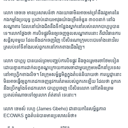
លោក​ ចេចចេ​ មាន​ប្រសាសន៍​ថា កងយោធា​មិនអាច​អត់ទ្រាំ​នឹង​វត្តមាន​នៃ​
កងកម្លាំង​ប្រយុទ្ធ​ ប្រដាប់​ដោយ​អាវុធ​យ៉ាងច្រើន​ចំនួន​ ៣០០នាក់​ នៅ​ឯ​
សណ្ឋាគារ​ ដែល​នៅ​យ៉ាងជិត​នឹង​ទីកន្លែង​ស្នាក់នៅ​របស់​លោក​បាហ្កបូ​បាន​
ទេ។​លោក​ថ្លែងថា​ ការបិទផ្លូវ​មិនឲ្យ​ចេញចូល​សណ្ឋាគារ​នោះ​ គឺ​ជា​វិធានការ​
សន្តិសុខ​មួយ​ ដែល​នឹង​ដក​ចេញ​វិញ​ បើសិនណា​ក្រុមបះបោរ​ទាំងនោះ​វិល​
ត្រលប់​ទៅ​ទីតាំង​របស់​ពួកគេ​នៅ​ភាគ​ខាងជើង​វិញ។
លោក​ បាហ្កបូ​ បាន​យល់ព្រម​បញ្ឈប់​ការបិទ​ផ្លូវ​ និង​ចូលរួម​ចរចា​ថែមទៀត​
ដោយ​គ្មាន​ការដាក់​លក្ខខណ្ឌក្រោយ​ការចរចា​ជាមួយ​ក្រុមមេដឹកនាំ​ប្រទេស​
នៅ​អាហ្វ្រិក​ខាងលិច។ តែ​ក្រុម​សម្ព័ន្ធមិត្ត​ក្នុង​តំបន់​និយាយ​ថា​ ការប្តេជ្ញា​នោះ​
មិន​អាច​ធ្វើ​ឲ្យ​ពួកគេ​ដកចេញ​នូវ​ការគំរាម​របស់​ពួកគេ​ឡើយ​ ដែលថា​ ពួកគេ​
នឹង​ប្រើ​កម្លាំងទ័ព​ដក​លោក​ បាហ្កបូ​ចេញ​ បើសិនលោក​ នៅតែ​មិនព្រម​
ប្រគល់​អំណាច​ទៅ​ឲ្យ​លោក​ វ៉ាត់តារ៉ា​ ទេ​នោះ។
លោក​ ចេមស៍ បេហូ (James Gbeho)​ ជា​នាយក​នៃ​សម្ព័ន្ធភាព​
ECOWAS​ ក្នុង​តំបន់​បាន​មាន​ប្រសាសន៍ថា៖