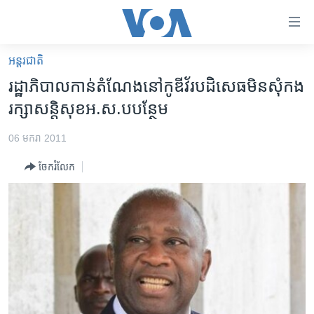
ភ្ជាប់​
ទៅ​
គេហទំព័រ​
អន្តរជាតិ
កម្ពុជា
ទាក់ទង
រដ្ឋាភិបាល​កាន់​តំណែង​នៅ​កូឌីវ័រ​បដិសេធ​មិនសុំ​កង
រំលង​
អន្តរជាតិ
រក្សា​សន្តិសុខ​អ.ស.​ប​បន្ថែម
និង​
អាមេរិក
ចូល​
06 មករា 2011
ទៅ​​
ចិន
ទំព័រ​
ចែករំលែក
ហេឡូវីអូអេ
ព័ត៌មាន​​
តែ​
កម្ពុជាច្នៃប្រតិដ្ឋ
ម្តង
ព្រឹត្តិការណ៍ព័ត៌មាន
រំលង​
និង​
ទូរទស្សន៍ / វីដេអូ​
ចូល​
វិទ្យុ / ផតខាសថ៍
ទៅ​
ទំព័រ​
កម្មវិធីទាំងអស់