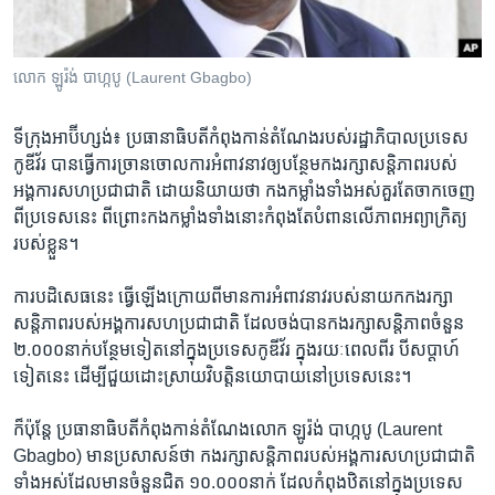
រចនា
សម្ព័ន្ធ​
Khmer English
រំលង​
លោក ឡូរ៉ង់​ បាហ្កបូ​ (Laurent Gbagbo)
និង​
បណ្តាញ​សង្គម
ចូល​
ទៅ​
ទីក្រុងអាប៊ីហ្សង់៖ ប្រធានាធិបតី​កំពុង​កាន់តំណែង​របស់​រដ្ឋាភិបាល​ប្រទេស​
កាន់​
កូឌីវ័រ​ បាន​ធ្វើការ​ច្រានចោល​ការអំពាវនាវ​ឲ្យ​បន្ថែម​កងរក្សា​សន្តិភាព​របស់​
ទំព័រ​
អង្គការ​សហប្រជាជាតិ​ ដោយ​និយាយ​ថា​ កងកម្លាំង​ទាំងអស់​គួរតែ​ចាកចេញ​
ភាសា
ស្វែង​
ពី​ប្រទេស​នេះ ​ពីព្រោះ​កងកម្លាំង​ទាំងនោះ​កំពុងតែ​បំពាន​លើ​ភាព​អព្យាក្រិត្យ​
រក
របស់​ខ្លួន។
ការបដិសេធ​នេះ​ ធ្វើ​ឡើង​ក្រោយ​ពី​មាន​ការ​អំពាវនាវ​របស់នាយក​កងរក្សា​
សន្តិភាព​របស់​អង្គការ​សហប្រជាជាតិ​ ដែល​ចង់​បាន​កងរក្សា​សន្តិភាព​ចំនួន​
២.០០០​នាក់​បន្ថែម​ទៀត​នៅក្នុង​ប្រទេស​កូឌីវ័រ​ ក្នុង​រយៈពេល​ពីរ​ បី​សប្តាហ៍​
ទៀត​នេះ​ ដើម្បី​ជួយ​ដោះស្រាយ​វិបត្តិ​នយោបាយ​នៅ​ប្រទេស​នេះ។
ក៏ប៉ុន្តែ​ ប្រធានាធិបតី​កំពុង​កាន់តំណែង​លោក​ ឡូរ៉ង់​ បាហ្កបូ​ (Laurent
Gbagbo) មាន​ប្រសាសន៍​ថា​ កងរក្សា​សន្តិភាព​របស់​អង្គការ​សហប្រជាជាតិ​
ទាំងអស់​ដែល​មាន​ចំនួន​ជិត​ ១០.០០០នាក់​ ដែល​កំពុង​ឋិត​នៅ​ក្នុង​ប្រទេស​