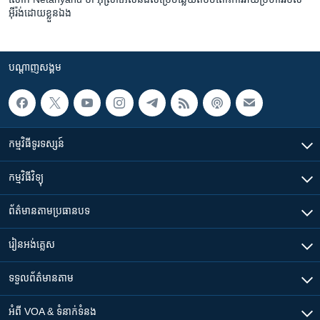
អ៊ីរ៉ង់​ដោយ​ខ្លួនឯង
បណ្តាញ​សង្គម
កម្មវិធី​ទូរទស្សន៍
កម្មវិធី​វិទ្យុ
ព័ត៌មាន​តាមប្រធានបទ​
រៀន​​អង់គ្លេស
ទទួល​ព័ត៌មាន​តាម
អំពី​ VOA & ទំនាក់ទំនង