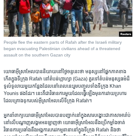
រចនា
សម្ព័ន្ធ​
Khmer English
រំលង​
និង​
បណ្តាញ​សង្គម
ចូល​
ទៅ​
People flee the eastern parts of Rafah after the Israeli military
កាន់​
began evacuating Palestinian civilians ahead of a threatened
ទំព័រ​
assault on the southern Gazan city
ភាសា
ស្វែង​
រក
យោធា​អ៊ីស្រាអែល​បាន​និយាយ​នៅ​ថ្ងៃ​ចន្ទ​នេះ​ថា មនុស្ស​នៅ​ផ្នែក​ភាគ​ខាង​
កើត​ក្នុង​ទីក្រុង Rafah នៅ​តំបន់​ហ្កាហ្សា​ (Gaza) គួរ​ទៅ​តំបន់​មនុស្សធម៌​ដ៏​
ទូលំទូលាយ​មួយ​កន្លែង​ដែល​នៅ​ពេល​នេះ​រួម​បញ្ចូល​ទាំង​ទីក្រុង Khan
Younis ផងដែរ។ នេះ​គឺជា​វិធានការ​មួយ​ដែល​ធ្វើឡើង​មុន​ការ​វាយ​ប្រហារ​
ដែល​គ្រោងទុក​របស់​អ៊ីស្រាអែល​លើ​ទីក្រុង Rafah។
អ្នកនាំពាក្យ​យោធា​អ៊ីស្រាអែល​បាន​បញ្ជាក់​នៅ​ក្នុង​សារ​បង្ហោះ​ជា​ភាសា​អារ៉ាប់​
នៅលើ​បណ្ដាញ​សង្គម​អនឡាញ​ថា យោធា​អ៊ីស្រាអែល​នឹង​ប្រើ​កម្លាំង​ចាត់​
វិធានការ​ប្រឆាំង​នឹង​អង្គការ​ភេរវកម្ម​នានា​នៅក្នុង​ទីក្រុង Rafah និង​ថា