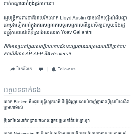
ពាក់​កណ្ដាល​កំពុង​ជ្រកកោន។
រដ្ឋមន្ត្រី​ការពារ​ជាតិ​អាមេរិក​លោក Lloyd Austin បាន​លើកឡើង​អំពី​បញ្ហា​
នេះ​ម្ដងទៀត​នៅ​ក្នុង​ការ​សន្ទនា​តាម​ទូរសព្ទ​កាលពី​ថ្ងៃ​អាទិត្យ​ជាមួយ​នឹង​រដ្ឋ
មន្ត្រី​ការពារ​ជាតិ​អ៊ីស្រាអែល​លោក Yoav Gallant៕
ព័ត៌មាន​ខ្លះ​នៅក្នុង​សេចក្ដី​រាយការណ៍​នេះ​ត្រូវបាន​ដកស្រង់​មកពី​ទីភ្នាក់ងារ​
សារព័ត៌មាន AP, AFP និង ​Reuters។
ចែករំលែក
Follow us
អត្ថបទ​ទាក់ទង
លោក Blinken ​នឹង​ជួប​មន្ត្រី​ហ្សកដានី​ដើម្បី​ជំរុញ​បទឈប់បាញ់គ្នា​រវាង​អ៊ីស្រាអែល​និង​
ក្រុម​ហាម៉ាស់
អ៊ីស្រាអែល​ដាក់​ពង្រាយ​កងពល​តូច​បម្រុង​ទៅ​តំបន់​ហ្កាហ្សា
លោក Netanyahu ថា អ៊ីស្រាអែល​នឹង​សម្រេច​ឆ្លើយតប​ចំពោះ​ការ​វាយប្រហារ​របស់​