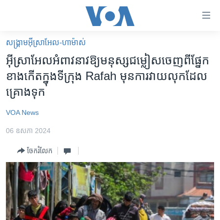
ភ្ជាប់​
ទៅ​
គេហទំព័រ​
សង្គ្រាម​អ៊ីស្រាអែល-ហាម៉ាស់
កម្ពុជា
ទាក់ទង
អ៊ីស្រាអែល​អំពាវនាវ​ឱ្យ​មនុស្ស​ជម្លៀស​ចេញ​ពី​ផ្នែក​
រំលង​
អន្តរជាតិ
ខាងកើត​ក្នុង​ទីក្រុង Rafah មុន​ការ​វាយលុក​ដែល​
និង​
អាមេរិក
គ្រោងទុក
ចូល​
ទៅ​​
ចិន
VOA News
ទំព័រ​
ហេឡូវីអូអេ
ព័ត៌មាន​​
06 ឧសភា 2024
តែ​
កម្ពុជាច្នៃប្រតិដ្ឋ
ម្តង
ចែករំលែក
ព្រឹត្តិការណ៍ព័ត៌មាន
រំលង​
និង​
ទូរទស្សន៍ / វីដេអូ​
ចូល​
វិទ្យុ / ផតខាសថ៍
ទៅ​
ទំព័រ​
កម្មវិធីទាំងអស់