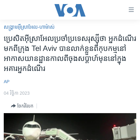
ភ្ជាប់​
ទៅ​
គេហទំព័រ​
សង្គ្រាម​អ៊ីស្រាអែល-ហាម៉ាស់
កម្ពុជា
ទាក់ទង
ប្រេសិត​​​​​អ៊ីស្រាអែល​​ប្រចាំ​​​​​​​ប្រទេស​រុស្ស៊ី​​ថា ​អ្នក​ដំណើរ​
រំលង​
អន្តរជាតិ
មក​ពី​ក្រុង​​ Tel Aviv ​បានលាក់ខ្លួន​​ពី​កុបកម្ម​​នៅ
និង​
អាមេរិក
អាកាសយានដ្ឋាន​​កាលពី​​ចុង​សប្តាហ៍​​​​មុននៅ​ក្នុង​​
ចូល​
ទៅ​​
ចិន
អគារ​​អ្នក​​ដំណើរ
ទំព័រ​
ហេឡូវីអូអេ
ព័ត៌មាន​​
AP
តែ​
កម្ពុជាច្នៃប្រតិដ្ឋ
04 វិច្ឆិកា 2023
ម្តង
ព្រឹត្តិការណ៍ព័ត៌មាន
រំលង​
ចែករំលែក
និង​
ទូរទស្សន៍ / វីដេអូ​
ចូល​
វិទ្យុ / ផតខាសថ៍
ទៅ​
ទំព័រ​
កម្មវិធីទាំងអស់