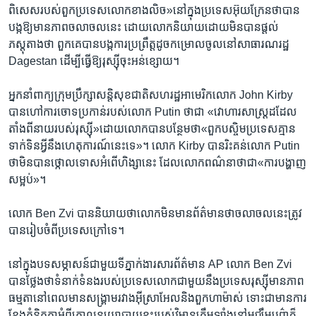
ពិសេសរបស់ពួក​ប្រទេសលោកខាងលិច​»នៅ​ក្នុង​ប្រទេស​អ៊ុយក្រែន​ថាបាន​
បង្ក​ឱ្យមាន​ភាព​ចលាចល​នេះ ដោយ​លោក​និយាយ​ដោយ​មិនបានផ្តល់
ភស្តុតាងថា ពួក​គេបានបង្ក​ការប្រព្រឹត្ត​ដូចកម្រោល​ចូល​នៅសាធារណរដ្ឋ
Dagestan ដើម្បី​ធ្វើឱ្យ​រុស្ស៊ី​ចុះអន់​ខ្សោយ។
អ្នក​នាំ​ពាក្យក្រុមប្រឹក្សា​សន្តិសុខ​ជាតិ​សហរដ្ឋអាមេរិកលោក John Kirby ​
បាន​ហៅការចោទប្រកាន់របស់លោក Putin ថា​ជា «វោហារ​សាស្ត្រ​ដដែល​
តាំង​ពី​នាយ​របស់​រុស្ស៊ី»​ដោយលោកបានបន្ថែមថា«ពួក​បស្ចិម​ប្រទេស​គ្មាន​
ទាក់ទិនអ្វីនឹងហេតុការណ៍​នេះ​ទេ»។ លោក Kirby បាន​រិះគន់លោក Putin
ថា​មិនបាន​ថ្កោលទោស​អំពើ​ហិង្សា​នេះ​ ដែលលោក​ពណ៌នា​ថាជា«​ការ​បង្ហាញ​
សម្អប់»។
លោក Ben Zvi បាននិយាយថា​លោក​មិនមាន​ព័ត៌មាន​ថា​ចលាចលនេះ​ត្រូវ​
បានរៀបចំពី​ប្រទេស​ក្រៅ​ទេ។
នៅក្នុងបទសម្ភាសន៍​ជា​មួយ​ទីភ្នាក់ងារសារព័ត៌មាន​ AP លោក Ben Zvi
បានថ្លែងថា​ទំនាក់ទំនងរបស់ប្រទេសលោក​ជា​មួយនឹងប្រទេសរុស្ស៊ីមាន​ភាព
ធម្មតា​នៅ​ពេលមានសង្គ្រាម​រវាង​អ៊ីស្រាអែល​និងពួក​ហាម៉ាស់ ទោះ​ជា​មាន​ការ
ខ្វែង​គំនិតគ្នា​អំពី​គោលនយោបាយខ្លះ​របស់វិមានក្រឹមឡាំងនៅ​មជ្ឈឹម​បូព៌ា​ក៏​