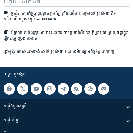
អត្ថបទ​ទាក់ទង
អ្នក​វិភាគ​ប្រព័ន្ធ​ផ្សព្វផ្សាយ​ ប្រយ័ត្ន​ប្រយែង​ចំពោះ​គម្រោង​អ៊ីស្រាអែល បិទ​
ការិយាល័យ​ទូរទស្សន៍ Al Jazeera
អ៊ីស្រាអែល​និងក្រុម​​ហាម៉ាស់​ រងការ​ចោទ​ប្រកាន់​ពីបទ​ឧក្រិដ្ឋកម្ម​សង្គ្រាម​ដូចគ្នា​ក្នុង
រឿង​ជម្លោះ​ប្រដាប់​អាវុធ
រដ្ឋមន្ត្រី​ការបរទេស​អាមេរិក​ទៅ​​អ៊ីស្រាអែល​ពេល​កងទ័ព​ឡោមព័ទ្ធ​ទីក្រុង​ហ្កាហ្សា
បណ្តាញ​សង្គម
កម្មវិធី​ទូរទស្សន៍
កម្មវិធី​វិទ្យុ