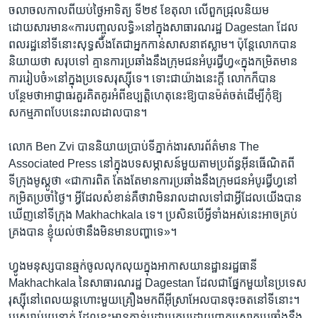
ចលាចល​កាល​ពី​យប់ថ្ងៃអាទិត្យ​ ទី២៩ ខែតុលា​ លើ​ពួកជ្រុលនិយម
ដោយសារ​មាន«ការ​បញ្ចូល​លទ្ធិ»នៅក្នុងសាធារណរដ្ឋ​ Dagestan ដែល​
ពលរដ្ឋនៅ​ទីនោះ​សុទ្ធសឹង​តែ​ជា​អ្នកកាន់​សាសនាឥស្លាម។ ប៉ុន្តែលោកបាន
និយាយថា សរុបទៅ​ គ្មានការប្រឆាំងនឹង​ក្រុម​ជនអំបូរ​ជ្វីហ្វ«ក្នុងកម្រិតមាន
ការរៀបចំ»​នៅក្នុងប្រទេសរុស្ស៊ីទេ។ ទោះជា​យ៉ាង​នេះ​ក្តី លោកក៏​បាន
បន្ថែមថាអាជ្ញាធរ​គួរ​គិតគូរ​អំពីឧប្បត្តិហេតុនេះឱ្យ​បានម៉ត់ចត់​ដើម្បីកុំឱ្យ
សកម្មភាពបែបនេះ​រាលដាល​បាន។
លោក Ben Zvi បាន​និយាយប្រាប់​ទីភ្នាក់ងារ​សារព័ត៌មាន The
Associated Press នៅ​ក្នុងបទសម្ភាសន៍​មួយ​តាម​ប្រព័ន្ធអ៊ីនធើណិត​ពី​
ទីក្រុង​មូស្គូថា «ជាការពិត តែង​តែមាន​ការ​ប្រឆាំង​នឹង​ក្រុម​ជនអំបូរ​ជ្វីហ្វនៅ​
កម្រិត​ប្រចាំថ្ងៃ។ អ្វី​ដែល​សំខាន់​គឺ​ថា​វាមិនរាលដាល​ទៅ​ជា​អ្វី​ដែល​យើង​បាន
ឃើញនៅទីក្រុង Makhachkala ទេ។ ប្រសិនបើ​អ្វី​ទាំងអស់នេះអាច​គ្រប់
គ្រង​បាន ខ្ញុំ​យល់ថានឹង​មិនមានបញ្ហា​ទេ»។​
ហ្វូងមនុស្សបាន​ឆ្មក់ចូលលុកលុយ​ក្នុង​អាកាសយានដ្ឋាន​រដ្ឋធានី
Makhachkala នៃសាធារណរដ្ឋ​ Dagestan​ ដែល​ជាផ្នែកមួយ​នៃ​ប្រទេស​
រុស្ស៊ី​នៅ​ពេល​យន្តហោះមួយ​គ្រឿងមក​ពី​អ៊ីស្រាអែល​បានចុះចត​នៅទីនោះ។
បុរស​រាប់រយនាក់​ ដែល​ខ្លះមាន​កាន់បដា​ប្រកប​ដោយ​ពាក្យ​ស្លោកប្រឆាំង​នឹង