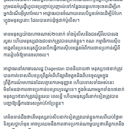
ក្រុម​ជនអំបូរ​ជ្វីហ្វ​បានប្រញាប់ប្រញាល់​ទៅ​កន្លែងយន្តហោះ​ចុះចតដើម្បី​រក​
អ្នក​ដំណើរ​អ៊ីស្រាអែល។ អាជ្ញាធរបានចំណាយ​ពេល​បីបួនម៉ោង​ដើម្បីបំបែក​
ហ្វូង​មនុស្សនោះ ដែល​បាន​គប់ដុំថ្មដាក់​ប៉ូលីស។
មានមនុស្ស​យ៉ាង​ហោចណាស់២០នាក់ ទាំង​ប៉ូលីស​និង​ជនស៊ីវីលបានរង​
របួស​ ហើយមនុស្សជាង​៨០នាក់​ត្រូវបានឃាត់ខ្លួន។ គណៈកម្មាធិការស៊ើប
អង្កេត​នៃប្រទេស​រុស្ស៊ី​បាន​បើកធ្វើ​ការ​ស៊ើបអង្កេតអំពីការចោទប្រកាន់ស្តី​ពី
ការរៀបចំ​ឱ្យមាន​ចលាចល។
អាជ្ញាធរ​នៅសាធារណរដ្ឋ​ Dagestan បាននិយាយថា មនុស្ស១៧នាក់​ត្រូវ​
បាន​កាត់ទោស​ពីបទ​ប្រព្រឹត្ត​អំពើ​ហិង្សា​តិចតួច​និងពី​បទចូល​រួមក្នុង​
ព្រឹត្តិការណ៍​មហាជន​ដែល​គ្មាន​ការអនុញ្ញាត​ ហើយ​ទោសទាំង​អស់នេះ​
មិនមែនជា​ការ​ចោទប្រកាន់​បទព្រហ្មទណ្ឌទេ។ ក្នុង​ចំណោម​អ្នកទាំង១៧នាក់
មនុស្ស១៥នាក់​ត្រូវ​ឃុំខ្លួន​រយៈពេល​ខ្លី ហើយ​មនុស្សពីរនាក់​ទៀត​ត្រូវបាន
បញ្ជា​ឱ្យ​ធ្វើ​ការងារសម្រាប់កែប្រែ​ខ្លួន។
គេ​មិនទាន់​ដឹង​ថា​តើ​មនុស្សរាប់សិបនាក់​ទៀត​ត្រូវ​ឃាត់ខ្លួន​កាលពី​យប់ថ្ងៃ​អា
ទិត្យ​សប្តាហ៍​មុន​ អាចប្រឈមនឹងការ​ចោទ​ប្រកាន់​ណា​មួយឬ​ថា​តើ​ពួកគេ​នឹង​