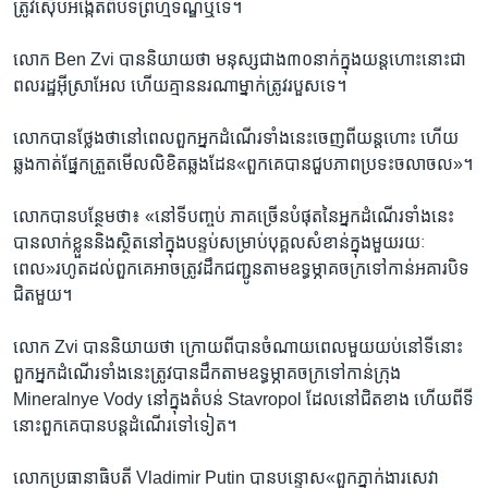
ត្រូវ​ស៊ើបអង្កេតពីបទ​ព្រហ្មទណ្ឌ​ឬទេ។
លោក​ Ben Zvi បាននិយាយថា មនុស្សជាង៣០នាក់ក្នុងយន្តហោះ​នោះជា​
ពលរដ្ឋអ៊ីស្រាអែល ​ហើយ​គ្មាននរណា​ម្នាក់​ត្រូវរបួសទេ។
លោកបានថ្លែងថានៅ​ពេលពួក​អ្នក​ដំណើរ​ទាំង​នេះចេញ​ពីយន្តហោះ ហើយ
ឆ្លង​កាត់ផ្នែក​ត្រួត​មើលលិខិតឆ្លង​ដែន«ពួកគេ​បាន​ជួប​ភាព​ប្រទះ​ចលាចល»។
លោក​បានបន្ថែម​ថា​៖ «នៅទី​បញ្ចប់ ភាគ​ច្រើន​បំផុតនៃ​អ្នកដំណើរ​ទាំង​នេះ
បាន​លាក់ខ្លួន​និងស្ថិតនៅ​ក្នុង​បន្ទប់សម្រាប់បុគ្គល​សំខាន់​ក្នុងមួយរយៈ
ពេល»រហូតដល់ពួក​គេ​អាច​ត្រូវ​ដឹក​ជញ្ជូន​តាមឧទ្ធម្ភាគចក្រទៅ​កាន់​អគារ​បិទ
ជិត​មួយ។
លោក Zvi បាននិយាយ​ថា ក្រោយ​ពី​បានចំណាយពេលមួយយប់នៅ​ទី​នោះ​
ពួក​អ្នក​ដំណើរ​ទាំង​នេះត្រូវបានដឹក​តាម​ឧទ្ធម្ភាគចក្រទៅ​កាន់​ក្រុង​
Mineralnye Vody នៅ​ក្នុង​តំបន់ Stavropol ដែល​នៅជិតខាង​ ហើយ​ពីទី​
នោះ​ពួក​គេ​បានបន្តដំណើរ​ទៅ​ទៀត។
លោក​ប្រធានាធិបតី Vladimir Putin ​បានបន្ទោស​«ពួកភ្នាក់ងារ​សេវា