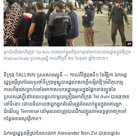
រចនា
សម្ព័ន្ធ​
Khmer English
រំលង​
និង​
បណ្តាញ​សង្គម
ចូល​
ទៅ​
កាន់​
ទំព័រ​
​អ្នក​ដំណើរ​មក​ពី​ក្រុង​​ Tel Aviv ​បានលាក់ខ្លួន​​ពី​កុបកម្ម​​នៅអាកាសយានដ្ឋាន​​ក្នុង​ទីក្រុង
ភាសា
Makhachkala ប្រទេស​រុស្ស៊ី កាល​ពី​ថ្ងៃទី ៣០ ខែតុលា ឆ្នាំ២០២៣។
ស្វែង​
រក
ទីក្រុង TALLINN ប្រទេស​អេស្ដូនី —
កាល​ពី​ថ្ងៃ​ពុធទី១ ខែវិច្ឆិកា ឯកអគ្គ
រដ្ឋទូត​អ៊ីស្រាអែល​ប្រចាំទីក្រុង​មូស្គូ​បានផ្តល់​សេចក្តី​លម្អិត​ថ្មីៗអំពី​កុបកម្ម
កាលពីចុងសប្តាហ៍​នៅឯអាកាសយានដ្ឋាន​មួយក្នុង​ផ្នែក​ខាង​ត្បូង​នៃ
ប្រទេសរុស្ស៊ី​នៅ​ពេលយន្តហោះ​មួយ​គ្រឿងមក​ពី​ក្រុង Tel Aviv ​បានចុះចត​
នៅទី​នោះ ដោយនិយាយថាពួក​អ្នក​ដំណើរ​ត្រូវ​តែ​លាក់ខ្លួន​ក្នុង​អគារអ្នក​
ដំណើរឬ Terminal នៅមុនពេលត្រូវ​បានដឹកជញ្ជូនតាមឧទ្ធម្ភាគចក្រទៅ
កន្លែង​មានសុវត្ថិភាព។
ឯកអគ្គរដ្ឋទូតអ៊ីស្រាអែលលោក​ Alexander Ben Zvi ​បាន​បន្ទោស​