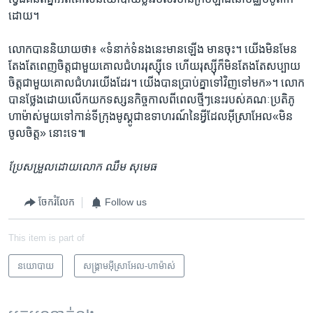
ដោយ។
លោកបាន​និយាយ​ថា៖ «ទំនាក់ទំនង​នេះមានឡើង មានចុះ។​ ​យើង​មិនមែន
តែងតែ​ពេញ​ចិត្ត​ជា​មួយគោលជំហរ​រុស្ស៊ី​ទេ ហើយរុស្ស៊ី​ក៏មិនតែងតែសប្បាយ​
ចិត្ត​ជាមួយ​គោលជំហរ​យើងដែរ។ ​យើងបាន​ប្រាប់គ្នា​ទៅ​វិញ​ទៅមក»។ លោក​
បាន​ថ្លែង​ដោយលើក​យក​ទស្សនកិច្ចកាល​ពី​ពេល​ថ្មីៗនេះរបស់​គណៈប្រតិភូ​
ហាម៉ាស់​មួយ​ទៅកាន់​ទី​ក្រុងមូស្គូ​ជា​ឧទាហរណ៍នៃ​អ្វី​ដែល​អ៊ីស្រាអែល«មិន
ចូលចិត្ត​» នោះទេ៕
ប្រែសម្រួល​ដោយលោក ឈឹម សុមេធ
ចែករំលែក
Follow us
This item is part of
នយោបាយ
សង្គ្រាម​អ៊ីស្រាអែល-ហាម៉ាស់