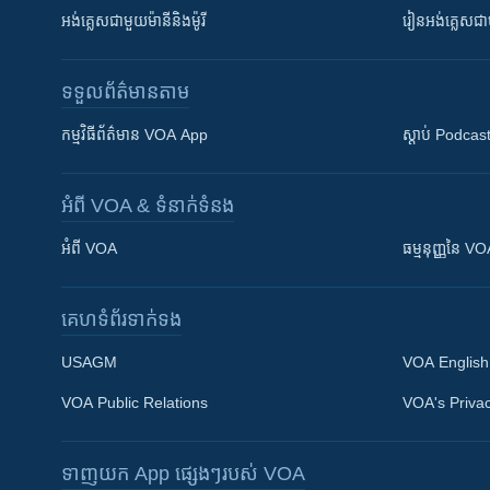
អង់គ្លេស​ជាមួយ​ម៉ានី​និង​ម៉ូរី
រៀន​​​​​​អង់គ្លេ
ទទួល​ព័ត៌មាន​តាម
កម្មវិធី​ព័ត៌មាន VOA App
ស្តាប់ Podcas
អំពី​ VOA & ទំនាក់ទំនង
អំពី​ VOA
ធម្មនុញ្ញ​នៃ V
គេហទំព័រ​​ទាក់ទង
USAGM
VOA English
VOA Public Relations
VOA's Privac
ទាញយក​ App ផ្សេងៗ​របស់​ VOA
Khmer English