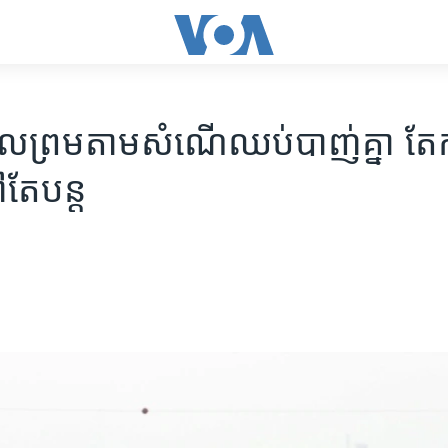
​ព្រម​​​តាម​​​សំណើ​ឈប់​​​បាញ់គ្នា​​​ តែ​​​ការ​​
តែ​​​បន្ត