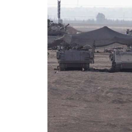
រចនា
សម្ព័ន្ធ​
រំលង​
និង​
ចូល​
ទៅ​
កាន់​
ទំព័រ​
ស្វែង​
រក