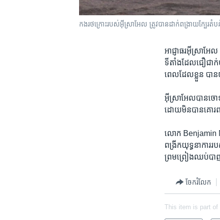
កង​​​រថក្រោះ​​​របស់​​​អ៊ីស្រាអែល​​​​​​ ត្រូវ​​​បាន​​​ដាក់​​​ពង្រាយ​​​ក្បែរ​​​តំបន់​​​
​អាជ្ញាធរអ៊ីស្រាអែល​
ទីតាំង​ដែល​ជឿជាក់​ថា
ពេល​ដែល​ខ្លួន​ បា
អ៊ីស្រាអែល​បាន​ចោទប្រ
ដោយ​មិនបាន​គោរព​
លោក​ Benjamin Neta
ពង្រីក​យុទ្ធនាការ​របស
ព្រមព្រៀង​ឈប់​បាញ់​
ចែករំលែក
This item is part of