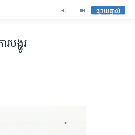
ផ្សាយផ្ទាល់
​បង្ហូរ​​​