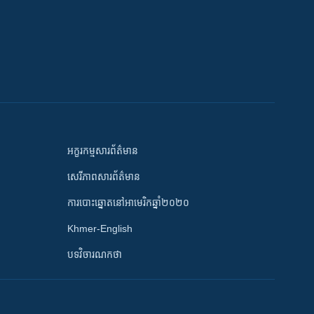
អក្ខរកម្មសារព័ត៌មាន
សេរីភាពសារព័ត៌មាន
ការបោះឆ្នោតនៅអាមេរិកឆ្នាំ២០២០
Khmer-English
បទវិចារណកថា