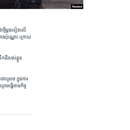
ាថ្មី​ម្ដងទៀត​លើ​
៉ោង​ប៉ុណ្ណោះ​ ក្រោយ​
​ដី​របស់​ខ្លួន​
ស្រេច​ ក្នុង​ការ​
រម​ធ្វើ​តាម​កិច្ច​