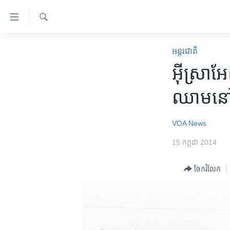
ភ្ជាប់​
ទៅ​
គេហទំព័រ​
ស្វែង​
កម្ពុជា
រក
អន្តរជាតិ
ទាក់ទង
អន្តរជាតិ
អ៊ីស្រាអែល​
រំលង​
និង​
អាមេរិក
ឈាម​​​នៅ​​​
ចូល​
ចិន
ទៅ​​
ទំព័រ​
ហេឡូវីអូអេ
VOA News
ព័ត៌មាន​​
កម្ពុជាច្នៃប្រតិដ្ឋ
15 កក្កដា 2014
តែ​
ម្តង
ព្រឹត្តិការណ៍ព័ត៌មាន
ចែករំលែក
រំលង​
ទូរទស្សន៍ / វីដេអូ​
និង​
ចូល​
វិទ្យុ / ផតខាសថ៍
ទៅ​
កម្មវិធីទាំងអស់
ទំព័រ​