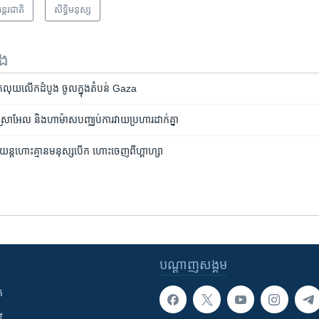
ន្តរជាតិ
សិទ្ធិ​មនុស្ស
ទង
ុក​​​លុយ​​​លើក​​​ដំបូង ចូល​​​ក្នុង​​​តំបន់​​​ Gaza
ីស្រាអែល​​​ ​​​និង​​​ហាម៉ាស​​​បញ្ឈប់​​​ការ​​​វាយ​​​ប្រហារ​​​ដាក់​​​គ្នា
្តហោះ​​​គ្មាន​​​មនុស្ស​​​បើក​​​​​​​​​ ហោះ​​​ចេញ​​​ពី​​​ហ្គា​​​ហ្សា
បណ្តាញ​សង្គម
ក