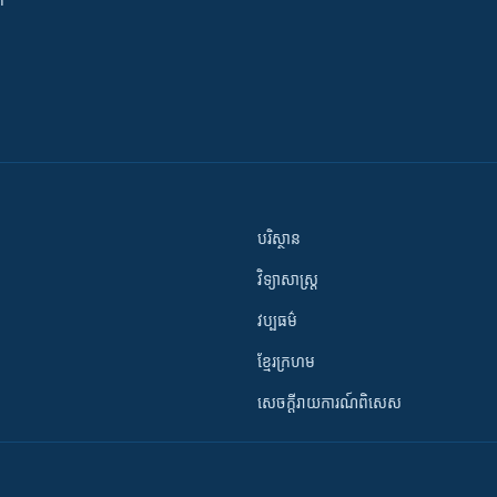
ី
បរិស្ថាន
វិទ្យាសាស្រ្ត
វប្បធម៌
ខ្មែរក្រហម
សេចក្តីរាយការណ៍ពិសេស