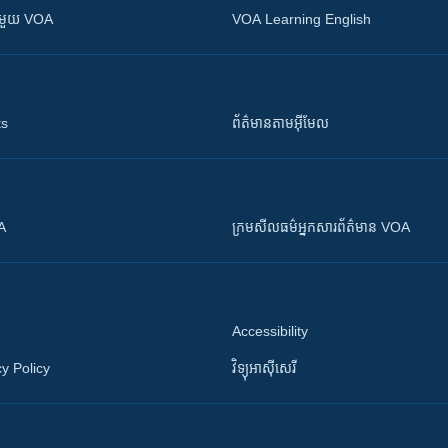
ស​​ជាមួយ VOA
VOA Learning English
ts
ព័ត៌មាន​តាម​អ៊ីមែល
OA
ក្រម​​​សីលធម៌​​​អ្នក​​​សារព័ត៌មាន VOA
Accessibility
y Policy
វិទ្យុ​អាស៊ី​សេរី