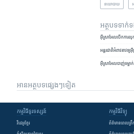
នយោបាយ
អ
អត្ថបទ​ទាក់
​​អ៊ីស្រាអែល​​​បើក​​​ការ​​​ល
អន្តរជាតិ​​​អំពាវនាវ​​​ឲ្យ​​​អ៊
អ៊ីស្រាអែល​​​បាញ់​​​ទម្លាក់​​​យន
អានអត្ថបទផ្សេងៗទៀត
កម្មវិធី​ទូរទស្សន៍
កម្មវិធី​វិទ្យុ
វីដេអូ​ខ្មែរ
ព័ត៌មាន​ពេល​ព្រឹ