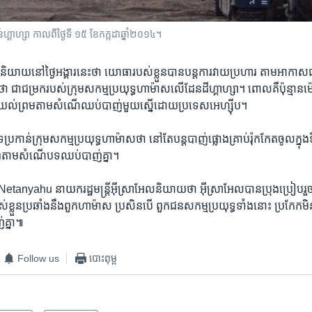
ហ្គាហ្សា​​​ កាល​​​ពី​​​ថ្ងៃ​​​ទី​​​ ១៥​​​ ខែ​​​កក្កដា​​​ឆ្នាំ​​​២០១៤។
 និយាយ​នៅ​ថ្ងៃ​អង្គារ​នេះ​ថា យោធា​របស់​ខ្លួន​បានបន្ត​ការ​វាយប្រហារ​ តាម​អាកាស​ជ
 ​ជា​ជម្រក​របស់​ក្រុម​សកម្ម​ប្រយុទ្ធ​ហាម៉ាស​លើ​ដែន​ដី​ហ្គាហ្សា​។ ពោល​គឺ​ប៉ុន្មាន​ម
ន​យល់​ព្រម​តាម​សំណើ​ឈប់​បាញ់មួយ​ស្នើ​ដោយ​ប្រទេស​អេហ្ស៊ីប។
កាន់​ក្រុម​សកម្ម​ប្រយុទ្ធហាម៉ាស​ថា ​នៅ​តែ​បន្ត​បាញ់​ផ្លោង​គ្រាប់​រ៉ុកកែត​ចូល​ក្នុង​ទឹក
តាម​សំណើ​បទ​ឈប់​បាញ់​គ្នា។
nyahu ​នាយករដ្ឋមន្ត្រី​អ៊ីស្រាអែល​និយាយ​ថា​ អ៊ីស្រាអែល​បានប្រុងប្រៀប​រួចជា
់​ខ្លួន​ប្រឆាំង​នឹង​ពួ​កហាម៉ាស​ ប្រសិន​បើ ពួក​ជន​សកម្មប្រយុទ្ធ​ទាំង​នោះ​ ប្រកែក​មិនព្
គ្នា​៕
Follow us
បោះពុម្ព