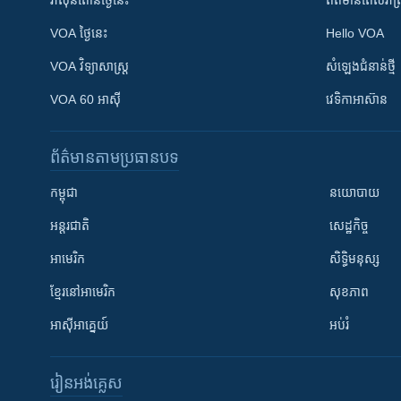
វ៉ាស៊ីនតោន​ថ្ងៃ​នេះ
ព័ត៌មាន​​ពេល​រាត្រ
VOA ថ្ងៃនេះ
Hello VOA
VOA ​វិទ្យាសាស្ត្រ
សំឡេង​ជំនាន់​ថ្មី
VOA 60 អាស៊ី
វេទិកា​អាស៊ាន
ព័ត៌មាន​តាមប្រធានបទ​
កម្ពុជា
នយោបាយ
អន្តរជាតិ
សេដ្ឋកិច្ច
អាមេរិក
សិទ្ធិមនុស្ស
ខ្មែរ​នៅអាមេរិក
សុខភាព
អាស៊ីអាគ្នេយ៍
អប់រំ
រៀន​​អង់គ្លេស