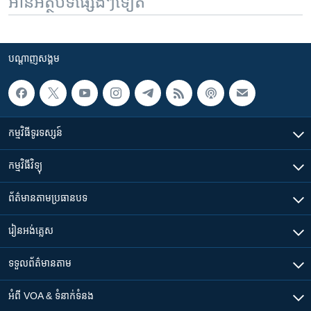
អានអត្ថបទផ្សេងៗទៀត
បណ្តាញ​សង្គម
កម្មវិធី​ទូរទស្សន៍
កម្មវិធី​វិទ្យុ
ព័ត៌មាន​តាមប្រធានបទ​
រៀន​​អង់គ្លេស
ទទួល​ព័ត៌មាន​តាម
អំពី​ VOA & ទំនាក់ទំនង