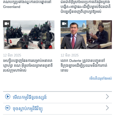
គណបក្ស​ប្រឆាំង​ឈ្នះ​ការបោះឆ្នោត​នៅ
ជនជាតិ​អ៊ីស្រាអែល​ប្រកាន់​តឹងរ៉ឹង​គ្រោង​
Greenland
បង្កើត​«អាជ្ញាធរ‍»​ដើម្បី​បម្លាស់​ទី​ជនជាតិ​
ប៉ាឡេស្ទីន​ចេញពី​ហ្កាហ្សា​ឱ្យ​អស់
12 មីនា 2025
12 មីនា 2025
អេហ្ស៊ីប​បង្ហាញ​ផែនការ​សម្រាប់​អនាគត​
លោក Duterte ត្រូវ​បាន​បញ្ជូនទៅ
ហ្កាហ្សា ខណៈ​អ៊ីស្រាអែល​ព្រមាន​តួនាទី​
ទីក្រុងឡាអេ​ដើម្បី​ប្រឈម​នឹង​ការកាត់
របស់​ក្រុម​ហាម៉ាស់
ទោស
មើល​វីដេអូ​ទាំង​អស់
មើល​កម្មវិធី​ទូរទស្សន៍
ចុចស្តាប់កម្មវិធីវិទ្យុ