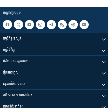
បណ្តាញ​សង្គម
កម្មវិធី​ទូរទស្សន៍
កម្មវិធី​វិទ្យុ
ព័ត៌មាន​តាមប្រធានបទ​
រៀន​​អង់គ្លេស
ទទួល​ព័ត៌មាន​តាម
អំពី​ VOA & ទំនាក់ទំនង
គេហទំព័រ​​ទាក់ទង