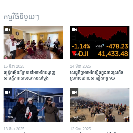
កម្មវិធី​នីមួយៗ
15 មីនា 2025
14 មីនា 2025
តន្ត្រីករ​អ៊ុយក្រែន​នៅ​អាមេរិក​បង្ហាញ​
សេដ្ឋកិច្ច​អាមេរិក​ស្ថិត​ក្នុង​ភាពស្រពិច
សាមគ្គីភាព​តាម​រយៈ​ការសម្តែង
ស្រពិល​ដោយសារ​រឿង​ពន្ធគយ
13 មីនា 2025
12 មីនា 2025