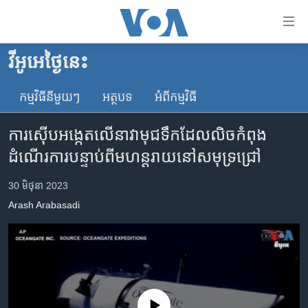
ភ្ជាប់​
ទៅ​
គេហទំព័រ​
វីអូអេថ្ងៃនេះ
កម្ពុជា
ទាក់ទង
រំលង​
កម្មវិធី​នីមួយៗ
អត្ថបទ​
អំពី​កម្មវិធី​
អន្តរជាតិ
និង​
អាមេរិក
ចូល​
ការស៊ើបអង្កេត​លើ​នាវា​មុជទឹក​ដែល​លិច​កំពុង​
ទៅ​​
ចិន
ដំណើរការ​បន្ទាប់ពី​មហន្តរាយ​នៅ​សមុទ្រ​ជ្រៅ
ទំព័រ​
ហេឡូវីអូអេ
ព័ត៌មាន​​
30 មិថុនា 2023
តែ​
កម្ពុជាច្នៃប្រតិដ្ឋ
Arash Arabasadi
ម្តង
ព្រឹត្តិការណ៍ព័ត៌មាន
រំលង​
និង​
ទូរទស្សន៍ / វីដេអូ​
ចូល​
វិទ្យុ / ផតខាសថ៍
ទៅ​
ទំព័រ​
កម្មវិធីទាំងអស់
No media source currently available