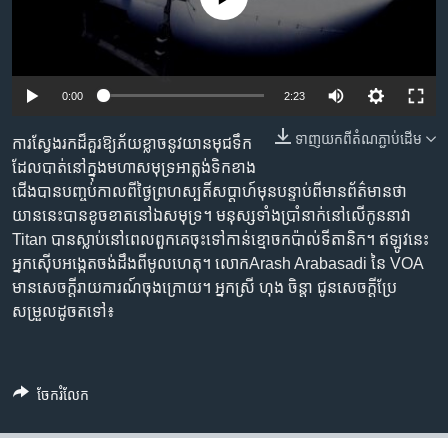
រចនា
សម្ព័ន្ធ​
Khmer English
រំលង​
និង​
បណ្តាញ​សង្គម
0:00
2:23
ចូល​
ទៅ​
ទាញ​យក​ពី​តំណភ្ជាប់​ដើម
ការស្វែងរក​ដ៏គួរ​ឱ្យ​ភ័យខ្លាច​នូវ​យាន​មុជទឹក​
កាន់​
ដែល​បាត់​នៅក្នុង​មហា​សមុទ្រ​អាត្លង់ទិក​ខាង
ទំព័រ​
ភាសា
ជើង​បាន​បញ្ចប់​កាលពី​ថ្ងៃព្រហស្បតិ៍​សប្តាហ៍​មុន​បន្ទាប់ពី​មាន​ព័ត៌មាន​ថា​
ស្វែង​
យាន​នេះ​បាន​ខូចខាត​នៅ​ឯ​សមុទ្រ។ មនុស្ស​ទាំង​ប្រាំ​នាក់​នៅ​លើ​កូន​នាវា​
រក
Titan ​បាន​ស្លាប់​នៅពេល​ពួកគេ​ចុះ​ទៅ​កាន់​ខ្មោច​កប៉ាល់​ទីតានិក។ ​ឥឡូវនេះ ​
អ្នកស៊ើប​អង្កេត​ចង់ដឹង​ពី​មូលហេតុ។ លោក​Arash Arabasadi ​នៃ VOA​
មាន​សេចក្តី​រាយការណ៍​ចុងក្រោយ។ អ្នកស្រី ហុង ចិន្តា ​ជូន​សេចក្តី​ប្រែ​
សម្រួល​ដូច​តទៅ៖
ចែករំលែក