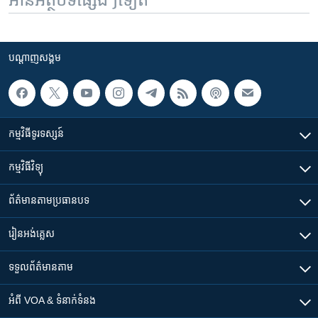
បណ្តាញ​សង្គម
កម្មវិធី​ទូរទស្សន៍
កម្មវិធី​វិទ្យុ
ព័ត៌មាន​តាមប្រធានបទ​
រៀន​​អង់គ្លេស
ទទួល​ព័ត៌មាន​តាម
អំពី​ VOA & ទំនាក់ទំនង