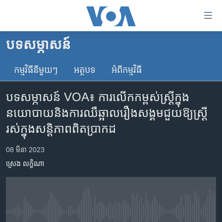
ភ្ជាប់​
ទៅ​
គេហទំព័រ​
បទ​សម្ភាសន៍
កម្ពុជា
ទាក់ទង
រំលង​
កម្មវិធី​នីមួយៗ
អត្ថបទ​
អំពី​កម្មវិធី​
អន្តរជាតិ
និង​
អាមេរិក
ចូល​
បទសម្ភាសន៍ VOA៖ ការ​លើក​កម្ពស់​ស្ត្រី​ក្នុង​
ទៅ​​
ចិន
នយោបាយ​​និង​ការ​ឈឺឆ្អាល​រឿង​សង្គម​​ជួយ​​ឱ្យ​ស្ត្រី​
ទំព័រ​
ហេឡូវីអូអេ
រស់​ក្នុង​សន្តិភាព​ពិតប្រាកដ
ព័ត៌មាន​​
តែ​
កម្ពុជាច្នៃប្រតិដ្ឋ
08 មីនា 2023
ម្តង
ព្រឹត្តិការណ៍ព័ត៌មាន
រំលង​
ស្រេង លក្ខិណា
និង​
ទូរទស្សន៍ / វីដេអូ​
ចូល​
វិទ្យុ / ផតខាសថ៍
ទៅ​
ទំព័រ​
កម្មវិធីទាំងអស់
No media source currently available