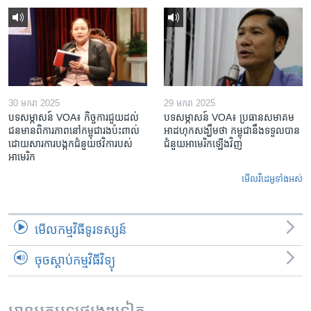
30 មករា 2025
29 មករា 2025
បទសម្ភាសន៍ VOA៖ កិច្ចការ​ជួយ​ដល់​
បទសម្ភាសន៍ VOA៖ ប្រធាន​សមាគម​
ជន​មាន​ពិការភាព​នៅកម្ពុជា​រង​ប៉ះពាល់​
អាដហុក​សង្ឃឹម​ថា កម្ពុជា​នឹង​ទទួល​បាន​
ដោយសារ​ការ​បង្កក​ជំនួយ​ថវិកា​របស់​
ជំនួយ​អាមេរិក​ឡើងវិញ
អាមេរិក
មើល​វីដេអូ​ទាំង​អស់
មើល​កម្មវិធី​ទូរទស្សន៍
ចុចស្តាប់កម្មវិធីវិទ្យុ
អានអត្ថបទផ្សេងៗទៀត