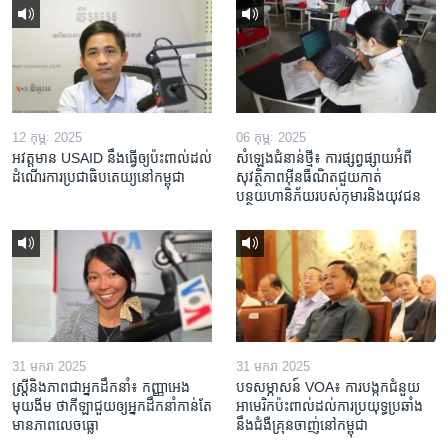
12 កុម្ភៈ 2025
06 កុម្ភៈ 2025
អវត្តមាន USAID នឹងធ្វើឲ្យប៉ះពាល់ដល់
សំឡេងជំនាន់ថ្មី៖ ការផ្សព្វផ្សាយអំពី
ដំណើរការប្រជាធិបតេយ្យនៅកម្ពុជា
សុវត្ថិភាពអ៊ីនធឺណិតជួយកាត់
បន្ថយហានិភ័យរបស់កុមារនិងយុវជន
31 មករា 2025
31 មករា 2025
ស្រ្តី​និង​ភាព​ជា​អ្នក​ដឹកនាំ៖ កញ្ញា​អេង
បទសម្ភាសន៍ VOA៖ ការបង្កក​ជំនួយ​
មុយងីម ថា​កីឡា​ជួយឲ្យ​អ្នកដឹកនាំ​កាន់តែ​
អាមេរិក​ប៉ះពាល់ដល់​ការប្រយុទ្ធ​ប្រឆាំង​
មាន​ភាព​លេចធ្លោ
នឹង​ជំងឺ​គ្រុនចាញ់​នៅ​កម្ពុជា