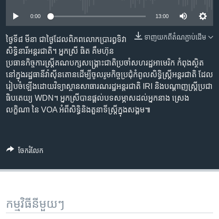
រចនា
សម្ព័ន្ធ​
Khmer English
0:00
13:00
រំលង​
និង​
ទាញ​យក​ពី​តំណភ្ជាប់​ដើម
ថ្ងៃទី៨ មីនា ជា​ថ្ងៃ​ដែល​ពិភពលោក​ប្រារព្ធ​ទិវា​
បណ្តាញ​សង្គម
ចូល​
សិទ្ធិនារី​អន្តរជាតិ។ អ្នកស្រី ធិត គឹមហ៊ុន ​
ទៅ​
ប្រធាន​កិច្ចការ​ស្ត្រី​គណបក្សសង្គ្រោះជាតិ​ប្រចាំ​សហរដ្ឋអាមេរិក កំពុង​ស្ថិត​
កាន់​
នៅ​ក្នុង​រដ្ឋធានី​វ៉ាស៊ីនតោន​ដើម្បី​ចូលរូម​កិច្ចប្រជុំ​កំពូល​សិទ្ធិស្ត្រី​អន្តរជាតិ ដែល​
ទំព័រ​
រៀបចំឡើង​ដោយ​វិទ្យាស្ថាន​សាធារណរដ្ឋ​អន្តរជាតិ IRI និង​បណ្តាញ​ស្ត្រី​ប្រជា
ភាសា
ស្វែង​
ធិបតេយ្យ​ WDN។ អ្នកស្រី​បាន​ផ្តល់​បទសម្ភាស​ដល់​អ្នកនាង ស្រេង
រក
លក្ខិណា នៃ VOA អំពី​សិទ្ធិ​និង​តួនាទី​ស្ត្រី​ក្នុង​សង្គម៕
ចែករំលែក
កម្មវិធី​នីមួយៗ