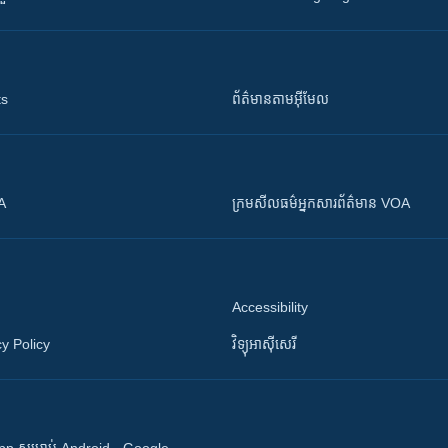
ts
ព័ត៌មាន​តាម​អ៊ីមែល
OA
ក្រម​​​សីលធម៌​​​អ្នក​​​សារព័ត៌មាន VOA
Accessibility
y Policy
វិទ្យុ​អាស៊ី​សេរី