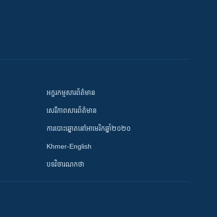
អក្ខរកម្មសារព័ត៌មាន
សេរីភាពសារព័ត៌មាន
ការបោះឆ្នោតនៅអាមេរិកឆ្នាំ២០២០
Khmer-English
បទវិចារណកថា