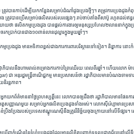
 ត្រូវ​បាន​កាប់​ដើម្បី​យក​កន្លែង​សម្រាប់​ដំណាំ​ដូង​ប្រេង​ថ្មី​ៗ។ តម្រូវ​ការ​ប្រេង​ដូងកំ
 ត្រូវ​បាន​ប្រើសម្រាប់ផលិតរបស់​របរផ្សេងៗ​ រាប់​ចាប់​តាំង​ពី​សាប៊ូ​ រហូត​ដល់​ឥន្ធ
និយាយ​ថា ផលិតកម្ម​ប្រេង​ដូង​ បានផ្តល់​ការ​ងារ​ឲ្យមនុស្ស​ប្រហែល​២​លាន​នាក់​ក្នុង​
រក​ប្រាក់​បាន​ជាង​១០​ពាន់​លាន​ដុល្លារ​ក្នុង​មួយ​ឆ្នាំៗ។
ម​ប្រេង​ដូង​ មាន​អទិភាព​ខ្ពស់​ជាង​ការ​ការពារ​បរិស្ថាន​ទៅ​ទៀត។ និន្នាការ នោះកំពុងចា
 រដ្ឋាភិបាល​នឹង​ហាម​រាល់​គម្រោង​ការ​កាប់​ព្រៃ​ឈើ​រយៈពេល​ពីរ​ឆ្នាំ។ ហើយលោក​ ម៉ាហិន
ជា អនុរដ្ឋមន្រ្តី​ពាណិជ្ជកម្ម​ មាន​ប្រសាសន៍ថា​ រដ្ឋាភិបាល​មាន​បំណង​ទាមទារ​ឲ្យ​ម
យ​និរន្ត​ភាព​។
់​អ្នកយក​ព័ត៌មាននា​ថ្ងៃ​ព្រហស្បត្តិ៍នេះ​ លោកបាន​ឲ្យ​ដឹង​ថា​ រដ្ឋាភិបាលមានផែនកា
្ត​សញ្ញាណ​មួយ សម្រាប់អ្នក​ផលិត​ប្រេង​ដូងទាំង​អស់។ លោកស៊ី​រ៉េ​ហ្កាមាន​ប្រ
ិត​ខំ​ប្រឹង​ប្រែង​របស់ប្រទេស​ឥណ្ឌូណេស៊ីនឹងត្រូវ​វិនិច្ឆ័យ​ចុង​ក្រោយ​នៅ​លើ​ទី​ផ្សារ​។ ល
​ឃើញកំណើន​នៃ​ទំហំ​ប្រេង​ដូងដែល​មាន​លិខិត​បញ្ជាក់​ទទួលជោគ​ជ័យនៅ​លើ​ទី​ផ្ស