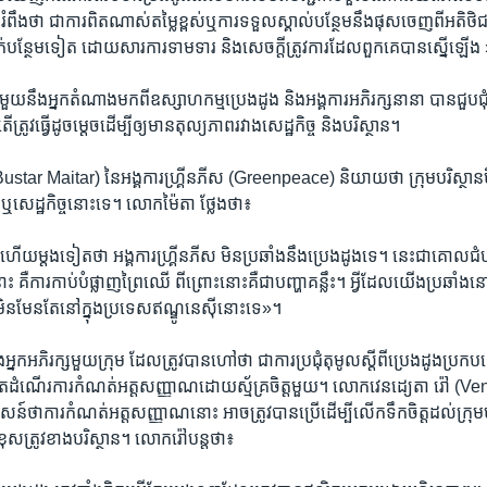
ពឹង​ថា​ ជា​ការ​ពិត​ណាស់តម្លៃខ្ពស់​ឬការទទួល​ស្គាល់​បន្ថែមនឹង​ផុស​ចេញ​ពី​អតិថិជ
្ថែម​ទៀត​ ដោយ​សារ​ការ​ទាម​ទា​រ​ និង​សេចក្តី​ត្រូវ​ការដែល​ពួក​គេ​បាន​ស្នើ​ឡើង
ួយ​នឹង​អ្នក​តំណាង​មក​ពី​ឧស្សាហកម្ម​ប្រេង​ដូង​ និង​អង្គការ​អភិរក្សនា​នា​ បាន​ជួប​ជុំ​គ្នា
ត្រូវ​ធ្វើ​ដូច​ម្តេច​ដើម្បីឲ្យ​មានតុល្យភាព​រវាង​សេដ្ឋកិច្ច​ ​និង​បរិស្ថាន​។
(Bustar Maitar) នៃ​អង្គការហ្គ្រីន​ភីស (Greenpeace) និយាយ​ថា​ ក្រុម​បរិស្ថានម
​ ឬសេដ្ឋកិច្ច​នោះ​ទេ។​ លោក​ម៉ៃ​តា​ ថ្លែង​ថា៖
ង​ហើយ​ម្តង​ទៀត​ថា អង្គការ​ហ្គ្រីន​ភីស​ មិន​ប្រឆាំង​នឹង​ប្រេង​ដូង​ទេ​។ នេះ​ជា​គោលជំហ
គឺ​ការ​កាប់​បំផ្លាញ​ព្រៃ​ឈើ ពីព្រោះនោះគឺជា​ប​ញ្ហា​គន្លឹះ។​ អ្វី​ដែល​យើង​ប្រឆាំង​នោះ​
ន​មែនតែនៅ​ក្នុង​ប្រទេស​ឥណ្ឌូនេស៊ី​នោះ​ទេ»។
អ្នក​អភិរក្ស​មួយ​ក្រុម​ ដែលត្រូវបាន​ហៅ​ថា ជា​ការ​ប្រជុំ​តុ​មូល​ស្តីពី​ប្រេងដូង​ប្រកប​
ដំណើរ​ការ​កំណត់​អត្ត​សញ្ញាណដោយ​ស្ម័គ្រ​ចិត្ត​មួយ។ លោក​វេនដ្យេតា​ រ៉ៅ (
​ថាការ​កំណត់​អត្ត​សញ្ញាណនោះ​ អាច​ត្រូវ​បាន​ប្រើដើម្បីលើក​ទឹក​ចិត្ត​ដល់​ក្រ
​ត្រូវ​ខាង​បរិស្ថាន​។ លោក​រ៉ៅ​បន្ត​ថា៖