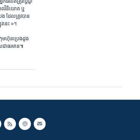
​ផលិត​ត្រូវ​ប្តេជ្ញា​
ាព​វិនិ​យោគ​ ឬ​
ប្រេង​ ដែល​ត្រូវបាន​
ូវ​នេះ »។
រុម​ហ៊ុន​ប្រេង​ដូង​
​ចូល​ជា​ធរមាន៕