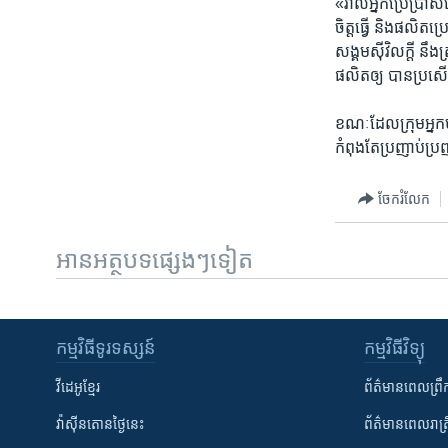
«រាល់អ្នក​ប្រើប្រាស់​ប
ចិត្តធ្វើ​ និង​ផលិត​
សង្គម​ស៊ីវិលក្តី នឹង​ត្
ផលិត​ឲ្យ បានប្រសើរ​
ខណៈ​ដែល​ក្រុម​អ្នក​បរិ
កំពុង​តែ​ប្រញាប់​ប្រ
ចែករំលែក
អានអត្ថបទផ្សេងៗទៀត
កម្មវិធី​ទូរទស្សន៍
កម្មវិធី​វិទ្យុ
វីដេអូ​ខ្មែរ
ព័ត៌មាន​ពេល​ព្រឹ
វ៉ាស៊ីនតោន​ថ្ងៃ​នេះ
ព័ត៌មាន​​ពេល​រាត្រ