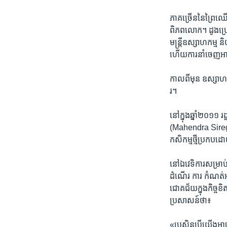
រចនា
សម្ព័ន្ធ​
ភាគ​ច្រើន​នៃ​ព្រៃ​ឈើ​
រំលង​
ពិភព​លោក។ ដូង​ប្រេង
និង​
មន្រ្តី​ឧស្សាហកម្ម​ 
ចូល​
ហើយ​ការ​នាំ​ចេញ​អាច​
ទៅ​
កាន់​
កាល​ពី​មុន ឧស្សាហកម្
ទំព័រ​
រ។
ស្វែង​
រក
នៅ​ក្នុង​ឆ្នាំ​២០១១​
(Mahendra Siregar) 
កសិកម្ម​ថ្មី​ប្រកប​ដោ
នៅ​ឯ​វេទិការ​សម្រាប
ដំណើរ ការ កំណត់អត
ជោគ​ជ័យ​ក្នុង​កិច្ច​ខ
ប្រសាសន៍​ថា៖
«ប្រសិន​បើ​យើង​អាច