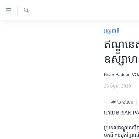
ភ្ជាប់​
ទៅ​
គេហទំព័រ​
ស្វែង​
កម្ពុជា
រក
អន្តរជាតិ
ទាក់ទង
អន្តរជាតិ
​ឥណ្ឌូនេស៊ី
រំលង​
និង​
អាមេរិក
ឧស្សាហកម
ចូល​
ចិន
ទៅ​​
ទំព័រ​
ហេឡូវីអូអេ
Brian Padden
VO
ព័ត៌មាន​​
កម្ពុជាច្នៃប្រតិដ្ឋ
16 មិថុនា 2010
តែ​
ម្តង
ព្រឹត្តិការណ៍ព័ត៌មាន
ចែករំលែក
រំលង​
ទូរទស្សន៍ / វីដេអូ​
និង​
ដោយ BRIAN PADD
ចូល​
វិទ្យុ / ផតខាសថ៍
ទៅ​
ប្រទេស​ឥណ្ឌូនេស៊ីជា​
កម្មវិធីទាំងអស់
ទំព័រ​
មក​ពី ការដុត​ព្រៃ​ឈើដ