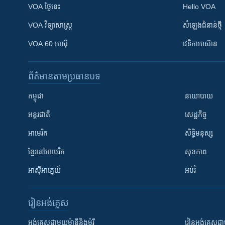
VOA ថ្ងៃនេះ
Hello VOA
VOA ​វិទ្យាសាស្ត្រ
សំឡេង​ជំនាន់​ថ្មី
VOA 60 អាស៊ី
វេទិកា​អាស៊ាន
ព័ត៌មាន​តាមប្រធានបទ​
កម្ពុជា
នយោបាយ
អន្តរជាតិ
សេដ្ឋកិច្ច
អាមេរិក
សិទ្ធិមនុស្ស
ខ្មែរ​នៅអាមេរិក
សុខភាព
អាស៊ីអាគ្នេយ៍
អប់រំ
រៀន​​អង់គ្លេស
អង់គ្លេស​ជាមួយ​ម៉ានី​និង​ម៉ូរី
រៀន​​​​​​អង់គ្លេ