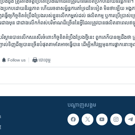
្រេង​ដូង​ ត្រូវ​តាំង​ចិត្ត​ប្រើ​តែ​ប្រេង​ណា​ដែល​ត្រូវ​បាន​ផលិត​ប្រកប​ដោយនិរន្ត​ភាព​។ អ្នក
ប្រេង​ប្រកប​ដោយ​និរន្ត​ភាព​ ហើយរចនាសម្ព័ន្ធ​ការគាំ​ទ្រ​ដទៃ​ទៀត មិន​ថា​ឡើ​យ អង្គភ
រូវ​ធ្វើ​ឲ្យកិច្ច​ខិត​ខំ​ប្រឹង​ប្រែង​របស់​ខ្លួនលើក​កម្ពស់​ដល់​ ផលិត​កម្ម​ ឬ​ការ​ប្រើ​ប្រាស់​
ជាងមុន​ ជាជាង​លើក​កំពស់​បរិមាណ​ដ៏​ច្រើន​នៃ​អី្វ​ដែល​ត្រូវ​បាន​ផលិត​នា​ពេល​ឥឡ
ស្ថានបាន​លើក​សរសើរ​ចំពោះ​កិច្ច​ខិត​ខំ​ប្រឹង​ប្រែង​ថ្មី​នេះ​ ពួក​គេ​ក៏​បាន​ឲ្យ​ដឹង​ថា​ ក្
ញាល់​ទិញ​ដី​ឲ្យ​បាន​ច្រើន​បំផុតតាមតែអាច​ធ្វើ​បាន​ ដើម្បី​អភិវឌ្ឍ​មុន​ការ​ផ្អាក​នោះ
Follow us
បោះពុម្ព
បណ្តាញ​សង្គម
ក
ី