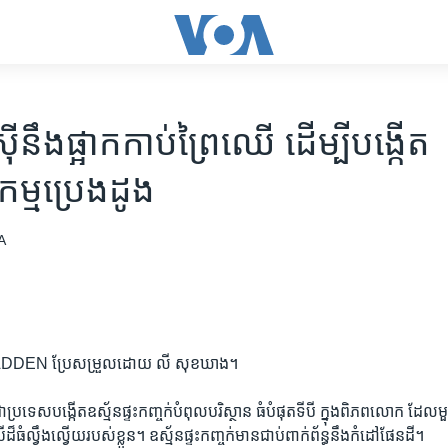
​នឹង​ផ្អាក​​កាប់​ព្រៃឈើ​ ​​​ដើម្បី​បង្កើត​
្ម​ប្រេង​ដូង​
A
EN ប្រែ​សម្រួល​ដោយ លី​ សុខឃាង។
ប្រទេស​បង្កើត​ឧស្ម័នផ្ទះ​កញ្ចក់​បំពុល​បរិស្ថាន ធំ​បំផុតទីបី ក្នុងពិភព​លោក​ ដែល​ម
៏​ធំ​ល្វឹង​ល្វើយ​របស់​ខ្លួន។ ឧស្ម័នផ្ទះ​កញ្ចក់មាន​ជាប់​ពាក់​ព័ន្ធនឹង​កំដៅ​ផែនដី​។