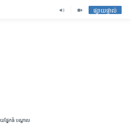
ផ្សាយផ្ទាល់
ួយ​ផ្នែក​ធំ បណ្តាល​