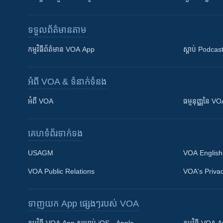
ទទួល​ព័ត៌មាន​តាម
កម្មវិធី​ព័ត៌មាន VOA App
ស្តាប់ Podcas
អំពី​ VOA & ទំនាក់ទំនង
អំពី​ VOA
ធម្មនុញ្ញ​នៃ V
គេហទំព័រ​​ទាក់ទង
USAGM
VOA English
VOA Public Relations
VOA's Privac
ទាញយក​ App ផ្សេងៗ​របស់​ VOA
Khmer English