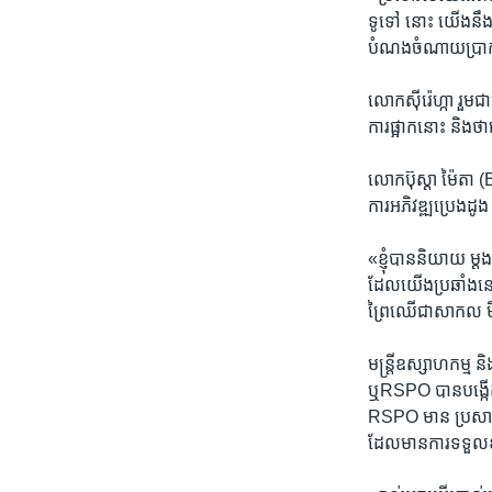
ទូទៅ នោះ យើង​នឹង​រំ
បំណង​ចំណាយប្រាក់​បន
លោក​ស៊ីរ៉េហ្កា រួម​ជាម
ការផ្អាក​នោះ និង​ថា​តើ
លោក​ប៊ុស្តា ម៉ៃតា 
ការ​អភិវឌ្ឍប្រេង​ដូង
«ខ្ញុំ​បាន​និយាយ ម្ត
ដែល​យើង​ប្រឆាំង​នោះ​ 
ព្រៃឈើ​ជា​សាកល មិ
មន្រ្តីឧស្សាហកម្ម និង
ឬRSPO បាន​បង្កើត​
RSPO មាន ​ប្រសាសន៍
ដែល​មានការ​ទទួល​ខុស