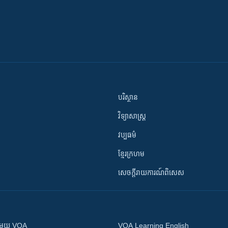
បរិស្ថាន
វិទ្យាសាស្រ្ត
វប្បធម៌
ខ្មែរក្រហម
សេចក្តីរាយការណ៍ពិសេស
ស​​ជាមួយ VOA
VOA Learning English