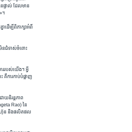
ន​ផ្ទាល់​ ដែល​មាន​
 »។
​ដើម្បី​ពិភាក្សា​អំពី​
ិន​ជំទាស់​ចំពោះ​
រ​របស់​យើង​។ អ្វី​
 គឺ​ការ​កាប់​បំផ្លាញ​
ដោយ​និរន្ត​ភាព​
Vengeta Rao) នៃ
ុមហ៊ុន និង​ផលិតផល​