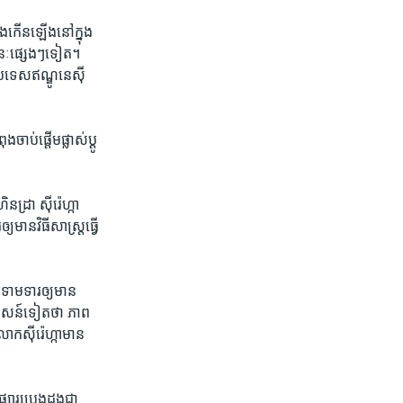
ពុង​កើន​ឡើងនៅ​ក្នុង​
នៈ​ផ្សេង​ៗ​ទៀ​ត។
ប្រទេស​ឥណ្ឌូ​នេស៊ី
ប់ផ្តើម​ផ្លាស់​ប្តូ​
ដ្រា​ ស៊ីរ៉េហ្កា
ាន​វិធីសាស្រ្ត​ធ្វើ​
រ​ទាមទារឲ្យ​មាន
សាសន៍​ទៀតថា ភាព​
ោក​ស៊ីរ៉េហ្កា​មាន​
ារប្រេងដូង​ជា​