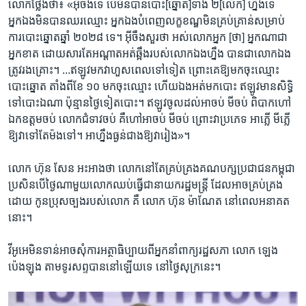
លោក​ថ្លែង​ថា៖ «អ៊ីចឹង​ទេ ​បើ​មិន​បាន​បោះ​[ឆ្នោត]​ទាំង​ ២[លើក] ​ហ្នឹង​ទេ
អ្នកឯង​មិន​បាន​ឈរ​ឈ្មោះ​ អ្នក​ឯង​បំពេញ​លក្ខខណ្ឌ​មិន​គ្រប់​គ្រាន់​សម្រាប់​
ការ​បោះឆ្នោត​ឆ្នាំ​ ២០២៨ ទេ។ ​អ៊ីចឹង​សួរ​ថា​ អស់​លោក​អ្នក [ថា] អ្នក​ណា​ជា​
អ្នក​ខាត​ ដោយ​សារ​តែ​អណ្តាត​អត់ឆ្អឹង​របស់​លោក​ឯង​ហ្នឹង​ បាន​ជា​លោក​ឯង​
ត្រូវ​រង​គ្រោះ។ ​...​ឥឡូវ​មក​វា​ហួស​ពេល​ទៅ​ទៀត​ ព្រោះ​គេ​ឱ្យមក​ចុះ​ឈ្មោះ​
បោះឆ្នោត​ តាំង​ពីខែ ១០ មកចុះ​ឈ្មោះ ​ហើយ​ឯង​អត់​មក​បោះ ​ឥឡូវ​មាន​សិទ្ធិ​
ទៅ​បោះឯណា ប៉ុន្មាន​ថ្ងៃទៀតបោះ។ ​ឥឡូវ​ចូល​ដល់​អាចប់ មី​ចប់ ពិបាក​ហៅ​
ឯកឧត្តម​ចប់ ​លោក​ជំទាវ​ចប់​ គឺ​ហៅ​អាចប់ ​មីចប់​ ព្រោះ​វា​ប្រភេទ ​អាភ្លើ មីភ្លើ
ឱ្យ​វា​ទៅ​តែ​ម៉ង​ទៅ។ ​អា​ហ្នឹង​ធ្ងន់​ជាង​ឱ្យ​វា​រៀង»។
លោក ហ៊ុន សែន​ អះអាង​ថា លោក​នៅ​តែ​គ្រប់​គ្រង​គណបក្ស​ប្រជាជន​កម្ពុជា ​
ប្រសិន​បើ​ថ្ងៃ​ណា​មួយ​លោក​ឈប់​ធ្វើ​ជា​នាយក​រដ្ឋ​មន្ត្រី ដែល​អាច​គ្រប់​គ្រង​
ដោយ​ កូនប្រុស​ច្បង​របស់​លោក ​គឺ ​លោក ហ៊ុន ម៉ាណែត ​នៅ​ពេល​អនាគត​
នោះ។
វីអូអេ​មិនទាន់​អាចសុំ​ការ​អត្ថា​ធិប្បាយ​ពី​អ្នក​នាំ​ពាក្យ​រដ្ឋសភា លោក ឡេង
ប៉េងឡុង តាម​ទូរសព្ទ​បាន​នៅ​ឡើយទេ​ ​នៅ​ថ្ងៃសុក្រនេះ។