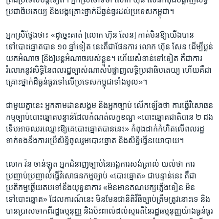
ប្រជាធិបតេយ្យ​ និង​បង្ក​គ្រោះ​ថ្នាក់​ដ៏ធ្ងន់ធ្ងរ​ដល់​ប្រទេស​កម្ពុជា។
អ្នក​ស្រី​ថ្លែង​ថា៖ «ដូច្នេះគាត់ ​[លោក ហ៊ុន សែន] កាត់​មិន​ឱ្យ​យើង​បាន​
ទៅបោះ​ឆ្នោត​បាន​ ១០ ឆ្នាំ​ទៀត ​នេះ​គឺ​ជា​ផែនការ ​លោក ហ៊ុន សែន ​ដើម្បី​ប្លន់​
យក​អំណាច​ ​[និង]បន្ត​អំណាច​របស់​ខ្លួន។ ហើយ​សំខាន់​ទៅ​ទៀត គឺ​ជាការ​
រំលោភនូវ​សិទ្ធិ​នៃ​ពលរដ្ឋ​ច្បាស់​ណាស់​បំផ្លាញ​លទ្ធិ​ប្រជាធិបតេយ្យ​ ហើយ​គឺជា​
គ្រោះ​ថ្នាក់​ដ៏​ធ្ងន់ធ្ងរ​ទៅ​លើប្រទេស​កម្ពុជាទាំង​មូល»។
ជាមួយ​គ្នានេះ ​អ្នក​តាម​ដាន​សង្គម ​និង​អ្នក​ច្បាប់​ លើក​ឡើង​ថា ​ការ​ធ្វើ​វិសោធន
កម្ម​ច្បាប់​បោះ​ឆ្នោត​បន្ទាន់​ដែលកំណត់​លក្ខខណ្ឌ​ «បោះ​ឆ្នោត​ជាតិ​បាន​ ២​ ដង
ទើបអាច​ឈរ​ឈ្មោះ​ឱ្យ​គេ​បោះ​ឆ្នោត​បាន​នេះ»​ កំពុង​ដាក់​កំហិត​លើ​ពលរដ្ឋ
ទាក់​ទង​នឹង​ការ​ប្រើ​សិទ្ធិ​ចូលរួមបោះឆ្នោត​ និងសិទ្ធិ​ធ្វើនយោបាយ។
លោក ​វ៉ន ចាន់ឡូត ​អ្នក​ជំនាញ​ច្បាប់​នៃ​អង្គការ​សង់ត្រាល់ យល់​ថា ការ​
ប្រញាប់​ប្រញាល់ធ្វើ​វិសោធនកម្មច្បាប់​ «បោះឆ្នោត» ជា​បន្ទាន់​នេះ ​គឺជា​
ប្រតិកម្ម​ឆ្លើយ​តបទៅនឹងយុទ្ធនាការ​ «មិន​មាន​គណ​បក្ស​ភ្លើង​ទៀន ​មិន​
ទៅបោះ​ឆ្នោត»​ ដែល​ការណ៍​នេះ ​មិន​មែន​ជា​និតិវីធី​ច្បាប់​ត្រឹម​ត្រូវ​នោះ​ទេ​ និង​
បាន​ប្រាសចាក​ពី​រដ្ឋធម្មនុញ្ញ និង​ប៉ះ​ពាល់​ដល់ស្មារតី​នៃ​រដ្ឋធម្មនុញ្ញ​យ៉ាង​ធ្ងន់ធ្ងរ