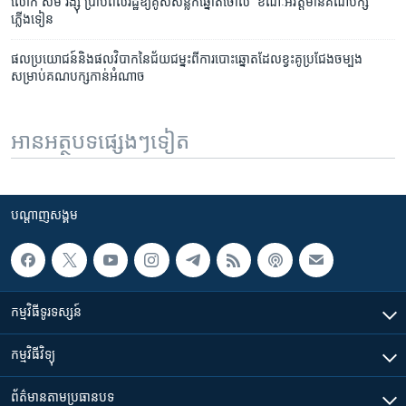
លោក ​សម រង្ស៊ី ​ប្រាប់​ពលរដ្ឋ​ឱ្យ​គូស​សន្លឹក​ឆ្នោត​ចោល ​ខណៈ​អវត្តមាន​គណបក្ស​
ភ្លើងទៀន​
ផល​ប្រយោជន៍​និង​ផល​វិបាក​នៃ​ជ័យជម្នះ​ពី​ការ​បោះឆ្នោត​ដែល​​ខ្វះ​គូប្រជែង​ចម្បង​
សម្រាប់​គណបក្ស​កាន់​អំណាច
អានអត្ថបទផ្សេងៗទៀត
បណ្តាញ​សង្គម
កម្មវិធី​ទូរទស្សន៍
កម្មវិធី​វិទ្យុ
ព័ត៌មាន​តាមប្រធានបទ​