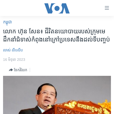
ភ្ជាប់​
ទៅ​
គេហទំព័រ​
កម្ពុជា
កម្ពុជា
ទាក់ទង
លោក​ ហ៊ុន សែន៖ ជីវិត​នយោបាយ​របស់​ក្រុម​មេ
រំលង​
អន្តរជាតិ
ដឹកនាំ​ជំទាស់​​កំពុង​នៅ​ក្រៅ​ប្រទេស​នឹង​ដល់​ទី​បញ្ចប់
និង​
អាមេរិក
ចូល​
លាស់ លីបលីប
ទៅ​​
ចិន
ទំព័រ​
16 មិថុនា 2023
ហេឡូវីអូអេ
ព័ត៌មាន​​
ចែករំលែក
តែ​
កម្ពុជាច្នៃប្រតិដ្ឋ
ម្តង
ព្រឹត្តិការណ៍ព័ត៌មាន
រំលង​
និង​
ទូរទស្សន៍ / វីដេអូ​
ចូល​
វិទ្យុ / ផតខាសថ៍
ទៅ​
ទំព័រ​
កម្មវិធីទាំងអស់