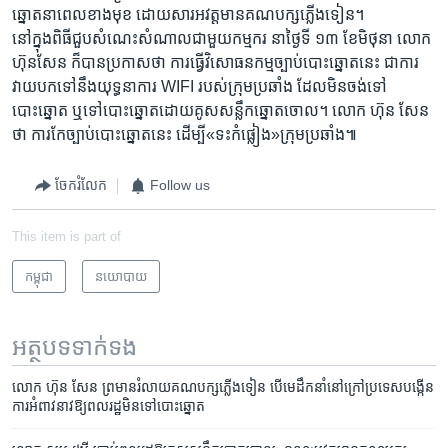
ឆ្នោត​នា​ពេល​ខាង​មុខ ដោយ​សារ​អវត្ត​មាន​គណបក្ស​ភ្លើង​ទៀន។
នៅ​ក្នុង​ពិធី​ជួប​សំណេះ​សំណាល​ជាមួយ​កម្មករ​ នា​ថ្ងៃទី​ ១៣ ខែ​មិថុនា​ លោក
ហ៊ុន​សែន​ ក៏បាន​ប្រកាស​ថា ការធ្វើវិ​សោធន​កម្ម​ច្បាប់​បោះ​ឆ្នោត​នេះ​ ជា​ការ​
វាយ​បក​ទៅ​នឹង​យុទ្ធនា​ការ WIFI របស់​ក្រុម​ប្រឆាំង​ ដែល​មិន​ចង់​ទៅ​
បោះឆ្នោត ឬ​ទៅ​បោះ​ឆ្នោត​ដោយ​គូស​សន្លឹក​ឆ្នោត​ចោល​។​ លោក ហ៊ុន សែន
ថា​ ការ​កែ​ច្បាប់​បោះឆ្នោត​នេះ ដើម្បី​«ទះ​កំផ្លៀង»​ក្រុម​ប្រឆាំង៕
ចែករំលែក
Follow us
This item is part of
កម្ពុជា
នយោបាយ
អត្ថបទ​ទាក់ទង
​លោក ហ៊ុន សែន ព្រមាន​រំលាយ​គណបក្ស​ភ្លើងទៀន ​បើ​មេដឹកនាំ​នៅ​ក្រៅ​ប្រទេស​បង្កើន​
ការ​អំពាវនាវ​ឱ្យ​ពលរដ្ឋ​មិន​ទៅ​បោះ​ឆ្នោត