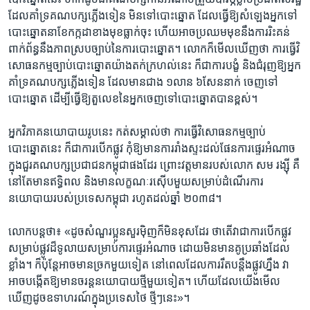
ដែល​គាំទ្រ​គណបក្ស​ភ្លើង​ទៀន មិន​ទៅ​បោះ​ឆ្នោត ដែល​ធ្វើ​ឱ្យ​សំឡេង​អ្នក​ទៅ​
បោះ​ឆ្នោត​នា​ខែ​កក្កដា​ខាង​មុខ​ធ្លាក់​ចុះ​ ហើយ​អាច​ប្រឈម​មុខនឹងការរិះ​គន់​
ពាក់ព័ន្ធនឹង​ភាព​ស្រប​ច្បាប់នៃ​ការ​បោះ​ឆ្នោត។ លោក​ក៏​មើល​ឃើញ​ថា ការ​ធ្វើ​វិ
សោធន​កម្ម​ច្បាប់​បោះ​ឆ្នោត​យ៉ាង​តក់​ក្រហល់នេះ ក៏​ជា​ការ​បង្ខំ ​និង​ជំរុញ​ឱ្យ​អ្នក
គាំទ្រ​គណបក្ស​ភ្លើងទៀន ដែល​មាន​ជាង​ ១លាន​ ៦​សែននាក់ ចេញ​ទៅ​
បោះឆ្នោត ​ដើម្បី​ធ្វើ​ឱ្យ​តួលេខ​នៃ​អ្នក​ចេញ​ទៅ​បោះ​ឆ្នោត​បាន​ខ្ពស់។
អ្នក​វិភាគ​នយោបាយ​រូបនេះ ​កត់​សម្គាល់​ថា ​ការ​ធ្វើ​វិសោធនកម្ម​ច្បាប់​
បោះឆ្នោត​នេះ ក៏ជា​ការ​បើក​ផ្លូវ កុំ​ឱ្យ​មាន​ការ​រាំង​ស្ទះ​ដល់​ផែនការ​ផ្ទេរអំណាច
ក្នុងជួរ​គណបក្ស​ប្រជាជន​កម្ពុជា​ផង​ដែរ ព្រោះ​វត្តមាន​របស់​លោក​ សម រង្ស៊ី ​គឺ​
នៅតែ​មានឥទ្ធិពល​ និង​មាន​លក្ខណៈរស៊ើប​មួយ​សម្រាប់ដំណើរ​ការ​
នយោបាយ​របស់​ប្រទេស​កម្ពុជា​ ​រហូត​ដល់​ឆ្នាំ​ ២០៣៨។
លោក​បន្ត​ថា៖ «ដូច​សំណួរ​ប្អូន​សួរ​ម៉ិញ​ក៏​មិនខុស​ដែរ ​ថា​តើ​វា​ជា​ការ​បើក​ផ្លូវ
សម្រាប់​ផ្លូវ​ដ៏​ទូលាយសម្រាប់​ការ​ផ្ទេរ​អំណាច​ ដោយ​មិន​មាន​គូ​ប្រឆាំងដែល​
ខ្លាំង។ ក៏ប៉ុន្តែ​អាច​មាន​ច្រក​មួយ​ទៀត នៅ​ពេល​ដែល​ការ​រឹត​បន្តឹងផ្លូវ​ហ្នឹង វា​
អាច​បង្កើត​ឱ្យ​មាន​ចរន្ត​នយោបាយ​ថ្មី​មួយ​ទៀត។ ហើយ​ដែល​យើង​មើល​
ឃើញ​ដូច​ឧទាហរណ៍​ក្នុង​ប្រទេស​ថៃ​ ថ្មីៗ​នេះ»។