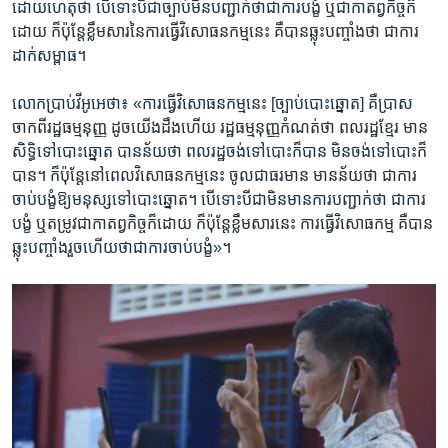
ដោយ​ហេតុ​ថា បើ​ទោះ​បី​ជា​ច្បាប់​មិន​បញ្ជាក់​ថា​ជា​ការ​បង្ខំ ​ឬ​ជា​កាតព្វកិច្ចក៏​
ដោយ​ ក៏​ប៉ុន្តែ​ខ្លឹមសារ​នៃ​ការ​ធ្វើ​វិសោធនកម្ម​នេះ​ ​គឺ​បាន​ឆ្លុះ​បញ្ចាំង​ថា​ ជា​ការ​
ដាក់​សម្ពាធ។
​លោក​ប្រាប់​វីអូអេ​ថា៖ ​«ការ​ធ្វើ​វិសោធនកម្ម​នេះ [ច្បាប់​បោះឆ្នោត​] គឺ​ប្រាស
ចាក​ពី​រដ្ឋធម្មនុញ្ញ ដូច​យើង​ដឹង​ហើយ​ រដ្ឋធម្មនុញ្ញ​កំណត់​ថា ​ពលរដ្ឋ​ខ្មែរ​ មាន​
សិទ្ធិ​ទៅ​បោះ​ឆ្នោត​ បាន​ន័យ​ថា ពលរដ្ឋ​ចង់​ទៅ​បោះ​ក៏​បាន មិន​ចង់​ទៅ​បោះ​ក៏​
បាន។ ក៏​ប៉ុន្តែ​នៅ​ពេល​វិសោធនកម្ម​នេះ ​ចូល​ជា​ធរមាន​ មានន័យថា ជា​ការ​
ចាប់​បង្ខំឱ្យ​មនុស្ស​ទៅ​បោះ​ឆ្នោត។ បើ​ទោះ​បី​ជា​មិន​មាន​ការ​បញ្ជាក់​ថា ​ជា​ការ​
បង្ខំ ឬ​តម្រូវ​ជា​កាតព្វកិច្ច​ក៏​ដោយ ​ក៏​ប៉ុន្តែខ្លឹម​សារ​នេះ ​ការ​ធ្វើ​វិសោធកម្ម​ ​គឺ​បាន​
ឆ្លុះ​បញ្ចាំ​ង​រួច​ហើយថា​ជា​ការ​ចាប់​បង្ខំ»។