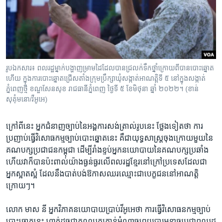
រូបឯកសារ៖ ពលរដ្ឋម្នាក់បង្ហាញម្រាមដៃដែលបានជ្រលក់ទឹកថ្នាំក្រោយពីបានបោះឆ្នោត
ហើយ ក្នុងការបោះឆ្នោតជ្រើសតាំងក្រុមប្រឹក្សាឃុំសង្កាត់អាណត្តិទី ៥ នៅក្នុងសង្កាត់
ភ្នំពេញថ្មី ខណ្ឌសែនសុខ រាជធានីភ្នំពេញ ថ្ងៃទី ៥ ខែមិថុនា ឆ្នាំ ២០២២។ (ខាន់
សុគុំមនោ/វីអូអេ)
ក្រៅពីនេះ​ អ្នក​ជំនាញ​ច្បាប់​នៃ​អង្គការ​សង់ត្រាល់រូបនេះ ថ្លែង​ទៀត​ថា ការ​
ប្រញាប់​ធ្វើ​វិសោធ​កម្ម​ច្បាប់​បោះ​ឆ្នោត​នេះ គឺជាយុទ្ធសាស្ត្រ​ចុង​ក្រោយ​មួ​យ​នៃ​
គណបក្ស​ប្រជាជន​កម្ពុជា ដើម្បី​រាំង​ខ្ទប់​អ្នក​នយោបាយ​នៃ​គណបក្ស​ប្រឆាំង
ហើយ​វាក៏​បានប៉ះពាល់យ៉ាង​ធ្ងន់ធ្ងរលើ​ពលរដ្ឋ​ខ្មែរ​នៅ​ក្រៅ​ប្រទេស​ដែលជា
អ្នក​ស្អាត​ស្អំ ដែល​នឹង​បាត់​បង់ឱកាស​ឈរ​ឈ្មោះ​ជា​បេក្ខជន​នៅអាណត្តិ​
ក្រោយៗ។
លោក មាស នី អ្នក​វិភាគ​នយោ​បាយ​ប្រាប់​វីអូអេ​ថា ​ការ​ធ្វើវិសោធនកម្ម​ច្បាប់​
បោះ​ឆ្នោត​នេះ​ ​ហាក់​ដូច​ជា​គណបក្ស​កាន់​អំណាច​ព្រួយ​បារម្ភ​ខ្លាច​ប្រជា​ពលរដ្ឋ​