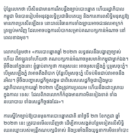
ប៉ុន្តែ​លោក​ថា ​បើ​សិន​ជា​មាន​ការ​រឹត​បន្តឹង​ច្បាប់បោះឆ្នោត​ ​ហើយ​រដ្ឋា​ភិបាល
កម្ពុជា មិន​បាន​រៀបចំអនុវត្ត​លទ្ធិ​ប្រជាធិបតេយ្យ​ និង​ការ​គោរព​សិទ្ធិ​មនុស្សឱ្យ​
មាន​ភាព​ប្រសើរ​ឡើង​ទេ​ នោះ​រាល់​វិធាន​ការ​ទាំង​ឡាយ​អាចជះ​ផល​អាក្រក់​
ត្រឡប់​មក​វិញ ដែល​អាច​បង្ក​ការ​លំបាកសម្រាប់​គណ​បក្ស​កាន់​អំណាច​ នៅ​
ពេល​ខាង​មុខ។
លោក​បន្ថែម​ថា៖ «ការ​បោះ​ឆ្នោត​ឆ្នាំ​ ២០២៣​ លទ្ធផលនឹង​បង្ហាញ​ច្បាស់​
ហើយ ពីឥឡូវ​ទៅ​ហើយ​ថា គណ​បក្ស​កាន់​អំណាច​អូស​មាគ៌ា​កម្ពុជា​ម្នាក់​ឯង។​
អ៊ីចឹង​នៅ​ក្នុង​នោះ ​ខ្ញុំ​ធ្លាប់​ពាក្យ​ថា ​ការ​អូស​នេះ អាច​អូស​ឡើង​ភ្នំ ​ឬ​អូស​ចុះ​ភ្នំ។ ​
បើ​អូស​ឡើង​ភ្នំ វា​អាច​តឹង​ពិបាក ប៉ុន្តែ​បើអូស​ចុះភ្នំ ​បើ​ទប់​មិន​ជាប់​វា​អាច​នឹង​
រអិល។ អ៊ីចឹង​បញ្ហា​សេដ្ឋកិច្ច​សង្គម ​ជាពិសេស​សេដ្ឋកិច្ច​ជា​រឿង​មួយ​
រដ្ឋាភិបាល​ក្រោយ​ឆ្នាំ​ ២០២៣​ ហ្នឹង​ត្រូវ​ការ​ប្រឈម ​ហើយ​នឹង​ដោះស្រាយ​
ក្នុង​កាលៈ​ទេសៈ ​ដែលពិ​ភព​លោក​ក៏កំពុង​មាន​ភាព​មិន​ទៀង​ទាត់​ ទាំង​
នយោបាយ ទាំង​សេដ្ឋកិច្ច​ផង​ដែរ»។
ការ​ស្នើ​កែ​ច្បាប់​ឱ្យបាន​មុន​ការ​បោះ​ឆ្នោត​ជាតិ​ នា​ថ្ងៃ​ទី​ ២៣ ខែកក្កដា ឆ្នាំ​
២០២៣ នេះ​ ត្រូវ​បាន​មើល​ឃើញ​ថា​ ដើម្បី​គាប​សង្កត់​បន្ថែមទៀត​លើសិទ្ធិ​
ឈរ​ឈ្មោះ​របស់​មន្ត្រី​គណបក្ស​ជំទាស់ និង​ប្រឆាំង​នឹង​យុទ្ធនាការ​មិន​ទៅ​បោះ​