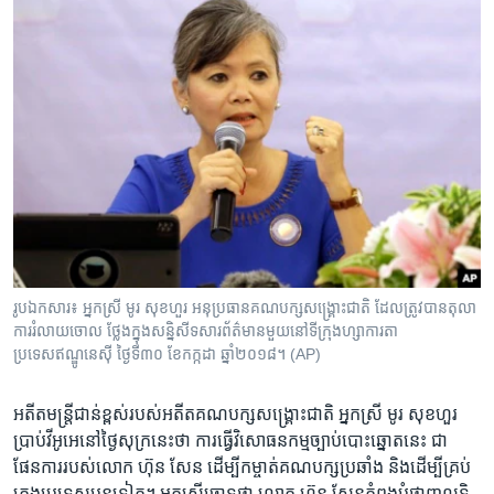
រូបឯកសារ៖ អ្នកស្រី មូរ សុខហួរ អនុប្រធានគណបក្សសង្គ្រោះជាតិ ដែលត្រូវបានតុលា
ការរំលាយចោល ថ្លែងក្នុងសន្និសីទសារព័ត៌មានមួយនៅទីក្រុងហ្សាការតា
ប្រទេសឥណ្ឌូនេស៊ី ថ្ងៃទី៣០ ខែកក្កដា ឆ្នាំ២០១៨។ (AP)
អតីត​មន្ត្រី​ជាន់​ខ្ពស់​របស់​អតីត​គណបក្ស​សង្គ្រោះ​ជាតិ អ្នក​ស្រី មូរ សុខហួរ ​
ប្រាប់វីអូអេ​នៅ​ថ្ងៃ​សុក្រនេះ​ថា​ ការ​ធ្វើ​វិសោធន​កម្មច្បាប់​បោះ​ឆ្នោតនេះ ​ជា​
ផែនការ​របស់​លោក ហ៊ុន សែន ដើម្បី​កម្ចាត់​គណបក្ស​ប្រឆាំង និង​ដើម្បីគ្រប់​
គ្រង​ប្រទេស​បន្ត​ទៀត។ អ្នកស្រី​ចោទ​ថា​ លោក ហ៊ុន សែនកំពុង​បំផ្លាញ​លទ្ធិ​