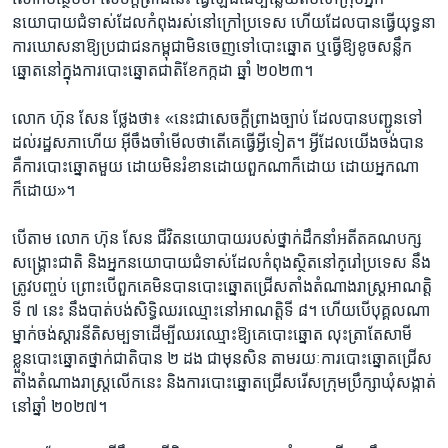
នយោបាយ​ជំទាស់​ដែល​កំពុង​រស់នៅ​ក្រៅប្រទេស​ ហើយ​ដែល​បាន​ធ្វើ​យុទ្ធនា
ការ​ឃោសនា​ឱ្យ​ប្រជាជន​កម្ពុជា​មិន​ចេញ​ទៅ​បោះឆ្នោត​ ឬធ្វើ​ឱ្យ​ខូច​សន្លឹក​
ឆ្នោត​នៅក្នុង​ការ​បោះឆ្នោត​ជាតិ​ខែកក្កដា​ ឆ្នាំ​ ២០២៣។
​លោក​ ហ៊ុន សែន ថ្លែងថា៖ «នេះ​ជា​សេចក្តី​ព្រាង​ច្បាប់​ ដែល​បាន​បញ្ជូន​ទៅ​
ដល់​រដ្ឋ​សភាហើយ​ អ៊ីចឹង​ចាំ​មើល​ថា​តើ​គេ​ធ្វើ​អ្វី​ទៀត​។​ អ្វី​ដែល​យើង​ចង់​បាន ​
គឺ​ការ​បោះ​ឆ្នោត​មួយ​ ដោយមិន​រំខាន​ដោយ​ពួក​ណា​ក៏​ដោយ ​ដោយ​អ្នក​ណា​
ក៏ដោយ»។
បើ​តាម​ លោក ហ៊ុន សែន ជីវិត​នយោបាយ​របស់​ថ្នាក់ដឹកនាំ​អតីត​គណបក្ស
សង្គ្រោះ​ជាតិ​ និង​អ្នក​នយោ​បាយ​ជំទាស់​ដែល​កំពុងស្ថិត​នៅ​ក្​រៅប្រទេស ​នឹង​
ត្រូវ​បញ្ចប់​ ព្រោះបើ​ពួកគេ​មិន​បាន​បោះ​ឆ្នោត​ជ្រើសតាំង​តំណាង​រាស្ត្រអាណត្តិ​
ទី ៧​ នេះ ​នឹង​បាត់បង់​សិទ្ធិ​ឈរ​ឈ្មោះ​នៅ​អាណត្តិ​ទី ៨។ ហើយ​បើ​បុគ្គល​ណា​
ម្នាក់​ចង់​ស្តារនីតិសម្បទា​ដើម្បី​ឈរ​ឈ្មោះ​ឱ្យ​គេ​បោះ​ឆ្នោត​ លុះ​ត្រាតែ​សាមី​
ខ្លួនបោះ​ឆ្នោត​ថ្នាក់​ជាតិ​បាន​ ២ ដង​ ជា​មុន​សិន​ ​តាម​រយៈ​ការ​បោះ​ឆ្នោត​ជ្រើស​
តាំង​តំណាង​រាស្ត្រ​លើក​នេះ និង​ការ​បោះ​ឆ្នោត​ជ្រើសរើស​ក្រុម​ប្រឹក្សា​ឃុំ​សង្កាត់​
នៅ​ឆ្នាំ​ ២០២៧។