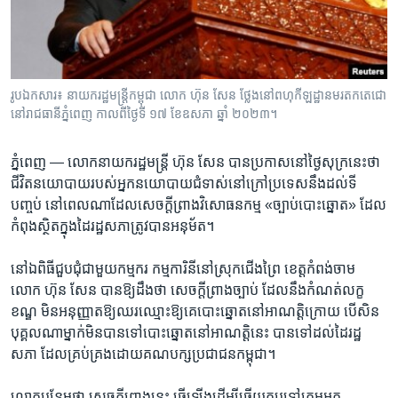
រចនា
សម្ព័ន្ធ​
Khmer English
រំលង​
និង​
បណ្តាញ​សង្គម
ចូល​
រូបឯកសារ៖ នាយករដ្ឋមន្ត្រីកម្ពុជា លោក ហ៊ុន សែន ថ្លែងនៅពហុកីឡដ្ឋានមរតកតេជោ
ទៅ​
នៅរាជធានីភ្នំពេញ កាលពីថ្ងៃទី ១៧ ខែឧសភា ឆ្នាំ ២០២៣។
កាន់​
ទំព័រ​
ភាសា
ភ្នំពេញ —
លោក​នាយក​រដ្ឋ​មន្ត្រី ​ហ៊ុន សែន បានប្រកាស​នៅ​ថ្ងៃសុក្រនេះ​ថា​ ​
ស្វែង​
ជីវិត​នយោបាយ​របស់​អ្នក​នយោ​បាយ​ជំទាស់​នៅ​ក្រៅ​ប្រទេស​នឹង​ដល់​ទី​
រក
បញ្ចប់ ​នៅពេល​ណា​ដែល​សេចក្តីព្រាងវិសោធនកម្ម​ «ច្បាប់​បោះ​ឆ្នោត» ​ដែល​
កំពុង​ស្ថិត​ក្នុង​ដៃ​រដ្ឋ​សភាត្រូវ​បាន​អនុ​ម័ត។​
នៅឯ​ពិធី​ជួបជុំ​ជាមួយ​កម្មករ ​កម្មការិនី​នៅ​ស្រុក​ជើងព្រៃ ខេត្ត​កំពង់ចាម ​
លោក ហ៊ុន សែន បាន​ឱ្យ​ដឹងថា ​សេចក្តី​ព្រាង​ច្បាប់​ ដែល​នឹង​កំណត់​លក្ខ
ខណ្ឌ​ មិន​អនុញ្ញាត​ឱ្យ​ឈរ​ឈ្មោះ​ឱ្យ​គេ​បោះឆ្នោត​នៅ​អាណត្តិ​ក្រោយ បើ​សិន​
បុគ្គល​ណា​ម្នាក់​មិន​បាន​ទៅ​បោះ​ឆ្នោត​នៅ​អាណត្តិ​នេះ ​បាន​ទៅ​ដល់​ដៃ​រដ្ឋ​
សភា​ ដែល​គ្រប់​គ្រង​ដោយ​គណបក្ស​ប្រជាជន​កម្ពុជា។
លោក​បន្ថែម​ថា ​សេចក្តី​ព្រាង​នេះ ​ធ្វើឡើង​ដើម្បី​ឆ្លើយ​តប​ទៅក្រុម​អ្នក​