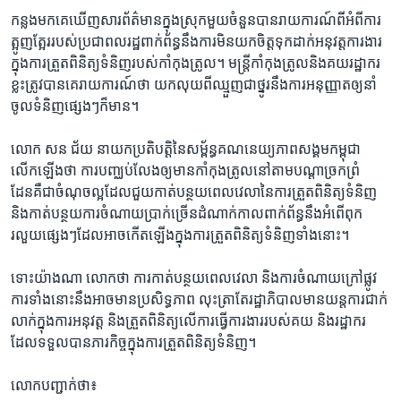
កន្លង​មក​គេ​ឃើញ​សារ​ព័ត៌មាន​ក្នុង​ស្រុក​មួយ​ចំនួនបានរាយ​ការណ៍​ពី​អំពី​ការ​
ត្អូញ​ត្អែរ​របស់​ប្រជា​ពលរដ្ឋ​ពាក់ព័ន្ធ​នឹង​ការ​មិន​យក​ចិត្ត​ទុក​ដាក់​អនុវត្ត​ការងារ​
ក្នុង​ការ​ត្រួត​ពិនិត្យ​ទំនិញ​របស់​កាំកុងត្រូល។​ មន្រ្តី​កាំកុងត្រូល​និង​គយ​រដ្ឋាករ​
ខ្លះ​ត្រូវ​បាន​គេ​រាយ​ការណ៍​ថា​ យក​លុយ​ពី​ឈ្មួញ​ជា​ថ្នូរ​នឹង​ការ​អនុញ្ញាត​ឲ្យ​នាំ​
ចូល​ទំនិញ​ផ្សេងៗ​ក៏​មាន។​
លោក ​សន ជ័យ ​នាយក​ប្រតិបត្តិ​នៃ​សម្ព័ន្ធ​គណនេយ្យ​ភាព​សង្គម​កម្ពុជា​
លើក​ឡើង​ថា​ ការ​បញ្ឈប់​លែង​ឲ្យ​មាន​កាំកុងត្រូលនៅ​តាម​បណ្តា​ច្រកព្រំ​
ដែនគឺ​ជា​ចំណុច​ល្អ​ដែល​ជួយ​កាត់​បន្ថយ​ពេល​វេលា​នៃ​ការ​ត្រួត​ពិនិត្យ​ទំនិញ ​
និង​កាត់​បន្ថយ​ការ​ចំណាយ​ប្រាក់​ច្រើន​ដំណាក់​កាលពាក់ព័ន្ធ​នឹង​អំពើ​ពុក​
រលួយ​ផ្សេងៗ​ដែល​អាច​កើត​ឡើង​ក្នុង​ការ​ត្រួតពិនិត្យទំនិញ​ទាំង​នោះ។​
ទោះ​យ៉ាងណា​ ​លោក​ថា​ ការ​កាត់​បន្ថយ​ពេល​វេលា​ និង​ការ​ចំណាយ​ក្រៅ​ផ្លូវ​
ការ​ទាំង​នោះ​នឹង​អាច​មាន​ប្រសិទ្ធ​ភាព​ ​លុះត្រា​តែ​រដ្ឋាភិបាល​មាន​យន្ត​ការ​ជាក់
លាក់​ក្នុង​ការ​អនុវត្ត​ និង​ត្រួត​ពិនិត្យ​លើ​ការ​ធ្វើ​ការងារ​របស់​គយ​ និង​រដ្ឋាករ​
ដែល​ទទួល​បាន​ភារកិច្ច​ក្នុង​ការ​ត្រួត​ពិនិត្យ​ទំនិញ។
លោក​បញ្ជាក់​ថា៖​