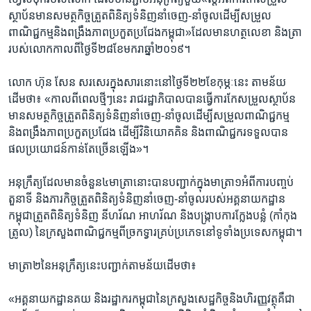
ស្ថាប័ន​មាន​សមត្ថកិច្ច​ត្រួត​ពិនិត្យ​ទំនិញ​នាំ​ចេញ-នាំចូល​ដើម្បី​សម្រួល​
ពាណិជ្ជកម្ម​និង​ពង្រឹង​ភាព​ប្រកួត​ប្រជែង​កម្ពុជា»​ដែល​មាន​ហត្ថលេខា​ និង​ត្រា​
របស់​លោក​កាល​ពី​ថ្ងៃទី​២៨​ខែ​មករា​ឆ្នាំ​២០១៩។​
លោក​ ហ៊ុន សែន ​សរសេរ​ក្នុង​សារ​នោះ​នៅ​ថ្ងៃ​ទី​២២​ខែ​កុម្ភៈ​នេះ​ ​តាម​ន័យ​
ដើម​ថា៖​ «កាលពី​ពេល​ថ្មីៗ​នេះ ​រាជ​រដ្ឋាភិបាល​បាន​ធ្វើការ​កែ​សម្រួល​ស្ថាប័ន​
មាន​សមត្ថកិច្ច​ត្រួត​ពិនិត្យ​ទំនិញ​នាំចេញ-នាំចូល​ដើម្បី​សម្រួល​ពាណិជ្ជកម្ម​
និង​ពង្រឹង​ភាព​ប្រកួត​ប្រជែង​ ដើម្បី​វិនិយោគ​គិន​ និង​ពាណិជ្ជករ​ទទួល​បាន​
ផល​ប្រយោជន៍​កាន់​តែ​ច្រើន​ឡើង»។​
អនុក្រឹត្យ​ដែល​មានចំនួន​៤​មាត្រា​នោះ​បាន​បញ្ជាក់​ក្នុង​មាត្រា​១​អំពី​ការ​បញ្ចប់​
តួនាទី និង​ភារកិច្ច​ត្រួត​ពិនិត្យ​ទំនិញ​នាំចេញ-នាំ​ចូល​របស់​អគ្គ​នាយកដ្ឋាន​
កម្ពុជា​ត្រួត​ពិនិត្យទំនិញ​ នីហរ័ណ​ អាហរ័ណ​ និង​បង្ក្រាប​ការ​ក្លែង​បន្លំ​ (កាំកុង​
ត្រូល)​ នៃ​ក្រសួង​ពាណិជ្ជកម្ម​ពី​ច្រកទ្វារ​គ្រប់​ប្រភេទ​នៅ​ទូទាំង​ប្រទេស​កម្ពុជា។​
មាត្រា២​នៃ​អនុក្រឹត្យ​នេះ​បញ្ជាក់​តាម​ន័យ​ដើម​ថា៖​
«អគ្គ​នាយក​ដ្ឋាន​គយ​ និង​រដ្ឋាករ​កម្ពុជា​នៃ​ក្រសួង​សេដ្ឋកិច្ច​និង​ហិរញ្ញវត្ថុគឺ​ជា​