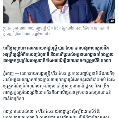
រចនា
សម្ព័ន្ធ​
Khmer English
រំលង​
និង​
បណ្តាញ​សង្គម
ចូល​
រូបឯកសារ៖ លោកនាយករដ្ឋមន្ត្រី ហ៊ុន សែន ថ្លែងទៅអ្នកសារព័ត៌មាន នៅរាជធានី
ទៅ​
ភ្នំពេញ ថ្ងៃទី១ ខែសីហា ឆ្នាំ២០១៨។
កាន់​
ទំព័រ​
ភាសា
នៅ​ថ្ងៃសុក្រ​នេះ ​លោក​​នាយក​រដ្ឋមន្រ្តី ​ហ៊ុន សែន ​បាន​បង្ហោះ​សារ​ភ្ជាប់​នឹង​
ស្វែង​
អនុក្រឹត្យ​ស្តី​អំពី​ការ​បញ្ចប់​តួនាទី​ និង​ភារកិច្ច​របស់​អគ្គ​នាយក​ដ្ឋាន​កាំកុងត្រូល​
រក
តាម​ច្រកទ្វារ​ព្រំដែន​អន្តរជាតិ​ទាំង​អស់​ដើម្បី​ជាការ​ទាក់​ទាញ​អ្នក​វិនិយោគ។
ភ្នំពេញ —
លោក​នាយក​រដ្ឋមន្រ្តី ​ហ៊ុន សែន​ ប្រកាស​បញ្ចប់​តួនាទី ​និង​ភារកិច្ច​
របស់​អគ្គ​នាយក​ដ្ឋាន​កាំកុងត្រូល​តាម​ច្រកទ្វារ​ព្រំដែន​អន្តរជាតិ​ទាំងអស់​ លែង​
ឲ្យ​ត្រួត​ពិនិត្យ​ទំនិញ​នាំ​ចេញ-នាំ​ចូល ​ដើម្បី​សម្រួល​ពាណិជ្ជ​កម្ម​ និង​ពង្រឹង​
ភាព​ប្រកួត​ប្រជែង​ឲ្យ​វិនិយោគ​គិន​និង​ពាណិជ្ជករ​ទទួល​បាន​ផល​ប្រយោជន៍​
កាន់​តែ​ច្រើន។​
ការ​ប្រកាស​របស់​លោក​ ហ៊ុន សែន​ យ៉ាង​ដូច្នេះ​ ធ្វើ​ឡើង​នៅ​លើ​ទំព័រ​
ហ្វេសប៊ុក​របស់​លោក ​ដែល​មាន​ភ្ជាប់អនុក្រឹត្យ​មួយ​«ស្តី​អំពី​ការ​កែ​សម្រួល​