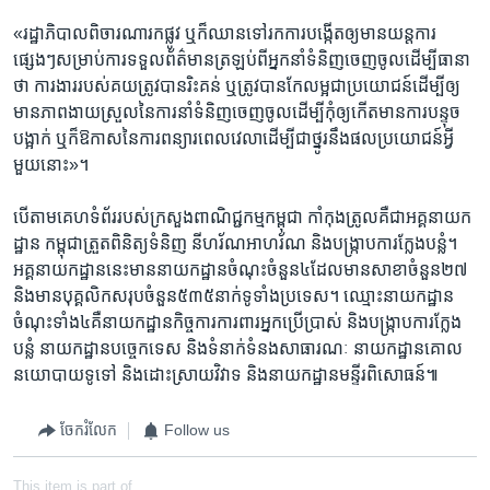
«រដ្ឋាភិបាល​ពិចារណា​រក​ផ្លូវ​ ឬ​ក៏​ឈាន​ទៅ​រក​ការ​បង្កើត​ឲ្យ​មាន​យន្តការ​
ផ្សេងៗ​សម្រាប់​ការទទួល​ព័ត៌មាន​ត្រឡប់​ពី​អ្នក​នាំ​ទំនិញ​ចេញ​ចូល​ដើម្បី​ធានា​
ថា​ ​ការងារ​របស់​គយ​ត្រូវ​បាន​រិះគន់ ​ឬ​ត្រូវ​បាន​កែ​លម្អ​ជា​ប្រយោជន៍​ដើម្បី​ឲ្យ​
មាន​ភាព​ងាយ​ស្រួល​នៃ​ការ​នាំ​ទំនិញ​ចេញ​ចូលដើម្បី​កុំ​ឲ្យ​កើត​មាន​ការ​បន្ទុច​
បង្អាក់ ​ឬ​ក៏​ឱកាស​នៃ​ការ​ពន្យារ​ពេលវេលា​ដើម្បី​ជា​ថ្នូរ​នឹង​ផល​ប្រយោជន៍​អ្វី​
មួយ​នោះ»។​
បើ​តាម​គេហ​ទំព័រ​របស់​ក្រសួង​ពាណិជ្ជកម្ម​កម្ពុជា​ ​កាំកុងត្រូលគឺ​ជា​អគ្គ​នាយក​
ដ្ឋាន​ កម្ពុជា​ត្រួត​ពិនិត្យ​ទំនិញ ​នីហរ័ណ​អាហរ័ណ​ និង​បង្ក្រាប​ការ​ក្លែងបន្លំ។​
អគ្គ​នាយក​ដ្ឋាន​នេះ​មាន​នាយក​ដ្ឋាន​ចំណុះ​ចំនួន​៤​ដែល​មាន​សាខាចំនួន​២៧​
និង​មាន​បុគ្គលិក​សរុប​ចំនួន​៥៣៥​នាក់​ទូទាំង​ប្រទេស។ ​ឈ្មោះ​នាយក​ដ្ឋាន​
ចំណុះ​ទាំង​៤​គឺ​នាយកដ្ឋាន​កិច្ចការ​ការពារ​អ្នក​ប្រើប្រាស់​ និង​បង្រ្កាប​ការ​ក្លែង​
បន្លំ នាយក​ដ្ឋាន​បច្ចេកទេស​ ​និង​ទំនាក់​ទំនង​សាធារណៈ ​នាយកដ្ឋាន​គោល​
នយោបាយ​ទូទៅ​ និង​ដោះ​ស្រាយ​វិវាទ ​និង​នាយកដ្ឋាន​មន្ទីរ​ពិសោធន៍៕
ចែករំលែក
Follow us
This item is part of