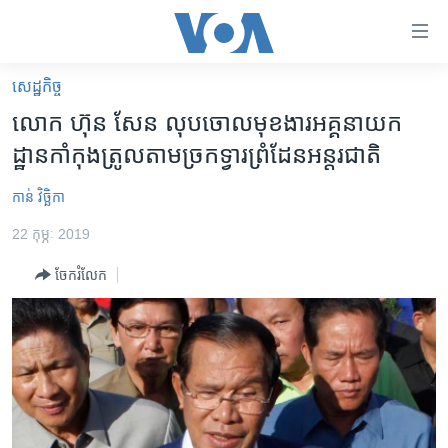
ភ្ជាប់​
ទៅ​
គេហទំព័រ​
សេដ្ឋកិច្ច
កម្ពុជា
ទាក់ទង
លោក ​ហ៊ុន សែន​ ​លុបចោល​មុខងារ​អគ្គ​នាយក​
រំលង​
អន្តរជាតិ
ដ្ឋាន​កាំកុងត្រូល​តាម​ច្រកទ្វារ​ព្រំដែន​អន្តរជាតិ
និង​
អាមេរិក
ចូល​
កាន់ វិច្ឆិកា
ទៅ​​
ចិន
ទំព័រ​
22 កុម្ភៈ 2019
ហេឡូវីអូអេ
ព័ត៌មាន​​
ចែករំលែក
តែ​
កម្ពុជាច្នៃប្រតិដ្ឋ
ម្តង
ព្រឹត្តិការណ៍ព័ត៌មាន
រំលង​
និង​
ទូរទស្សន៍ / វីដេអូ​
ចូល​
វិទ្យុ / ផតខាសថ៍
ទៅ​
ទំព័រ​
កម្មវិធីទាំងអស់