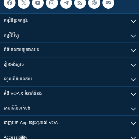
កម្មវិធី​ទូរទស្សន៍
កម្មវិធី​វិទ្យុ
ព័ត៌មាន​តាមប្រធានបទ​
រៀន​​អង់គ្លេស
ទទួល​ព័ត៌មាន​តាម
អំពី​ VOA & ទំនាក់ទំនង
គេហទំព័រ​​ទាក់ទង
ទាញយក​ App ផ្សេងៗ​របស់​ VOA
Accessibility