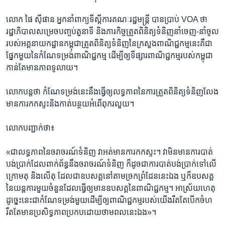
លោក​ ផៃ ស៊ីផាន ​អ្នក​នាំ​ពាក្យ​ទីស្តីការ​គណៈ​រដ្ឋមន្រ្តី​ បាន​ប្រាប់​ VOA ថា ​
រដ្ឋាភិបាល​សម្រេច​បញ្ចប់​តួនាទី ​និង​ភារកិច្ច​ត្រួត​ពិនិត្យ​ទំនិញ​នាំ​ចេញ-នាំ​ចូល​
របស់​អគ្គ​នាយកដ្ឋាន​កម្ពុជា​ត្រួត​ពិនិត្យ​ទំនិញ​នៃ​ក្រសួង​ពាណិជ្ជ​កម្ម​នេះគឺ​ជា
ផ្នែក​មួយនៃ​កំណែ​ទម្រង់​ពាណិជ្ជ​កម្ម​ ដើម្បី​ឲ្យ​ទីផ្សារ​ពាណិជ្ជ​កម្ម​របស់​កម្ពុជា​
កាន់​តែ​មាន​ភាព​ទូលាយ។​
លោក​បន្ត​ថា​ កំណែ​ទម្រង់​នេះ​នឹង​ធ្វើ​ឲ្យ​លទ្ធភាព​នៃ​ការ​ត្រួត​ពិនិត្យ​ទំនិញ​លែង​
មាន​ការ​កក​ស្ទះ​និង​កាត់​បន្ថយ​អំពើ​ពុករលួយ។​
លោក​បញ្ជាក់​ថា៖​
«ជា​លទ្ធភាព​នៃ​ចរាចរណ៍​ទំនិញ​ វា​អត់​មាន​ការ​កក​ស្ទះ។​ វា​មិន​មាន​ការ​បាត់​
បង់​ប្រាក់​ដែល​ពាក់ព័ន្ធ​នឹង​ចរាចរណ៍​ទំនិញ​ ក៏​ដូចជា​ការ​បាត់​បង់​ប្រាក់​ទៅ​លើ​
ក្រោម​តុ ​និង​លើ​តុ​ ដែល​ជា​ឧបសគ្គ​នៅ​តាម​ច្រក​ព្រំដែន​នេះ​ឯង​ ឬ​ក៏​ឧបសគ្គ​
នៃ​យន្ត​ការ​មួយ​ចំនួន​ដែល​ធ្វើ​ឲ្យ​មាន​ឧបសគ្គ​នៃ​ពាណិជ្ជ​កម្ម។ ​អាស្រ័យ​ហេតុ​
ដូច្នេះ​នេះ​ជា​កំណែ​ទម្រង់​មួយ​ដើម្បី​ឲ្យ​ពាណិជ្ជកម្ម​របស់​យើងរឹត​តែ​បើក​ចំហ​
រឹត​តែ​មាន​ប្រសិទ្ធ​ភាព​ប្រកប​ដោយ​ថាមពល​នេះ​ឯង»។​