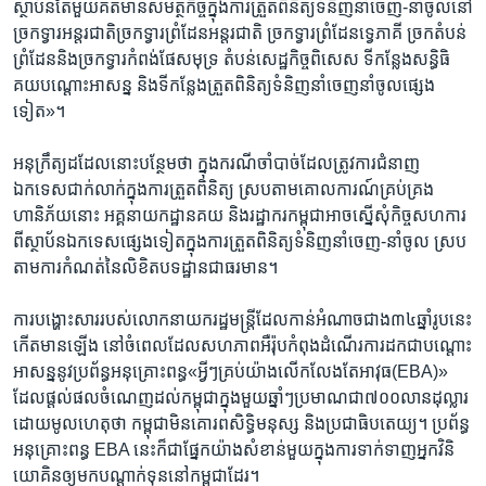
ស្ថាប័ន​តែ​មួយ​គត់​មាន​សមត្ថ​កិច្ច​ក្នុង​ការ​ត្រួត​ពិនិត្យ​ទំនិញ​នាំ​ចេញ-នាំ​ចូល​នៅ​
ច្រកទ្វារ​អន្តរ​ជាតិ​ច្រក​ទ្វារ​ព្រំដែន​អន្តរជាតិ​ ​ច្រកទ្វារ​ព្រំដែន​ទ្វេភាគី ​ច្រក​តំបន់​
ព្រំដែន​និង​ច្រកទ្វារកំពង់ផែ​សមុទ្រ​ តំបន់​សេដ្ឋកិច្ច​ពិសេស​ ទីកន្លែង​សន្ធិធិ​
គយ​បណ្ដោះ​អាសន្ន​ និង​ទីកន្លែង​ត្រួត​ពិនិត្យ​ទំនិញ​នាំចេញ​នាំចូល​ផ្សេង​
ទៀត»។​
អនុក្រឹត្យ​ដដែល​នោះ​បន្ថែម​ថា​ ក្នុង​ករណី​ចាំបាច់​ដែល​ត្រូវ​ការ​ជំនាញ​
ឯកទេស​ជាក់លាក់​ក្នុងការ​ត្រួត​ពិនិត្យ​ ស្រប​តាម​គោល​ការណ៍​គ្រប់គ្រង​
ហានិភ័យ​នោះ​ អគ្គ​នាយក​ដ្ឋាន​គយ​ និង​រដ្ឋាករ​កម្ពុជាអាច​ស្នើ​សុំកិច្ច​សហការ​
ពី​ស្ថាប័ន​ឯកទេស​ផ្សេង​ទៀតក្នុង​ការត្រួត​ពិនិត្យ​ទំនិញ​នាំចេញ-នាំចូល ​ស្រប​
តាម​ការ​កំណត់​នៃ​លិខិត​បទដ្ឋាន​ជា​ធរមាន។​
ការ​បង្ហោះ​សារ​របស់​លោក​នាយក​រដ្ឋមន្រ្តី​ដែល​កាន់​អំណាច​ជាង​៣៤​ឆ្នាំ​រូប​នេះ​
កើត​មាន​ឡើង​ នៅ​ចំ​ពេល​ដែល​សហភាព​អឺរ៉ុប​កំពុង​ដំណើរការដក​ជា​បណ្តោះ​
អាសន្ន​នូវ​ប្រព័ន្ធ​អនុគ្រោះ​ពន្ធ«អ្វីៗ​គ្រប់​យ៉ាង​លើក​លែង​តែ​អាវុធ​(EBA)»​
ដែល​ផ្តល់ផលចំណេញដល់កម្ពុជា​ក្នុង​មួយ​ឆ្នាំៗ​ប្រមាណ​ជា​៧០០​លាន​ដុល្លារ ​
ដោយមូល​ហេតុ​ថា ​កម្ពុជា​មិន​គោរព​សិទ្ធិ​មនុស្ស ​និង​ប្រជា​ធិបតេយ្យ។ ​ប្រព័ន្ធ​
អនុគ្រោះ​ពន្ធ​ EBA ​នេះ​ក៏​ជា​ផ្នែក​យ៉ាង​សំខាន់មួយ​ក្នុង​ការ​ទាក់ទាញ​អ្នក​វិនិ
យោគិនឲ្យ​មក​បណ្តាក់​ទុន​នៅ​កម្ពុជា​ដែរ។​