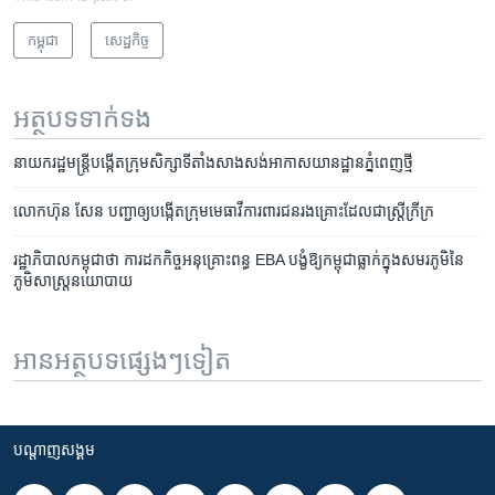
កម្ពុជា
សេដ្ឋកិច្ច
អត្ថបទ​ទាក់ទង
នាយក​រដ្ឋមន្ត្រី​បង្កើត​ក្រុម​សិក្សា​ទីតាំង​សាងសង់​អាកាស​យានដ្ឋាន​ភ្នំពេញ​ថ្មី
លោក​ហ៊ុន សែន​ បញ្ជា​ឲ្យ​បង្កើត​ក្រុម​មេធាវី​ការពារ​ជន​រងគ្រោះ​ដែល​ជា​ស្រ្តី​ក្រីក្រ
រដ្ឋាភិបាល​កម្ពុជា​ថា ​ការ​ដក​កិច្ច​អនុ​គ្រោះ​ពន្ធ​ EBA​ បង្ខំ​​ឱ្យ​កម្ពុជា​ធ្លាក់​ក្នុង​សមរ​ភូមិ​នៃ​
ភូមិ​សាស្ត្រ​នយោបាយ
អានអត្ថបទផ្សេងៗទៀត
បណ្តាញ​សង្គម