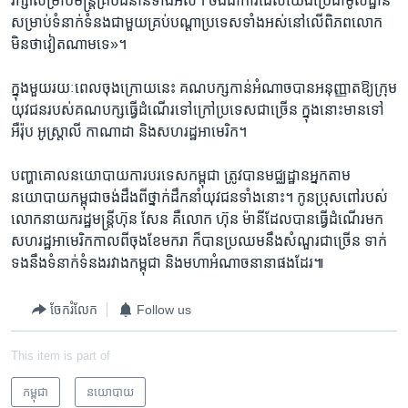
រក្សា​សម្រាប់​មន្ត្រី​គ្រប់​ជំនាន់​ទាំងអស់។ ចឹង​ជា​ការ​ដែល​យើង​ប្រើ​ជា​មូលដ្ឋាន​
សម្រាប់​ទំនាក់​ទំនង​ជាមួយ​គ្រប់​បណ្តា​ប្រទេស​ទាំងអស់​នៅ​លើ​ពិភពលោក​
មិន​ថា​វៀតណាម​ទេ‍»។​
ក្នុង​មួយ​រយៈពេល​ចុងក្រោយ​នេះ គណបក្ស​កាន់​អំណាច​បាន​អនុញ្ញាត​ឱ្យ​ក្រុម​
យុវជន​របស់​គណបក្ស​ធ្វើ​ដំណើរ​ទៅ​ក្រៅ​ប្រទេស​ជាច្រើន​ ក្នុង​នោះ​មាន​ទៅ​
អឺរ៉ុប ​អូស្រ្តាលី ​កាណាដា​ និង​សហរដ្ឋ​អាមេរិក។
បញ្ហា​គោល​នយោបាយ​ការបរទេស​កម្ពុជា ​ត្រូវ​បាន​មជ្ឈដ្ឋាន​អ្នក​តាម​
នយោបាយ​កម្ពុជា​ចង់​ដឹង​ពី​ថ្នាក់​ដឹកនាំ​យុវជន​ទាំងនោះ។ កូនប្រុស​ពៅ​របស់​
លោក​នាយក​រដ្ឋមន្ត្រី​ហ៊ុន សែន ​គឺ​លោក​ ហ៊ុន ម៉ានី​ដែល​បាន​ធ្វើ​ដំណើរ​មក​
សហរដ្ឋ​អាមេរិក​កាលពី​ចុង​ខែ​មករា ​ក៏​បាន​ប្រឈម​នឹង​សំណួរ​ជាច្រើន​ ទាក់​
ទង​នឹង​ទំនាក់​ទំនង​រវាង​កម្ពុជា ​និង​មហា​អំណាច​នានា​ផង​ដែរ៕
ចែករំលែក
Follow us
This item is part of
កម្ពុជា
នយោបាយ