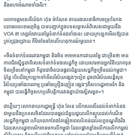
នឹង​មហា​អំណាច​ទាំង​ពីរ។
លោក​ឧត្តមសេនីយ៍​ឯក ហ៊ុន ម៉ាណែត ​នាយរង​សេនាធិការ​ចម្រុះ​នៃ​កង​
យោធពល​ខេមរភូមិន្ទ បាន​បញ្ជាក់​ក្នុង​បទសម្ភាសន៍​ពិសេស​ជាមួយ​នឹង​
VOA ​ថា​ គេ​គួរ​តែ​វាយ​តម្លៃ​ទំនាក់​ទំនង​ទាំង​នេះ ដោយ​ក្រឡេក​មើល​ឱ្យ​បាន​
គ្រប់​ជ្រុង​ជ្រោយ គឺ​មិន​មែន​តែ​លើ​ហេតុការណ៍​មួយ​ទេ។​
«ចឹង​ទំនាក់​ទំនង​រវាង​កម្ពុជា​ និង​ចិន​ អាច​មាន​ការវាយ​តម្លៃ ជាច្រើន​ថា​ មាន​
ភាព​ជិតស្និទ្ធ​ជាពិសេស​ទំនាក់​ទំនង​សេដ្ឋកិច្ច​ ដោយ​សារ​មាន​អ្នក​វិនិយោគ​ទុន​
ចិន​ច្រើន​នៅ​កម្ពុជា​ ក៏​ដូច​ជា​ចិន​បាន​ផ្តល់​ជំនួយ​សេដ្ឋកិច្ច​ច្រើន​ដល់​កម្ពុជា។
ប៉ុន្តែ​ បើ​យើង​ក្រឡេក​ទៅ​មើល​វិស័យ​ផ្សេងៗ​ទៀត​ ដូច​ជា​វិស័យ​សន្តិសុខ​
វិស័យ​ប្រឆាំង​ភេរវកម្ម ​ប្រឆាំង​គ្រឿង​ញៀន ​ផ្សេងៗ​គឺ​សហរដ្ឋ​អាមេរិក ​និង​
កម្ពុជា​ បាន​ធ្វើ​កិច្ច​សហប្រតិបត្តិការ​រវាង​គ្នា​យ៉ាងស្អិត​រមួត»។
ជារឿយៗ ​លោក​នាយក​រដ្ឋ​មន្ត្រី​ ហ៊ុន សែន ​លើក​សរសើរ​ដល់​ទំនាក់​ទំនង​
ជាមួយ​នឹង​ប្រទេស​ចិន​ដែល​បាន​ផ្តល់​ជំនួយ​ជួយ​លើក​ស្ទួយ​ដល់​កំណើន​
សេដ្ឋកិច្ច​កម្ពុជា​ ហើយ​លោក​តែង​តែ​ឆ្លៀត​ពេល​រិះគន់​ដល់​លក្ខខណ្ឌ​តឹង​រឹង ​
ដែល​សហរដ្ឋ​អាមេរិក​មាន​មកលើ​កម្ពុជា​ ដែល​ផ្តោត​ខ្លាំង​លើ​ការ​លើក​កម្ពស់​