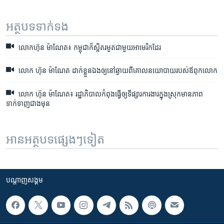
អត្ថបទ​ទាក់ទង
លោក​ហ៊ុន ម៉ាណែត៖ កម្ពុជា​ក៏​ស្អិត​រមួត​ជាមួយ​អាមេរិក​ដែរ
លោក ហ៊ុន ម៉ាណែត ដាក់​ខ្លួន​ឯង​ឲ្យ​នៅ​ឆ្ងាយ​ពី​គោលនយោបាយ​របស់​ឪពុក​លោក
លោក ហ៊ុន ម៉ាណែត៖ រដ្ឋាភិបាល​កំពុង​ធ្វើ​ឲ្យ​ទីផ្សារ​ការងារ​ក្នុង​ស្រុក​មាន​ភាព
ទាក់ទាញ​ជាង​មុន
អានអត្ថបទផ្សេងៗទៀត
បណ្តាញ​សង្គម