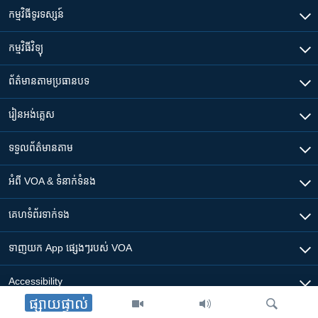
កម្មវិធី​ទូរទស្សន៍
កម្មវិធី​វិទ្យុ
ព័ត៌មាន​តាមប្រធានបទ​
រៀន​​អង់គ្លេស
ទទួល​ព័ត៌មាន​តាម
អំពី​ VOA & ទំនាក់ទំនង
គេហទំព័រ​​ទាក់ទង
ទាញយក​ App ផ្សេងៗ​របស់​ VOA
Accessibility
ផ្សាយផ្ទាល់