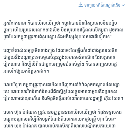
ទាញ​យក​ពី​តំណភ្ជាប់​ដើម
អ្នក​វិភាគ​នានា ​ក៏​បាន​មើល​ឃើញ​ថា​ កម្ពុជា​បាន​ខិតជិត​ប្រទេស​ចិន​បន្តិច​
ម្តងៗ​ ហើយ​ប្រទេស​លោក​ខាង​លិច ​មិន​សូវ​មាន​ឥទ្ធិពល​លើ​កម្ពុជា ដូច​កាល​
គ្រា​ដែល​កម្ពុជា​ត្រូវ​ការ​ជំនួយ​ស្តារ​ និង​អភិវឌ្ឍន៍​ប្រទេស​ជាតិ​ទៀត​ទេ។
បញ្ហា​ទំនាស់​សមុទ្រ​ចិន​ខាង​ត្បូង​ ដែល​ចេះ​តែ​ឡើង​កំដៅ​រវាង​ប្រទេស​ចិន​
ជាមួយ​នឹង​បណ្តា​ប្រទេសមួយ​ចំនួន​ក្នុង​សហគមន៍​អាស៊ាន​ ដែល​រួមមាន​
វៀតណាម ​និង​ហ្វីលីពីន​ជាអ្នក​ចេញ​មុខ​ជំទាស់​ខ្លាំង ក៏បាន​ទាញ​សហរដ្ឋ​
អាមេរិក​ឱ្យ​យក​ចិត្ត​ទុកដាក់។​
ដោយ​ឡែក​ កម្ពុជា​ត្រូវ​បាន​គេ​មើល​ឃើញ​ថា​នៅ​ចំ​ចំណុច​កណ្តាល​នៃ​បញ្ហា​
នេះ​ ដោយ​សារ​តែ​ទំនាក់​ទំនង​ដ៏​ជិតស្និទ្ធ​ដែល​ខ្លួន​មាន​ជាមួយ​នឹង​ប្រទេស​
វៀតណាម​ជាយូរ​ហើយ​ និង​មិត្ត​ចិន​ថ្មី​របស់​លោក​នាយករដ្ឋ​មន្រ្តី ​ហ៊ុន សែន។ ​
លោក​ ហ៊ុន ម៉ាណែត​ ត្រូវ​បាន​មជ្ឈដ្ឋាន​នានា​មើល​ឃើញ​ថា​ កំពុង​ទទួល​ការ​
បណ្តុះ​បណ្តាល​ដើម្បី​នឹង​បន្ត​តំណែង​ពី​លោក​នាយក​រដ្ឋមន្ត្រី​ ហ៊ុន សែន។
លោក​ ហ៊ុន ម៉ាណែត​ បាន​បញ្ចប់​ការ​សិក្សា​ពី​សាលា​បណ្ឌិត​សភា​យោធា​