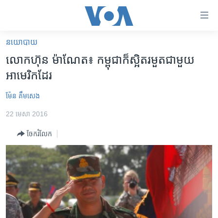
ភ្ជាប់​
ទៅ​
គេហទំព័រ​
នយោបាយ
កម្ពុជា
ទាក់ទង
លោក​ហ៊ុន ម៉ាណែត៖ កម្ពុជា​ក៏​ស្អិត​រមួត​ជាមួយ​
រំលង​
អន្តរជាតិ
អាមេរិក​ដែរ
និង​
អាមេរិក
ចូល​
ម៉ែន គឹមសេង
ទៅ​​
ចិន
ទំព័រ​
22 មេសា 2016
ហេឡូវីអូអេ
ព័ត៌មាន​​
ចែករំលែក
តែ​
កម្ពុជាច្នៃប្រតិដ្ឋ
ម្តង
ព្រឹត្តិការណ៍ព័ត៌មាន
រំលង​
និង​
ទូរទស្សន៍ / វីដេអូ​
ចូល​
វិទ្យុ / ផតខាសថ៍
ទៅ​
ទំព័រ​
កម្មវិធីទាំងអស់