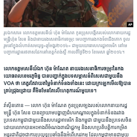
រចនា
សម្ព័ន្ធ​
Khmer English
រំលង​
និង​
បណ្តាញ​សង្គម
ចូល​
រូបឯកសារ៖ លោក​ឧត្តមសេនីយ៍ ហ៊ុន ម៉ាណែត ​​កូន​ប្រុស​បង្កើត​របស់​លោក​នាយក​រដ្ឋ​
ទៅ​
មន្ត្រី​ហ៊ុន សែន និង​ជា​នាយ​រង​សេនាធិការ​ចម្រុះ ​មេ​បញ្ជាការ​រង​កងទ័ព​ជើង​គោក​ ចូល​
កាន់​
រួម​នៅ​ក្នុង​​លំហាត់​សមយុទ្ធ​«ឆ្មាំ​អង្គរ​២០១៤‍» ជាមួយ​យោធា​សហរដ្ឋ​អាមេរិក នៅ​មេ
បញ្ជាការដ្ឋាន​រថពាស​ដែក​នៅ​ខេត្ត​កំពង់ស្ពឺ កាល​ពី​ថ្ងៃ​ទី​២១ ខែ​មេសា ឆ្នាំ​២០១៤។
ទំព័រ​
ភាសា
ស្វែង​
រក
លោក​ឧត្តមសេនីយ៍​ឯក ហ៊ុន ម៉ាណែត ​នាយរង​សេនាធិការ​ចម្រុះ​នៃ​កង​
យោធពល​ខេមរភូមិន្ទ បាន​បញ្ជាក់​ក្នុង​បទសម្ភាសន៍​ពិសេស​ជាមួយ​នឹង​
VOA ​ថា​ គេ​គួរ​តែ​វាយ​តម្លៃ​ទំនាក់​ទំនង​ទាំង​នេះ ដោយ​ក្រឡេក​មើល​ឱ្យ​បាន​
គ្រប់​ជ្រុង​ជ្រោយ គឺ​មិន​មែន​តែ​លើ​ហេតុការណ៍​មួយ​ទេ។
វ៉ាស៊ីនតោន —
លោក​ ហ៊ុន ម៉ាណែត​ កូន​ប្រុស​ច្បង​របស់​លោក​នាយក​រដ្ឋ​
មន្ត្រី​ ហ៊ុន សែន ​បាន​ព្យាយាម​បង្ហាញ​ជំហរ​កណ្តាល​ក្នុង​ទំនាក់​ទំនង​រវាង​
ប្រទេស​កម្ពុជា​ជាមួយ​នឹង​សហរដ្ឋ​អាមេរិក​ និង​កម្ពុជា ​ជាមួយ​នឹង​ប្រទេស​ចិន ​
ដោយលោក​បាន​អះអាង​ពី​ចំណង​ពាណិជ្ជកម្ម​ និង​សហប្រតិបត្តិ​ការ​កម្រិត​
អន្តរជាតិ​ដូចជា​ការប្រយុទ្ធ​ប្រឆាំង​នឹង​អំពើ​ភេរវកម្ម ដែល​កម្ពុជា​មាន​ជាមួយ​