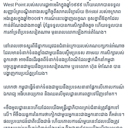
West Point ​របស់​សហរដ្ឋ​អាមេរិក​ក្នុងឆ្នាំ​១៩៩៩ ​ហើយ​លោក​បាន​ទទួល​
សញ្ញាប័ត្រ​បណ្ឌិត​ខាង​សេដ្ឋកិច្ច​ពី​សាកលវិទ្យាល័យ​ Bristol របស់​ចក្រភព​
អង់គ្លេស​ក្នុង​ឆ្នាំ​២០០៧។ ការណ៍​នេះ​បង្ហាញ​លក្ខណៈ​ខុស​គ្នា​ពី​ឪពុក​ដែល​
កាន់​តំណែង​ជាង​៣០ឆ្នាំ​ ប៉ុន្តែ​ទទួល​បាន​ការ​សិក្សា​តិចតួច ​ហើយ​ទទួលបាន​
ការ​គាំទ្រ​ពី​ប្រទេ​ស​វៀតណាម​ មុន​ពេល​លោក​ឡើង​កាន់​តំណែង។
នៅ​ពេល​ចោទ​សួរ​ពី​និន្នាការ​យុវជន​ជំនាន់​ក្រោយរបស់​គណបក្ស​កាន់​អំណាច​
ដែល​មាន​ទំនាក់​ទំនង​ខ្លាំង​ជាមួយ​នឹង​បស្ចឹម​ប្រទេស​ តាមរយៈ​ការ​សិក្សា​របស់​
ពួកគេ​ថា អាច​នឹង​ដើរ​ផុត​ពី​ទំនាក់​ទំនង​ប្រពៃណី​ដែល​ថ្នាក់​ដឹកនាំ​កម្ពុជា​
បច្ចុប្បន្ន​មាន​ជាមួយ​នឹង​ប្រទេស​វៀតណាម​ ឬទេ​លោក ​ហ៊ុន ម៉ាណែត​ បាន​
បង្ហាញ​ការ​ប្រយ័ត្ន​ប្រយែង។
លោក​ថា​ កម្ពុជា​ធ្វើ​ទំនាក់​ទំនង​ជាមួយ​នឹង​ប្រទេស​នានា​ផ្អែក​លើ​គោលការណ៍​
ឯករាជ្យ​ អធិបតេយ្យ​ភាព​ និង​ឈរ​លើ​មូលដ្ឋាន​គោរព​គ្នា​ទៅវិញ​ទៅមក។
«ចឹង​មូលដ្ឋាន​នេះ​ហើយ​ដែល​យើ​ង​មន្ត្រី​រដ្ឋាភិបាល​គ្រប់​ជំនាន់​ត្រូវផ្អែក​ទៅ​
លើ។ អីចឹង​យន្តការ​នៃ​ការ​ថា​កៀក​ជាមួយ​អ្នក​នេះ​ជាង​អ្នកនោះ​ជាង​ គឺ​អត់​ទេ។
ផល​ប្រយោជន៍​ជាតិ​យើង​ជាធំ​ ហើយគោលការណ៍​មួយ​នេះ​ដែល​យើង​ត្រូវ​