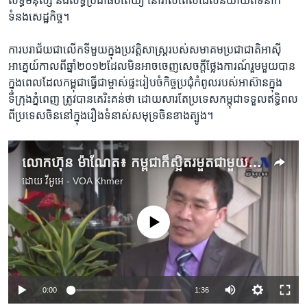
សិទ្ធិ​មនុស្ស​ និង​លទ្ធិប្រជាធិបតេយ្យ​ នៅ​រាល់​ពេល​ដែល​និយាយ​ពី​ទំនាក់​
ទំនង​សេដ្ឋកិច្ច។ ​
ការ​បរាជ័យ​ជា​លើក​ទីមួយ​ក្នុង​ប្រវត្តិសាស្រ្ត​របស់​សមាគម​ប្រជាជាតិ​អាស៊ី
អាគ្នេយ៍​កាលពី​ឆ្នាំ​២០១២​ដែល​មិន​អាច​ចេញ​សេចក្តី​ថ្លែងការណ៍​រួម​មួយ​បាន​
ក្នុង​ពេល​ដែល​កម្ពុជា​ធ្វើ​ជា​ម្ចាស់ផ្ទះ​រៀបចំ​កិច្ច​ប្រជុំ​កំពូល​របស់​អាស៊ាន​ក្នុង​
ទីក្រុង​ភ្នំពេញ​ ត្រូវ​បាន​គេ​រិះគន់​ថា ​ដោយ​សារ​តែ​ប្រទេស​កម្ពុជា​ទទួល​ឥទ្ធិពល​
ពី​ប្រទេស​ចិន​នៅក្នុង​រឿង​ទំនាស់​សមុទ្រ​ចិន​ខាង​ត្បូង។
លោក​ហ៊ុន ម៉ាណែត៖ កម្ពុជា​ក៏​ស្អិត​រមួត​ជាមួយ​អាមេរិក​ដែរ
ដោយ
វីអូអេ - VOA Khmer
No media source currently available
0:00
1:36