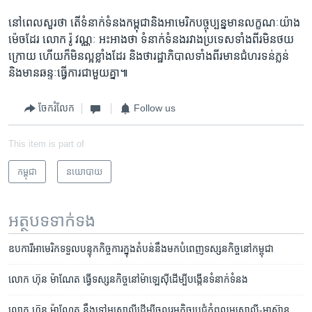
នៅ​ពេល​សួរ​ថា​ តើ​ទំនាក់​ទំនង​កម្ពុជា​និង​អាមេរិក​បច្ចុប្បន្ន​មាន​លក្ខណៈ​យ៉ាង​
ម៉េច​ដែរ​ ​លោក​ រ៉ូ វណ្ណៈ ​អះអាង​ថា​ ទំនាក់​ទំនង​រវាង​ប្រទេស​ទាំង​ពីរ​មិន​ថយ​
ក្រោយ​ ហើយ​ក៏​មិនល្អ​ខ្លាំង​ដែរ​ និង​ថា​រដ្ឋាភិបាល​ទាំង​ពីរ​មាន​ជំហរ​ទន់ភ្លន់​
និង​មាន​ឆន្ទៈ​ធ្វើ​ការ​ជា​មួយ​គ្នា៕​
ចែករំលែក
Follow us
This item is part of
កម្ពុជា
នយោបាយ
អត្ថបទ​ទាក់ទង
ឧបការី​អាមេរិក​ទទួល​បន្ទុក​កិច្ចការ​ក្នុង​តំបន់​នឹង​មក​បំពេញ​ទស្សនកិច្ច​នៅ​កម្ពុជា
លោក ហ៊ុន ម៉ាណែត ធ្វើ​ទស្សនកិច្ច​នៅ​ម៉ាឡេស៊ី​ដើម្បី​បង្កើន​ទំនាក់ទំនង
លោក ហ៊ុន ម៉ាណែត នឹង​ទៅ​អូស្ត្រាលី​ដើម្បី​ចូលរួម​កិច្ចប្រជុំ​កំពូល​អូស្ត្រាលី-អាស៊ាន