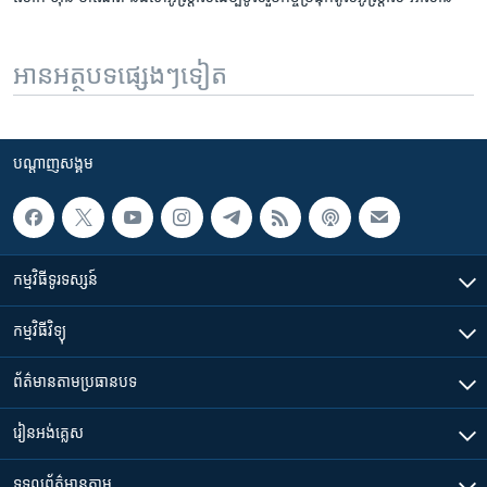
អានអត្ថបទផ្សេងៗទៀត
បណ្តាញ​សង្គម
កម្មវិធី​ទូរទស្សន៍
កម្មវិធី​វិទ្យុ
ព័ត៌មាន​តាមប្រធានបទ​
រៀន​​អង់គ្លេស
ទទួល​ព័ត៌មាន​តាម