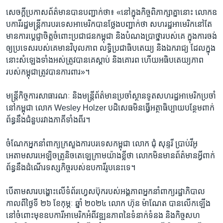
សេចក្តី​ប្រកាស​ព័ត៌មាន​បាន​បញ្ជាក់​ថា៖ ​«នៅ​ក្នុង​កិច្ច​ពិភាក្សា​គ្នា​នោះ ​លោក​ឧ​
បការី​រដ្ឋ​មន្រ្តី​ការ​បរទេស​អាមេរិក​បាន​ថ្លែង​បញ្ជាក់​ថា ​សហ​រដ្ឋ​អាមេរិក​នៅ​តែ​
មាន​ការ​ប្តេជ្ញា​ចិត្ត​ចំពោះ​ប្រជាជន​កម្ពុជា​ និង​បំណង​ប្រាថ្នា​របស់​គេ ​ក្នុង​ការ​ចង់​
ឲ្យ​ប្រទេស​របស់​គេ​មា​នវិបុល​ភាព​ លទ្ធិ​ប្រជា​ធិបតេយ្យ ​និង​ឯករាជ្យ ​ដែល​ក្នុង​
នោះ​សំឡេង​ទាំង​អស់​ត្រូវ​បាន​គេ​ស្តាប់ ​និង​គោរព ​ហើយ​អធិប​តេយ្យ​ភាព​
របស់​កម្ពុជា​ត្រូវ​បាន​ការពារ»។​
មន្ត្រី​កិច្ច​ការ​សាធារណៈ ​និង​មន្រ្តី​ព័ត៌មាន​ប្រចាំ​ស្ថានទូត​សហ​រដ្ឋ​អាមេរិក​ប្រចាំ​
នៅ​កម្ពុជា ​លោក Wesley Holzer ​បដិសេធ​មិន​ធ្វើ​អត្ថាធិប្បាយ​បន្ថែម​ពាក់
ព័ន្ធ​នឹង​ជំនួប​រវាង​ភាគី​ទាំង​ពីរ។​
ចំណែក​អ្នក​នាំពាក្យ​ក្រសួង​ការ​បរទេស​កម្ពុជា​ លោក​ ជុំ​ សុន្ទរី ​ប្រាប់​វីអូ
អេតាម​សារ​អេឡិចត្រូនិច​តេឡេក្រាម​យ៉ាង​ខ្លី​ថា ​លោក​មិន​មាន​ព័ត៌មាន​អ្វី​ពាក់​
ព័ន្ធ​នឹង​ដំណើរ​ទស្សកិច្ច​របស់​ឧបការី​រូប​នេះ​ទេ។​
បើ​តាម​សារ​បង្ហោះលើ​ទំព័រ​ហ្វេសប៊ុក​របស់​អង្គភាព​អ្នក​នាំ​ពាក្យ​រដ្ឋាភិបាល
កាល​ពី​ថ្ងៃទី ​២៦ ​ខែ​កុម្ភៈ​ ឆ្នាំ ​២០២៤​ លោក​ ហ៊ុន ម៉ាណែត​ បាន​លើក​ឡើង​
នៅ​ចំពោះ​មុខ​ឧបការី​អាមេរិក​អំពី​វឌ្ឍន​ភាព​នៃ​ទំនាក់​ទំនង ​និង​កិច្ច​សហ​