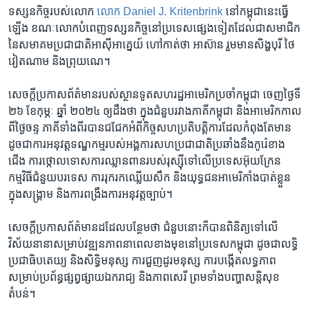
ទស្សន​កិច្ច​របស់​លោក​
លោក
Daniel J. Kritenbrink
នៅ​កម្ពុជា​នេះ​ធ្វើ​
ឡើង​ ខណៈ​លោក​បំពេញ​ទស្សន​កិច្ច​នៅ​ប្រទេស​ផ្សេង​ទៀត​ដែល​ជា​សមាជិក​
នៃ​សមាគម​ប្រជាជាតិ​អាស៊ី​អាគេ្នយ៍ ហៅ​កាត់​ថា​ អាស៊ាន​ រួម​មាន​សិង្ហបុរី ​ថៃ ​
វៀតណាម​ និង​ព្រុយណេ។​
សេចក្តី​ប្រកាស​ព័ត៌មាន​របស់​ស្ថានទូត​សហ​រដ្ឋ​អាមេរិក​ប្រចាំកម្ពុជា​ ចេញ​ថ្ងៃ​ទី​
២៦ ​ខែ​កុម្ភៈ​ ឆ្នាំ ​២០២៤ ​ឲ្យ​ដឹង​ថា​ ក្នុង​ជំនួប​រវាង​ភាគី​កម្ពុជា ​និង​អាមេរិក​កាល​
ពី​ថ្ងៃ​ចន្ទ​ ​ភាគី​ទាំងពីរ​បាន​ជជែកអំពី​កិច្ច​សហ​ប្រតិបត្តិ​ការ​ដែលកំពុង​តែ​មាន ​
ដូចជាការ​អនុវត្ត​ទណ្ឌកម្ម​របស់​អង្គ​ការ​សហ​ប្រជា​ជាតិ​ប្រឆាំង​នឹង​កូរ៉េ​ខាង​
ជើង​ ការ​ថ្កោល​ទោស​ការ​ឈ្លានពាន​របស់​រុស្ស៊ី​ទៅ​លើ​ប្រទេស​អ៊ុយក្រែន ​
កម្មវិធី​ជំនួយ​បរទេស​ ការ​រុក​រក​ឈ្លើយ​សឹក​ និង​យុទ្ធជន​អាមេរិកាំង​បាត់​ខ្លួន​
ក្នុង​សង្គ្រាម​ និង​ការ​ពង្រឹង​ការ​អនុវត្ត​ច្បាប់។​
សេចក្តី​ប្រកាស​ព័ត៌មាន​ដដែល​បន្ថែម​ថា ​ជំនួប​នោះ​ក៏​បាន​ពិនិត្យ​ទៅ​លើ​
វិស័យ​នានា​សម្រាប់​វឌ្ឍន​ភាព​នា​ពេល​ខាង​មុខ​នៅ​ប្រទេស​កម្ពុជា ​ដូចជា​លទ្ធិ​
ប្រជា​ធិបតេយ្យ​ និង​សិទ្ធិ​មនុស្ស ​ការជួញ​ដូរ​មនុស្ស ​ការ​បង្កើត​លទ្ធភាព​
សម្រាប់​ប្រព័ន្ធ​ផ្សព្វ​ផ្សាយ​ឯករាជ្យ ​និងភាព​សេរី ​ព្រម​ទាំង​បញ្ហា​សន្តិសុខ​
តំបន់។​