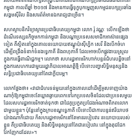
រំលាយ​អតីត​គណបក្ស​សង្គ្រោះ​ជាតិ​ដែល​ជា​គណបក្ស​ប្រឆាំង​ដ៏​ធំ​ជាង​គេ​នៅ​
កម្ពុជា​ កាល​ពី​ឆ្នាំ​ ២០១៧ ​និង​មាន​ការ​ធ្វើ​ទុក្ខ​បុកម្នេញសកម្ម​ជន​បក្ស​ប្រឆាំង ​
សង្គម​ស៊ីវិល​ និង​សារ​ព័ត៌មាន​ឯករាជ្យ​ជា​ច្រើន។​
សហ​ស្ថាបនិក​វិទ្យាស្ថាន​ប្រជា​ធិបតេយ្យ​កម្ពុជា​ លោក​ រ៉ូ វណ្ណៈ​ លើក​ឡើង​ថា ​
ដំណើរ​ទស្សន​កិច្ច​មក​កាន់​កម្ពុជា​ និង​បណ្តា​ប្រទេស​សមាជិក​អាស៊ាន​ផ្សេង​
ទៀត​ គឺ​ស្ថិត​នៅ​ក្នុង​គោល​នយោបាយ​ឥណ្ឌូ​ប៉ាស៊ីហ្វិក ​សេរី​ និង​បើក​ចំហ​
ដើម្បី​ពង្រឹង​ទំនាក់​ទំនង​ទ្វេភាគី​ និង​ពហុភាគី​ ដែល​អាច​បើក​ផ្លូវ​ងាយ​ស្រួល
ក្នុង​ការ​ធ្វើ​ពាណិជ្ជ​កម្ម។​ លោក​ថា ​សហ​រដ្ឋ​អាមេរិក​ហាក់​បន្ទន់​ជំហរបន្តិច​នៅ​
ក្នុង​ការ​សហការ​ជាមួយ​រដ្ឋាភិបាល​អាណត្តិ​ថ្មី​ ​បើ​ទោះ​បញ្ហា​សិទ្ធិ​មនុស្ស​និង​
លទ្ធិ​ប្រជា​ធិបតេយ្យ​នៅ​តែ​ជាក្តី​បារម្ភ។​
លោក​ថ្លែង​ថា៖​ «វា​ជា​ជំហរ​ទន់​មួយ​នៅ​ក្នុង​គោល​ដៅ​ដើម្បី​អូសទាញ​យ៉ាង​
ណា​កុំ​ឱ្យ​កម្ពុជា​ចេះ​តែ​ឃ្លាត​ឆ្ងាយ​ពេក​ទៅ​រក​ប្រទេស​ចិន​ដែល​ជាប្រ​ទេស​មួយ ​
ដែល​សហ​រដ្ឋ​អាមេរិក​ចាត់​ទុក​ថា ជា​ដៃ​គូ​ប្រកួត​ប្រជែង​អំណាច​ពិភពលោក​
ជាមួយខ្លួន។ ប៉ុន្តែ​នៅ​ក្នុង​ក្រប​ខណ្ឌ​ទ្វេភាគី ​បើទោះ​បី​ជា​ការ​បន្ទន់​ឥរិយាបថ​
យ៉ាង​ណា​ក៏​ដោយ ​ក៏​សហ​រដ្ឋ​អាមេរិក​នៅ​តែ​មាន​របៀប​វារៈ​នយោបាយ​របស់​
ខ្លួន​ គឺ​ប្រជា​ធិបតេយ្យ ​និង​សិទ្ធិ​មនុស្ស​នៅ​តែ​ជា​របៀប​វារៈ​នៅ​ក្នុង​តុ​ជជែក​
វែកញែក​ដដែល»។​