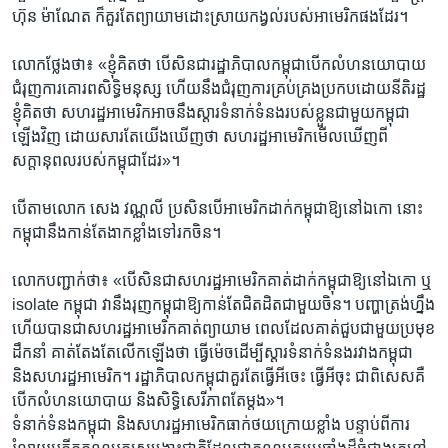
ហ៊ុន ម៉ាណែត​ ក៏​គួរ​តែ​ព្យាយាម​ដោះ​ស្រាយ​កង្វល់​របស់​អាមេរិក​ផង​ដែរ។​
លោក​ថ្លែង​ថា៖​ «ខ្ញុំ​គិត​ថា​ បើសិន​ជា​រដ្ឋាភិបាល​កម្ពុជា​បើក​លំហ​នយោបាយ​
ជំរុញ​ការ​គោរព​សិទ្ធិ​មនុស្ស​ ហើយ​នឹង​ជំរុញ​ការ​គ្រប់គ្រង​ប្រកប​ដោយ​នីតិ​រដ្ឋ​
ខ្ញុំ​គិត​ថា សហរដ្ឋ​អាមេរិក​អាច​នឹង​ស្តារ​ទំនាក់​ទំនង​របស់​ខ្លួន​ជាមួយ​កម្ពុជា​
ឡើង​វិញ​ ដោយសារ​តែ​យើង​ឃើញ​ថា ​សហ​រដ្ឋ​អាមេរិក​មើល​ឃើញ​ពី​
សក្តានុពល​របស់​កម្ពុជា​ដែរ»។​
បើ​តាមលោក​ សេង​ វណ្ណលី​ ប្រសិន​បើ​អាមេរិក​ដាក់​កម្ពុជា​ឱ្យ​នៅ​ឯកោ​ នោះ​
កម្ពុជា​នឹង​កាន់តែ​ងាក​ខ្លាំង​ទៅ​រក​ចិន។​
លោក​បញ្ជាក់​ថា៖ ​«បើ​សិន​ជា​សហ​រដ្ឋ​អាមេរិក​គាត់​ដាក់​កម្ពុជា​ឱ្យ​នៅ​ឯកោ​ ឬ​
isolate កម្ពុជា​ វា​នឹង​រុញ​កម្ពុជា​ឱ្យ​កាន់​តែ​ជិត​ដិត​ជា​មួយ​ចិន។ ​បញ្ហា​ត្រង់​ហ្នឹង​
ហើយ​បាន​ជា​សហ​រដ្ឋ​អាមេរិក​គាត់ព្យាយាម​ ពេល​ដែល​គាត់​ជួប​ជាមួយ​ប្រមុខ​
ដឹកនាំ ​គាត់​តែង​តែ​លើក​ឡើង​ថា​ ធ្វើ​ម៉េច​ដើម្បី​ស្តារ​ទំនាក់​ទំនង​រវាង​កម្ពុជា ​
និង​សហ​រដ្ឋ​អាមេរិក។ ​រដ្ឋាភិបាល​កម្ពុជា​គួរតែ​ធ្វើអី​ចេះ​ ធ្វើ​អីចុះ​ ជាពិសេស​គឺ​
បើក​លំហ​នយោបាយ​ និង​សិទ្ធិ​សេរីភាព​តែ​ម្តង»។​
ទំនាក់​ទំនង​កម្ពុជា ​និង​សហ​រដ្ឋ​អាមេរិក​ធាក់​ថយ​ក្រោយ​ខ្លាំង​ បន្ទាប់​ពី​ការ​