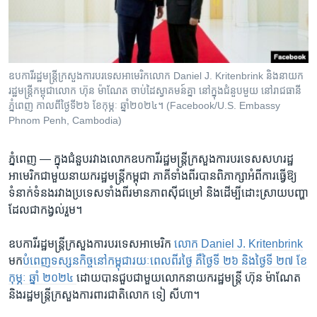
រចនា
សម្ព័ន្ធ​
Khmer English
រំលង​
និង​
បណ្តាញ​សង្គម
ចូល​
ឧបការីរដ្ឋមន្រ្តីក្រសួងការបរទេសអាមេរិកលោក Daniel J. Kritenbrink និងនាយក
ទៅ​
រដ្ឋមន្ត្រីកម្ពុជាលោក ហ៊ុន ម៉ាណែត ចាប់ដៃស្វាគមន៍គ្នា នៅក្នុងជំនួបមួយ នៅរាជធានី
កាន់​
ភ្នំពេញ កាលពីថ្ងៃទី២៦ ខែកុម្ភៈ ឆ្នាំ២០២៤។ (Facebook/U.S. Embassy
Phnom Penh, Cambodia)
ទំព័រ​
ភាសា
ស្វែង​
រក
ភ្នំពេញ —
ក្នុង​ជំនួប​រវាងលោក​ឧបការី​រដ្ឋមន្រ្តី​ក្រសួង​ការ​បរទេស​សហ​រដ្ឋ​
អាមេរិក​ជា​មួយ​នាយក​រដ្ឋ​មន្ត្រី​កម្ពុជា​ ភាគី​ទាំង​ពីរ​បាន​ពិភាក្សា​អំពី​ការ​ធ្វើ​ឱ្យ​
ទំនាក់​ទំនង​រវាង​ប្រទេស​ទាំង​ពីរ​មាន​ភាព​ស៊ី​ជម្រៅ ​និង​ដើម្បី​ដោះ​ស្រាយ​បញ្ហា​
ដែល​ជា​កង្វល់​រួម។​
ឧបការី​រដ្ឋមន្រ្តី​ក្រសួង​ការ​បរទេស​អាមេរិក ​
លោក
Daniel J. Kritenbrink
មក​
បំពេញ​
ទស្សន​កិច្ច​នៅ​កម្ពុជា​រយៈពេល​ពីរថ្ងៃ​ គឺថ្ងៃទី​ ២៦ ​និង​ថ្ងៃទី​ ២៧ ​ខែ
កុម្ភៈ​ ឆ្នាំ ​២០២៤​
ដោយ​បាន​ជួប​ជាមួយ​លោក​នាយក​រដ្ឋម​ន្រ្តី ​ហ៊ុន ម៉ាណែត​
និង​រដ្ឋមន្រ្តី​ក្រសួង​ការពារ​ជាតិ​លោក ​ទៀ សីហា។