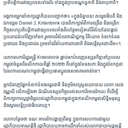
ប្រតិបត្តិ​ការ​រវាង​ប្រទេស​ទាំ​ងពីរ ​ទាំង​ក្នុង​ក្រប​ខណ្ឌ​ទ្វេភាគី​ និង​ពហុភាគី។​
អង្គភាព​អ្នក​នាំពាក្យ​រដ្ឋាភិបាល​បញ្ជាក់​ថា៖ ​«ក្នុង​ជំនួបនេះ ​សម្តេច​ធិបតី​ និង​
ឯកឧត្តម ​Daniel J. Kritenbrink ​បាន​ពិភាក្សា​អំពី​ការ​ពង្រឹង​ និង​ពង្រីក​
កិច្ច​សហ​ប្រតិបត្តិ​ការ​រវាង​ប្រទេស​ទាំង​ពីរបន្ថែម​ទៀត​លើ​វិស័យ​ដែល​ផ្តល់​
ប្រយោជន៍​ទៅ​វិញ​ទៅ​មក ​រួមមាន​វិស័យ​ពាណិជ្ជ​កម្ម ​វិនិយោគ​ ទំនាក់​ទំនង​
ប្រជាជន​ និង​ប្រជាជន ​ព្រម​ទាំង​វិស័យ​ការ​ពារជាតិ ​និង​សន្តិសុខ​ជា​ដើម»។
លោក​ឧបការី​រដ្ឋមន្រ្តី ​Kritenbrink​ ធ្លាប់​មក​បំពេញ​ទស្សន​កិច្ច​នៅ​ប្រទេស​
កម្ពុជា​ចំនួន​ពីរ​លើក​កាល​ពី​ឆ្នាំ ​២០២២ ​គឺ​នៅ​ក្នុង​ខែ​ឧសភា​ និង​ក្នុង​ខែ​កក្កដា​
ដែល​កាល​ណោះ​កម្ពុជា​ធ្វើ​ជា​ប្រធាន​ប្តូរវេន​សមាគម​អាស៊ាន។ ​
អ្នក​ជំនាញ​ផ្នែក​ទំនាក់​ទំនង​អន្តរ​ជាតិ​ និង​ភូមិ​សាស្ត្រ​នយោបាយ​ លោក ​សេង
វណ្ណលី ​លើក​ឡើង​ថា ​ដំណើរ​ទស្សន​កិច្ច​របស់​ឧបការី​អាមេរិក​នេះ ​គឺ​ដើម្បី​
ពិភាក្សា​ការ​ប្តេជ្ញា​ចិត្ត​របស់​រដ្ឋាភិបាល​កម្ពុជាក្នុង​ការ​លើក​កម្ពស់​សិទ្ធិ​មនុស្ស​
និង​ស្តារ​លទ្ធិ​ប្រជា​ធិបតេយ្យ។​
លោក​បន្ថែម​ថា ​ខណៈអាមេរិក​បង្ហាញ​ពី​ឆន្ទៈក្នុង​ការ​សហការ​ជាមួយ​
រដ្ឋាភិបាល​អាណត្តិ​ថ្មី ​រដ្ឋាភិបាល​ក្រោម​ការ​ដឹកនាំ​របស់​លោកនាយក​រដ្ឋមន្ត្រី ​