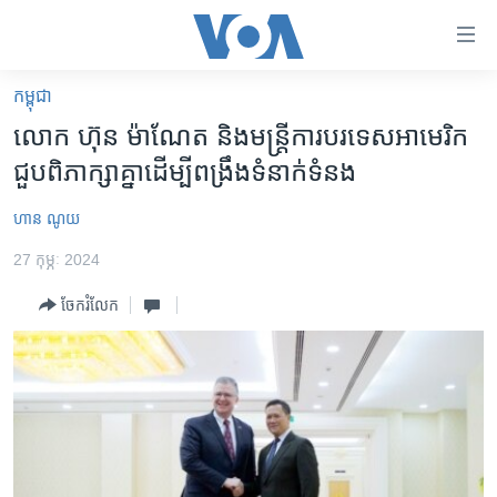
ភ្ជាប់​
ទៅ​
គេហទំព័រ​
កម្ពុជា
កម្ពុជា
ទាក់ទង
លោក ហ៊ុន ម៉ាណែត និងមន្ត្រី​ការបរទេស​អាមេរិក​
រំលង​
អន្តរជាតិ
ជួបពិភាក្សា​គ្នា​ដើម្បី​ពង្រឹង​ទំនាក់​ទំនង
និង​
អាមេរិក
ចូល​
ហាន ណូយ
ទៅ​​
ចិន
ទំព័រ​
27 កុម្ភៈ 2024
ហេឡូវីអូអេ
ព័ត៌មាន​​
ចែករំលែក
តែ​
កម្ពុជាច្នៃប្រតិដ្ឋ
ម្តង
ព្រឹត្តិការណ៍ព័ត៌មាន
រំលង​
និង​
ទូរទស្សន៍ / វីដេអូ​
ចូល​
វិទ្យុ / ផតខាសថ៍
ទៅ​
ទំព័រ​
កម្មវិធីទាំងអស់