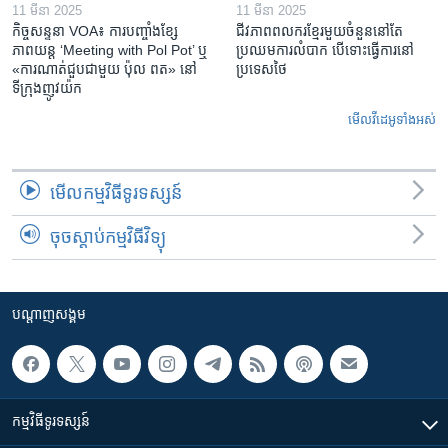
11 មីនា 2025
11 មីនា 2025
កិច្ចសន្ទនា VOA៖ ការ​បញ្ចាំង​ខ្សែ
ជីវភាពពលករខ្មែរមួយចំនួននៅតែ
ភាពយន្ត ‘Meeting with Pol Pot’ ឬ
ប្រឈមការលំបាក បើទោះធ្វើការនៅ
«ការណាត់ជួប​ជាមួយ​ ប៉ុល ពត» នៅ
ប្រទេសថៃ
ទីក្រុងញូវយ៉ក​
មើល​វីដេអូ​ទាំង​អស់
មើល​កម្មវិធី​ទូរទស្សន៍
ចុចស្តាប់កម្មវិធីវិទ្យុ
បណ្តាញ​សង្គម
កម្មវិធី​ទូរទស្សន៍