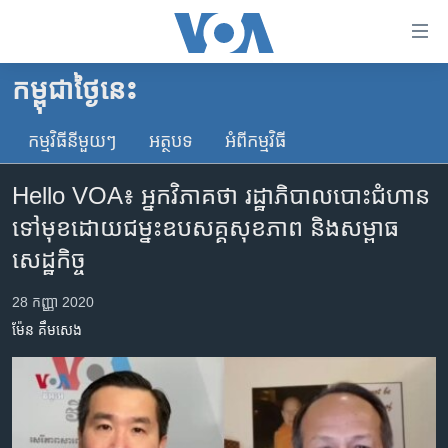
ភ្ជាប់​
ទៅ​
គេហទំព័រ​
កម្ពុជាថ្ងៃនេះ
កម្ពុជា
ទាក់ទង
រំលង​
កម្មវិធី​នីមួយៗ
អត្ថបទ​
អំពី​កម្មវិធី​
អន្តរជាតិ
និង​
អាមេរិក
ចូល​
Hello VOA៖ ​អ្នកវិភាគថា ​រដ្ឋាភិបាល​បោះជំហាន​
ទៅ​​
ចិន
ទៅមុខ​ដោយ​ជម្នះ​ឧបសគ្គ​សុខភាព ​និង​សម្ពាធ​
ទំព័រ​
ហេឡូវីអូអេ
សេដ្ឋកិច្ច
ព័ត៌មាន​​
តែ​
កម្ពុជាច្នៃប្រតិដ្ឋ
28 កញ្ញា 2020
ម្តង
ព្រឹត្តិការណ៍ព័ត៌មាន
រំលង​
ម៉ែន គឹមសេង
និង​
ទូរទស្សន៍ / វីដេអូ​
ចូល​
វិទ្យុ / ផតខាសថ៍
ទៅ​
ទំព័រ​
កម្មវិធីទាំងអស់