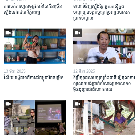
ការលក់​កាហ្វេ​តាម​ផ្លូវ​កាន់តែ​កើន​ច្រើន​
ខណៈទំនិញឡើងថ្លៃ អ្នករកស៊ីក្នុង​
ឡើង​នៅ​រាជធានី​ភ្នំពេញ
បណ្តាញ​សេដ្ឋកិច្ចក្រៅ​ប្រព័ន្ធពិបាក​រក​
ប្រាក់​ចំណូល
13 មីនា 2025
12 មីនា 2025
វិស័យ​បង្កើត​មាតិកា​នៅ​កម្ពុជា​រីក​ចម្រើន
ទីប្រឹក្សា​គណបក្ស​កម្លាំង​ជាតិ​ស្នើ​តុលាការ​
ឲ្យ​លោក​បង់ប្រាក់​សំណង​ប្រមាណ​១០​
ម៉ឺន​ដុល្លារ​ជា​ដំណាក់កាល