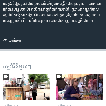
មុន​ក្នុង​ទីផ្សារ​មួយ​ដែល​ប្រទេស​ចិន​កំពុងតែ​ពង្រីក​ជា​បន្តបន្ទាប់។ លោក​សោ
ភក្តិ៍​បាន​បន្ថែម​ថា​បើ​ទោះ​បីជា​នៅ​ថ្នាក់​ជាតិ​ការ​ចាប់​ដៃគូ​រវាង​រាជរដ្ឋាភិបាល​
កម្ពុជា​និង​អង្គការ​សង្គម​ស៊ីវិល​មាន​ភាព​រកាំរកូស​​ប៉ុន្តែ​​នៅ​ថ្នាក់​មូលដ្ឋាន​មាន​
ភាព​ល្អ​ប្រសើរ​​បើទោះបីជា​​តម្លាភាព​នៅតែ​ជា​ការ​ព្រួយ​បារម្ភ​ក៏ដោយ៕​
ចែករំលែក
កម្មវិធី​នីមួយៗ
14 មីនា 2025
13 មីនា 2025