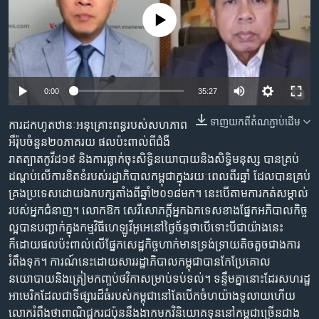
រចនា
សម្ព័ន្ធ​
No media source currently available
Khmer English
រំលង​
និង​
បណ្តាញ​សង្គម
ចូល​
ទៅ​
0:00
35:27
កាន់​
ទំព័រ​
ទាញ​យក​ពី​តំណភ្ជាប់​ដើម
ការ​ដក​ហូត​ឋានៈ​អនុគ្រោះពន្ធ​របស់​សហភាព​
ភាសា
ស្វែង​
អឺរ៉ុប​ចំនួន​២០ភាគរយ​ ផលប៉ះពាល់ពី​ជំងឺ​
រក
រាតត្បាត​កូវីដ១៩​ និង​ការ​ធ្លាក់ចុះ​សិទ្ធិ​នយោបាយ​និង​សិទ្ធិមនុស្ស​ បាន​គ្រប់​
ដណ្តប់​លើ​ការ​ខិតខំ​របស់​រដ្ឋាភិបាល​កម្ពុជា​ក្នុង​រយៈពេល​ពីរ​ឆ្នាំ​ ដែល​បាន​គ្រប់
គ្រង​ប្រទេស​ដោយ​ឯកបក្ស​តាំងពី​ឆ្នាំ២០១៨​មក។​ នេះ​បើ​តាម​ការ​កត់សម្គាល់​
របស់​អ្នកជំនាញ។ លោកឱក សេរីសោភក្តិ៍​​អ្នកឯកទេស​ខាង​ផ្នែក​អភិបាលកិច្ច​
ល្អ​បាន​បញ្ជាក់​ក្នុង​កម្មវិធី​ហេឡូ​វីអូអេ​នៅ​ថ្ងៃច័ន្ទ​ថា​បើទោះបី​ជាយ៉ាងនេះ​
ក៏ដោយ​ផលប៉ះពាល់​លើ​ផ្នែកសេដ្ឋកិច្ច​ហាក់​មាន​ទ្រង់ទ្រាយ​តិចតួច​ជាង​ការ​
រំពឹង​ទុក។​ ការណ៍​នេះ​​ដោយសារ​រដ្ឋាភិបាល​កម្ពុជា​បាន​កែប្រែ​គោល
នយោបាយ​និង​ត្រៀម​កញ្ចប់​ថវិកា​សម្រាប់​ទប់ទល់។ ទន្ទឹមគ្នា​នោះ​ដែរ​សហរដ្ឋ​
អាមេរិក​ដែល​ជាទីផ្សារ​ដ៏ធំ​របស់​កម្ពុជា​នៅ​តែ​បើក​ចំហ​យ៉ាង​ទូលាយ​ហើយ​
លោក​រំពឹង​ថា​ពាណិជ្ជករ​ជប៉ុន​នឹង​ងាក​មក​វិនិយោគទុន​នៅ​កម្ពុជា​ច្រើន​ជាង​