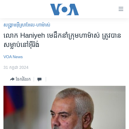
ភ្ជាប់​
ទៅ​
គេហទំព័រ​
សង្គ្រាម​អ៊ីស្រាអែល-ហាម៉ាស់
កម្ពុជា
ទាក់ទង
លោក Haniyeh មេដឹកនាំ​ក្រុម​ហាម៉ាស់ ត្រូវបាន​
រំលង​
អន្តរជាតិ
សម្លាប់​នៅ​អ៊ីរ៉ង់
និង​
អាមេរិក
ចូល​
VOA News
ទៅ​​
ចិន
ទំព័រ​
31 កក្កដា 2024
ហេឡូវីអូអេ
ព័ត៌មាន​​
ចែករំលែក
តែ​
កម្ពុជាច្នៃប្រតិដ្ឋ
ម្តង
ព្រឹត្តិការណ៍ព័ត៌មាន
រំលង​
និង​
ទូរទស្សន៍ / វីដេអូ​
ចូល​
វិទ្យុ / ផតខាសថ៍
ទៅ​
ទំព័រ​
កម្មវិធីទាំងអស់