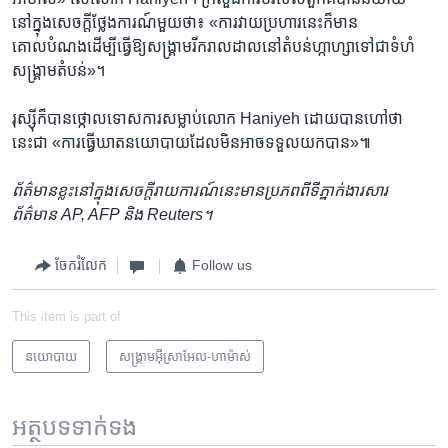
នៅ​ក្នុង​សេចក្តី​ថ្លែងការណ៍​មួយ​ថា៖ «ការ​វាយប្រហារ​នេះ​ក៏​មាន​
គោលបំណង​ដើម្បី​ធ្វើ​ឱ្យ​សង្រ្គាម​រីករាលដាល​នៅ​តំបន់​ហ្កាហ្សា​ទៅ​ជា​ទំហំ​
សង្គ្រាមតំបន់‍»។
រុស្ស៊ី​ក៏បាន​ថ្កោលទោស​ការ​សម្លាប់​លោក Haniyeh ដោយ​បាន​ហៅថា​
នេះ​ជា «ការធ្វើ​ឃាត​នយោបាយ​ដែល​មិន​អាច​ទទួល​យក​បាន»៕
ព័ត៌មាន​ខ្លះ​នៅ​ក្នុង​សេចក្តី​រាយការណ៍​នេះ​មាន​ប្រភព​ពី​ទី​ភ្នាក់ងារ​សារ
ព័ត៌មាន
AP, AFP​ និង Reuters។
ចែករំលែក
Follow us
This item is part of
នយោបាយ
សង្គ្រាម​អ៊ីស្រាអែល-ហាម៉ាស់
អត្ថបទ​ទាក់ទង