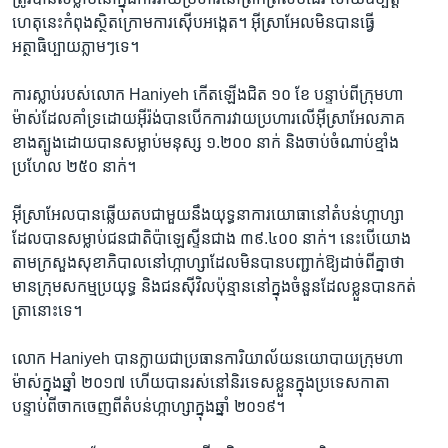
ហេតុ​នេះ​កំពុង​ស្ថិត​ក្រោមការ​ស៊ើប​អង្កេត។ អ៊ីស្រាអែល​មិន​បាន​ធ្វើ​
អត្ថាធិប្បាយ​ភ្លាមៗ​ទេ។
ការ​ស្លាប់​របស់​លោក ​Haniyeh​ កើត​ឡើង​ជិត ១០​ ខែ ​បន្ទាប់​ពី​ក្រុម​ហា
ម៉ាស់​ដែល​គាំទ្រ​ដោយ​អ៊ីរ៉ង់​បាន​បើក​ការ​វាយប្រហារ​លើ​អ៊ីស្រាអែល​ភាគ​
ខាងត្បូង​ដោយ​បាន​សម្លាប់​មនុស្ស ១.២០០ នាក់ និង​ចាប់​ចំណាប់​ខ្មាំង​
ប្រហែល​ ២៥០​ នាក់។
អ៊ីស្រាអែល​បាន​ឆ្លើយតប​ជាមួយ​នឹង​យុទ្ធនាការ​យោធា​នៅ​តំបន់​ហ្កាហ្សា
ដែល​បាន​សម្លាប់​ជនជាតិ​ប៉ាឡេស្ទីន​ជាង ​៣៩.៤០០ នាក់។ ​នេះ​បើ​យោង​
តាម​ក្រសួង​សុខាភិបាល​នៅ​ហ្កាហ្សា​ដែល​មិន​បាន​បញ្ជាក់​ឱ្យ​ដាច់​ពី​គ្នា​ថា​
មាន​ក្រុម​សកម្ម​ប្រយុទ្ធ ​និង​ជនស៊ីវិល​ប៉ុន្មាន​នៅ​ក្នុង​ចំនួន​ដែល​ខ្លួន​បាន​កត់
ត្រា​នោះ​ទេ។
លោក​ Haniyeh ​បាន​ក្លាយ​ជា​ប្រធាន​ការិយាល័យ​នយោបាយក្រុម​ហា
ម៉ាស់​ក្នុង​ឆ្នាំ​ ២០១៧ ហើយ​បាន​រស់នៅ​និរទេស​ខ្លួន​ក្នុង​ប្រទេស​កាតា ​
បន្ទាប់​ពី​ចាក​ចេញ​ពី​តំបន់​ហ្កាហ្សា​ក្នុង​ឆ្នាំ​ ២០១៩។