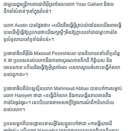
ជាមួយ​រដ្ឋមន្ត្រី​ការពារជាតិ​អ៊ីស្រាអែល​លោក Yoav Gallant និង​មេ
ដឹកនាំ​សំខាន់ៗ​នៅ​ក្នុង​តំបន់។
លោក Austin បាន​ថ្លែង​ថា៖ «យើង​នឹង​ធ្វើអ្វី​គ្រប់យ៉ាង​ដែល​យើង​អាច​ធ្វើ​
បាន​ដើម្បី​ធ្វើ​ឱ្យ​ប្រាកដ​ថា​យើង​រក្សា​អ្វីៗ​មិន​ឱ្យ​ក្លាយ​ទៅជា​ជម្លោះ​កាន់តែ​
ទូលំទូលាយ​នៅ​ទូទាំង​តំបន់‍»។
ប្រធានាធិបតី​អ៊ីរ៉ង់ Masoud Pezeshkian បាន​និយាយ​នៅ​លើ​ប្រព័ន្ធ​
X ថា ប្រទេស​របស់​លោក​នឹង​ការពារ​បូរណភាព​ទឹកដី​ កិត្តិយស ​និង​
មោទនភាព​ ហើយ​និង​ធ្វើ​ឱ្យ​អ៊ីស្រាអែល «សោកស្តាយ​ចំពោះ​ទង្វើ​កំសាក​
របស់​ពួកគេ‍»។
ប្រធានាធិបតី​ប៉ាឡេស្ទីន​លោក Mahmoud Abbas បាន​ហៅ​ការ​សម្លាប់​
លោក Haniyeh ថា​ជា «ទង្វើ​ដ៏​កំសាក​ និង​ការ​បង្កើន​ភាព​តានតឹង​
កាន់តែ​ធ្ងន់ធ្ងរ‍»។ នេះ​បើ​យោង​តាម​សេចក្តី​ថ្លែងការណ៍​ពី​ការិយាល័យ​
របស់​លោក។
ប្រទេស​តួកគី​បាន​ថ្កោលទោស​អ្វី​ដែល​ខ្លួន​ហៅ​ថា​ជា​ «ការ​ធ្វើ​ឃាត​ដ៏​
អាម៉ាស់‍» លើ​លោក Haniyeh។ ក្រសួង​ការបរទេស​តួកគី​បាន​និយាយ​