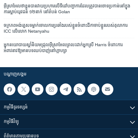
អ៊ីស្រាអែល​ថា​ខ្លួន​បាន​វាយប្រហារ​លើ​ទីដៅ​បញ្ជាការ​ដែល​ត្រូវ​បាន​ចោទប្រកាន់​នៅ​ក្នុង​
ការស្លាប់​យុវជន ១២នាក់ ​នៅ​តំបន់ Golan
ចក្រភព​អង់គ្លេស​ទម្លាក់​ចោល​ការ​ប្រឆាំង​របស់​ខ្លួន​ចំពោះ​ដីកា​ចាប់ខ្លួន​របស់​តុលាការ
ICC លើ​លោក Netanyahu
អ្នក​នយោបាយ​ស្ដាំ​និយម​ជ្រុល​អ៊ីស្រាអែល​ព្រលះ​ដាក់​អ្នកស្រី Harris ចំពោះ​ការ​
អំពាវនាវ​ឱ្យ​មាន​បទ​ឈប់បាញ់​នៅ​ហ្កាហ្សា
បណ្តាញ​សង្គម
កម្មវិធី​ទូរទស្សន៍
កម្មវិធី​វិទ្យុ
ព័ត៌មាន​តាមប្រធានបទ​