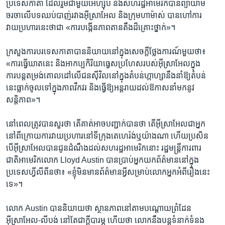
ប្រទេស​កាតា​ ដែល​រួម​ជាមួយ​អេហ្ស៊ីប និង​សហរដ្ឋ​អាមេរិក​បាន​ព្យាយាម​
ចរចា​លើ​បទ​ឈប់​បាញ់​រវាង​អ៊ីស្រាអែល ​និង​ក្រុម​ហាម៉ាស់​ បាន​ហៅ​ការ​
វាយ​ប្រហារ​នេះ​ថា​ជា «ការ​បង្កើន​ភាព​តានតឹង​ដ៏​គ្រោះ​ថ្នាក់»។
ក្រសួង​ការបរទេស​កាតា​បាន​និយាយ​នៅ​ក្នុង​សេចក្តី​ថ្លែងការណ៍​មួយ​ថា៖​
«ការ​ធ្វើ​ឃាត​នេះ និង​អាកប្បកិរិយាធ្វេសប្រហែស​របស់​អ៊ីស្រាអែលក្នុង​
ការ​បន្ត​តម្រង់​គោលដៅ​លើ​ជនស៊ីវិល​នៅ​ក្នុង​តំបន់​ហ្កាហ្សា​នឹង​នាំ​ឱ្យ​តំបន់​
នេះ​ធ្លាក់​ចូល​ទៅ​ក្នុង​ភាព​វឹកវរ​ និង​ធ្វើ​ឱ្យ​អន្តរាយ​ដល់​ឱកាស​នាំមក​នូវ​
សន្តិភាព‍»។
នៅ​ពេល​ត្រូវ​បាន​សួរ​ថា ​តើ​គាត់​អាច​បញ្ជាក់​បាន​ថា​ តើ​អ៊ីស្រាអែល​ជា​អ្នក​
នៅ​ពី​ក្រោយ​ការ​វាយ​ប្រហារ​នៅ​ទីក្រុង​តេហេរ៉ង់​ឬ​យ៉ាងណា ​ហើយ​ប្រសិន​
បើ​អ៊ីស្រាអែលបាន​ជូន​ដំណឹង​ដល់​សហរដ្ឋ​អាមេរិក​នោះ​ រដ្ឋមន្ត្រី​ការពារ
ជាតិ​អាមេរិក​លោក Lloyd Austin បាន​ប្រាប់​អ្នក​យក​ព័ត៌មាន​នៅ​ក្នុង​
ប្រទេស​ហ្វីលីពីន​ថា៖ «ខ្ញុំ​មិន​មាន​ព័ត៌មាន​អ្វី​សម្រាប់​លោក​អ្នក​អំពី​រឿង​នេះ​
ទេ‍»។
លោក Austin ​បាន​និយាយ​ថា​ ស្ថានភាព​នៅ​តាម​បណ្តោយ​ព្រំដែន​
អ៊ីស្រាអែល-លីបង់ នៅ​តែ​ជា​ក្តី​បារម្ភ ​ហើយ​ថា ​លោក​នឹង​បន្ត​ទំនាក់ទំនង​