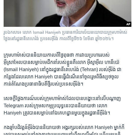
រចនា
សម្ព័ន្ធ​
Khmer English
រំលង​
និង​
បណ្តាញ​សង្គម
ចូល​
រូបឯកសារ៖ លោក​ Ismail Haniyeh ​ប្រធាន​ការិយាល័យ​នយោបាយ​​ក្រុម​ហាម៉ាស់
ទៅ​
ថ្លែង​នៅរដ្ឋធានីតេហេរ៉ង់ ប្រទេសអ៊ីរ៉ង់ កាលពីថ្ងៃទី២៦ ខែមីនា ឆ្នាំ២០២៤។
កាន់​
ទំព័រ​
ភាសា
ក្រុម​ហាម៉ាស់​បាន​និយាយ​កាលពី​ថ្ងៃ​ពុធ​ថា ការ​វាយប្រហារ​របស់​
ស្វែង​
អ៊ីស្រាអែល​បាន​សម្លាប់​មេដឹកនាំ​របស់​ខ្លួន​គឺ​លោក​ អ៊ីស្មាអ៊ីល ហានីយ៊េ
រក
(Ismail Haniyeh) ​នៅក្នុង​រដ្ឋធានី​តេហេរ៉ង់ (Tehran) របស់​អ៊ីរ៉ង់ ​ជា​
កន្លែង​ដែល​លោក ​Haniyeh ​បាន​ធ្វើ​ដំណើរ​ទៅ​ចូលរួម​ពិធី​ស្បថ​ចូល
កាន់​តំណែង​ប្រធានាធិបតី​ថ្មី​របស់​ប្រទេស​អ៊ីរ៉ង់។
សេចក្តី​ថ្លែងការណ៍​របស់​ក្រុម​ហាម៉ាស់​ដែល​បាន​បង្ហោះ​នៅ​លើ​បណ្តាញ
Telegram របស់​ក្រុម​សកម្មប្រយុទ្ធនេះ​បាន​និយាយ​ថា​ លោក
Haniyeh ត្រូវ​បាន​សម្លាប់​នៅ​ឯ​គេហដ្ឋានមួយ​ក្នុង​រដ្ឋធានី​អ៊ីរ៉ង់។
កងឆ្មាំ​បដិវត្តន៍​អ៊ីរ៉ង់​បាន​និយាយ​ថា​ អង្គរក្ស​របស់​លោក​ Haniyeh ម្នាក់​ក៏
ត្រូវ​បាន​សម្លាប់​នៅ​ក្នុង​ការ​វាយ​ប្រហារ​នៅ​ព្រឹក​ព្រលឹម​ដែរ​ ហើយ​ឧប្បត្តិ