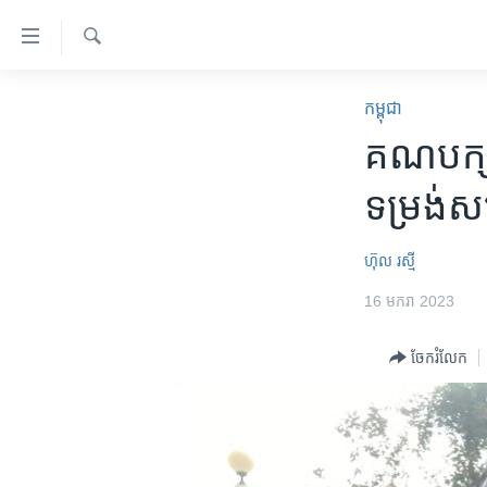
ភ្ជាប់​
ទៅ​
គេហទំព័រ​
ស្វែង​
កម្ពុជា
រក
កម្ពុជា
ទាក់ទង
អន្តរជាតិ
គណបក្ស​ប
រំលង​
និង​
អាមេរិក
ទម្រង់​
ចូល​
ចិន
ទៅ​​
ទំព័រ​
ហេឡូវីអូអេ
ហ៊ុល រស្មី
ព័ត៌មាន​​
កម្ពុជាច្នៃប្រតិដ្ឋ
16 មករា 2023
តែ​
ម្តង
ព្រឹត្តិការណ៍ព័ត៌មាន
ចែករំលែក
រំលង​
ទូរទស្សន៍ / វីដេអូ​
និង​
ចូល​
វិទ្យុ / ផតខាសថ៍
ទៅ​
កម្មវិធីទាំងអស់
ទំព័រ​