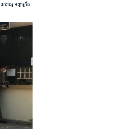
​ឯករាជ្យ​ អព្យាក្រឹត​
​