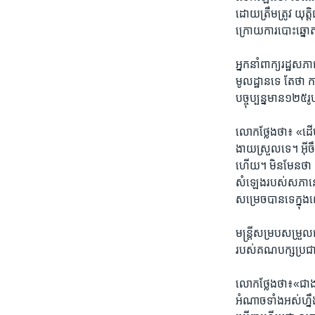
ដោយត្រឹមត្រូវ យុត្
ក្រោយ​ការ​បោះឆ្នោ
អ្នកនាំពាក្យ​រដ្ឋសភ
មូលដ្ឋាន​ទេ​ តែថា​ ក
បច្ចុប្បន្ន​មាន​១២៥រូ
លោក​ថ្លែងថា៖ «ដើម្បីន
ងាយ​ស្រួល​ទេ។ អ៊ីចឹ
ហើយ​។ មិនមែន​ថា​
សំឡេង​របស់​សភា​នោះ
សម្រេចបាន​ទេ​ក្នុងព
មន្ត្រី​សម្រប​សម្រួ
របស់​គណបក្ស​ប្រជាធ
លោក​ថ្លែង​ថា​៖«ជាង​ន
អំណាច​ទាំងអស់​ហ្នឹ