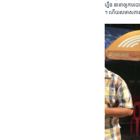
ហ្នឹង​ ធានា​ឲ្យ​ការ​បោ
។ ហើយ​សមាសភាព​រប