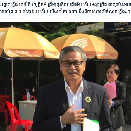
ះឆ្នោត​ហ្នឹង​ សេរី​ និង​យុត្តិធម៌​ ត្រឹម​ត្រូវ​និង​យុត្តិធម៌ ហើយ​អព្យាក្រិត​ ជាស្ថាប័ន​មួយ
ស់​គ.ជ.ប​ សំខាន់​។ ហើយ​យើង​ជឿថា​ សភា នឹង​ពិចារណា​លើចំណុច​ហ្នឹង​»។ 