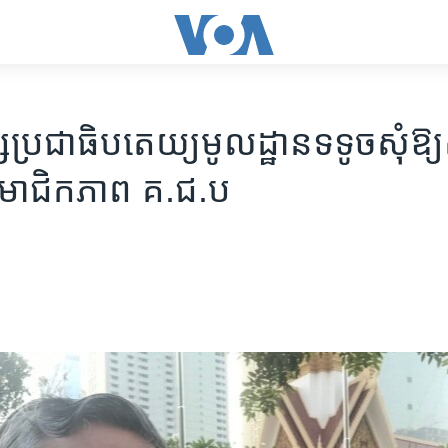
្រជាធិបតេយ្យ​មូលដ្ឋាន​ទទូច​សុំ​ឱ្
សមាជិកភាព​ គ.ជ.ប