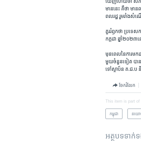
ឃើញ​ហើយ​ថា​ សភា​ម
មាន​នេះ​ គឺថា​ មាន
ពលរដ្ឋ​ រួម​រាំង​
​គួរ​រំឭកថា​ ប្រទេស​
កក្កដា​ ឆ្នាំ​២០២៣
មុនពេល​នៃការ​មក​ដ
មួយចំនួន​ទៀត​ បាន​
ទៅស្ថាប័ន​ គ.ជ.ប 
ចែករំលែក
This item is part of
កម្ពុជា
នយោ
អត្ថបទ​ទាក់