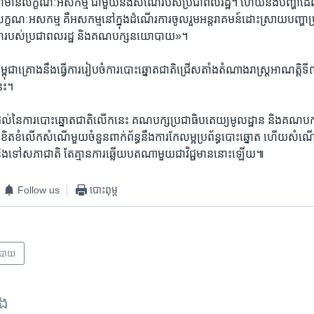
ាន​លក្ខណៈ​អសកម្ម​ ជាមួយ​នឹង​សំណើ​របស់​ប្រជាពលរដ្ឋ​។ ហើយ​និងបញ្ហា​ដែល
​លក្ខណៈ​អសកម្ម​ គឺ​អសកម្ម​នៅក្នុង​ដំណើរការ​ចូលរួម​អន្តរាគមន៍​ដោះស្រាយ​បញ្ហា
សំណើ​របស់​ប្រជាពលរដ្ឋ​ និង​គណបក្ស​នយោបាយ»។ ​
កម្ពុជា​គ្រោង​នឹង​ធ្វើការ​រៀបចំការ​បោះឆ្នោត​ជាតិ​ជ្រើសតាំង​តំណាង​រាស្ត្រ​អាណត្តិ​ទី
នេះ។
ល់​នៃការ​បោះ​ឆ្នោតជាតិ​លើកនេះ​ គណបក្ស​ប្រជាធិបតេយ្យ​មូលដ្ឋាន​ និងគណបក្ស​
ខិតខំ​លើក​សំណើមួយ​ចំនួន​ពាក់ព័ន្ធ​នឹង​ការកែ​លម្អ​ប្រព័ន្ធ​បោះឆ្នោត​ ហើយ​សំណ
និង​ទៅសភា​ជាតិ​ តែគ្មាន​ការ​ឆ្លើយបត​ណាមួយ​ជាវិជ្ជមាន​នោះឡើយ​៕
Follow us
បោះពុម្ព
បាយ
ទង