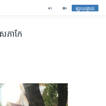
ផ្សាយផ្ទាល់
យ​សភា​កែ