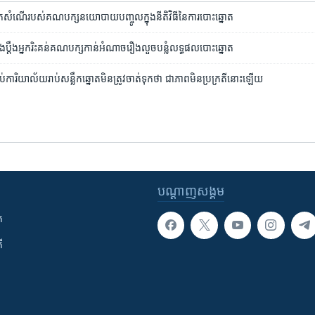
សំណើ​របស់​គណ​បក្ស​នយោ​បាយ​បញ្ចូល​ក្នុង​នីតិ​វិធី​នៃ​ការ​បោះ​ឆ្នោត
ប្តឹង​​អ្នក​រិះគន់​គណបក្ស​កាន់​អំណាច​រឿង​លួច​បន្លំ​លទ្ធផល​បោះឆ្នោត
ប់​ការិយាល័យ​រាប់​សន្លឹក​ឆ្នោត​មិន​ត្រូវ​ចាត់​ទុក​ថា​ ជា​ភាព​មិន​ប្រក្រតី​នោះ​ឡើយ
បណ្តាញ​សង្គម
ក
ី