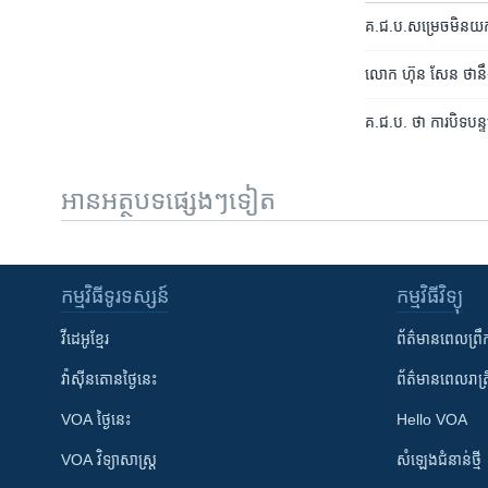
គ.ជ.ប.​សម្រេច​​មិន​យក​
លោក​ ហ៊ុន សែន ​ថា​នឹង​
គ.ជ.ប.​ ថា ​ការ​បិទ​បន្ទ
អានអត្ថបទផ្សេងៗទៀត
កម្មវិធី​ទូរទស្សន៍
កម្មវិធី​វិទ្យុ
វីដេអូ​ខ្មែរ
ព័ត៌មាន​ពេល​ព្រឹ
វ៉ាស៊ីនតោន​ថ្ងៃ​នេះ
ព័ត៌មាន​​ពេល​រាត្រ
VOA ថ្ងៃនេះ
Hello VOA
VOA ​វិទ្យាសាស្ត្រ
សំឡេង​ជំនាន់​ថ្មី