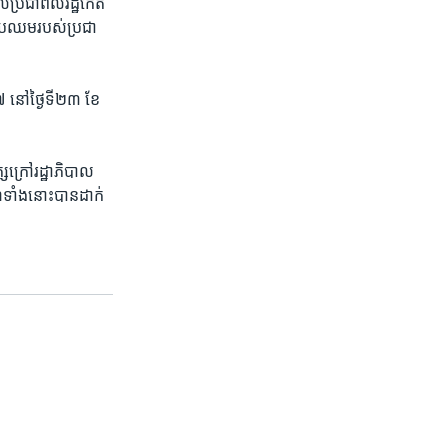
​ប្រជាពលរដ្ឋ​កើត​
​ប្រឈម​របស់​ប្រជា
៧ ​នៅថ្ងៃទី​២៣ ​ខែ​
ក្រៅរដ្ឋាភិបាល​
ើ​ទាំងនោះ​បាន​ដាក់