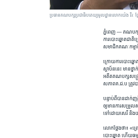
ប្រធានគណបក្ស​ប្រជាធិបតេយ្យមូលដ្ឋាន​លោក​យ៉េង វីរៈ ថ្លែង​
ភ្នំពេញ —
គណបក្ស​ប
ការបោះឆ្នោត​ជាតិ​ជ្
សមាជិក​គណៈកម្មាធិក
ក្រោយ​ការ​បោះឆ្នោត
ស្ថាប័ននេះ​ មាន​ថ្ន
អតីត​គណបក្ស​សង្គ្រោ
សភាព​គ.ជ.ប​ ត្រូវបា
បន្ទាប់ពី​បាន​ដាក់​ញ
ឲ្យមាន​ការសម្រួល​សមា
ទៅដោយ​សេរី និង​យុត
លោកថ្លែងថា​៖ «ព្រោះ
បោះឆ្នោត​ ហើយ​ធម្មនុ