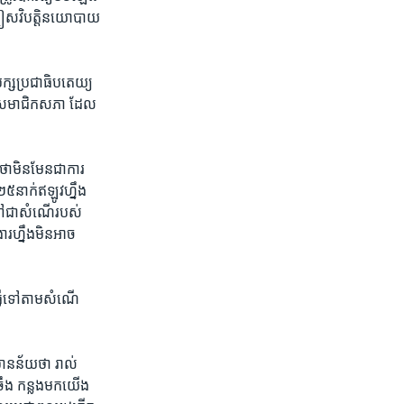
ចៀស​វិបត្តិ​នយោបាយ​
ក្ស​ប្រជាធិបតេយ្យ​
ើ​ពី​សមាជិកសភា​ ដែល​
ឺថា​មិនមែន​ជា​ការ​
៥នាក់​ឥឡូវ​ហ្នឹង​
ៅ​ជាសំណើ​របស់​
​ហ្នឹង​មិន​អាច
ធ្វើទៅតាម​សំណើ​
ាន​ន័យ​ថា​ រាល់​
ឹង​ កន្លងមក​យើង​