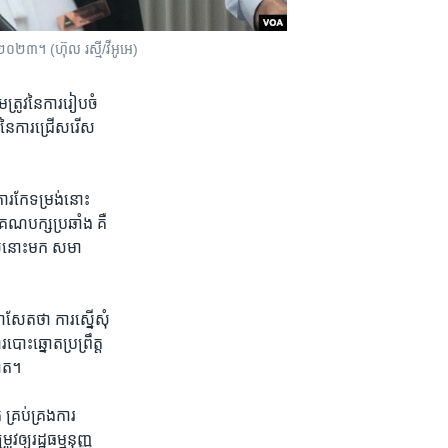
​ ២០២៣។ (ហ៊ុល រស្មី/វីអូអេ)
ត្រូវ​នៃការ​រៀបចំ​
​នៃការ​ជ្រើស​រើស​
រ​កែទម្រង់​នោះ​
​គណបក្ស​ប្រឆាំង​ គឺ
េល​នោះ​មក​ សមា​
ាសែត​ថា ការស្នើ​សុំ​
ោះឆ្នោត​ប្រព្រឹត្ត​
នោត។
្រប់​គ្រង​ការ​
ឲ្យរដ្ឋធម្មនុញ្ញ​