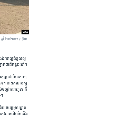
ា​ ឆ្នាំ​ ២០២៣។ (ហ៊ុល
ងឯករាជ្យ​ជំនួស​ឲ្យ
ត​ជាតិ​កន្លង​ទៅ​។
ក្ស​ប្រជាធិបតេយ្យ​
ៀត​នេះ​។ ខាង​គណបក្ស​
ច​ឲ្យ​ឯករាជ្យ​ទេ​ គឺ
?»។
ិប​តេយ្យ​មូលដ្ឋាន​
្រូវបាន​រៀបចំឡើង​