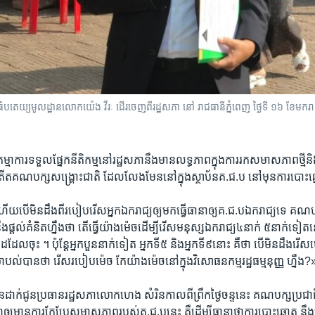
បតេយ្យ​មូលដ្ឋាន​លោក​យ៉េង វីរៈ ដើរចេញពី​រដ្ឋសភា​ នៅ​ រាជធានី​ភ្នំពេញ​ ថ្ងៃទី ១៦ ខែមករ
ារ​ទទួល​ផ្នែក​នីតិកម្ម​នៅរដ្ឋសភា​នឹងមាន​លទ្ធភាព​ក្នុងការ​រក​សមាស​ភាព​ថ្មីនិ
គណបក្ស​សង្គ្រោះជាតិ​ ដែល​លែង​មែន​នៅក្នុង​ស្ថាប័ន​គ.ជ.ប​ នៅមុន​ការបោះឆ្នោ
​បើមិន​ដឹងពី​របៀប​រើស​អ្នកឯករាជ្យ​ឲ្យមក​ធ្វើ​ធានា​ឲ្យ​គ.ជ.បឯក​រាជ្យ​ទេ​ គណប
​នឹងផ្តល់​គំនិត​ហ្នឹងថា​ តើ​ធ្វើ​យ៉ាងម៉េច​ដើម្បី​រើស​មនុស្ស​ឯករាជ្យ​៤នាក់ ៥នាក់​ទ
ែល​ចុះ​ ។ ប៉ុន្តែ​អ្នក​បួននាក់​ទៀត​ អ្នកទី៥​ និង​អ្នក​ទី៩នោះ​ គឺថា​ បើមិនដឹង​រើស​ម៉េ
ល់​បានថា​ រើស​របៀប​ម៉េច ​កែយ៉ាង​ម៉េច​នៅក្នុង​វិសោធន​កម្ម​រដ្ឋធម្មនុញ្ញ​ ហ្នឹង​
​ដាក់ជូនប្រធាន​រដ្ឋសភា​លោក​ហេង សំរិន​កាល​ពីព្រឹកថ្ងៃ​ចន្ទ​នេះ​ គណបក្ស​ប្រជាធ
យមានការ​កែ​ប្រែ​សមាសភាព​របស់គ.ជ.បនេះ​ គឺដើម្បី​ធានាថា​ការបោះឆ្នោត​ នឹងត