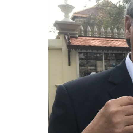
រចនា
សម្ព័ន្ធ​
រំលង​
និង​
ចូល​
ទៅ​
កាន់​
ទំព័រ​
ស្វែង​
រក