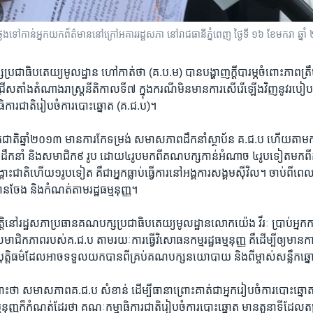
ទៅកាន់​អ្នក​យក​ព័ត៌មាន​នៅ​ក្រៅ​អគារ​រដ្ឋសភា​ នៅ​រាជធានី​ភ្នំពេញ​ ថ្ងៃទី ១៦ ខែមករា​ ឆ្នាំ
្រជាធិប​តេយ្យ​មូលដ្ឋាន​ ហៅកាត់ថា​ (គ.ប.ម) បាន​បង្ហាញក្តី​បារម្ភ​ចំពោះ​ភាព​ត្រឹម
រើស​តាំង​តំណាង​រាស្ត្រ​នីតិកាលទី​៧ ក្នុង​ករណី​មិន​មាន​ការ​សើរើ​ឡើងវិញ​នូវរបៀប
ារ​ជាតិ​រៀបចំ​ការ​បោះឆ្នោត​ (គ.ជ.ប)។
​ជាតិ​ឆ្នាំ២០១៣ មាន​ការ​កែទម្រង់​ សមាសភាព​ដឹកនាំ​ស្ថាប័ន​ គ.ជ.ប ហើយ​តាម​កា
ាក់​ដឹកនាំ​ និង​សមាជិក​៩ រូប​ ដោយ​៤រូប​មក​ពីគណបក្ស​កាន់​អំណាច​ ៤រូបទៀត​មកពី
ះ​ជាតិ​ហើយ១រូប​ទៀត គឺជា​អ្នកធ្លាប់​ធ្វើ​ការ​នៅ​អង្គការ​សង្គមស៊ីវិល​។ ចាប់ពី​ព
ន​ចែង​ និង​កំណត់​តាមរដ្ឋធម្មនុញ្ញ។
ត្តិនៅរដ្ឋ​សភា​ប្រធាន​គណបក្ស​ប្រជាធិបតេយ្យ​មូលដ្ឋាន​លោក​យ៉េង​ វីរៈ ប្រាប់​អ្នកក
ជិកភាព​របស់​គ.ជ.ប តាម​រយៈការ​ធ្វើ​វិសោធនកម្ម​រដ្ឋធម្មនុញ្ញ គឺដើម្បី​ឲ្យមាន​ការ​ប
្តិធម៌​ដែលអាច​ទទួល​យក​បាន​ពី​គ្រប់​គណបក្ស​នយោ​បាយ​ និង​ពីម្ចាស់​សន្លឹក​ឆ្
ថា​ សមាសភាព​គ.ជ.ប​ សំខាន់​ ដើម្បីធានាព្រោះ​គាត់​ជា​អ្នករៀបចំ​ការ​បោះឆ្នោត​ គ
ញ្ញ​ក៏កំណត់​ដែរ​ថា​ គណៈកម្មាធិការ​ជាតិ​រៀប​ចំ​ការ​បោះឆ្នោត​ មានតួនាទី​ដែលតម្រូវ​