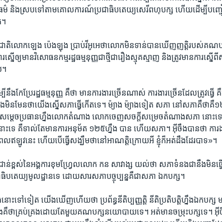
តិធម៌​ ​និង​ស្រប​ទៅតាម​គោល​ការណ៍​ប្រជាធិបតេយ្យ​សេរីពហុបក្ស​ ហើយ​ដើម្បី​បញ្
ត។
ា​ជាតិ​លោក​ឡេង​ ប៉េង​ឡុង​ ប្រាប់​វីអូអេ​ថា​លោក​មិនទាន់​បាន​ឃើញ​ញត្តិ​របស់​គណប
ារស្នើ​ឲ្យមាន​វិសោធនកម្ម​រដ្ឋធម្មនុញ្ញ​ជាថ្មី​ជារឿង​ស្មុគស្មាញ​ និងត្រូវ​មាន​ការ​ស្ន
ប​។
ឹង​កែប្រែ​រដ្ឋធម្មនុញ្ញ​ គឺថា​ មាន​ការ​ងារ​ច្រើន​ណាស់​ ការងារ​ច្រើន​ដែល​ត្រូវ​ធ្វើ​ គ
ង​មិនមែន​ថាយើងស្នើសភាធ្វើកើត​ទេ​។ ម៉្យាង​ ម៉្យាង​ទៀត​ សភា​ នៅសភា​គឺ​ថា​គឺ​១២
 សម្តេច​ប្រធាន​ហ្នឹង​លោក​តំណាង​ លោក​ចេញ​សចក្តី​សម្រេច​តំណាង​សភា នោះទ
​ទេ​ គឺទាល់តែ​មាន​ការ​អនុម័ត​ ១២៥ហ្នឹង​ បាន​ ហើយ​សភា។ អ៊ីចឹង​បាន​ថា​ ការងារ
េល​ឥឡូវ​នេះ​ ហើយបើ​ធ្វើ​សង្ឃឹម​ថា​នៅ​អាណត្តិ​ក្រោយ​អី​ ខ្ញុំក៏​អត់ដឹង​ដែរបាទ»។
ល​ជាន់​ខ្ពស់​នៃ​អង្គការ​ខុមហ្វ្រែល​លោក​ កន សាវាង្ស​ យល់ថា​ សភាទំនង​ជានឹងមិន​
ិបតេយ្យ​មូលដ្ឋានទេ​ ដោយសារ​សភា​បច្ចុប្បន្នគឺ​ជាសភា​ ឯកបក្ស​។
ោះ​ទៅទៀត​ យើង​ឃើញ​ហើយ​ថា​ ប្រព័ន្ធ​នីតិប្បញ្ញត្តិ​ នីតិប្រតិបត្តិ​ហ្នឹង​ឯកបក្ស​ ម
ង​គឺថាគ្រប់​គ្រង​ដោយ​តែមួយ​គណបក្ស​នយោបាយ​ទេ​។ អត់មាន​ចម្រុះបក្ស​ទេ។ អ៊ីច