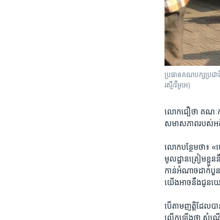
ប្រធាន​គណបក្ស​ប្រជាធិ
រស្មី/វីអូអេ)​
លោក​ជឿថា​ គណៈកម្មាក
សមាសភាព​របស់​អតីត​
លោក​បន្ថែម​ថា៖ «ហើយ
មូលដ្ឋាន​ត្រៀម​ខ្លួន
កាន់​អំណាច​ដាក់បួន​ដដ
យើង​អាច​នឹង​ជូន​យោប
បើតាម​ញត្តិ​ដែល​បាន
លើកឡើងថា​ សំណើ​ឲ្