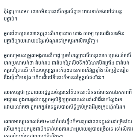
ប៉ុន្តែ​ក្រោយ​មក​ លោក​មិន​បាន​លើក​ទូរស័ព្ទ​ទេ​ ពេល​ទាក់ទង​ទៅ​ជា​បន្ត​
បន្ទាប់។
អ្នក​នាំ​ពាក្យ​សាលា​ខេត្ត​ព្រះ​សីហនុ​លោក ​ឃាង ភារម្យ​ បាន​បដិសេធ​មិន​
អត្ថាធិប្បាយ​ដោយ​បង្វែរ​សំណួរ​ទៅ​ក្រសួង​កសិកម្ម​វិញ។​
អ្នក​សម្រប​សម្រួល​អង្គការ​លីកាដូ​ ប្រចាំ​ខេត្ត​ព្រះ​សីហនុ​លោក ​ស្រេង វ៉ាន់លី​
មាន​ប្រសាសន៍​ថា ​តំបន់​រាម ជា​តំបន់​ព្រៃ​លិច​ទឹក​ចំណែក​បិតត្រាំង​ ជា​តំបន់​
គម្រប​ព្រៃ​ឈើ​ ហើយ​បច្ចុប្បន្ន​នេះ​កំពុង​មាន​ការ​អភិវឌ្ឍ​ខ្លាំង ​បើ​ប្រៀប​ធៀប​
នឹង​ឃុំ​ដទៃ​ទៀត ​ហើយ​ដី​នៅ​ទី​នោះ​ក៏​មាន​តម្លៃ​ខ្ពស់​ផង​ដែរ។​
លោក​បន្ត​ថា​ ប្រជា​ពលរដ្ឋ​មួយ​ចំនួន​នៅ​តំបន់​នោះ​មិន​ទាន់​មាន​ការ​ឯកភាព​ពី​
អាជ្ញាធរ​ ក្នុង​ការ​ផ្តល់​បណ្ណ​កម្ម​សិទ្ធិ​ឲ្យ​ពួក​គាត់​រស់​នៅ​លើ​ដី​ជាក់​ស្តែង​ទេ
ដោយ​លោក​ថា ​ពួក​គេ​គួរ​តែ​ទទួល​បាន​សិទ្ធិ​គ្រប់គ្រង​ដី​ដូច​ក្រុមហ៊ុន​ដែរ។​
លោក​មាន​ប្រសាសន៍​ថា៖​«នៅ​តំបន់​ហ្នឹង​ក៏​មាន​ប្រជា​ពលរដ្ឋ​រស់​នៅ​ច្រើន​ដែរ​
ហើយ​កន្លង​មក​ដូច​ជា​មិន​ទាន់​មាន​ការ​ដោះ​ស្រាយ​ឲ្យ​បាន​ច្រើន​ទេ ​ទៅ​លើ​ការ​
រស់​នៅ​របស់​ប្រជា​ពលរដ្ឋ​អី​ហ្នឹង»៕