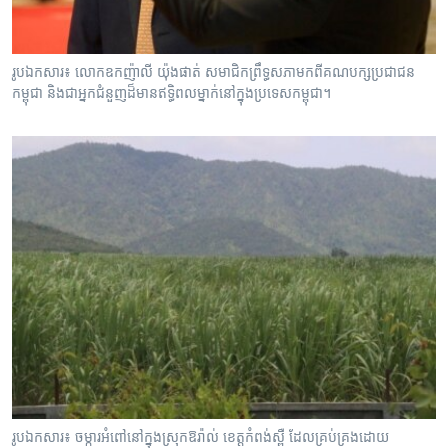
រូបឯកសារ៖ លោក​ឧកញ៉ា​លី យ៉ុងផាត់ ​សមាជិក​ព្រឹទ្ធ​សភា​មក​ពី​គណបក្ស​ប្រជាជន​
កម្ពុជា និងជាអ្នកជំនួញដ៏មានឥទ្ធិពលម្នាក់នៅក្នុងប្រទេសកម្ពុជា។
រូបឯកសារ៖ ចម្ការអំពៅនៅក្នុងស្រុកឱរ៉ាល់ ខេត្តកំពង់ស្ពឺ ដែលគ្រប់គ្រងដោយ