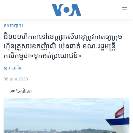
ភ្ជាប់​
ទៅ​
គេហទំព័រ​
នយោបាយ
កម្ពុជា
ទាក់ទង
ដី​៦០០​ហិកតា​នៅ​ខេត្ត​ព្រះ​សីហនុ​ត្រូវ​កាត់​ឲ្យ​ក្រុម
រំលង​
អន្តរជាតិ
ហ៊ុន​គ្រួសារ​ឧកញ៉ា​លី យ៉ុងផាត់ ​ខណៈ​រដ្ឋមន្រ្តី​
និង​
អាមេរិក
កសិកម្ម​ថា​«ទុក​អត់​ប្រយោជន៍»​
ចូល​
ទៅ​​
ចិន
ស៊ុន ណារិន
ទំព័រ​
ហេឡូវីអូអេ
ព័ត៌មាន​​
08 តុលា 2020
តែ​
កម្ពុជាច្នៃប្រតិដ្ឋ
ម្តង
ចែករំលែក
ព្រឹត្តិការណ៍ព័ត៌មាន
រំលង​
និង​
ទូរទស្សន៍ / វីដេអូ​
ចូល​
វិទ្យុ / ផតខាសថ៍
ទៅ​
ទំព័រ​
កម្មវិធីទាំងអស់