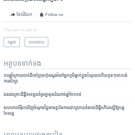
ចែករំលែក
Follow us
This item is part of
កម្ពុជា
នយោបាយ
អត្ថបទ​ទាក់ទង
១០​ឆ្នាំ​ក្រោយ​បាត់​ដី​ទៅ​ក្រុមហ៊ុន​ស្ករអំពៅ​អ្នក​ភូមិ​ធ្លាក់​ក្នុង​បំណុល​ហើយ​​កូនៗ​បោះបង់​
ការ​សិក្សា
ជនរងគ្រោះ​ដី​ធ្លី​៦​ខេត្ត​តវ៉ា​រួមគ្នា​មុន​ដំណាច់​ឆ្នាំ​២០១៩
សហភាព​អឺរ៉ុប​ឃើញ​ចំណុច​វិជ្ជមាន​ខ្លះ​នៃ​ការដោះស្រាយ​ទំនាស់​ដីធ្លី​ហើយ​ស្នើ​ឱ្យ​បន្ត​
កែលម្អ
អានអត្ថបទផ្សេងៗទៀត