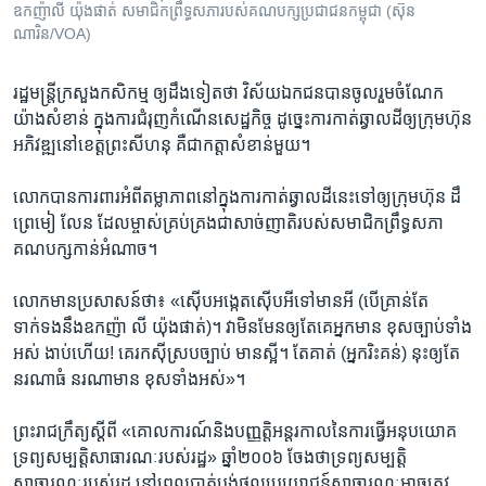
ឧកញ៉ាលី យ៉ុងផាត់ សមាជិកព្រឹទ្ធសភារបស់គណបក្សប្រជាជនកម្ពុជា (ស៊ុន
ណារិន/VOA)
រដ្ឋមន្រ្តី​ក្រសួង​កសិកម្ម​ ឲ្យ​ដឹង​ទៀត​ថា​ វិស័យ​ឯកជន​បាន​ចូលរួម​ចំណែក​
យ៉ាង​សំខាន់ ​ក្នុង​ការ​ជំរុញ​កំណើន​សេដ្ឋកិច្ច​ ដូច្នេះ​ការ​កាត់​ឆ្វាល​ដី​ឲ្យ​ក្រុមហ៊ុន​
អភិវឌ្ឍ​នៅ​ខេត្ត​ព្រះ​សីហនុ​ គឺ​ជា​កត្តា​សំខាន់​មួយ។​
លោក​បាន​ការពារ​អំពី​តម្លាភាព​នៅ​ក្នុង​ការ​កាត់​ឆ្វាល​ដី​នេះ​ទៅ​ឲ្យ​ក្រុមហ៊ុន ​ដឹ
ព្រេមៀ លែន ​ដែល​ម្ចាស់​គ្រប់គ្រង​ជា​សាច់​ញាតិ​របស់​សមាជិក​ព្រឹទ្ធសភា​
គណបក្ស​កាន់​អំណាច។​
លោក​មាន​ប្រសាសន៍​ថា៖​ «ស៊ើប​អង្កេត​ស៊ើប​អី​ទៅ​មាន​អី​ (បើ​គ្រាន់​តែ​
ទាក់ទង​នឹង​ឧកញ៉ា​ លី យ៉ុង​ផាត់)។​ វា​មិន​មែន​ឲ្យ​តែ​គេ​អ្នក​មាន ​ខុស​ច្បាប់​ទាំង​
អស់ ​ងាប់​ហើយ! ​គេ​រក​ស៊ី​ស្រប​ច្បាប់​ មាន​ស្អី។​ តែ​គាត់ ​(អ្នក​រិះគន់)​ នុះ​ឲ្យ​តែ​
នរណា​ធំ​ នរណា​មាន​ ខុស​ទាំង​អស់»។​
ព្រះ​រាជក្រឹត្យ​ស្តីពី​ «គោល​ការណ៍​និង​បញ្ញត្តិ​អន្តរ​កាល​នៃ​ការ​ធ្វើ​អនុបយោគ​
ទ្រព្យ​សម្បត្តិ​សាធារណៈ​របស់​រដ្ឋ» ​ឆ្នាំ​២០០៦​ ចែង​ថា​ទ្រព្យ​សម្បត្តិ​
សាធារណៈ​របស់​រដ្ឋ​ នៅ​ពេល​បាត់​បង់​ផល​ប្រយោជន៍​សាធារណៈ​អាច​ត្រូវ​