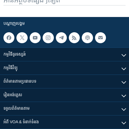
បណ្តាញ​សង្គម
កម្មវិធី​ទូរទស្សន៍
កម្មវិធី​វិទ្យុ
ព័ត៌មាន​តាមប្រធានបទ​
រៀន​​អង់គ្លេស
ទទួល​ព័ត៌មាន​តាម
អំពី​ VOA & ទំនាក់ទំនង