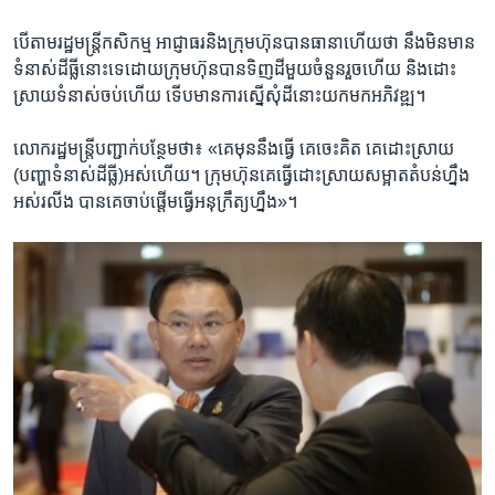
បើ​តាម​រដ្ឋមន្រ្តី​កសិកម្ម​ ​អាជ្ញាធរ​និង​ក្រុមហ៊ុន​បាន​ធានា​ហើយ​ថា ​នឹង​មិន​មាន​
ទំនាស់​ដី​ធ្លី​នោះ​ទេ​ដោយ​ក្រុមហ៊ុន​បាន​ទិញ​ដី​មួយ​ចំនួន​រួច​ហើយ ​និង​ដោះ​
ស្រាយ​ទំនាស់​ចប់​ហើយ​ ទើប​មាន​ការ​ស្នើ​សុំ​ដី​នោះ​យក​មក​អភិវឌ្ឍ។​
លោក​រដ្ឋមន្រ្តី​បញ្ជាក់​បន្ថែម​ថា៖​ «គេ​មុន​នឹង​ធ្វើ​ គេ​ចេះ​គិត​ គេ​ដោះ​ស្រាយ​
(បញ្ហា​ទំនាស់​ដី​ធ្លី)​អស់​ហើយ។​ ក្រុមហ៊ុន​គេ​ធ្វើ​ដោះស្រាយ​សម្អាត​តំបន់​ហ្នឹង​
អស់​រលីង​ បាន​គេ​ចាប់​ផ្តើម​ធ្វើ​អនុក្រឹត្យ​ហ្នឹង»។​