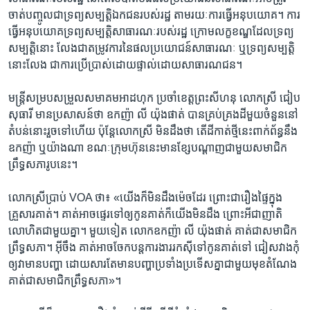
ចាត់​បញ្ចូល​ជា​ទ្រព្យ​សម្បត្តិ​ឯកជន​របស់​រដ្ឋ​ តាម​រយៈ​ការ​ធ្វើ​អនុ​បយោគ។​ ការ​
ធ្វើ​អនុបយោគ​ទ្រព្យ​សម្បត្តិ​សាធារណៈ​របស់​រដ្ឋ​ ក្រោម​លក្ខខណ្ឌ​ដែល​ទ្រព្យ​
សម្បត្តិ​នោះ ​លែង​ជា​តម្រូវ​ការ​នៃ​ផល​ប្រយោជន៍​សាធារណៈ​ ឬ​ទ្រព្យ​សម្បត្តិ​
នោះ​លែង​ ជា​ការ​ប្រើ​ប្រាស់​ដោយ​ផ្ទាល់​ដោយ​សាធារណ​ជន។​
មន្ត្រី​សម្រប​សម្រួល​សមាគម​អាដហុក​ ប្រចាំ​ខេត្ត​ព្រះ​សីហនុ​ លោកស្រី​ ជៀប
សុធារី​ មាន​ប្រសាសន៍​ថា ឧកញ៉ា ​លី យ៉ុងផាត់​ បាន​គ្រប់​គ្រង​ដី​មួយ​ចំនួន​នៅ​
តំបន់​នោះរួច​ទៅ​ហើយ ​ប៉ុន្តែ​លោកស្រី ​មិន​ដឹង​ថា​ តើ​ដី​កាត់​ថ្មី​នេះ​ពាក់​ព័ន្ធ​នឹង​
ឧកញ៉ា​ ឬ​យ៉ាងណា​ ខណៈ​ក្រុមហ៊ុន​នេះ​មាន​ខ្សែ​បណ្តាញ​ជាមួយ​សមាជិក​
ព្រឹទ្ធ​សភា​រូប​នេះ។​
លោកស្រី​ប្រាប់​ VOA​ ថា៖​ «យើង​ក៏​មិន​ដឹង​ម៉េច​ដែរ​ ព្រោះ​ជា​រឿង​ផ្ទៃ​ក្នុង​
គ្រួសារ​គាត់។​ គាត់​អាច​ផ្ទេរ​ទៅ​ឲ្យ​កូន​គាត់​ក៏​យើង​មិន​ដឹង​ ព្រោះ​អី​ជា​ញាតិ​
លោហិត​ជាមួយ​គ្នា។​ មួយ​ទៀត​ លោក​ឧកញ៉ា​ លី យ៉ុងផាត់​ គាត់​ជា​សមាជិក​
ព្រឹទ្ធ​សភា។​ អ៊ីចឹង​ គាត់​អាច​ចែក​បន្ត​ការងារ​រកស៊ី​ទៅ​កូន​គាត់​ទៅ​ ជៀស​វាង​កុំ​
ឲ្យ​វា​មាន​បញ្ហា ដោយ​សារ​តែ​មាន​បញ្ហា​ប្រទាំង​ប្រទើស​គ្នា​ជាមួយ​មុខ​តំណែង​
គាត់​ជា​សមាជិក​ព្រឹទ្ធ​សភា»។​