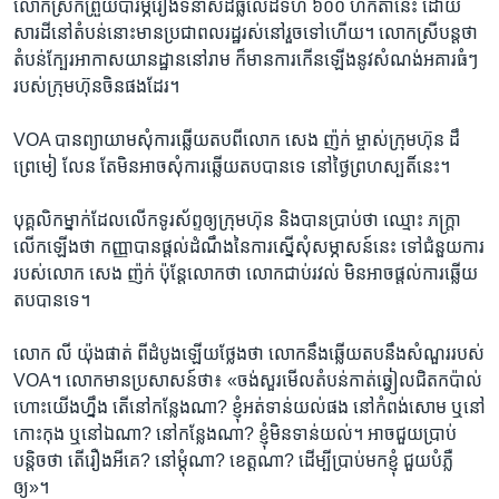
លោកស្រី​ក៏​ព្រួយ​បារម្ភ​រឿង​ទំនាស់​ដី​ធ្លី​លើ​ដី​ទំហំ​ ៦០០​ ហិកតា​នេះ​ ដោយ​
សារ​ដី​នៅ​តំបន់​នោះ​មាន​ប្រជា​ពលរដ្ឋ​រស់​នៅ​រួច​ទៅ​ហើយ។​ លោកស្រី​បន្ត​ថា ​
តំបន់​ក្បែរ​អាកាស​យានដ្ឋាន​នៅ​រាម ​ក៏​មាន​ការ​កើន​ឡើង​នូវ​សំណង់​អគារ​ធំៗ​
របស់​ក្រុមហ៊ុន​ចិន​ផង​ដែរ។​
VOA ​បាន​ព្យាយាម​សុំ​ការ​ឆ្លើយ​តប​ពី​លោក ​សេង ញ៉ក់ ​ម្ចាស់​ក្រុមហ៊ុន​ ដឹ
ព្រេមៀ លែន ​តែ​មិន​អាច​សុំ​ការ​ឆ្លើយ​តប​បាន​ទេ​ នៅ​ថ្ងៃ​ព្រហស្បតិ៍​នេះ។​
បុគ្គលិក​ម្នាក់​ដែល​លើក​ទូរស័ព្ទ​ឲ្យ​ក្រុមហ៊ុន ​និង​បាន​ប្រាប់​ថា ឈ្មោះ​ ភក្រ្តា​
លើក​ឡើង​ថា ​កញ្ញា​បាន​ផ្តល់​ដំណឹង​នៃ​ការ​ស្នើ​សុំ​សម្ភាសន៍​នេះ​ ទៅ​ជំនួយ​ការ​
របស់​លោក​ សេង ញ៉ក់ ប៉ុន្តែ​លោក​ថា​ លោក​ជាប់​រវល់​ មិន​អាច​ផ្តល់​ការ​ឆ្លើយ​
តប​បាន​ទេ។​
លោក ​លី យ៉ុងផាត់​ ពី​ដំបូង​ឡើយ​ថ្លែង​ថា​ លោក​នឹង​ឆ្លើយ​តប​នឹង​សំណួរ​របស់​
VOA។ ​លោក​មាន​ប្រសាសន៍​ថា៖​ «ចង់​សួរ​មើល​តំបន់​កាត់​ឆ្វៀល​ជិត​កប៉ាល់​
ហោះ​យើង​ហ្នឹង​ តើ​នៅ​កន្លែង​ណា?​ ខ្ញុំ​អត់​ទាន់​យល់​ផង​ នៅ​កំពង់សោម ​ឬ​នៅ​
កោះកុង ​ឬ​នៅ​ឯណា?​ ​នៅ​កន្លែង​ណា? ​ខ្ញុំ​មិន​ទាន់​យល់។​ អាច​ជួយ​ប្រាប់​
បន្តិច​ថា​ តើ​រឿង​អី​គេ? នៅ​ម្តុំ​ណា? ខេត្ត​ណា?​ ដើម្បី​ប្រាប់​មក​ខ្ញុំ​ ជួយ​បំភ្លឺ​
ឲ្យ»។​