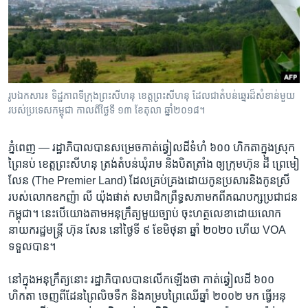
រចនា
សម្ព័ន្ធ​
Khmer English
រំលង​
និង​
បណ្តាញ​សង្គម
ចូល​
ទៅ​
រូបឯកសារ៖ ទិដ្ឋភាពទីក្រុងព្រះសីហនុ ខេត្តព្រះសីហនុ ដែលជាតំបន់ឆ្នេរដ៏សំខាន់មួយ
កាន់​
របស់ប្រទេសកម្ពុជា កាលពីថ្ងៃទី ១៣ ខែតុលា ឆ្នាំ២០១៨។
ទំព័រ​
ភាសា
ស្វែង​
ភ្នំពេញ —
រដ្ឋាភិបាល​បាន​សម្រេច​កាត់​ឆ្វៀល​ដី​ទំហំ​ ៦០០ ​ហិកតា​ក្នុង​ស្រុក​
រក
ព្រៃនប់​ ខេត្ត​ព្រះសីហនុ​ ត្រង់​តំបន់​ឃុំ​រាម ​និង​បិតត្រាំង​ ឲ្យ​ក្រុមហ៊ុន ​ដឹ ព្រេមៀ
លែន ​(The Premier Land)​ ដែល​គ្រប់គ្រង​ដោយ​កូន​ប្រសារ​និង​កូនស្រី​
របស់​លោក​ឧកញ៉ា​ លី យ៉ុងផាត់​ សមាជិក​ព្រឹទ្ធ​សភា​មក​ពី​គណបក្ស​ប្រជាជន​
កម្ពុជា។​ នេះ​បើ​យោង​តាម​អនុក្រឹត្យ​មួយ​ច្បាប់​ ចុះ​ហត្ថលេខា​ដោយ​លោក​
នាយក​រដ្ឋមន្រ្តី​ ហ៊ុន សែន ​នៅ​ថ្ងៃ​ទី​ ៩ ​ខែ​មិថុនា ​ឆ្នាំ​ ២០២០ ​ហើយ​ VOA ​
ទទួល​បាន។​
នៅ​ក្នុង​អនុក្រឹត្យ​នោះ​ រដ្ឋាភិបាល​បាន​លើក​ឡើង​ថា​ កាត់​ឆ្វៀល​ដី​ ៦០០ ​
ហិកតា​ ចេញ​ពី​ដែន​ព្រៃ​លិច​ទឹក ​និង​គម្រប​ព្រៃ​ឈើ​ឆ្នាំ ​២០០២​ មក ​ធ្វើ​អនុ​