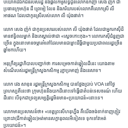
បយោគ​ដី​ឯកជន​របស់​រដ្ឋ​ និង​ផ្តល់​កម្មសិទ្ធិ​ជូន​លោក​ឧកញ៉ា​ សេង ញ៉ក់​ ជា​
ប្រធាន​ក្រុម​ហ៊ុន ​ដឹ ព្រេមៀ លែន​ និង​ភរិយា​របស់​លោក​គឺ​លោកស្រី​ លី
អាផណ​ ដែល​ជា​កូនស្រី​របស់​លោក ​លី យ៉ុងផាត់។​
លោក ​សេង ញ៉ក់ ​ជា​កូន​ប្រសារ​របស់​លោក ​លី យ៉ុងផាត់ ​ដែល​ជា​អ្នក​រក​ស៊ី​ដ៏​
មាន​ឥទ្ធិពល​ម្នាក់​ និង​គេ​ស្គាល់​ថាជា​ «ស្តេច​កោះ​កុង»។​ លោក​រក​ស៊ី​ជំនួញ​ជា​
ច្រើន ​ក្នុង​នោះ​មាន​ចម្ការ​អំពៅ​ដែល​មាន​ជម្លោះ​ដី​ធ្លី​ជាមួយ​ប្រជា​ពលរដ្ឋ​ច្រើន​
ឆ្នាំ​មក​ហើយ។​
អនុក្រឹត្យ​រដ្ឋាភិបាល​បញ្ជាក់​ថា​ ការ​សម្រេច​កាត់​ឆ្វៀល​ដី​នេះ​ យោង​តាម​
សំណើ​របស់​រដ្ឋមន្រ្តី​ក្រសួង​កសិកម្ម​ រុក្ខា​ប្រមាញ់​ និង​នេសាទ។​
លោក​ វេង សាខុន​ រដ្ឋមន្រ្តី​ក្រសួង​កសិកម្ម​ បាន​ថ្លែង​ប្រាប់ ​VOA​ នៅ​ថ្ងៃ​
ព្រហស្បតិ៍​នេះ​ថា​ ក្រុមហ៊ុន​នឹង​យកដី​នោះ​ទៅ​ធ្វើ​ជា​តំបន់​ទេសចរណ៍ ​ហើយ​
ដី​នោះ​ បើ​ទុក​ជា​ទ្រព្យ​សម្បត្តិ​រដ្ឋ​មិន​មាន​«ប្រយោជន៍»​នោះ​ទេ។​
លោក​មាន​ប្រសាសន៍​ថា៖​ «ខេត្ត​ព្រះ​សីហនុ​ហ្នឹង ​គឺ​យើង​ចង់​ទាក់​ទាញ​ភ្ញៀវ​
ព្រោះ​វា​(ដី​កាត់​ឆ្វៀល)​អត់​មាន​សក្តានុពល​អី​ទៀត​ទេ​ ទុក​ទៅ​វា​អត់​
ប្រយោជន៍»។​