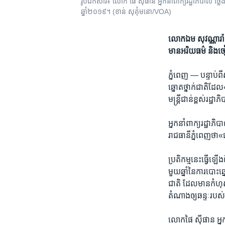
រូបឯកសារ៖ លោក ផៃ ស៊ីផាន អ្នក​នាំពាក្យ​រដ្ឋាភិបាល ថ្លែង​ន
ឆ្នាំ២០១៩។ (ខាន់ សុគុំមនោ/VOA)
លោក​ឯម សុវណ្ណារ៉ា ​អ
មាន​អរិយធម៌ ​និង​ចៀស
ភ្នំពេញ —
បន្ទាប់​ព
ឆ្នោត​ថ្នាក់​ជាតិ​ដែល
មន្រ្តី​ជាន់​ខ្ពស់​រដ្
អ្នក​នាំពាក្យ​រដ្ឋាភិ
រាជធានីភ្នំពេញ​ថា​«
ប្រតិកម្ម​នេះ​ធ្វើ​ឡើង
មួយ​ឆ្នាំ​នៃ​ការ​បោះ
ជាតិ ​ដែល​មាន​កំហុស​
តំណាង​ឲ្យ​ឆន្ទៈ​របស់
លោក​ផៃ ស៊ីផាន ​អ្នក​ន