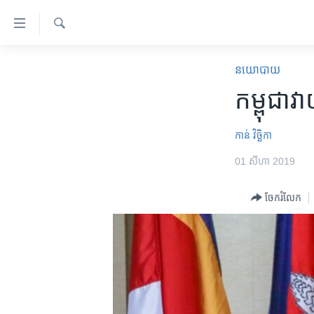
ភ្ជាប់​
ទៅ​
គេហទំព័រ​
ស្វែង​
កម្ពុជា
រក
នយោបាយ
ទាក់ទង
អន្តរជាតិ
កម្ពុជា​វ
រំលង​
និង​
អាមេរិក
ចូល​
កាន់ វិច្ឆិកា
ចិន
ទៅ​​
01 សីហា 2019
ទំព័រ​
ហេឡូវីអូអេ
ព័ត៌មាន​​
កម្ពុជាច្នៃប្រតិដ្ឋ
ចែករំលែក
តែ​
ម្តង
ព្រឹត្តិការណ៍ព័ត៌មាន
រំលង​
ទូរទស្សន៍ / វីដេអូ​
និង​
ចូល​
វិទ្យុ / ផតខាសថ៍
ទៅ​
កម្មវិធីទាំងអស់
ទំព័រ​