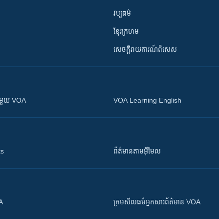
វប្បធម៌
ខ្មែរក្រហម
សេចក្តីរាយការណ៍ពិសេស
ស​​ជាមួយ VOA
VOA Learning English
ts
ព័ត៌មាន​តាម​អ៊ីមែល
OA
ក្រម​​​សីលធម៌​​​អ្នក​​​សារព័ត៌មាន VOA