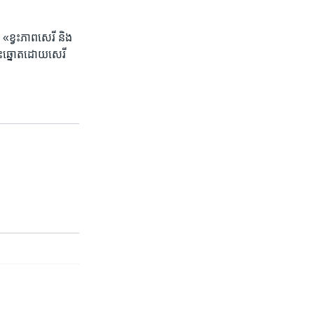
ខ្វះ​ភាព​សេរី ​និង​
ោះឆ្នោត​ដោយ​សេរី​