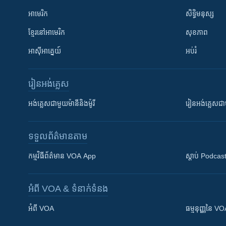
អាមេរិក
សិទ្ធិមនុស្ស
ខ្មែរ​នៅអាមេរិក
សុខភាព
អាស៊ីអាគ្នេយ៍
អប់រំ
រៀន​​អង់គ្លេស
អង់គ្លេស​ជាមួយ​ម៉ានី​និង​ម៉ូរី
រៀន​​​​​​អង់គ្លេ
ទទួល​ព័ត៌មាន​តាម
កម្មវិធី​ព័ត៌មាន VOA App
ស្តាប់ Podcas
អំពី​ VOA & ទំនាក់ទំនង
អំពី​ VOA
ធម្មនុញ្ញ​នៃ V