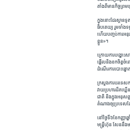
តាំង​ពី​មាន​កិច្ចព្រម​
ក្នុង​នោះ​ដែរ​ស្ថានទូត
ធិបតេយ្យ ​រួម​ទាំង
ហើយ​បញ្ចប់​ការ​អនុ
ខ្លួន‍»។​
ក្រោយ​ការ​បង្ហោះ​សារ
ផ្អើល​និង​ខកចិត្ត​ចំ
ដំណើរ​ការ​បោះឆ្នោត​
ក្រសួង​ការ​បរទេស​កម
វាយ​ប្រហារ​ដ៏​គឃ្លើ
ជាតិ​ និង​ក្នុង​អនុសញ
តំណាង​ឲ្យ​ប្រទេស​ដ
នៅ​ថ្ងៃ​ទី៦​ខែ​កញ្ញា
មន្ត្រី​ហ៊ុន សែន​នឹ