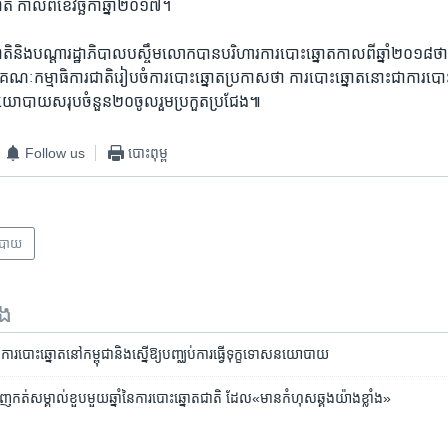
 ​កាល​ពី​ខែ​វិច្ឆិកាឆ្នាំ​២០១៧។
ិនិង​បណ្ដា​រដ្ឋាភិបាល​បស្ចឹមលោក​បាន​បរិហារ​ការ​បោះឆ្នោត​កាល​ពី​ឆ្នាំ​២០១៨ថា​ ​«
ន្តែ​គណៈ​កម្មាធិការ​ជាតិ​រៀបចំ​ការ​បោះឆ្នោត​ប្រកាស​ថា ​ការ​បោះ​ឆ្នោត​នោះ​ជា​ការ​ប
ោបាយ​សរុប​ចំនួន​២០​ចូលរួម​ប្រកួត​ប្រជែង៕
Follow us
បោះពុម្ព
បាយ
ទង
ន់​ការបោះឆ្នោត​នៅ​កម្ពុជា​និង​​ស្នើ​ឱ្យ​បញ្ឈប់​ការធ្វើទុក្ខ​ទោស​នយោបាយ
កត់​សម្គាល់​ខួប​មួយ​ឆ្នាំ​នៃ​ការ​បោះ​ឆ្នោត​ជាតិ ​ដែល​«មាន​កំហុស​ឆ្គងយ៉ាង​ខ្លាំង»