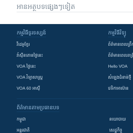
អានអត្ថបទផ្សេងៗទៀត
កម្មវិធី​ទូរទស្សន៍
កម្មវិធី​វិទ្យុ
វីដេអូ​ខ្មែរ
ព័ត៌មាន​ពេល​ព្រឹ
វ៉ាស៊ីនតោន​ថ្ងៃ​នេះ
ព័ត៌មាន​​ពេល​រាត្រ
VOA ថ្ងៃនេះ
Hello VOA
VOA ​វិទ្យាសាស្ត្រ
សំឡេង​ជំនាន់​ថ្មី
VOA 60 អាស៊ី
វេទិកា​អាស៊ាន
ព័ត៌មាន​តាមប្រធានបទ​
កម្ពុជា
នយោបាយ
អន្តរជាតិ
សេដ្ឋកិច្ច