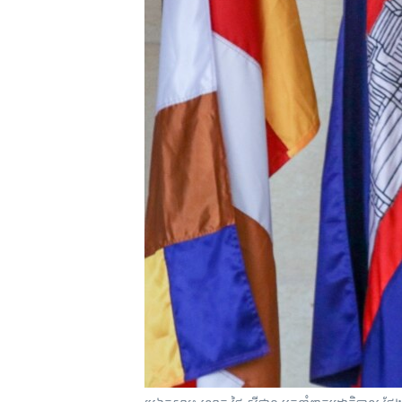
រចនា
សម្ព័ន្ធ​
រំលង​
និង​
ចូល​
ទៅ​
កាន់​
ទំព័រ​
ស្វែង​
រក