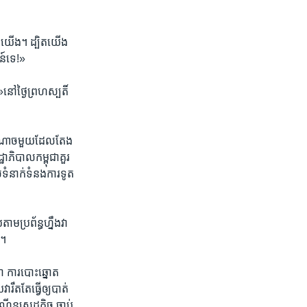
ស់​យើង។​ ដ្បិត​យើង​
ន៍​ទេ!»​
»នៅ​ថ្ងៃ​ព្រហស្បតិ៍​
អំណាច​មួយ​ដែល​តែង​
្ឋាភិបាល​កម្ពុជា​គួរ​
​ទំនាក់​ទំនង​ការ​ទូត​
ម​ប្រព័ន្ធ​ហ្នឹង​វា​
។​
ថា ​ការ​បោះឆ្នោត​
ត​តែ​ធ្វើ​ឲ្យ​បាត់​
ើន​សេដ្ឋ​កិច្ច ​ចាប់