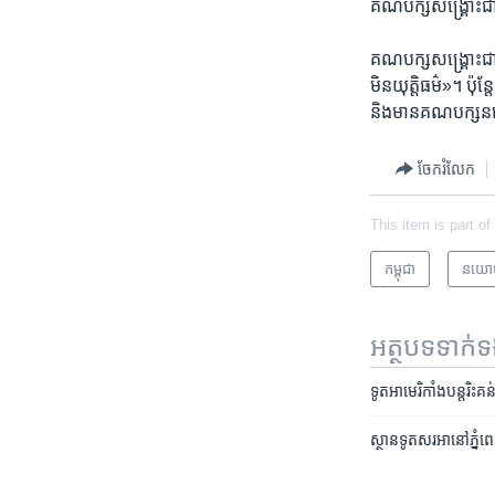
គណបក្ស​សង្គ្រោះ​ជាតិ
គណបក្ស​សង្គ្រោះ​ជាត
មិន​យុត្តិធម៌»។ ​ប៉ុ
និង​មាន​គណបក្ស​នយ
ចែករំលែក
This item is part of
កម្ពុជា
នយោ
អត្ថបទ​ទាក់
ទូត​អាមេរិកាំង​បន្តរិះគ
ស្ថានទូតសរអានៅភ្នំពេញ​​