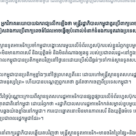
ៅក្នុង​សន្និសីទ​សារព័ត៌មាន​មួយ ដែល​រៀបចំ​ឡើង​ដើម្បី​បង្ហាញ​ជំហរ​របស់​រដ្ឋាភិបាល​អំពី​ទំន
្នក​វិភាគ​នយោបាយ​ឯករាជ្យ​លើក​ឡើង​ថា​ មន្រ្តី​រដ្ឋាភិបាល​កម្ពុជា​គួរ​ប្រើ​ពាក្យ​ពេចន
​វាង​ការ​ប្រើ​ពាក្យ​ពេចន៍​ដែល​អាច​ធ្វើ​ឲ្យ​ប៉ះពាល់​ទំនាក់​ទំនង​ការ​ទូត​រវាង​ប្រទេស​
ី​ស្ថានទូត​អាមេរិក​ប្រចាំ​កម្ពុជាបង្ហោះ​សារ​មួយ​លើ​ទំព័រ​ហ្វេសប៊ុក​របស់​ខ្លួន​រំឭក​ខួប​មួយ
​«មិន​មាន​ភាព​សេរី ​និង​យុត្តិ​ធម៌​ និង​មិន​តំណាង​ឲ្យ​ឆន្ទៈ​របស់​ប្រជា​ពលរដ្ឋ»​នៅ​ក្នុ
ឋាភិបាល​កម្ពុជា​បាន​ប្រតិកម្ម​តប​វិញ​នៅ​ថ្ងៃ​នេះ​ដោយ​ប្រើ​សំដី​ធ្ងន់ៗ​ទៅ​កាន់​ស្ថាន​ទូត​ស
បាល​កម្ពុជា​បាន​ប្រតិកម្ម​ខ្លាំងៗ​នៅ​ថ្ងៃព្រហស្បតិ៍នេះ ​ដោយហៅ​មន្ត្រី​ស្ថានទូត​សហ​រដ្ឋ​
ជា​មនុស្ស​ព្រៃ»​ ​ហើយបាន​បណ្តេញ​ពួក​គេ​ថា ​គួរ​តែ​ចាក​ចេញ​ពី​ប្រទេស​កម្ពុជា។
​ពីរ​ថ្ងៃ​ប៉ុណ្ណោះ​ក្រោយ​ពី​ស្ថានទូត​សហ​រដ្ឋ​អាមេរិកបានផ្សព្វ​ផ្សាយ​លើ​ទំព័រ​ហ្វេស​ប៊ុក​
​ឆ្នោត​ជាតិ​នៅ​កម្ពុជា ដោយ​រំឭកថា «រដ្ឋាភិបាល​សហ​រដ្ឋ​អាមេរិក​កត់​សម្គាល់​ខួប​មួយ​ឆ
ឆ្គង​យ៉ាង​ខ្លាំង​នៅ​កម្ពុជា។ ​ការបោះ​ឆ្នោត​នោះ​មិន​មាន​ភាព​សេរី ​និង​យុត្តិធម៌​ទេ​ 
​ប្រជា​ពលរដ្ឋ​កម្ពុជាដែរ»។​
ាំពាក្យ​រដ្ឋាភិបាលឆ្លើយ​តប​វិញ​ថា ​មន្ត្រី​ស្ថានទូត​អាមេរិក​«មាន​ចរិត​ព្រៃ​ផ្សៃ»​និង​