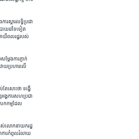
ការ​ស្តារ​លទ្ធិ​ប្រជា​
ោបាយ​ដទៃ​ទៀត ​
ាយី​ពលរដ្ឋ​របស់​
្តែង​ការ​ភ្ញាក់​
ារវាយ​ប្រហារ​លើ​
​តែ​សោះ​ថា​ ទង្វើ​
្ញ​អង្គការ​សហ​ប្រជា
បេសក​កម្ម​ដែល​
របស់​លោក​នាយក​រដ្ឋ​
ុលាការ​កំពូលរំលាយ​