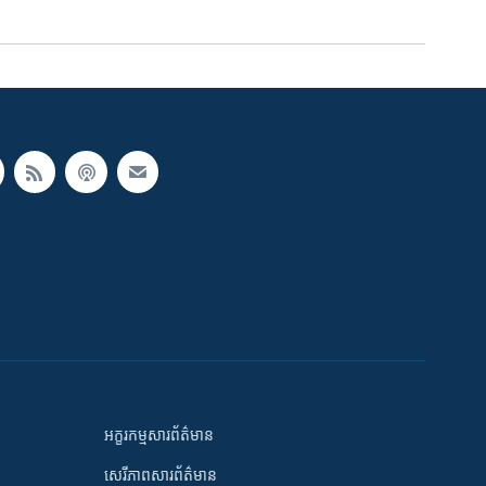
អក្ខរកម្មសារព័ត៌មាន
សេរីភាពសារព័ត៌មាន