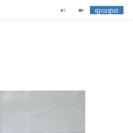
ផ្សាយផ្ទាល់