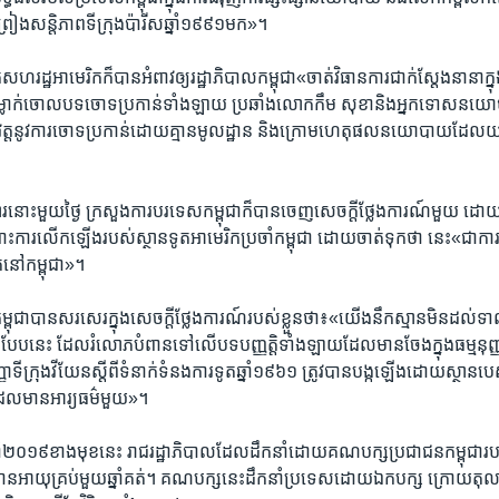
ព្រៀង​សន្តិភាព​ទីក្រុង​ប៉ារីស​ឆ្នាំ​១៩៩១​មក‍»។​
​សហ​រដ្ឋ​អាមេរិក​ក៏​បាន​អំពាវ​ឲ្យរដ្ឋាភិបាល​កម្ពុជា​«ចាត់​វិធាន​ការ​ជាក់​ស្តែង​នានា​ក្នុង​
​ទម្លាក់​ចោល​បទ​ចោទ​ប្រកាន់​ទាំងឡាយ ​ប្រឆាំង​លោក​កឹម សុខា​និង​អ្នកទោស​នយ
វត្ត​នូវ​ការ​ចោទ​ប្រកាន់​ដោយ​គ្មាន​មូលដ្ឋាន ​និង​ក្រោម​ហេតុ​ផល​នយោបាយ​ដែល​យ
​នោះ​មួយ​ថ្ងៃ​ ក្រសួង​ការ​បរទេស​កម្ពុជា​ក៏បាន​ចេញ​សេចក្តី​ថ្លែង​ការណ៍​មួយ ​ដោយ​សម
ពោះ​ការ​លើក​ឡើង​របស់​ស្ថានទូត​អាមេរិក​ប្រចាំកម្ពុជា​ ​ដោយ​ចាត់​ទុក​ថា ​នេះ​«ជា​ក
នៅ​កម្ពុជា»។​
្ពុជាបាន​សរសេរ​ក្នុង​សេចក្តី​ថ្លែង​ការណ៍របស់​ខ្លួនថា៖«យើង​នឹក​ស្មាន​មិនដល់​ទាល់
ន​បែប​នេះ ​ដែល​រំលោភ​បំពាន​ទៅ​លើ​បទ​បញ្ញត្តិ​ទាំង​ឡាយ​ដែល​មាន​ចែង​ក្នុង​ធម្មនុញ
្ញា​ទីក្រុង​វីយែនស្តីពី​ទំនាក់​ទំនង​ការទូត​ឆ្នាំ​១៩៦១​ ត្រូវ​បាន​បង្ក​ឡើង​ដោយ​ស្ថាន​
ែល​មាន​អារ្យធម៌​មួយ»។​
​ឆ្នាំ​២០១៩​ខាង​មុខ​នេះ ​រាជ​រដ្ឋា​ភិបាល​ដែល​ដឹក​នាំ​ដោយ​គណបក្ស​ប្រជាជន​កម្ពុជា​
ង​មាន​អាយុ​គ្រប់​មួយ​ឆ្នាំ​គត់។ ​គណបក្ស​នេះ​ដឹក​នាំ​ប្រទេស​ដោយ​ឯកបក្ស​ ក្រោយ​ត