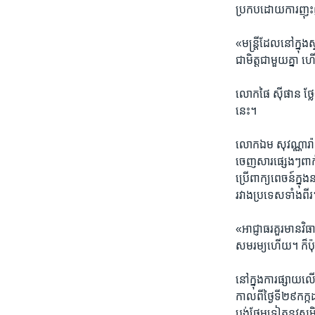
ប្រកប​ដោយ​ការ​ញុះ
«មន្រ្តី​ដែល​នៅ​ក្នុ
ជាមិត្ត​ជាមួយ​គ្នា ​ហ
លោកផៃ​ ស៊ីផាន​ ថ្លែង​
នេះ។​
លោក​ឯម សុវណ្ណារ៉ា 
ចេញ​សារ​ផ្សេងៗ​ពាក់ព័ន
ប្រើ​ពាក្យ​ពេចន៍​ក្នុ
រវាង​ប្រទេស​ទាំង​ពីរ
«អាជ្ញាធរ​គួរមាន​វិធាន
សម​រម្យ​ហើយ។​ ក៏​ប៉ុន
នៅ​ក្នុងការ​ផ្សាយ​លើ​
កាល​ពីថ្ងៃទី​២៩​កក្កដ
បង់​ថែម​ទៀត​នូវ​សមិទ