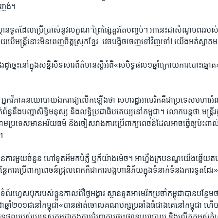
ញង់។​
ង​ស្ថានទូត​ដែល​ប្រើប្រាស់​នូវ​លក្ខណៈ​ព្រៃផ្សៃ​គួរ​តែ​បញ្ចប់។ អា​នេះ​ជា​សំណូម​ពរ​រប
ើយ​បើ​មន្រ្តី​នោះ​មិន​ពេញ​ចិត្ត​ស្រុក​ខ្មែរ ​ វេច​បង្វិច​ចេញ​ទៅ​វិញ​ទៅ!​ យើង​អត់​ស្វាគម
ដូច្នេះ​នៅ​ក្នុង​សន្និសីទ​សារ​ព័ត៌មាន​ស្តី​អំពី​«សមិទ្ធ​ផល​១​ឆ្នាំ​ក្រោយ​ការ​បោះ​ឆ្នោត
​អ្នក​វិភាគ​នយោបាយ​ឯករាជ្យ​លើក​ឡើង​ថា​ សហ​រដ្ឋ​អាមេរិក​គឺ​ជា​ប្រទេស​មហា​
្ធ​នឹង​បញ្ហា​សិទ្ធិ​មនុស្ស ​និងលទ្ធិ​ប្រជា​ធិបតេយ្យ​នៅ​កម្ពុជា។ ​លោក​បន្ត​ថា ​មន្រ្តី​រដ
ង​នាម​ប្រទេស​មាន​អរិយធម៌ ​និង​ចៀស​វាង​ការ​ប្រើ​ពាក្យ​ពេចន៍​ដែល​អាច​ធ្វើ​ឲ្យ​ប៉ះពាល់
។​
ការ​មួយ​ចំនួន​ ហៅ​ទូត​អី​មក​បំភ្លឺ ​ឬ​ក៏​យ៉ាង​ម៉េច។​ ​អាហ្នឹង​ក្រប​ខណ្ឌ​យើង​ឆ្លើយ​តប​តា
្តែ​ការ​ប្រើ​ពាក្យ​ពេចន៍​ជ្រុល​ពេក​ក៏​ជា​ការ​បង្ក​ហានិភ័យ​ក្នុង​ទំនាក់​ទំនង​ការទូត​ដែរ»
ទំព័រហ្វេស​ប៊ុក​របស់​ខ្លួន​កាលពី​ថ្ងៃអង្គារ ​ស្ថានទូត​អាមេរិក​ប្រចាំ​កម្ពុជា​បានបន្ថែម​
ា​ឆ្នាំ​២០១៨​នៅ​កម្ពុជា​«បាន​ផាត់​ចោល​គណបក្ស​ប្រឆាំងធំ​ជាង​គេ​នៅ​កម្ពុជា ​ហើយ​វា​រឹ
្ធ​ផល​របស់​ប្រទេស​កម្ពុជា​ក្នុង​ការ​ជំរុញ​ការផ្សះផ្សា​នយោបាយ​ និង​លើក​កម្ពស់​កំណ