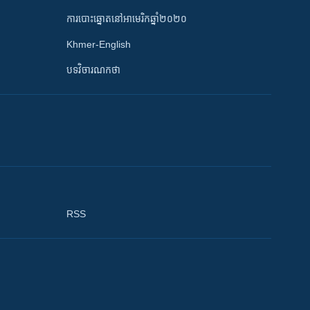
ការបោះឆ្នោតនៅអាមេរិកឆ្នាំ២០២០
Khmer-English
បទវិចារណកថា
RSS