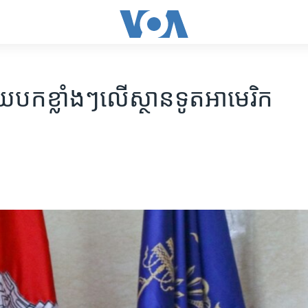
ាយ​បក​ខ្លាំងៗ​លើ​ស្ថាន​ទូត​អាមេរិក