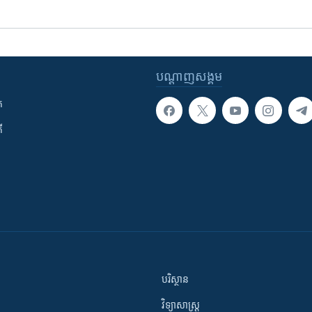
បណ្តាញ​សង្គម
ក
ី
បរិស្ថាន
វិទ្យាសាស្រ្ត