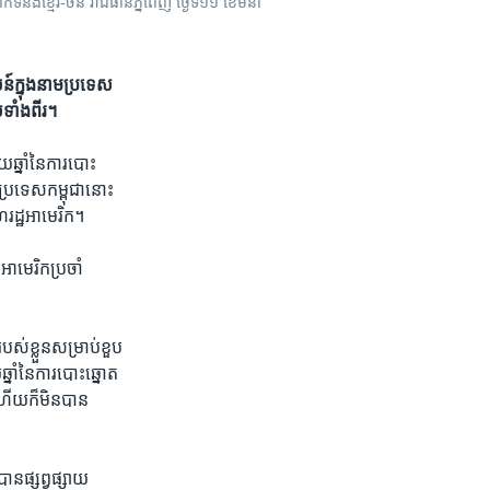
ាក់ទំនង​ខ្មែរ-ចិន រាជធានីភ្នំពេញ ថ្ងៃទី១១ ខែមីនា
៍​ក្នុង​នាម​ប្រទេស​
ទាំង​ពីរ។​
​ឆ្នាំ​នៃ​ការ​បោះ​
ង​ប្រទេស​កម្ពុជា​នោះ​
ហ​រដ្ឋ​អាមេរិក។​
អាមេរិក​ប្រចាំ​
របស់​ខ្លួន​សម្រាប់​ខួប​
្នាំ​នៃ​ការ​បោះឆ្នោត​
ហើយ​ក៏​មិន​បាន​
បាន​ផ្សព្វផ្សាយ​