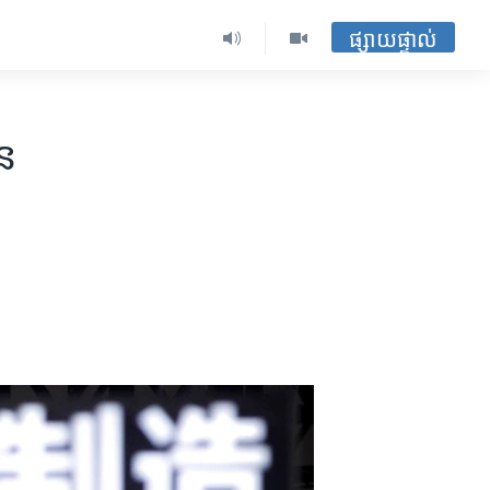
ផ្សាយផ្ទាល់
ន​