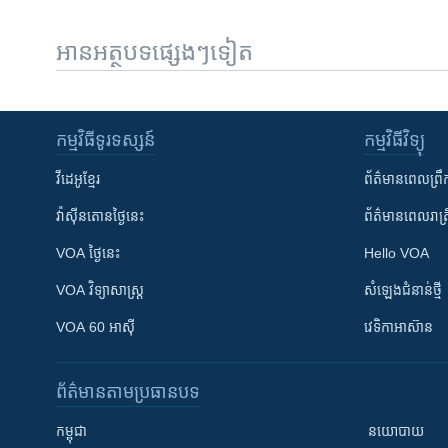
អានអត្ថបទផ្សេងៗទៀត
កម្មវិធី​ទូរទស្សន៍
កម្មវិធី​វិទ្យុ
វីដេអូ​ខ្មែរ
ព័ត៌មាន​ពេល​ព្រឹ
វ៉ាស៊ីនតោន​ថ្ងៃ​នេះ
ព័ត៌មាន​​ពេល​រាត្រ
VOA ថ្ងៃនេះ
Hello VOA
VOA ​វិទ្យាសាស្ត្រ
សំឡេង​ជំនាន់​ថ្មី
VOA 60 អាស៊ី
វេទិកា​អាស៊ាន
ព័ត៌មាន​តាមប្រធានបទ​
កម្ពុជា
នយោបាយ