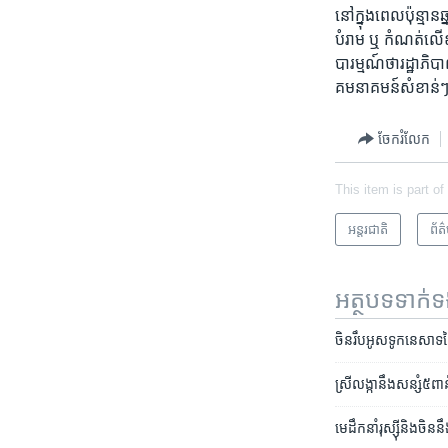
នៅក្នុង​ពេល​ប៉ុន្មាន​ឆ
បំរាម​ ឬ ​កំណត់​លើ
បារម្មណ៍​ថា​រដ្ឋាភិបា
គមនាគមន៍​សំខាន់ៗ។
ចែករំលែក
This item is part of
អន្តរជាតិ
ព័ត
អត្ថបទ​ទាក់
ចិន​រឹបអូស​ទូក​នេសាទ​តៃវ
ស្រីលង្កា​នឹង​សន្សំ​​៥ពា
មេដឹកនាំ​រុស្ស៊ី​និង​ចិន