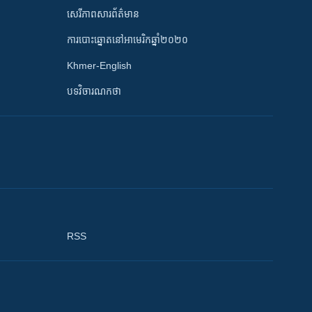
សេរីភាពសារព័ត៌មាន
ការបោះឆ្នោតនៅអាមេរិកឆ្នាំ២០២០
Khmer-English
បទវិចារណកថា
RSS