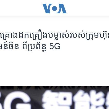
់​គ្រោង​ដក​គ្រឿង​បម្លាស់​របស់​ក្រុមហ៊ុ
​ចិន​ ពី​ប្រព័ន្ធ 5G