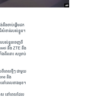
៉ង់​នឹង​ចាប់ផ្តើម​ដក
សំខាន់​របស់​ខ្លួន។
់​របស់ខ្លួន​ចេញពី​
awei ​និង​ ZTE​ នឹង​
ំងពីរ​នោះ ​សម្រាប់​
លពី​ពេលថ្មីៗ​ ជាមួយ​
one និង​
ថលេខា​នៅពេល​ខាងមុខ។
ជាពិសេស ​នៅពេល​ដែល​