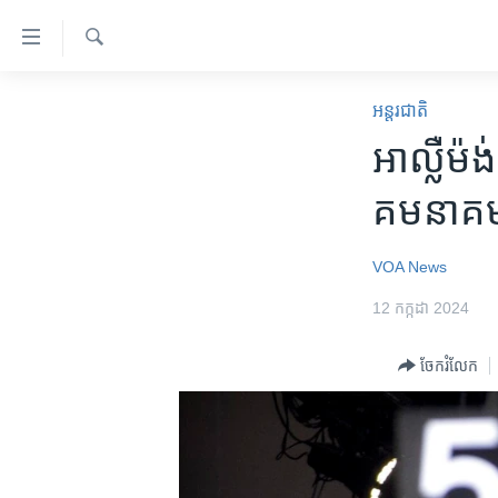
ភ្ជាប់​
ទៅ​
គេហទំព័រ​
ស្វែង​
កម្ពុជា
រក
អន្តរជាតិ
ទាក់ទង
អន្តរជាតិ
អាល្លឺម៉ង
រំលង​
និង​
អាមេរិក
គមនាគមន៍
ចូល​
ចិន
ទៅ​​
ទំព័រ​
ហេឡូវីអូអេ
VOA News
ព័ត៌មាន​​
កម្ពុជាច្នៃប្រតិដ្ឋ
12 កក្កដា 2024
តែ​
ម្តង
ព្រឹត្តិការណ៍ព័ត៌មាន
ចែករំលែក
រំលង​
ទូរទស្សន៍ / វីដេអូ​
និង​
ចូល​
វិទ្យុ / ផតខាសថ៍
ទៅ​
កម្មវិធីទាំងអស់
ទំព័រ​