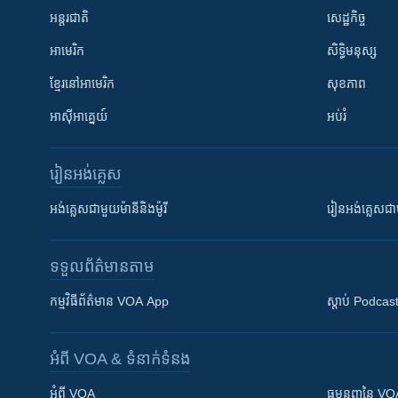
អន្តរជាតិ
សេដ្ឋកិច្ច
អាមេរិក
សិទ្ធិមនុស្ស
ខ្មែរ​នៅអាមេរិក
សុខភាព
អាស៊ីអាគ្នេយ៍
អប់រំ
រៀន​​អង់គ្លេស
អង់គ្លេស​ជាមួយ​ម៉ានី​និង​ម៉ូរី
រៀន​​​​​​អង់គ្លេ
ទទួល​ព័ត៌មាន​តាម
កម្មវិធី​ព័ត៌មាន VOA App
ស្តាប់ Podcas
អំពី​ VOA & ទំនាក់ទំនង
អំពី​ VOA
ធម្មនុញ្ញ​នៃ V