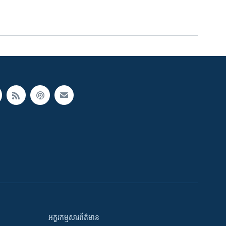
អក្ខរកម្មសារព័ត៌មាន