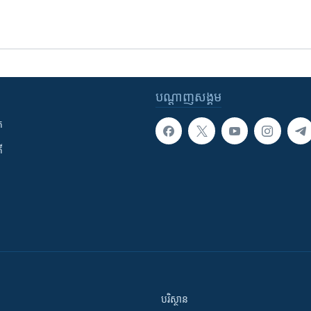
បណ្តាញ​សង្គម
ក
ី
បរិស្ថាន