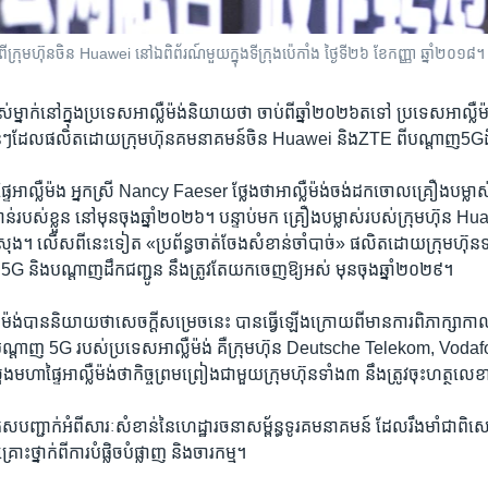
 ពីក្រុមហ៊ុនចិន Huawei នៅឯពិព័រណ៍មួយក្នុងទីក្រុងប៉េកាំង ថ្ងៃទី២៦ ខែកញ្ញា ឆ្នាំ២០១៨។
​ខ្ពស់​ម្នាក់​នៅក្នុង​ប្រទេស​អាល្លឺម៉ង់​និយាយ​ថា ​ចាប់ពី​ឆ្នាំ​២០២៦​តទៅ​ ប្រទេស​អាល្លឺម
ន់ៗ​ដែល​ផលិត​ដោយ​ក្រុមហ៊ុន​គមនាគមន៍​ចិន​ Huawei ​និង​ZTE​ ពី​បណ្តាញ​5G​ដ៏​
ហាផ្ទៃ​អាល្លឺម៉ង​ អ្នកស្រី Nancy Faeser ​ថ្លែង​ថា​អាល្លឺម៉ង់​ចង់​ដកចោល​គ្រឿង​បម្លាស
ន់​របស់​ខ្លួន​ នៅមុន​ចុង​ឆ្នាំ២០២៦។ បន្ទាប់មក ​គ្រឿង​បម្លាស់​របស់​ក្រុមហ៊ុន ​Hu
ស្រុង។ លើសពីនេះ​ទៀត​ «ប្រព័ន្ធ​ចាត់ចែង​សំខាន់​ចាំបាច់‍» ផលិត​ដោយ​ក្រុមហ៊ុន​ទា
្ធ​ 5G ​និង​បណ្តាញ​ដឹកជញ្ជូន ​នឹង​ត្រូវតែ​យកចេញ​ឱ្យ​អស់ ​មុនចុង​ឆ្នាំ​២០២៩។
លឺម៉ង់​បាន​និយាយ​ថា​សេចក្តី​សម្រេច​នេះ ​បាន​ធ្វើឡើង​ក្រោយពី​មាន​ការពិភាក្សា​កា
ស់​បណ្តាញ 5G​ របស់​ប្រទេស​អាល្លឺម៉ង់​ គឺ​ក្រុមហ៊ុន Deutsche Telekom, Vodaf
មហាផ្ទៃ​អាល្លឺម៉ង់​ថា​កិច្ចព្រមព្រៀង​ជាមួយ​ក្រុមហ៊ុន​ទាំង៣ ​នឹង​ត្រូវ​ចុះ​ហត្
ន្ន​ គូស​បញ្ជាក់​អំពី​សារៈសំខាន់​នៃ​ហេដ្ឋា​រចនា​សម្ព័ន្ធ​ទូរគមនាគមន៍ ​ដែលរឹងមាំ​
ះថ្នាក់​ពី​ការបំផ្លិច​បំផ្លាញ ​និង​ចារកម្ម។