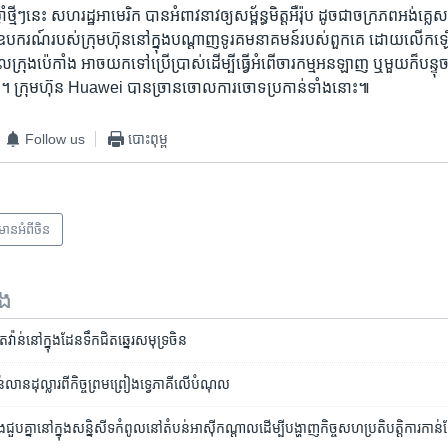
្នាំថ្មីៗ​នេះ ​សហរដ្ឋ​អាមេរិក ​បាន​អំពាវនាវ​ឲ្យ​សម្ព័ន្ធមិត្ត​អឺរ៉ុប ដូចជា​ចក្រភព​អង់គ្ល
​ឧបករណ៍​របស់​ក្រុមហ៊ុន​នៅក្នុង​បណ្តាញ​ទូរគមនាគមន៍​របស់​ពួកគេ ​ដោយ​លើកឡើង​
ល​ក្រុងប៉េកាំង ​អាច​យក​ទៅ​ប្រើប្រាស់​ដើម្បី​ធ្វើ​អំពើ​ចារកម្ម​អនឡាញ ​ឬ​មួយ​ក៏​បន្ទុចបង្
 ក្រុមហ៊ុន​ Huawei​ បាន​ច្រានចោល​ការចោទ​ប្រកាន់​ទាំងនោះ៕
Follow us
បោះពុម្ព
៌មានអំពី​ចិន
ទង
៉ាន់​នៅ​ក្នុង​ដែន​ទឹក​ជិត​ឆ្នេរ​សមុទ្រ​ចិន
ន់​លាន​ដុល្លារ​ពី​កិច្ចព្រមព្រៀង​ទ្វេ​ភាគី​លើ​បំណុល
​នឹង​ជួប​គ្នា​នៅ​ក្នុង​សន្និសីទ​កំពូល​នៅ​តំបន់​អាស៊ី​កណ្តាល​ដើម្បីបង្ហាញ​កិច្ចសហ​ប្រតិបត្តិការ​កាន់