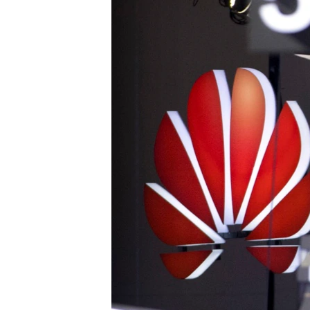
រចនា
សម្ព័ន្ធ​
រំលង​
និង​
ចូល​
ទៅ​
កាន់​
ទំព័រ​
ស្វែង​
រក