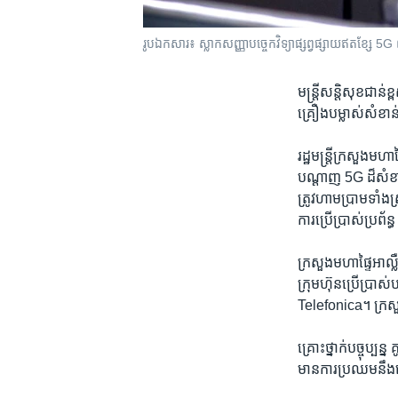
រូបឯកសារ៖ ស្លាកសញ្ញាបច្ចេកវិទ្យាផ្សព្វផ្សាយឥតខ្សែ 5G
មន្ត្រី​សន្តិសុខ​ជាន់
គ្រឿង​បម្លាស់​សំខា
រដ្ឋមន្ត្រី​ក្រសួង​ម
បណ្តាញ​ 5G ​ដ៏​សំខា
ត្រូវ​ហាមប្រាម​ទាំង
ការប្រើប្រាស់​ប្រព័ន
ក្រសួង​មហាផ្ទៃ​អាល្
ក្រុមហ៊ុន​ប្រើប្រា
Telefonica។ ក្រសួង​
គ្រោះថ្នាក់​បច្ចុប្ប
មាន​ការប្រឈម​នឹង​គ្រោ