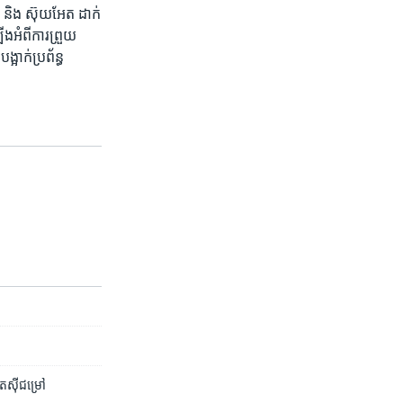
េស ​និង ​ស៊ុយអែត​ ​ដាក់
អំពី​ការព្រួយ​
អាក់​ប្រព័ន្ធ​
តែ​ស៊ី​ជម្រៅ