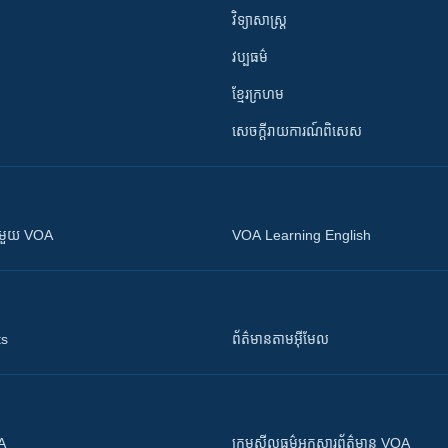
វិទ្យាសាស្រ្ត
វប្បធម៌
ខ្មែរក្រហម
សេចក្តីរាយការណ៍ពិសេស
ស​​ជាមួយ VOA
VOA Learning English
ts
ព័ត៌មាន​តាម​អ៊ីមែល
OA
ក្រម​​​សីលធម៌​​​អ្នក​​​សារព័ត៌មាន VOA