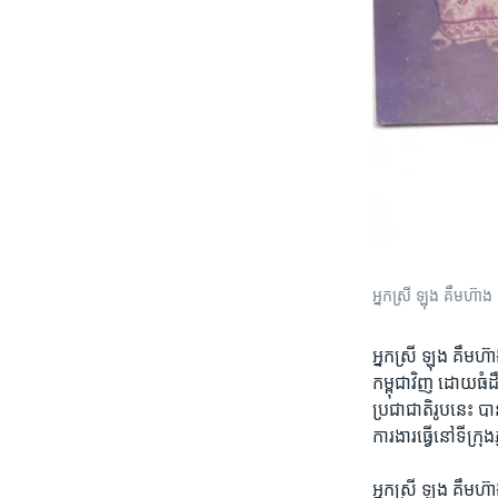
អ្នក​ស្រី ឡុង គឹមហ៊ាង​
អ្នកស្រី​ ឡុង គឹមហ៊ា
កម្ពុជា​វិញ​ ដោយ​ធំ​ដឹ
ប្រជាជាតិ​រូប​នេះ​ បា
ការងារ​ធ្វើ​នៅទីក្រុង​
អ្នកស្រី​ ឡុង គឹមហ៊ាង 