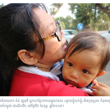
យា​លោក រ៉ាត់ រត្ន​មុនី ​អ្នក​បកប្រែ​ភាពយន្ត​ឯកសារ «ម្តាយ​ខ្ញុំ​លក់​ខ្ញុំ»និង​កូន​ប្រុស​ កំពុងអង្
​ប្រចាំ​កម្ពុជា ជា​លើកទី​៤ នៅថ្ងៃទី៦ ខែកុម្ភៈ ឆ្នាំ២០១៩។