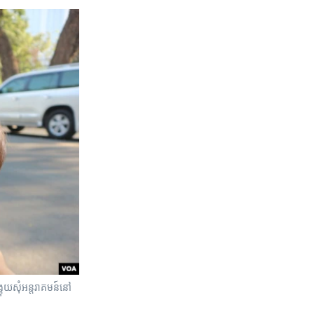
គុយ​សុំ​អន្តរាគមន៍​នៅ​