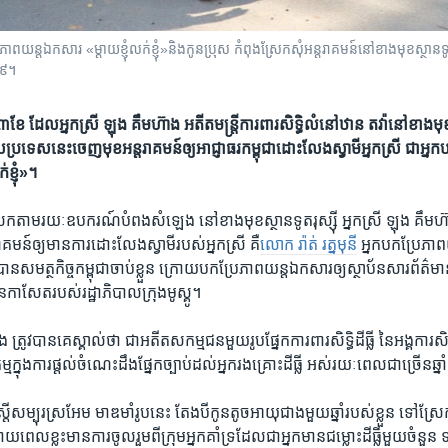
ែភាពយន្តឯកសារ «ម្តាយខ្ញុំលក់ខ្ញុំ»និងកូនប្រុស កំពុងស្រែកសុំអន្តរាគមន៍នៅខាងមុខស្ថានទូតរ
១៩។
​ ដែល​អ្នកស្រី​ ឡុង គឹមហ៊ាង​ អតីត​មន្រ្តី​ការពារ​សិទ្ធិ​លំនៅឋាន តវ៉ា​នៅ​ខាង​មុខ​ស
​ប្រទេស​នេះ​ចេញ​មុខ​អន្តរាគមន៍​ឲ្យ​​អាជ្ញាធរ​កម្ពុជា​​ដោះ​លែង​ស្វាមី​អ្នកស្រី ​ជា​អ្នក
​ខ្ញុំ»។
រែក​តាម​រយៈ​ឧបករណ៍​បំពង​សំឡេង​ នៅ​ខាង​មុខស្ថានទូត​រុស្ស៊ី អ្នកស្រី​ ឡុង គឹមហ៊ា
តរាគមន៍​ឲ្យ​មាន​ការ​ដោះលែង​ស្វាមី​របស់​អ្នកស្រី​ គឺ​
លោក​ រ៉ាត់ រត្នមុនី
​ អ្នក​បកប្រែ​ភា
ត្រូវ​បាន​សមត្ថកិច្ច​កម្ពុជា​ចាប់​ខ្លួន​ ក្រោយ​បកប្រែ​ភាពយន្ត​ឯកសារ​ឲ្យ​ស្ថាប័ន​សារ
ន​កាសែតរបស់​រដ្ឋាភិបាល​ក្រុង​មូស្គូ។
​ ត្រូវ​បាន​គេ​ស្គាល់​ថា​ ជា​អតីត​សកម្មជន​មួយ​រូប​ផ្នែក​ការពារ​សិទ្ធិ​ដីធ្លី​ នៃ​អង្គការ​ស
្ម​ក្នុង​ការ​ផ្តល់​ចំណេះ​ដឹង​ផ្នែក​ច្បាប់​ដល់​អ្នក​រងគ្រោះ​ដី​ធ្លី​ អស់​រយៈ​ពេល​ជាច្រើន​ឆ្ន
 ស្រ្តី​សម្បុរ​ស្រអែម​ មាឌ​មាំ​រូប​នេះ ​តែង​បី​កូន​តូច​អាយុ​ជាង​មួយ​ឆ្នាំ​របស់​ខ្លួន​ ទៅ​
ដោយ​ពេល​ខ្លះ​មាន​ការ​ចូលរួម​ពី​ក្រុម​អ្នកគាំទ្រ​ដែល​ជា​អ្នក​មាន​ជម្លោះ​ដី​ធ្លី​មួយ​ចំនួន​ 