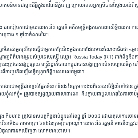
មន៍​មាន​ជម្លោះ​ដីធ្លី​ក្នុង​រាជធានី​ភ្នំពេញ​ ក្រោយ​ពេល​អ្នក​ស្រី​បាន​ស្វែងយល់​ពី​ស្
 បាន​រៀបការ​ជាមួយ​លោក ​រ៉ាត់ រត្នមុនី​ អតីត​មន្រ្តី​អង្គការ​ការពារ​សិទ្ធិ​ពលករ​ កាល​
អាយុ​ជាង ​១ ​ឆ្នាំ​ជា​ចំណង​ដៃ។
ាមី​របស់​អ្នកស្រី​បាន​ធ្វើ​ជា​អ្នក​បកប្រែវីដេអូ​ឯកសារ​ដែល​មាន​ចំណង​ជើង​ថា​ «ម្តាយ​ខ្ញុំ​
ព័ត៌មាន​រដ្ឋ​របស់​ប្រទេស​រុស្ស៊ី​ ​ឈ្មោះ​ ​Russia​ ​Today ​(RT)​ ពាក់ព័ន្ធ​នឹង​ការ​
ូ​នេះ​ត្រូវ​បាន​ផ្សព្វផ្សាយ​ ​មន្រ្តី​រដ្ឋាភិបាល​កម្ពុជា​បាន​បង្ហាញ​ការ​មិន​សប្បាយ​ចិត្ត​
​ការ​ប្រឌិត​ឡើង​ធ្វើ​ឲ្យ​ខូច​កិត្តិយស​របស់​កម្ពុជា។
​ការងារ​ជា​មន្ត្រី​ជាន់​ខ្ពស់​ផ្នែក​ទំនាក់ទំនង​ នៃ​ក្រុម​ការងារ​ពិសេស​សិទ្ធិ​លំនៅឋាន ក្
​ខ្ញុំ​លក់​ខ្ញុំ»​ ត្រូវ​បាន​ផ្សព្វផ្សាយ​ជា​សាធារណៈ និង​ក្លាយ​ជា​មូលហេតុ​នៃ​ការ​ចាប់​ខ្ល
​ ឡុង គឹមហ៊ាង ​ត្រូវ​បាន​សមត្ថកិច្ចចាប់​ខ្លួន​នៅ​ខែ​ធ្នូ ឆ្នាំ​ ២០១៨​ ដោយតុលាការ​ច
រើស​អើង»​ តាម​មាត្រា ​៤៩៦​នៃ​ក្រម​ព្រហ្មទណ្ឌ។​ លោក រ៉ាត់ រត្នមុនី​ អាច​នឹង​ត្រូវ​ជា
្រសិន​បើ​តុលាការ​រក​ឃើញ​ថា ​លោក​មាន​ទោស។​