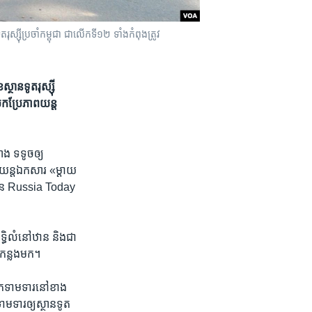
ុស្ស៊ីប្រចាំកម្ពុជា ជាលើកទី១២ ទាំងកំពុងត្រូវ
្ថានទូត​រុស្ស៊ី
​បកប្រែ​ភាពយន្ត​
ង​ ទទូច​ឲ្យ
ពយន្ត​ឯកសារ​ ​«ម្តាយ​
ព័ត៌មាន​ Russia Today
ិទ្ធិ​លំនៅឋាន​ និង​ជា​
ាំ​កន្លង​មក។
ស្រែក​ទាមទារ​នៅ​ខាង​
​ទាមទារ​ឲ្យ​ស្ថានទូត​