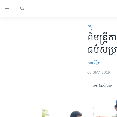
ភ្ជាប់​
ទៅ​
គេហទំព័រ​
ស្វែង​
កម្ពុជា
រក
កម្ពុជា
ទាក់ទង
អន្តរជាតិ
ពី​មន្រ្តី​​
រំលង​
និង​
អាមេរិក
ធម៌​សម្រាប
ចូល​
ចិន
ទៅ​​
ទំព័រ​
ហេឡូវីអូអេ
កាន់ វិច្ឆិកា
ព័ត៌មាន​​
កម្ពុជាច្នៃប្រតិដ្ឋ
05 មេសា 2019
តែ​
ម្តង
ព្រឹត្តិការណ៍ព័ត៌មាន
ចែករំលែក
រំលង​
ទូរទស្សន៍ / វីដេអូ​
និង​
ចូល​
វិទ្យុ / ផតខាសថ៍
ទៅ​
កម្មវិធីទាំងអស់
ទំព័រ​