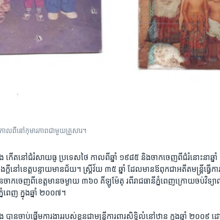
 កាល​ពី​នៅ​កុមារភាព​ជាមួយ​គ្រួសារ​។​
ង ​កើត​នៅ​ជំរំ​សាយធូ​ ប្រទេស​ថៃ​ កាល​ពី​ឆ្នាំ​ ១៩៨៥​ និង​ចាកចេញ​ពី​ជំរំ​នោះ​នា​ឆ្នា
ង​ក្តី​នៅ​ខេត្ត​បន្ទាយមានជ័យ។​ ស្រ្តី​វ័យ ​៣៥​ ឆ្នាំ​ ដែលមាន​ឪពុក​ជា​អតីត​មន្រ្តី​ធ្វើ​ក
ន​ចាក​ចេញ​ពី​ខេត្ត​មាន​ចម្ងាយ ៣៦០ គីឡូម៉ែត្ រ​ពី​រាជ​ធានី​ភ្នំពេញ​ក្រោយ​ចប់​វិទ្យាល
ភ្នំពេញ​ ក្នុង​ឆ្នាំ​ ២០០៧។​
បាន​ចាប់​ផ្តើម​ការងារ​របស់​ខ្លួន​ជា​មន្រ្តី​ការពារ​សិទ្ធិ​លំនៅឋាន​ ក្នុង​ឆ្នាំ ​២០០៩​ ដោ