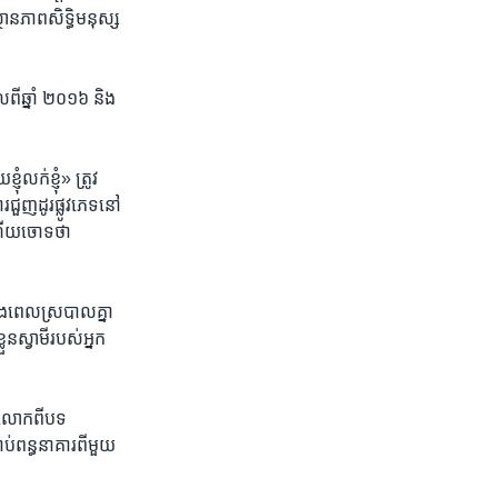
ថានភាព​សិទ្ធិ​មនុស្ស​
ពី​ឆ្នាំ ​២០១៦​ និង​
លក់​ខ្ញុំ»​ ត្រូវ​
ជួញ​ដូរ​ផ្លូវ​ភេទ​នៅ​
 ​ហើយ​ចោទ​ថា​
នុង​ពេល​ស្របាល​គ្នា​
ួន​ស្វាមី​របស់​អ្នក
ោទ​លោក​ពី​បទ
ប់​ពន្ធនាគារ​ពី​មួយ​