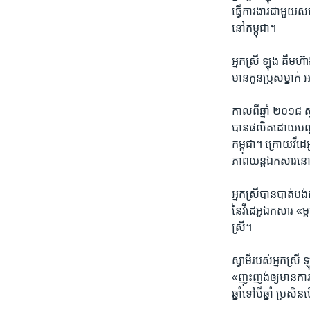
ធ្វើ​ការងារ​ជាមួយ​សហគ
នៅ​កម្ពុជា។
អ្នកស្រី ឡុង គឹមហ៊ាង​
មាន​កូន​ប្រុស​ម្នាក់ 
កាលពី​ឆ្នាំ​ ២០១៨​ ស្វ
បាន​ផលិត​ដោយ​បណ្តាញ​
កម្ពុជា។​ ​ក្រោយ​វីដេអ
ភាពយន្ត​ឯកសារ​នោះ​គឺ
​អ្នកស្រី​បាន​បាត់បង់
នៃ​វីដេអូឯកសារ​ «ម្តាយ
ស្រី។
ស្វាមី​របស់​អ្នកស្រី
«ញុះញង់​ឲ្យ​មាន​ការ​
ឆ្នាំ​ទៅ​បី​ឆ្នាំ​ ប