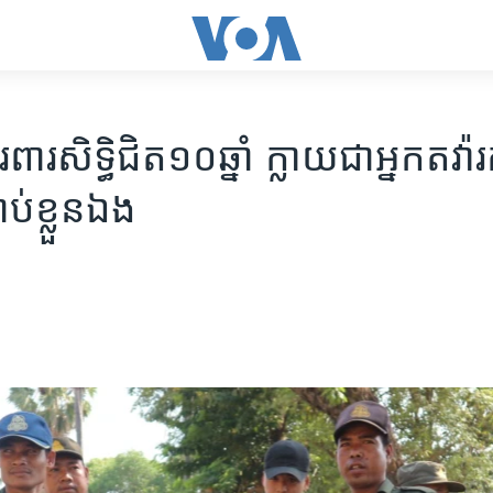
ការពារ​សិទ្ធិ​ជិត​១០​ឆ្នាំ​​ ក្លាយ​ជា​អ្នក​តវ៉ា​
់​ខ្លួន​ឯង​​​