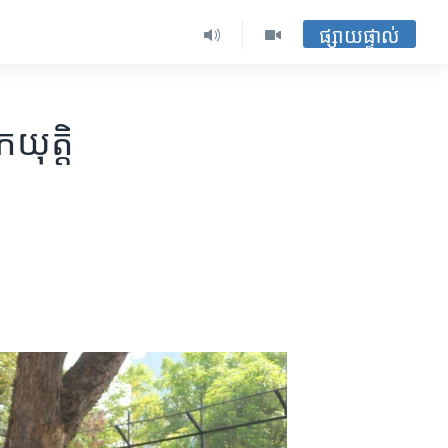
ផ្សាយផ្ទាល់
រក​យុត្តិ