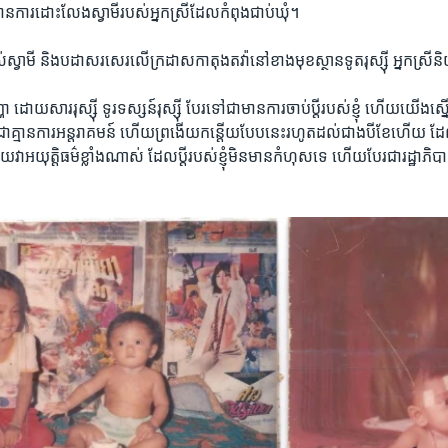
្យ​មាន​ការ​ដោះលែង​ស្វាមី​របស់​អ្នកស្រី​ដែល​កំពុង​ជាប់​ឃុំ។
​ស្វាមី​ និង​បដា​សរសេរ​លើ​ក្រដាស​កាតុង​តវ៉ា​នៅ​ខាង​មុខស្ថានទូត​រុស្ស៊ី​ អ្នកស្រី​
 ដោយសារ​រុស្ស៊ី​ ទូរទស្សន៍​រុស្ស៊ី​ បែរ​ទៅ​ជា​មាន​ការ​ចាប់​ប្តី​របស់​ខ្ញុំ​ ហើយ​យើង​ស្នើ​
រ​ជា​គ្មាន​ការ​អន្តរាគមន៍​ ហើយ​ព្រងើយ​កន្តើយ​បែប​នេះ​រហូត​ដល់​ជាង​បី​ខែ​ហើយ ​ដែល​ប្តី​ខ្ញ
វា​អយុត្តិធម៌​ខ្លាំង​ណាស់​ ដែល​ប្តី​របស់​ខ្ញុំ​មិន​មាន​កំហុស​ទេ ហើយ​បែរ​ជា​រដ្ឋាភិបាល​ [កម្