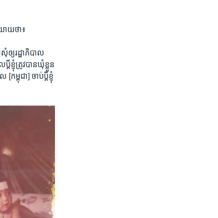
និយាយ​ថា៖​
សុំ​ឲ្យ​រដ្ឋាភិបាល​
ុំ​ត្រូវ​បាន​ឃុំ​ខ្លួន​
ពុជា]​ ចាប់​ប្តី​ខ្ញុំ​