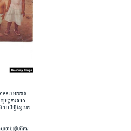
ំ​ ១៩៩២​ មក​កាន់​
ារ​ឲ្យ​អង្គការ​សហ​
័យ ​ដើម្បី​ស្វែង​រក​
យ​ចាប់​ផ្តើម​ពី​ការ​