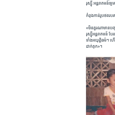
រុស្ស៊ី ​អន្តរាគមន៍​ឲ
កំពុង​កាន់រូបថត​របស់
«មិន​គួរ​ណា​មាន​បញ្ហា​
រុស្ស៊ី​អន្តរាគមន៍​ បែ
ទាំង​អយុត្តិធម៌។​ ហើយ​
ដាក់​គុក»។