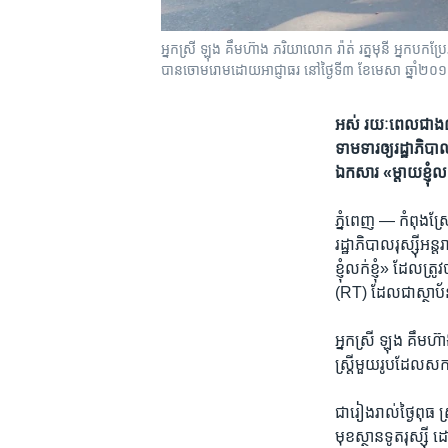
អ្នកស្រី ឡុង គឹមហ៊ាង ភរិយាលោក រ៉ាត់ រត្នមុនី អ្នកបកប្រ
បានចោមរោមដោយអាជ្ញាធរ នៅថ្ងៃទី៣ ខែមេសា ឆ្នាំ២០
អស់​ រយៈពេល​ជាង​៣​ខែ
ទាមទារ​ឲ្យ​រដ្ឋាភិបាល
ឯកសារ «ម្តាយ​ខ្ញុំ​លក់
ភ្នំពេញ —
កំពុង​ស្
រដ្ឋាភិបាល​រុស្ស៊ី​អន្
ខ្ញុំ​លក់​ខ្ញុំ»​ ដែល
(RT)​ ដែល​ជា​ស្ថាប័
​អ្នកស្រី ​ឡុង គឹមហ៊ាង
ស្រ្តី​មួយ​រូប​ដែល​សកម
​ជា​រៀង​រាល់​ថ្ងៃ​ពុធ​
មុខ​ស្ថានទូត​រុស្ស៊ី​ 