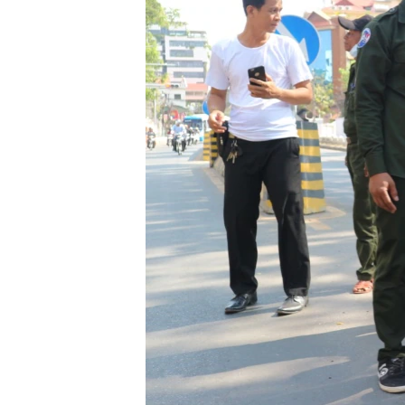
រចនា
សម្ព័ន្ធ​
រំលង​
និង​
ចូល​
ទៅ​
កាន់​
ទំព័រ​
ស្វែង​
រក