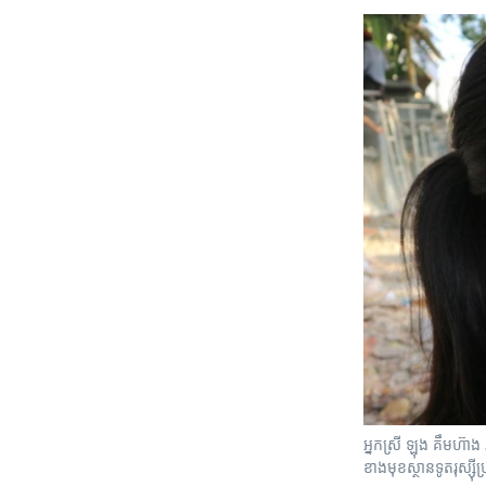
អ្នកស្រី ឡុង គឹមហ៊ាង ភរិ
ខាងមុខ​ស្ថានទូត​រុស្ស៊ី