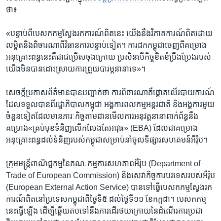
ថា៖
«បន្ទាប់ពី​បេសកកម្ម​ស្វែងរក​ការណ៍​ពិត​នេះ​ យើង​នឹង​វិភាគ​ការណ៍​ពិត​ដោយ​
លម្អិត​និង​ពិចារណា​ពី​វិធានការ​បន្ទាប់​ទៀត។ ការ​ដក​កម្ពុជា​ចេញពី​គម្រោង​
អនុគ្រោះពន្ធ​នេះ​គឺ​ជា​ជម្រើស​ចុងក្រោយ​ ប្រសិន​បើ​កិច្ច​ខិតខំ​ប្រឹងប្រែង​របស់​
យើង​មិន​បាន​ដោះស្រាយ​ការ​ព្រួយបារម្ភ​នានា​ទេ‍»។
​សេចក្តី​ប្រកាស​ព័ត៌មានបាន​បញ្ជាក់​ថា ​ការពិចារណា​គឺផ្តោត​លើ​របាយការណ៍​
ដែល​ទទួល​បាន​ពី​រដ្ឋាភិបាល​កម្ពុជា ​អង្គការ​ពលកម្ម​អន្តរជាតិ និង​អង្គការ​មួយ​
ចំនួន​ទៀត​ដែល​មាន​ភារៈកិច្ច​តាមដាន​មើល​ការ​អនុវត្ត​នានា​ពាក់​ព័ន្ធ​នឹង​
គម្រោង​«គ្រប់មុខ​ទំនិញ​លើកលែង​តែអាវុធ‍»​ (EBA) ដែល​ជា​គម្រោង​
អនុគ្រោះ​ពន្ធ​ដល់​ទំនិញ​របស់​កម្ពុជា​សម្រាប់​នាំចូល​ទីផ្សារ​សហគមន៍​អឺរ៉ុប។
ក្រុម​មន្ត្រី​ពាណិជ្ជកម្ម​នៃ​គណៈ​កម្មការ​សហ​ភាព​អឺរ៉ុប​ (Department of
Trade of European Commission)​ ​និង​សេវា​កិច្ចការ​បរទេស​របស់​អឺរ៉ុប​
​(European External Action Service)​ ​បាន​ទៅ​ធ្វើ​បេសក​កម្ម​ស្វែង​រក​
ការណ៍​ពិត​នៅ​ប្រទេស​កម្ពុជា​ពី​ថ្ងៃទី​៥ ​ដល់​ថ្ងៃទី​១១​ ខែ​កក្កដា។​ ​បេសក​កម្ម​
នេះ​ធ្វើ​ឡើង​ ដើម្បី​ឆ្លើយ​តប​ទៅ​នឹង​ការ​ដើរ​ថយ​ក្រោយ​នៃ​ដំណើរ​ការ​ប្រជា​