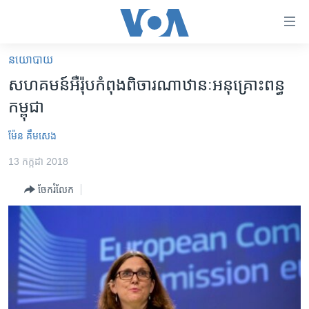
ភ្ជាប់​
ទៅ​
គេហទំព័រ​
នយោបាយ
កម្ពុជា
ទាក់ទង
សហគមន៍​អឺរ៉ុប​កំពុង​ពិចារណា​ឋានៈ​អនុគ្រោះ​ពន្ធ​
រំលង​
អន្តរជាតិ
កម្ពុជា
និង​
អាមេរិក
ចូល​
ម៉ែន គឹមសេង
ទៅ​​
ចិន
ទំព័រ​
13 កក្កដា 2018
ហេឡូវីអូអេ
ព័ត៌មាន​​
ចែករំលែក
តែ​
កម្ពុជាច្នៃប្រតិដ្ឋ
ម្តង
ព្រឹត្តិការណ៍ព័ត៌មាន
រំលង​
និង​
ទូរទស្សន៍ / វីដេអូ​
ចូល​
វិទ្យុ / ផតខាសថ៍
ទៅ​
ទំព័រ​
កម្មវិធីទាំងអស់