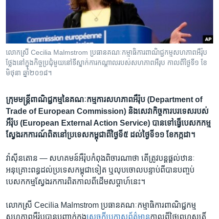
រចនា
សម្ព័ន្ធ​
Khmer English
រំលង​
និង​
បណ្តាញ​សង្គម
ចូល​
លោកស្រី Cecilia Malmstrom ​ប្រធាន​គណៈកម្មាធិការ​ពាណិជ្ជកម្ម​សហភាព​អឺរ៉ុប
ទៅ​
ថ្លែង​នៅ​ក្នុង​កិច្ចប្រជុំមួយនៅទីស្នាក់ការ​កណ្តាលរបស់សហភាព​អឺរុប កាលពីថ្ងៃទី១ ខែ
កាន់​
មិថុនា ឆ្នាំ២០១៨។
ទំព័រ​
ភាសា
ស្វែង​
ក្រុម​មន្ត្រី​ពាណិជ្ជកម្ម​នៃ​គណៈ​កម្មការ​សហ​ភាព​អឺរ៉ុប​ (Department of
រក
Trade of European Commission)​ ​និង​សេវា​កិច្ចការ​បរទេស​របស់​
អឺរ៉ុប​ ​(European External Action Service)​ ​បាន​ទៅ​ធ្វើ​បេសក​កម្ម​
ស្វែង​រក​ការណ៍​ពិត​នៅ​ប្រទេស​កម្ពុជា​ពី​ថ្ងៃទី​៥ ​ដល់​ថ្ងៃទី​១១​ ខែ​កក្កដា។
វ៉ាស៊ីនតោន —
សហគមន៍​អឺរ៉ុប​កំពុងពិចារ​ណា​ថា​ តើ​ត្រូវ​បន្ត​ផ្តល់​ឋានៈ​
អនុគ្រោះពន្ធ​ដល់​ប្រទេស​កម្ពុជា​ទៀត ​ឬ​លុបចោលបន្ទាប់​ពី​បាន​បញ្ចប់​
បេសកកម្ម​ស្វែងរក​ការពិត​កាលពី​ដើម​សប្តាហ៍​នេះ។
លោកស្រី Cecilia Malmstrom ​ប្រធាន​គណៈកម្មាធិការ​ពាណិជ្ជកម្ម​
សហភាព​អឺរ៉ុប​បាន​បញ្ជាក់​ក្នុង​
សេចក្តី​ប្រកាស​ព័ត៌មាន
​កាលពី​ថ្ងៃ​ព្រហស្បតិ៍​