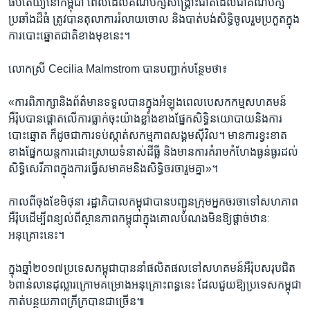
ធិបតេយ្យ​នៅ​កម្ពុជា ​ពេល​ដែល​គណបក្ស​សង្គ្រោះ​ជាតិ​ដែល​ជា​គណបក្ស​
ប្រឆាំង​ដ៏ធំ ​ត្រូវ​បាន​តុលាការ​រំលាយ​ចោល​ និង​បាត់​បង់​សិទ្ធិ​ចូលរួម​ប្រកួត​ក្នុង​
ការ​បោះឆ្នោត​ជាតិ​ខាង​មុខ​នេះ។​
លោកស្រី Cecilia Malmstrom បាន​បញ្ជាក់​បន្ថែម​ថា៖
«ការពិភាក្សា​និង​ព័ត៌មាន​ទទួលបាន​ក្នុង​អំឡុង​ពេល​បេសកកម្ម​សហគមន៍​
អឺរ៉ុប​បាន​ផ្តោត​លើ​ការធ្លាក់​ចុះ​យ៉ាង​ខ្លាំង​ខាងផ្នែក​សិទ្ធិ​នយោបាយ​និង​ការ
បោះឆ្នោត​ ក៏ដូចជា​ការទប់​ស្កាត់​សកម្ម​ភាព​សង្គម​ស៊ីវិល‍។ មាន​ការ​ខ្វះខាត​
ខាង​ផ្នែក​យន្តការ​ដោះស្រាយ​ទំនាស់​ដីធ្លី​ និង​មាន​ការ​គំរាម​កំហែង​ធ្ងន់ធ្ងរ​ដល់​
សិទ្ធិ​សេរីភាព​ក្នុងការ​ធ្វើ​សមាគម​និង​សិទ្ធិ​ចរចា​រួមគ្នា‍»។
កាលពី​ចុងខែ​មិថុនា​ រដ្ឋាភិបាល​កម្ពុជា​បាន​បញ្ជូន​ក្រុម​អ្នក​ចរចា​ទៅ​សហភាព​
អឺរ៉ុប​ដើម្បី​ពន្យល់​ពី​ស្ថានភាព​កម្ពុជា​ក្នុង​គោល​បំណង​មិន​ឱ្យ​ផ្តាច់​ឋានៈ​
អនុគ្រោះ​នេះ។
ក្នុង​ឆ្នាំ​២០១៧​ប្រទេស​កម្ពុជា​បាន​នាំ​ផលិតផល​ទៅ​សហគមន៍​អឺរ៉ុប​សរុប​ជិត​
៦ពាន់លាន​ដុល្លារ​ក្រោម​គម្រោង​អនុគ្រោះ​ពន្ធ​នេះ​ ដែល​ជួយ​ឱ្យ​ប្រទេស​កម្ពុជា​
កាត់​បន្ថយ​ភាព​ក្រីក្រ​បាន​ជាច្រើន៕