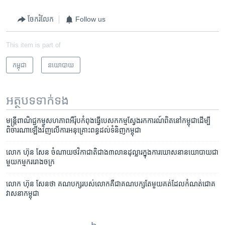
ចែករំលែក
Follow us
This item is part of
កម្ពុជា
នយោបាយ
អត្ថបទ​ទាក់ទង
មន្ត្រី​ពាណិជ្ជកម្ម​សហ​ភាព​អឺរ៉ុប​កំពុង​ធ្វើ​បេសកកម្ម​ស្វែង​រក​ការណ៍​ពិត​នៅ​កម្ពុជា​​ដើម្បី​​
ពិចារណា​ឡើង​វិញ​​លើ​ការ​​អនុគ្រោះ​​ពន្ធ​​ដល់​​ទំនិញ​​កម្ពុជា
លោក ហ៊ុន សែន ចំណាយ​ថវិកា​ជាតិ​ជាង​៣លាន​ដុល្លារ​ក្នុង​ការ​ឃោសនា​នយោបាយ​ជា​
មួយ​កម្មករ​រោងចក្រ
លោក​ ហ៊ុន សែន​ថា​ គណបក្ស​របស់​លោក​គឺ​ជា​គណបក្ស​តែ​មួយ​គត់​ដែល​កំណត់​ជោគ​
វាសនា​កម្ពុជា