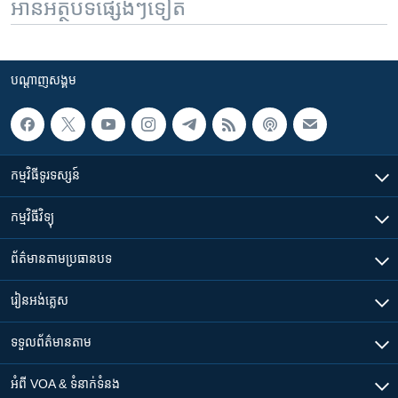
អានអត្ថបទផ្សេងៗទៀត
បណ្តាញ​សង្គម
កម្មវិធី​ទូរទស្សន៍
កម្មវិធី​វិទ្យុ
ព័ត៌មាន​តាមប្រធានបទ​
រៀន​​អង់គ្លេស
ទទួល​ព័ត៌មាន​តាម
អំពី​ VOA & ទំនាក់ទំនង