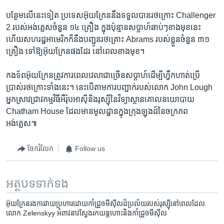
បន្ថែម​លើ​នេះ​ទៀត ប្រទេស​អ៊ុយក្រែន​នឹង​ទទួល​បានរថក្រោះ Challenger
2 របស់​អង់គ្លេស​ចំនួន ១៤ គ្រឿង ក្នុង​ប៉ុន្មាន​សប្តាហ៍​ឆាប់ៗ​ខាង​មុខ​នេះ​
ហើយ​សហរដ្ឋ​អាមេរិក​ក៏នឹង​បញ្ជូនរថគ្រោះ Abrams របស់​ខ្លួនចំនួន ៣១
គ្រឿង​ ទៅ​ឱ្យ​អ៊ុយក្រែនផង​ដែរ​ នៅ​ពេល​ខាង​មុខ។
កងទ័ព​អ៊ុយក្រែន​ត្រូវការ​ពេលវេលាជា​ច្រើន​សប្តាហ៍ដើម្បី​ហ្វឹកហាត់​ប្រើ
ប្រាស់រថក្រោះ​ទាំង​នេះ។ នេះបើតាម​ការ​បញ្ជាក់របស់​លោក John Lough
អ្នក​ស្រាវជ្រាវ​កម្មវិធីអឺរ៉ុប​អាស៊ី​និង​រុស្ស៊ី​នៃ​វិទ្យាស្ថាន​គោលនយោបាយ
Chatham House ដែល​មាន​មូលដ្ឋាន​ក្នុង​ក្រុង​ឡុងដ៍​នៃ​ចក្រភព​
អង់គ្លេស៕
ចែករំលែក
Follow us
អត្ថបទ​ទាក់ទង
អ៊ុយក្រែន​រងការ​វាយប្រហារ​ដោយ​​កាំជ្រួច​មីស៊ីល​ដ៏​ប្រល័យ​របស់​រុស្ស៊ី​នៅពេល​ដែល​
លោក Zelenskyy អំពាវនាវ​ស្វែងរក​យន្តហោះ​និង​កាំជ្រួច​មីស៊ីល