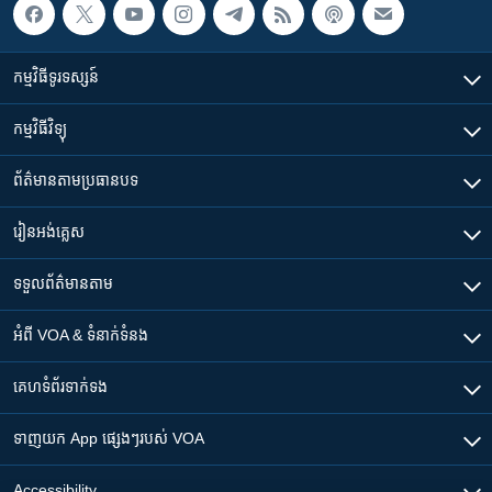
កម្មវិធី​ទូរទស្សន៍
កម្មវិធី​វិទ្យុ
ព័ត៌មាន​តាមប្រធានបទ​
រៀន​​អង់គ្លេស
ទទួល​ព័ត៌មាន​តាម
អំពី​ VOA & ទំនាក់ទំនង
គេហទំព័រ​​ទាក់ទង
ទាញយក​ App ផ្សេងៗ​របស់​ VOA
Accessibility