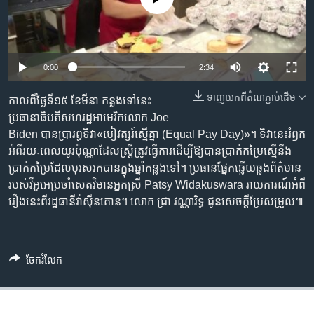
រចនា
សម្ព័ន្ធ​
Khmer English
រំលង​
និង​
បណ្តាញ​សង្គម
0:00
2:34
ចូល​
ទៅ​
ទាញ​យក​ពី​តំណភ្ជាប់​ដើម
កាលពី​ថ្ងៃទី១៥ ខែមីនា កន្លង​ទៅ​នេះ
កាន់​
ប្រធានាធិបតី​សហរដ្ឋ​អាមេរិក​លោក Joe
ទំព័រ​
ភាសា
Biden បាន​ប្រារព្ធ​ទិវា​«បៀវត្សរ៍​ស្មើ​គ្នា (Equal Pay Day)»។ ទិវា​នេះ​រំឭក​
ស្វែង​
អំពី​រយៈពេល​យូរ​ប៉ុណ្ណា​ដែល​ស្ត្រី​ត្រូវ​ធ្វើការ​ដើម្បី​ឱ្យ​បាន​បា្រក់​កម្រៃ​ស្មើ​នឹង​
រក
ប្រាក់​កម្រៃ​ដែល​បុរស​រក​បាន​ក្នុង​ឆ្នាំ​កន្លង​ទៅ។ ប្រធាន​ផ្នែក​ឆ្លើយឆ្លង​ព័ត៌មាន​
របស់​វីអូអេ​ប្រចាំ​សេតវិមាន​អ្នកស្រី Patsy Widakuswara រាយការណ៍​អំពី​
រឿង​នេះ​ពី​រដ្ឋធានី​វ៉ាស៊ីនតោន។ លោក ជ្រា វណ្ណារិទ្ធ ជូន​សេចក្ដី​ប្រែសម្រួល៕
ចែករំលែក