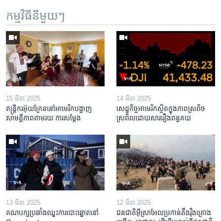
កម្មវិធី​នីមួយៗ
15 មីនា 2025
14 មីនា 2025
តន្ត្រីករ​អ៊ុយក្រែន​នៅ​អាមេរិក​បង្ហាញ​
សេដ្ឋកិច្ច​អាមេរិក​ស្ថិត​ក្នុង​ភាពស្រពិច
សាមគ្គីភាព​តាម​រយៈ​ការសម្តែង
ស្រពិល​ដោយសារ​រឿង​ពន្ធគយ
13 មីនា 2025
12 មីនា 2025
គណបក្ស​ប្រឆាំង​ឈ្នះ​ការបោះឆ្នោត​នៅ
ជនជាតិ​អ៊ីស្រាអែល​ប្រកាន់​តឹងរ៉ឹង​គ្រោង​