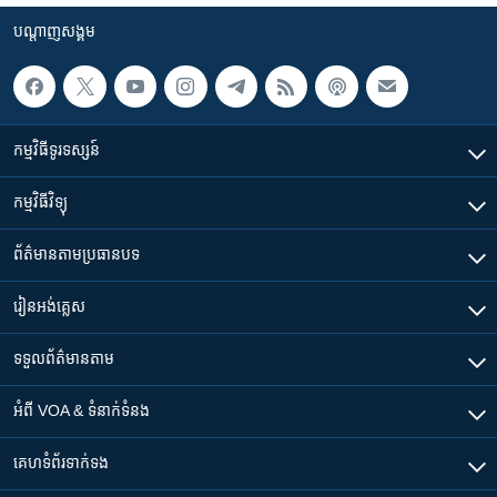
បណ្តាញ​សង្គម
កម្មវិធី​ទូរទស្សន៍
កម្មវិធី​វិទ្យុ
ព័ត៌មាន​តាមប្រធានបទ​
រៀន​​អង់គ្លេស
ទទួល​ព័ត៌មាន​តាម
អំពី​ VOA & ទំនាក់ទំនង
គេហទំព័រ​​ទាក់ទង