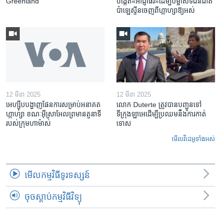
Greenland
បង្កើត​«អាជ្ញាធរ‍»​ដើម្បី​បម្លាស់​ទី​ជនជាតិ​
ប៉ាឡេស្ទីន​ចេញពី​ហ្កាហ្សា​ឱ្យ​អស់
12 មីនា 2025
12 មីនា 2025
អេហ្ស៊ីប​បង្ហាញ​ផែនការ​សម្រាប់​អនាគត​
លោក Duterte ត្រូវ​បាន​បញ្ជូនទៅ
ហ្កាហ្សា ខណៈ​អ៊ីស្រាអែល​ព្រមាន​តួនាទី​
ទីក្រុងឡាអេ​ដើម្បី​ប្រឈម​នឹង​ការកាត់
របស់​ក្រុម​ហាម៉ាស់
ទោស
មើល​វីដេអូ​ទាំង​អស់
មើល​កម្មវិធី​ទូរទស្សន៍
ចុចស្តាប់កម្មវិធីវិទ្យុ