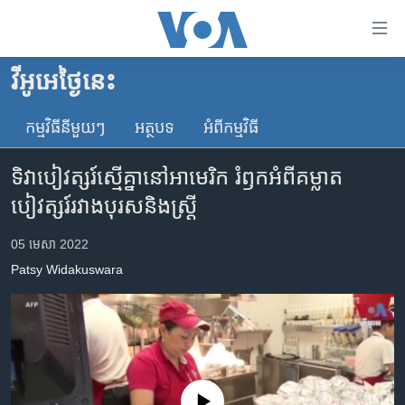
ភ្ជាប់​
ទៅ​
គេហទំព័រ​
វីអូអេថ្ងៃនេះ
កម្ពុជា
ទាក់ទង
រំលង​
កម្មវិធី​នីមួយៗ
អត្ថបទ​
អំពី​កម្មវិធី​
អន្តរជាតិ
និង​
អាមេរិក
ចូល​
ទិវា​បៀវត្សរ៍​ស្មើគ្នា​នៅ​អាមេរិក រំឭក​អំពី​គម្លាត​
ទៅ​​
ចិន
បៀវត្សរ៍​រវាង​បុរស​និង​ស្ត្រី
ទំព័រ​
ហេឡូវីអូអេ
ព័ត៌មាន​​
05 មេសា 2022
តែ​
កម្ពុជាច្នៃប្រតិដ្ឋ
Patsy Widakuswara
ម្តង
ព្រឹត្តិការណ៍ព័ត៌មាន
រំលង​
និង​
ទូរទស្សន៍ / វីដេអូ​
ចូល​
វិទ្យុ / ផតខាសថ៍
ទៅ​
ទំព័រ​
កម្មវិធីទាំងអស់
No media source currently available