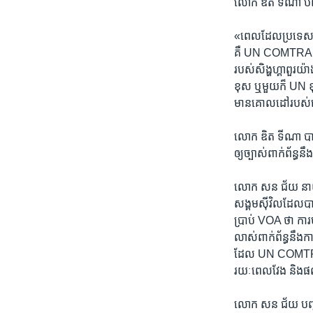
លោក​ ឌិត ទីណា បញ្
«ពេល​ដែល​ប្រទេស​នីមួ
គឺ UN COMTRADE នៅ​
របស់​សិង្ហហ្គាពួរ​យ៉ា
ខុស ឬ​មួយ​ក៏ UN ​ខុ
មាន​គោលដៅ​របស់​គេ 
លោក ឌិត​ ទីណា បានបដិ
ឲ្យច្បាស់​ពាក់ព័ន្ធ​
​លោក ​សន ជ័យ​ នាយក​
សង្គម​ស៊ីវិល​ដែល​បាន​ស
ប្រាប់ VOA ថា ការ​បក
លាស់​ពាក់ព័ន្ធ​នឹង​
ដែល UN COMTRADE ​ប
រយៈពេល​វែង និង​ផល
លោក សន ជ័យ ​បញ្ជ