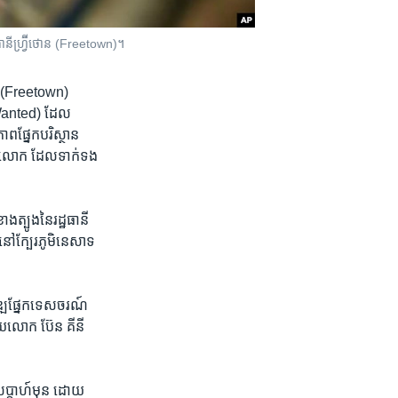
ធានី​ហ្វ្រ៊ីថោន (Freetown)។
ីថោន (Freetown)
eWanted) ដែល​
ផ្នែក​បរិស្ថាន
​ពិភពលោក ដែលទាក់​ទង
​ត្បូងនៃ​រដ្ឋ​ធានី​
​ក្បែរ​ភូមិ​នេសាទ​
ឍ​ផ្នែក​ទេសចរណ៍​
ដោយលោក ប៊ែន គីនី
ីរ​សប្តាហ៍​មុន ដោយ