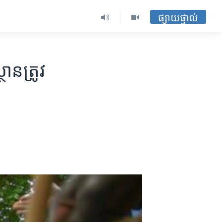
ផ្សាយផ្ទាល់
ន​ត្រូវ