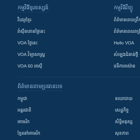
កម្មវិធី​ទូរទស្សន៍
កម្មវិធី​វិទ្យុ
វីដេអូ​ខ្មែរ
ព័ត៌មាន​ពេល​ព្រឹ
វ៉ាស៊ីនតោន​ថ្ងៃ​នេះ
ព័ត៌មាន​​ពេល​រាត្រ
VOA ថ្ងៃនេះ
Hello VOA
VOA ​វិទ្យាសាស្ត្រ
សំឡេង​ជំនាន់​ថ្មី
VOA 60 អាស៊ី
វេទិកា​អាស៊ាន
ព័ត៌មាន​តាមប្រធានបទ​
កម្ពុជា
នយោបាយ
អន្តរជាតិ
សេដ្ឋកិច្ច
អាមេរិក
សិទ្ធិមនុស្ស
ខ្មែរ​នៅអាមេរិក
សុខភាព