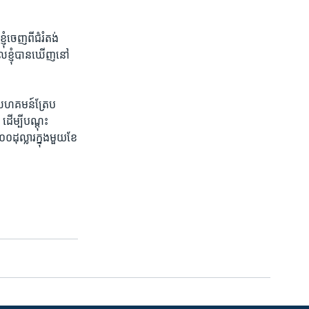
ចេញ​ពី​ជំរំ​តង់​
​ខ្ញុំ​បាន​ឃើញ​នៅ​
។ សហ​គមន៍​ត្រែប
ដើម្បីបណ្តុះ​
ដុល្លា​រក្នុង​មួយ​ខែ