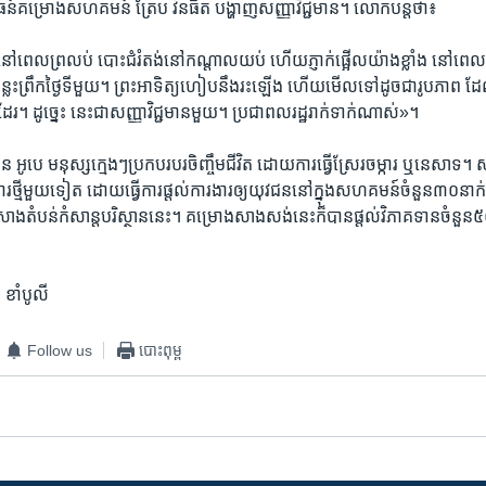
៍គម្រោង​សហ​គមន៍ ត្រែប វ័នធីត ​បង្ហាញ​សញ្ញា​វិជ្ជ​មាន។ លោក​បន្ត​ថា៖
េល​ព្រលប់ បោះ​ជំរំ​តង់​នៅ​កណ្តាល​យប់​ ហើយភ្ញាក់​ផ្អើល​យ៉ាង​ខ្លាំង​ នៅ​ពេល​ខ្ញុំ​
​៦កន្លះព្រឹកថ្ងៃ​ទីមួយ​។ ព្រះអាទិត្យ​ហៀប​នឹង​រះឡើង ហើយមើល​ទៅ​ដូចជា​រូប​ភាព​ ដែល
ែរ។​ ដូច្នេះ នេះ​ជា​សញ្ញា​វិជ្ជ​មាន​មួយ។​ ប្រជាពលរដ្ឋ​រាក់​ទាក់ណាស់»។
រ​ ចន អូបេ មនុស្ស​ក្មេងៗ​ប្រកប​របរចិញ្ចឹម​ជីវិត​ ដោយ​ការ​ធ្វើ​ស្រែរ​ចម្ការ​ ឬ​នេសាទ
ងារ​ថ្មី​មួយ​ទៀត ដោយ​ធ្វើ​ការ​ផ្តល់​ការ​ងារ​ឲ្យយុវជន​នៅ​ក្នុង​សហគមន៍​ចំនួន​៣០​នាក់ 
តំបន់​កំសាន្ត​បរិស្ថាន​នេះ។ គម្រោង​សាង​សង់​នេះ​ក៏​បាន​ផ្តល់​វិភាគ​ទាន​ចំនួន៥០០​
 ខាំបូលី
Follow us
បោះពុម្ព