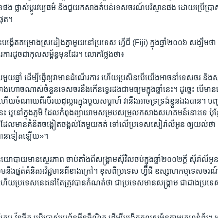
ុទ្រ​ផង ផ្លាស់​ប្តូរវប្បធម៌ និងជួយ​កសាង​តំបន់​ទេសចរណ៍​បរិស្ថានផង ដោយប្រើ​ប្រាស់
ំផុត។
្កើត​គម្រោង​ស្រដៀង​គ្នា​មួយនៅ​ប្រទេស ​ហ្វីជី (Fiji) ក្នុងឆ្នាំ២០០៦ សង្ឃឹម​ថា​ កុល​
ារ​ដូច​ជា​កុលសម្ព័ន្ធ​មុន​ដែរ។ លោក​ថ្លែង​ថា៖
យ​ឆ្នាំ​ ដើម្បី​ធ្វើឲ្យ​វា​មាន​ដំណើរ​ការ ហើយ​ប្រសិន​បើ​យើង​អាច​នាំទេសចរ​ និងសម
ាង​ហោច​ណាស់​ចំនួនទេសចរនឹង​កើន​ទ្វេរ​ដងជា​មធ្យមក្នុង​ឆ្នាំ​នេះ។ ដូច្នេះ​ បើ​ម
 ហើយ​ចំណាយ​ពីរបី​រយ​ដុល្លា​រ​ក្នុង​មួយ​សប្តាហ៍ វា​នឹង​អាច​ទ្រ​ទ្រង់ខ្លួន​ឯង​បាន។​ បញ្
នេះ ​ឬ​នៅ​ក្នុង​ភូមិ ដែល​កំពុង​ព្យា​យាមសម្រប​សម្រួលកសាង​សហ​គមន៍​នោះ​ទេ ប៉ុន្តែជ
ឋ​ ដែល​មានគំនិត​ចង្អៀតចង្អល់តែ​មួយគត់​ ទៅ​លើ​ប្រទេស​សៀរ៉ាលីអូន ឲ្យ​យល់​ថា គ
របាន​ទៀត​ឡើយ​»។
យោ​បាយ​មាន​ស្ថេរភាព​ ចាប់​តាំង​ពីសង្រ្គាម​ស៊ី​វិលចប់​ក្នុង​ឆ្នាំ​២០០២ក្តី ​ស៊ីរ៉ាលីអូ
ឈមនឹង​ផ្នត់​គំនិត​អវិជ្ជមាន​ពី​ខាង​ក្រៅ។ ខុស​ពីប្រទេស​ ហ្វ៊ីជី​ ឧស្សាហកម្មទេស​ចរ
ើយ​ប្រទេស​នេះ​នៅ​តែត្រូវបាន​កំណត់​ថា​ ជា​ប្រទេស​មានសង្រ្គាម ជា​ជាង​ប្រទេស
។
វ័នធីត​ ​ប្រើ​ប្រាស់​ប្រព័ន្ធ​អ៊ីនធឺណិត ដើម្បី​បង្កើតកុល​សម្ព័ន្ធ​តាម​គេហ​ទំព័រ។ អ