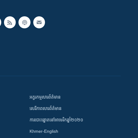
អក្ខរកម្មសារព័ត៌មាន
សេរីភាពសារព័ត៌មាន
ការបោះឆ្នោតនៅអាមេរិកឆ្នាំ២០២០
Khmer-English