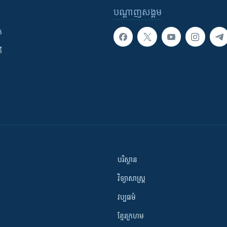
បណ្តាញ​សង្គម
ក
ី
បរិស្ថាន
វិទ្យាសាស្រ្ត
វប្បធម៌
ខ្មែរក្រហម