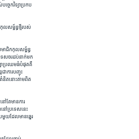
បច្ចេកវិទ្យាប្រកប​
សម្ព័ន្ធ​ថ្មី​របស់​
ាជិក​កុល​សម្ព័ន្ធ​
ានទេសចរដប់​នាក់​មក​
ហា​ប្រឈម​ធំ​បំផុតគឺ​
ា​ការ​បញ្ចុះ​
ំនិត​នោះ​តាម​ពិត​
ន​នៅ​តែ​មាន​ការ​
ណ៍​នៅ​ប្រទេស​នេះ
​មួយ​ដែល​មានឆ្នេរ​
្នក​ដែល​ចាប់​