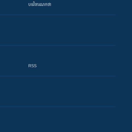
បទវិចារណកថា
RSS