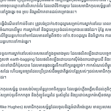
ម​ អាច​ចុះ​ឈ្មោះ​នៅ​លើ​គេហ​ទំព័រ ដែល​ជា​វិទិការ​មួយ ដែលសមាជិក​កុល​សម្ព័ន្ធ​នៅ​
ត្តនៅ​ក្នុងឆ្នេរ ចន អូបេ និង​រួមវិភាគទាន​ដល់​គម្រោងនេះ។
​ធ្វើ​ដំណើរ​ទៅ​កាន់​ទី​នោះ ត្រូវ​បង់​ប្រាក់​៤៥០​ដុល្លារ​សម្រាប់​ការ​ស្នាក់​នៅ​រយៈ​ពេល
ចំណាយ​លើ​ម្ហូប ការ​ស្នាក់​នៅ​ និង​ជួយ​ទ្រ​ទ្រង់​ដល់​គម្រោងនេះ​ផង​ដែរ។ ប៉ុន្តែ សម
ើថ្លៃ​យន្ត​ហោះ​ទៅ​មកដែល​មាន​តម្លៃ​ពី៧៥០ ទៅ​១.៥០០ដុល្លារ​ និង​ទិដ្ឋាការ​ ការ​ធា
​យន្ត​ហោះ​ទៅកាន់​ឆ្នេរ។
ង​ទទួល​ការ​ស្នាក់​នៅ​របស់​ទេសចរនៅ​ក្នុងខ្ទម​រាង​មូល ដែល​ផលិត​ឡើង​ដោយ​បច្ចេក​វ
គ្លេស​ថា earth-bagging ដែល​ផលិត​ឡើង​ដោយ​យក​ស៊ីម៉ង់​លាយ​ជាមួយ​ដី ​និងម្សៅ
​ទៅ​ជា​ជី​កំប៉ុស​បាន ដែល​មាន​ធុងបង្ហូរទឹកនៅ​ក្បែរ​ឆ្នេ​ខ្សាច់។ កាក​សំណល់​ពី​ម្ហូប
កំប៉ុសដែរ ហើយ​សួន​ច្បារ​ដែល​ប្រើ​ប្រាស់​ជី​ធម្ម​ជាតិផ្តល់​បន្លែ​ស្រស់ៗដល់សមាជិក​កុល​
ដែរ។
​កុល​សម្ព័ន្ធ បាន​សង់​ប៉ម​ប្រព័ន្ធ​ព្រះអាទិត្យមួយ​ ដែល​ផ្តល់​ភ្លើងអគ្គីសនី​ដល់ភូមិ​កុល​
ី​សម្រាប់​ទូរទឹក​កក​តូច និង​កុំ​ព្យូទ័រ​យួរដៃ​ ទូរស័ព្ទ​ដៃ​ និងប្រដាប់​ស្សាកម៉ាស៊ីន​ថត​រ
ike Hughes) សមាជិក​កុល​សម្ព័ន្ធ​ដែល​ចូល​និវត្តន៍ជាតិ​អង់​គ្លេស មាន​ប្រសាស