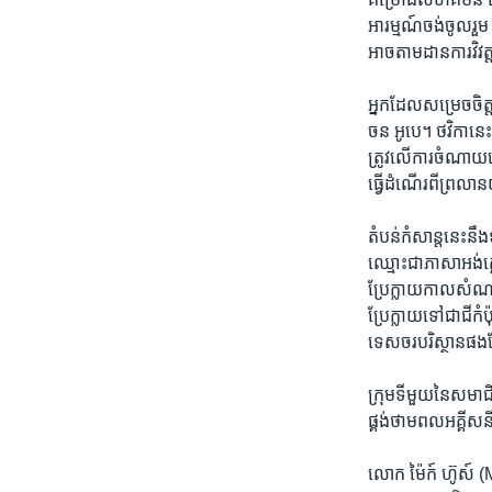
អារម្មណ៍​ចង់​ចូល​រួ
អាច​តាម​ដាន​ការ​វិវ
អ្នក​ដែល​សម្រេច​ចិត្ត
ចន អូបេ។ ថវិកា​នេះ​
ត្រូវ​លើ​ការ​ចំណាយល
ធ្វើ​ដំណើរ​ពី​ព្រលាន
តំបន់​កំសាន្តនេះ​នឹ
ឈ្មោះ​ជា​ភាសា​អង់​
ប្រែ​ក្លាយ​កាល​សំណល់
ប្រែ​ក្លាយ​ទៅ​ជា​ជី​
ទេសចរបរិស្ថាន​ផង​
ក្រុម​ទីមួយ​នៃ​សមាជិក
ផ្គង់​ថាម​ពល​អគ្គីស​ន
លោក ម៉ៃក៍ ហ៊ូស៍ (M