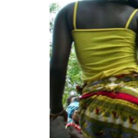
រចនា
សម្ព័ន្ធ​
រំលង​
និង​
ចូល​
ទៅ​
កាន់​
ទំព័រ​
ស្វែង​
រក