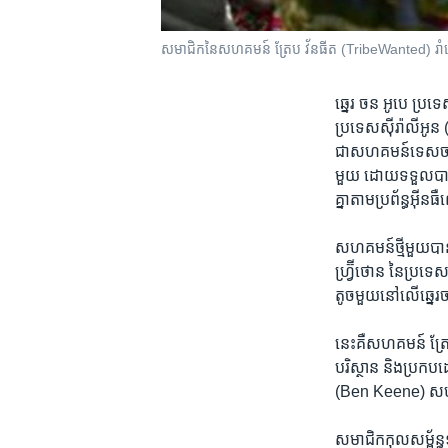
សមាជិក​នៃសហគមន៍ ត្រែប វ័នធីត (TribeWanted) រាំ​លេង​នៅ
ឆ្នេរ ចន អូបេ​ ប្រទេ
ប្រទេស​ស៊ីរ៉ា​លី​
ជាសហគមន៍ទេសចរណ៍​ប
មួយ ដោយ​ទទួល​បាន​ជំ
គ្នា​តាម​ប្រព័ន្ធ​អ៊ី
សហ​គមន៍​ថ្មី​មួយបាន​ម
ហ្វ្រ៊ីថោន នៃ​ប្រទ
តូច​មួយ​នៅ​លើ​ឆ្ន
នេះគឺ​សហគមន៍ ត្រែ
បរិស្ថាន និងប្រកប​
(Ben Keene) សហ​គ្
សមាជិក​កុល​សម្ព័ន្ធ​