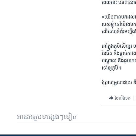
ពេល​នេះ​ បទ​ពិសោធន
«យើង​បាន​មក​ដល់​នៅ​ព
របស់​ខ្ញុំ​ នៅ​ម៉ោង
លើ​គេហ​ទំព័រអញ្ចឹងដ
នៅ​ក្នុង​ភូមិលើ​ឆ្នេ
វ័នធីត នឹងផ្តល់​ការ​
បណ្តាល និង​ជួយកសាង​
ទៅឲ្យភូមិ​៕
ប្រែសម្រួល​ដោយ ឌី​
ចែករំលែក
អានអត្ថបទផ្សេងៗទៀត