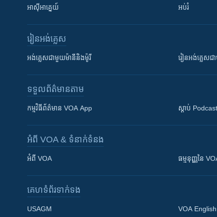
អាស៊ីអាគ្នេយ៍
អប់រំ
រៀន​​អង់គ្លេស
អង់គ្លេស​ជាមួយ​ម៉ានី​និង​ម៉ូរី
រៀន​​​​​​អង់គ្លេ
ទទួល​ព័ត៌មាន​តាម
កម្មវិធី​ព័ត៌មាន VOA App
ស្តាប់ Podcas
អំពី​ VOA & ទំនាក់ទំនង
អំពី​ VOA
ធម្មនុញ្ញ​នៃ V
គេហទំព័រ​​ទាក់ទង
USAGM
VOA English