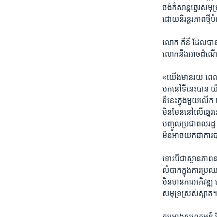
ចង់​កំសាន្តឆ្នេរ​សម
ដោយ​និរន្តរភាព​ថ្មីប
លោក​ គីនី ដែល​បាន​បង
លោក​នឹង​អាច​ដំណើរ​ក
«យើង​មាន​រយៈ​ពេល​មួ
មក​នៅ​ទី​នេះបាន​ យ៉
ទី​នេះ​ក្នុង​មួយ​លើក​
មិន​មែន​នៅ​លើ​ឆ្នេរ
បញ្ចូល​ប្រជា​ពលរដ្
មិន​អាច​យក​ជា​កា
ទោះ​បី​ជា​ស្ថាន​ភាព​ន
លំបាក​ក្នុង​ការ​ប្រ
មិនមានការអភិវឌ្ឍ ហ
សមុទ្រស្រស់​ស្អាត
គម្រោងសហគមន៍​ ត្រែប 