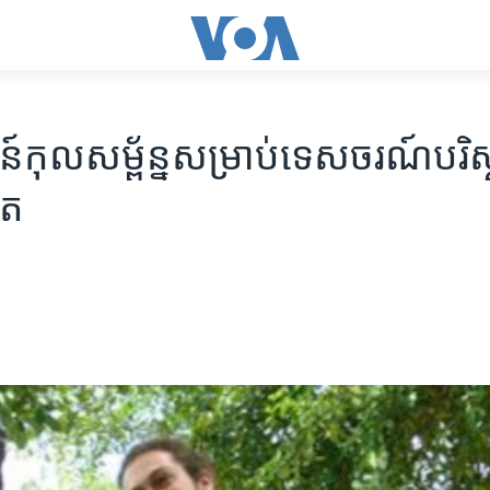
លសម្ព័ន្ន​សម្រាប់​ទេសចរណ៍​បរិស្ថា
ើត