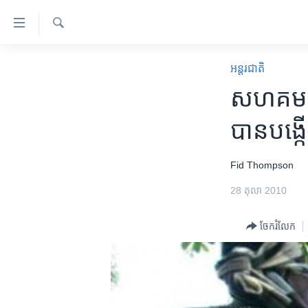
ភ្ជាប់​
ទៅ​
គេហទំព័រ​
ស្វែង​
កម្ពុជា
រក
អន្តរជាតិ
ទាក់ទង
អន្តរជាតិ
សហគមន៍កុ
រំលង​
និង​
អាមេរិក
បាន​បង្ក
ចូល​
ចិន
ទៅ​​
ទំព័រ​
ហេឡូវីអូអេ
Fid Thompson
ព័ត៌មាន​​
កម្ពុជាច្នៃប្រតិដ្ឋ
28 តុលា 2010
តែ​
ម្តង
ព្រឹត្តិការណ៍ព័ត៌មាន
ចែករំលែក
រំលង​
ទូរទស្សន៍ / វីដេអូ​
និង​
ចូល​
វិទ្យុ / ផតខាសថ៍
ទៅ​
កម្មវិធីទាំងអស់
ទំព័រ​