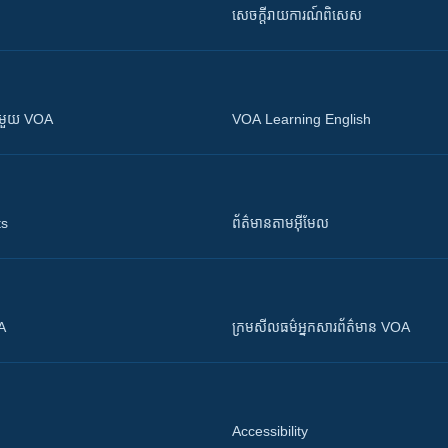
សេចក្តីរាយការណ៍ពិសេស
ស​​ជាមួយ VOA
VOA Learning English
ts
ព័ត៌មាន​តាម​អ៊ីមែល
OA
ក្រម​​​សីលធម៌​​​អ្នក​​​សារព័ត៌មាន VOA
Accessibility