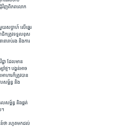
ជុំ​វិញ​ពិភព​លោក
​មួយ​សប្តាហ៍ លើ​ឆ្នេរ
ាជិកត្រូវ​ទទួល​ខុស​
នា​រាប់​រង និង​ការ​
ិជ្ជា ដែល​មាន​
​ថ្ម។ បង្គន់អាច​
​អាហារ​ក៏​ត្រូវ​បាន
សម្ព័ន្ធ និង​
សម្ព័ន្ធ និង​ផ្គត់​
ូប។
ន៍​ថា រហូត​មក​ដល់​