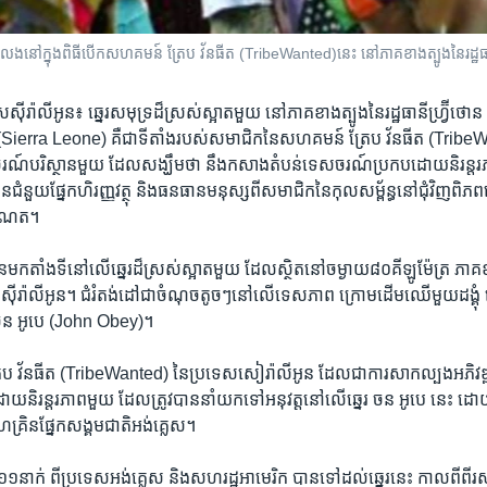
​ក្នុង​ពិធី​បើក​សហគមន៍​ ត្រែប​ វ័នធីត​ (TribeWanted)នេះ​ នៅ​ភាគ​​​ខាង​ត្បូង​នៃ​រដ្ឋ​
ស​ស៊ីរ៉ាលីអូន៖ ឆ្នេរ​សមុទ្រ​ដ៏​ស្រស់​ស្អាត​មួយ​ នៅ​ភាគខាង​ត្បូង​នៃ​រដ្ឋ​ធានី​ហ្វ្រ៊
អូន (Sierra Leone)​ គឺជា​ទីតាំង​របស់​សមាជិក​នៃសហគមន៍ ត្រែប វ័នធីត (Trib
រិស្ថាន​មួយ​ ដែល​សង្ឃឹមថា ​នឹងកសាងតំបន់​ទេសចរណ៍​ប្រកប​ដោយ​និរន្តរភាព​
នួយ​ផ្នែក​ហិរញ្ញ​វត្ថុ​ និង​ធនធានមនុស្សពី​សមាជិក​នៃ​កុល​សម្ព័ន្ធ​នៅ​ជុំ​វិញ
នធឺណេត។
ក​តាំង​ទី​នៅ​លើ​ឆ្នេរ​ដ៏​ស្រស់​ស្អាត​មួយ ដែល​ស្ថិត​នៅចម្ងាយ​៨០​គីឡូ​ម៉ែត្រ​ ភាគ​ខាង
េស​ស៊ីរ៉ា​លីអូន។ ជំរំតង់ដៅជាចំណុច​តូចៗនៅ​លើ​ទេសភាព ក្រោមដើម​ឈើ​មួយដង្គុំ ​នៅ
េរចន​ អូបេ (John Obey)។
ប វ័នធីត (TribeWanted) នៃ​ប្រទេស​សៀរ៉ាលី​អូន ដែល​ជាការ​សាក​ល្បង​អភិវឌ្
ដោយនិរន្តរភាពមួយ ដែល​ត្រូវ​បាន​នាំ​យក​ទៅ​អនុវត្តនៅលើ​ឆ្នេរ​ ចន អូបេ ​នេះ 
រិនផ្នែកសង្គមជាតិ​អង់​គ្លេស។
១១​នាក់​ ពី​ប្រទេស​អង់​គ្លេស ​និង​សហ​រដ្ឋ​អាមេ​រិក បាន​ទៅដល់​ឆ្នេរ​នេះ ​កាល​ពី​ព