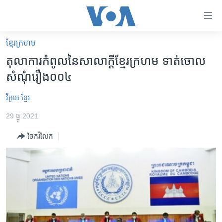
ភ្ជាប់​
ទៅ​
គេហទំព័រ​
ខ្មែរ​ក្រហម
កម្ពុជា
ទាក់ទង
តុលាការ​កំពូល​នៃ​សាលាក្តី​ខ្មែរ​ក្រហម ទាត់​ចោល​
រំលង​
អន្តរជាតិ
សំណុំ​រឿង​០០៤
និង​
អាមេរិក
ចូល​
វីអូអេ​​ ខ្មែរ​
ទៅ​​
ចិន
ទំព័រ​
29 ធ្នូ 2021
ហេឡូវីអូអេ
ព័ត៌មាន​​
ចែករំលែក
តែ​
កម្ពុជាច្នៃប្រតិដ្ឋ
ម្តង
ព្រឹត្តិការណ៍ព័ត៌មាន
រំលង​
និង​
ទូរទស្សន៍ / វីដេអូ​
ចូល​
វិទ្យុ / ផតខាសថ៍
ទៅ​
ទំព័រ​
កម្មវិធីទាំងអស់