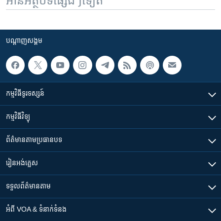
អានអត្ថបទផ្សេងៗទៀត
បណ្តាញ​សង្គម
កម្មវិធី​ទូរទស្សន៍
កម្មវិធី​វិទ្យុ
ព័ត៌មាន​តាមប្រធានបទ​
រៀន​​អង់គ្លេស
ទទួល​ព័ត៌មាន​តាម
អំពី​ VOA & ទំនាក់ទំនង