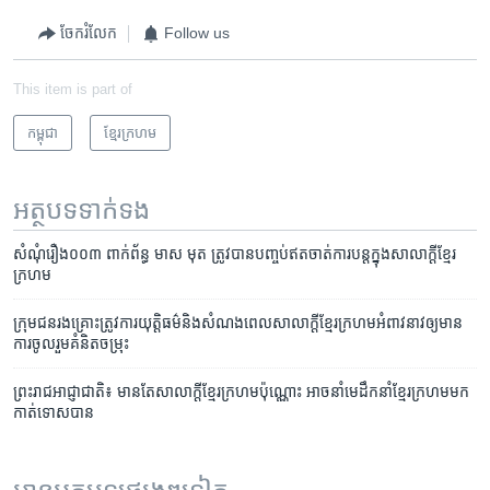
ចែករំលែក
Follow us
This item is part of
កម្ពុជា
ខ្មែរ​ក្រហម
អត្ថបទ​ទាក់ទង
សំណុំរឿង​០០៣ ពាក់ព័ន្ធ មាស មុត ត្រូវបាន​បញ្ចប់​ឥត​ចាត់ការ​បន្ត​ក្នុង​សាលាក្តី​ខ្មែរ
ក្រហម
ក្រុម​ជន​រងគ្រោះ​ត្រូវការ​យុត្តិធម៌​និង​សំណង​ពេល​សាលា​ក្តី​ខ្មែរក្រហម​អំពាវនាវ​ឲ្យមាន​
ការ​ចូលរួម​គំនិតចម្រុះ​
ព្រះរាជអាជ្ញាជាតិ៖ មាន​តែ​សាលាក្តី​ខ្មែរ​ក្រហម​ប៉ុណ្ណោះ អាច​នាំ​មេដឹកនាំ​ខ្មែរ​ក្រហម​មក​
កាត់ទោស​បាន