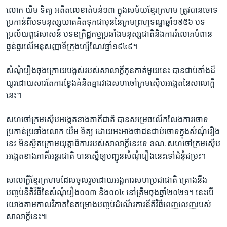
លោក យឹម ទិត្យ​ អតីត​លេខា​តំបន់​១៣​ ក្នុង​សម័យ​ខ្មែរ​ក្រហម ត្រូវ​បាន​ចោទ​
ប្រកាន់​ពី​បទ​មនុស្ស​ឃាត​គិត​ទុក​ជា​មុន​នៃ​ក្រម​ព្រហ្មទណ្ឌ​ឆ្នាំ​១៩៥៦ បទ​
ប្រល័យ​ពូជសាសន៍ បទ​ឧក្រិដ្ឋកម្ម​ប្រឆាំង​មនុស្ស​ជាតិ​និង​ការ​រំលោភបំពាន​
ធ្ងន់ធ្ងរ​លើ​អនុសញ្ញា​ទីក្រុង​ហ្សឺណែវ​ឆ្នាំ​១៩៤៩។​
សំណុំ​រឿង​ចុងក្រោយ​បង្អស់​របស់​សាលាក្តី​កូន​កាត់​មួយ​នេះ បាន​ជាប់​គាំង​ដ៏​
យូរ​ដោយសារតែ​ការ​ខ្វែង​គំនិត​គ្នា​រវាង​សហ​ចៅក្រម​ស៊ើប​អង្កេត​នៃ​សាលាក្តី​
នេះ។
​សហ​ចៅក្រម​ស៊ើប​អង្កេត​ខាង​ភាគី​ជាតិ​ បាន​សម្រេច​លើកលែង​ការ​ចោទ​
ប្រកាន់​ប្រឆាំង​លោក យឹម ទិត្យ ដោយ​អះអាង​ថា​ជន​ជាប់​ចោទ​ក្នុង​សំណុំ​រឿង​
នេះ មិន​ស្ថិត​ក្រោម​យុត្តាធិការ​របស់​សាលាក្តី​នេះ​ទេ ខណៈ​សហ​ចៅក្រម​ស៊ើប​
អង្កេត​ខាង​ភាគី​អន្តរជាតិ បាន​ស្នើ​ឲ្យ​បញ្ជូន​សំណុំ​រឿង​នេះ​ទៅ​ជំនុំជម្រះ។
សាលាក្តី​ខ្មែរក្រហម​ដែល​ចូលរួម​ដោយ​អង្គការ​សហប្រជាជាតិ គ្រោង​នឹង​
បញ្ចប់​នីតិវិធី​នៃ​សំណុំ​រឿង​០០៣ ​និង​០០៤​ នៅ​ត្រឹម​ចុង​ឆ្នាំ​២០២១។ នេះ​បើ​
យោង​តាម​កាលវិភាគ​នៃ​គម្រោង​បញ្ចប់​ដំណើរការ​នីតិវិធី​ពេញលេញ​របស់​
សាលាក្តី​នេះ៕