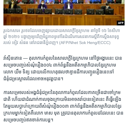
រចនា
សម្ព័ន្ធ​
Khmer English
រំលង​
និង​
បណ្តាញ​សង្គម
ចូល​
រូបឯកសារ៖ រូបថតដែលចេញផ្សាយដោយសាលាក្តីខ្មែរក្រហម នាថ្ងៃទី ១៦ ខែសីហា
ទៅ​
ឆ្នាំ ២០២១ បង្ហាញឲ្យឃើញទិដ្ឋភាពទូទៅនៃដំណើរការសវនាការស្តីពីការប្តឹងសាទុក្ខ
កាន់​
របស់ ខៀវ សំផន នៅរាជធានីភ្នំពេញ។ (AFP/Nhet Sok Heng/ECCC)
ទំព័រ​
ភាសា
ស្វែង​
វ៉ាស៊ីនតោន —
តុលាការ​កំពូល​នៃ​សាលាក្តី​ខ្មែរ​ក្រហម នៅ​ថ្ងៃ​អង្គារ​នេះ បាន​
រក
សម្រេច​បញ្ចប់​សំណុំ​រឿង​០០៤ ​ពាក់ព័ន្ធ​នឹង​អតីត​កម្មាភិបាល​ខ្មែរក្រហម
លោក យឹម ទិត្យ ដោយ​លើក​ហេតុ​ផល​ថា​គ្មាន​ដីការ​បញ្ចូន​រឿង​នេះ​ទៅ​
ជំនុំជម្រះ​ស្ថាពរ​ដែល​អាច​អនុវត្ត​បាន។
ការ​សម្រេច​របស់​អង្គជំនុំ​ជម្រះ​នៃតុលាការ​កំពូលដែល​ភាគច្រើន​ជាចៅក្រម​
ជាតិ ​ហើយជា​ដំណាក់​កាល​ចុងក្រោយ​មិនអាច​តវ៉ា​បាន​ទៀតនេះ​ គឺធ្វើ​ឡើង​
តែ​មួយ​សប្តាហ៍​ក្រោយ​ពី​សំណុំ​រឿង​០០៣​ ពាក់​ព័ន្ធ​នឹង​អតីត​កម្មាភិបាល​ខ្មែរ​
ក្រហម​ម្នាក់​ទៀត​គឺ​លោក មាស មុត ត្រូវ​បាន​តុលាការ​កំពូល​ដដែល​នេះ បាន​
សម្រេចបញ្ចប់​ឥត​ចាត់​ការ​បន្ត។​