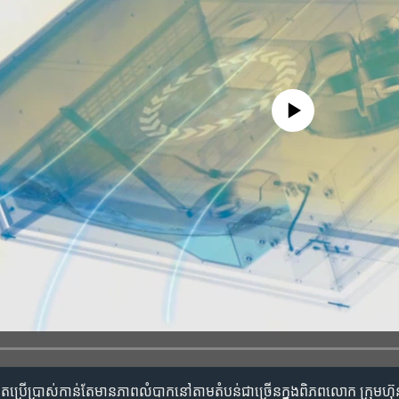
No media source currently availa
ប្រើប្រាស់​កាន់​តែ​មាន​ភាព​លំបាក​នៅ​តាម​តំបន់​ជាច្រើន​ក្នុង​ពិភពលោក ក្រុមហ៊ុន​