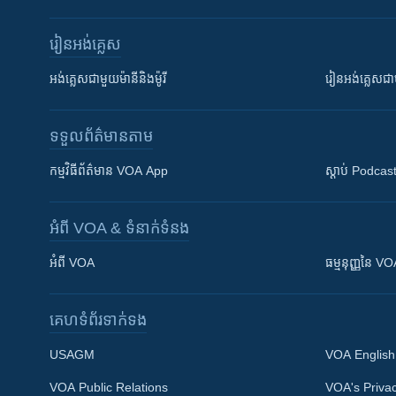
រៀន​​អង់គ្លេស
អង់គ្លេស​ជាមួយ​ម៉ានី​និង​ម៉ូរី
រៀន​​​​​​អង់គ្លេ
ទទួល​ព័ត៌មាន​តាម
កម្មវិធី​ព័ត៌មាន VOA App
ស្តាប់ Podcas
អំពី​ VOA & ទំនាក់ទំនង
អំពី​ VOA
ធម្មនុញ្ញ​នៃ V
គេហទំព័រ​​ទាក់ទង
USAGM
VOA English
VOA Public Relations
VOA's Privac