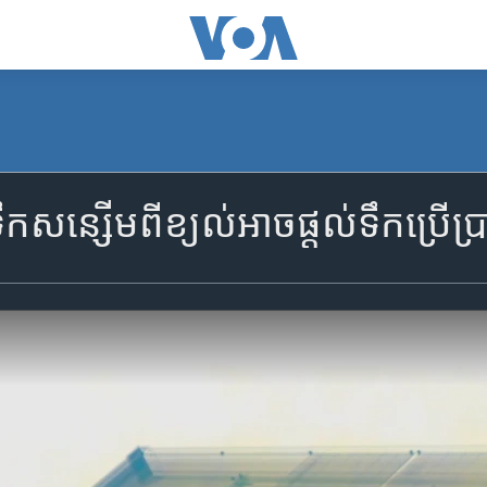
​សន្សើម​ពី​ខ្យល់​អាច​ផ្តល់​ទឹក​ប្រើ