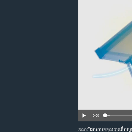
រចនា
សម្ព័ន្ធ​
រំលង​
និង​
ចូល​
ទៅ​
កាន់​
ទំព័រ​
ស្វែង​
រក
0:00
ខណៈ​ដែល​ការ​ទទួល​បាន​ទឹក​ស្អាត​