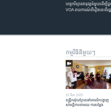
បច្ចេកវិទ្យា​នវានុវត្តន៍​មួយ​ដើម
VOA រាយការណ៍​ពី​រឿង​នេះ​ពី​រដ្ឋ
កម្មវិធី​នីមួយៗ
15 មីនា 2025
តន្ត្រីករ​អ៊ុយក្រែន​នៅ​អាមេរិក​បង្ហាញ​
សាមគ្គីភាព​តាម​រយៈ​ការសម្តែង