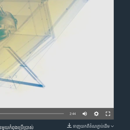
ble
2:44
ទាញ​យក​ពី​តំណភ្ជាប់​ដើម
មួយ​កំពុង​ប្រើប្រាស់​
EMBED