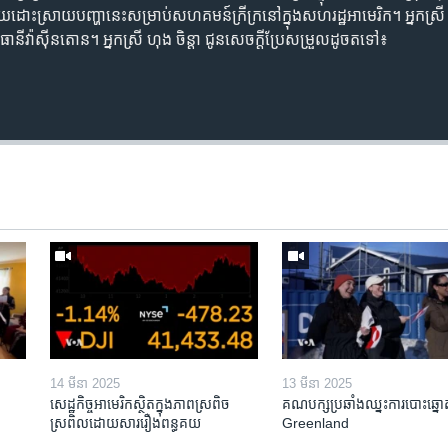
្បី​ជួយ​ដោះស្រាយ​បញ្ហា​នេះ​សម្រាប់​សហគមន៍​ក្រីក្រ​នៅ​ក្នុង​សហរដ្ឋអាមេរិក។ អ្នក
ធានី​វ៉ាស៊ីនតោន។ អ្នកស្រី ហុង ចិន្ដា ជូន​សេចក្តី​ប្រែសម្រួល​ដូច​តទៅ៖
14 មីនា 2025
13 មីនា 2025
សេដ្ឋកិច្ច​អាមេរិក​ស្ថិត​ក្នុង​ភាពស្រពិច
គណបក្ស​ប្រឆាំង​ឈ្នះ​ការបោះឆ្នោ
ស្រពិល​ដោយសារ​រឿង​ពន្ធគយ
Greenland