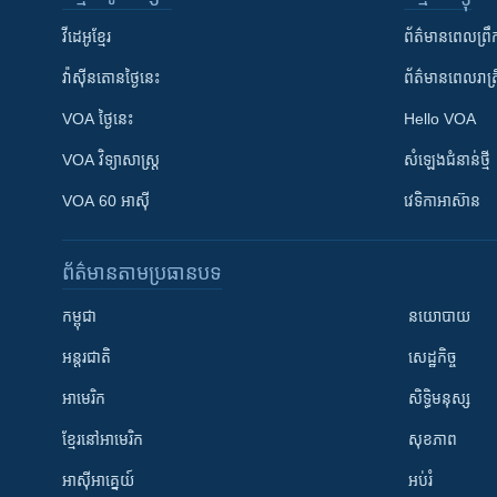
វីដេអូ​ខ្មែរ
ព័ត៌មាន​ពេល​ព្រឹ
វ៉ាស៊ីនតោន​ថ្ងៃ​នេះ
ព័ត៌មាន​​ពេល​រាត្រ
VOA ថ្ងៃនេះ
Hello VOA
VOA ​វិទ្យាសាស្ត្រ
សំឡេង​ជំនាន់​ថ្មី
VOA 60 អាស៊ី
វេទិកា​អាស៊ាន
ព័ត៌មាន​តាមប្រធានបទ​
កម្ពុជា
នយោបាយ
អន្តរជាតិ
សេដ្ឋកិច្ច
អាមេរិក
សិទ្ធិមនុស្ស
ខ្មែរ​នៅអាមេរិក
សុខភាព
អាស៊ីអាគ្នេយ៍
អប់រំ