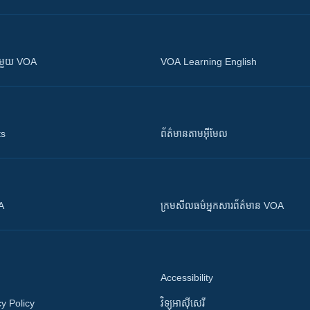
ស​​ជាមួយ VOA
VOA Learning English
ts
ព័ត៌មាន​តាម​អ៊ីមែល
OA
ក្រម​​​សីលធម៌​​​អ្នក​​​សារព័ត៌មាន VOA
Accessibility
y Policy
វិទ្យុ​អាស៊ី​សេរី