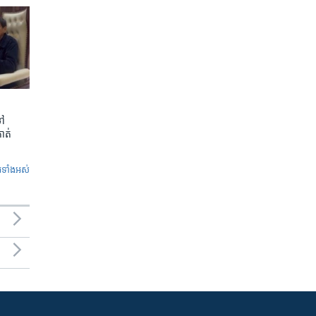
ទៅ
កាត់
ូ​ទាំង​អស់