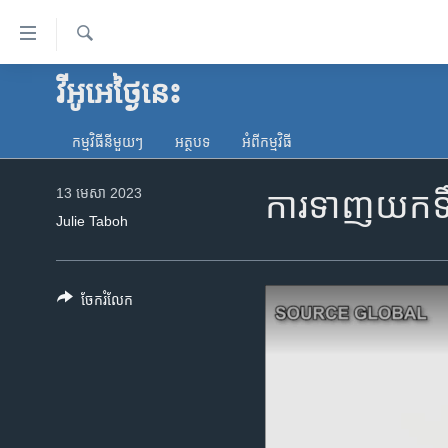
ភ្ជាប់​
ទៅ​
គេហទំព័រ​
ស្វែង​
វីអូអេថ្ងៃនេះ
កម្ពុជា
រក
ទាក់ទង
អន្តរជាតិ
រំលង​
កម្មវិធី​នីមួយៗ
អត្ថបទ​
អំពី​កម្មវិធី​
និង​
អាមេរិក
ចូល​
13 មេសា 2023
ការ​ទាញ​យក​ទឹក
ចិន
ទៅ​​
Julie Taboh
ទំព័រ​
ហេឡូវីអូអេ
ព័ត៌មាន​​
កម្ពុជាច្នៃប្រតិដ្ឋ
តែ​
ចែករំលែក
ម្តង
ព្រឹត្តិការណ៍ព័ត៌មាន
រំលង​
ទូរទស្សន៍ / វីដេអូ​
និង​
ចូល​
វិទ្យុ / ផតខាសថ៍
ទៅ​
កម្មវិធីទាំងអស់
ទំព័រ​