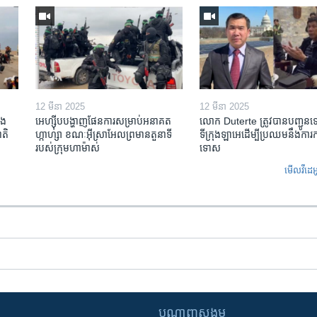
12 មីនា 2025
12 មីនា 2025
ង​
អេហ្ស៊ីប​បង្ហាញ​ផែនការ​សម្រាប់​អនាគត​
លោក Duterte ត្រូវ​បាន​បញ្ជូន
តិ​
ហ្កាហ្សា ខណៈ​អ៊ីស្រាអែល​ព្រមាន​តួនាទី​
ទីក្រុងឡាអេ​ដើម្បី​ប្រឈម​នឹង​ការ
របស់​ក្រុម​ហាម៉ាស់
ទោស
មើល​វីដេអ
បណ្តាញ​សង្គម