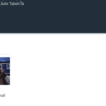
ស្រី Julie Taboh នៃ
ត​នៅ