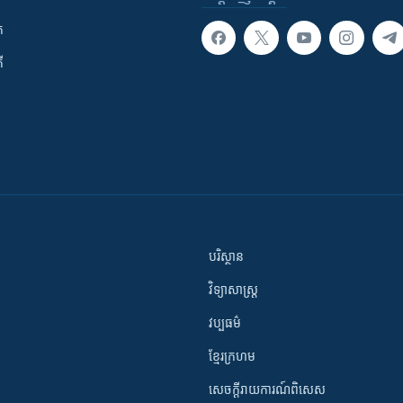
ក
ី
បរិស្ថាន
វិទ្យាសាស្រ្ត
វប្បធម៌
ខ្មែរក្រហម
សេចក្តីរាយការណ៍ពិសេស