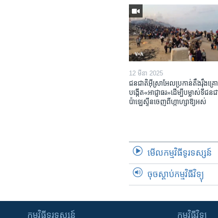
12 មីនា 2025
ជនជាតិ​អ៊ីស្រាអែល​ប្រកាន់​តឹងរ៉ឹង​គ្រោ
បង្កើត​«អាជ្ញាធរ‍»​ដើម្បី​បម្លាស់​ទី​ជនជា
ប៉ាឡេស្ទីន​ចេញពី​ហ្កាហ្សា​ឱ្យ​អស់
មើល​កម្មវិធី​ទូរទស្សន៍
ចុចស្តាប់កម្មវិធីវិទ្យុ
កម្មវិធី​ទូរទស្សន៍
កម្មវិធី​វិទ្យុ