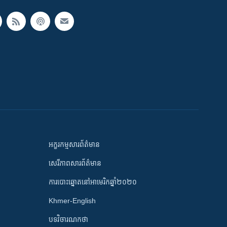
អក្ខរកម្មសារព័ត៌មាន
សេរីភាពសារព័ត៌មាន
ការបោះឆ្នោតនៅអាមេរិកឆ្នាំ២០២០
Khmer-English
បទវិចារណកថា