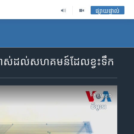
ផ្សាយផ្ទាល់
ប្រាស់​ដល់​សហគមន៍​ដែល​ខ្វះ​ទឹក
EMBED