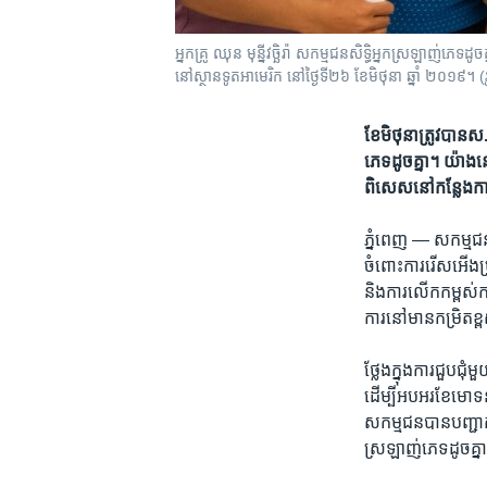
អ្នកគ្រូ ឈុន មុន្នីវច្ឆិរ៉ា សកម្មជនសិទ្ធិ​អ្នកស្រឡាញ់​ភេទ
នៅ​ស្ថានទូត​អាមេរិក នៅថ្ងៃទី២៦ ខែមិថុនា ឆ្នាំ ២០១
ខែមិថុនា​ត្រូវ​បាន​
ភេទ​ដូចគ្នា។ យ៉ាង​
ពិសេស​នៅ​កន្លែង​កា
ភ្នំពេញ —
សកម្មជន​ក
ចំពោះការ​រើស​អើង​ប្រឆំ
និង​ការ​លើក​កម្ពស់​
ការ​នៅ​មាន​កម្រិត​ខ្ព
ថ្លែង​ក្នុង​ការ​ជួបជុំ​
ដើម្បី​អបអរ​ខែ​មោទ​ន
សកម្មជន​បាន​បញ្ជាក់​
ស្រឡាញ់​ភេទ​ដូច​គ្