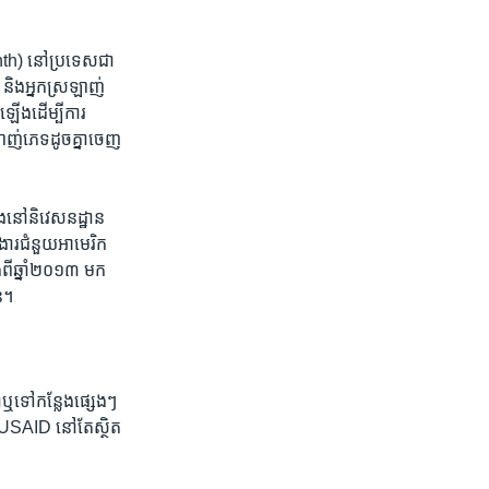
onth)​ នៅ​ប្រទេស​ជា​
 ​និង​អ្នក​ស្រឡាញ់​
ើ​ង​ដើម្បី​ការ​
ាញ់​ភេទ​ដូច​គ្នា​ចេញ​
ើង​នៅនិវេសន​ដ្ឋាន​
​ងារ​ជំនួយ​អាមេរិក​
ីឆ្នាំ​២០១៣​ ​មក​
ន។​
​ឬ​ទៅ​កន្លែង​ផ្សេងៗ​
 USAID​ ​នៅ​តែ​ស្ថិត​