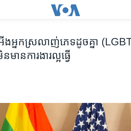
ង​អ្នក​ស្រលាញ់​ភេទ​ដូចគ្នា (LGBTI) 
មិនមាន​ការងារ​ល្អ​ធ្វើ