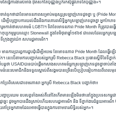
្រឹមតែ​ធ្វើ​ការ​ងារ​សំអាង​ អ៊ុតសក់​តែប៉ុណ្ណឹង​ឬ​ក៏​រក​ស៊ីផ្លូវភេទ​តែ​ប៉ុណ្ណឹង»។​
ាន​គេ​ចាត់​ទុក​ថា​ជា​ខែ​មោទ​នភាព​សម្រាប់​មនុស្ស​ស្រឡាញ់ភេទ​ដូចគ្នា​ ​ឬ​ ​(Pride M
ដើម្បី​បញ្ជ្រាប​ការ​យល់​ដឹង​និង​ការ​គោរព​សិទ្ធិ​អ្នក​ស្រឡាញ់​ភេទ​ដូចគ្នា​ ​អ្នក​កែភេទ​
ជា​រួមកាត់ថា​សហគមន៍ ​LGBTI។​ ​ទិវា​ខែ​មោទនភាព​ ​Pride Month​ ​ក៏​ត្រូវ​បាន​ធ្វើ​ឡ
រណ៍​កុប្បកម្មមួយ​ឈ្មោះ Stonewall ​ក្នុង​ខែ​មិថុនា​ឆ្នាំ​១៩៦៩​ ​ជា​ពេល​ដែល​អ្នក​ស្រឡ
ន​នៅ​ទីក្រុង​ញូវយ៉ក​ សហរដ្ឋ​អាមេរិក។
​ មានការ​ប្រារព្ធ​កា​រ​ជួប​ជុំ​ដើម្បី​អបអរ​ ខែ​មោទ​នភាព Pride Month​ ​ដែល​ធ្វើ​ឡ
ក។​ ​នេះបើ​តាម​ការ​បញ្ជាក់​របស់​អ្នកស្រី​ ​Rebecca Black​ ​ប្រធាន​ស្តីទី​នៃ​ទីភ្នាក់
ន្ត​ថា​ USAID​បាន​បាប់​ផ្តើ​ម​កសាង​សហគមន៍​អ្នក​ស្រឡាញ់​ភេទ​ដូច​គ្នា​ចាប់​តាំង​ព
ហគមន៍​នេះ​សមាជិក​និង​ទទួល​ស្គាល់​ពី​សង្គ​មបាន​ច្រើន​បើ​ប្រៀប​ធៀប​កាល​ពី​ពេល​មុ
​បកប្រែ​ពិសេស​ជា​ខេមរ​ភាសា អ្នកស្រី​ ​Rebecca Black​ ​បញ្ជាក់​ថា៖​
នោះ​បញ្ហា​ប្រឈម​ ​ឧបសគ្គ​ទាំងអស់​គឺ​នៅ​តែ​កើត​មាន​ឡើង​មិន​ថា​នៅ​ក្នុង​ប្រទេស​កម្ពុជា
្នេះ​ ដូច​អ្នក​បាន​ដឹង​ស្រាប់​ហើយ​សហ​រដ្ឋ​អាមេរិក​ ​និង​ ​ទីភ្នាក់​ងារ​ជំនួយ​អាមេរិក​
​គាំទ្រ​អ្នក​តាម​ដែលអាច​ធ្វើ​បាន​ក្នុង​ការ​ទាមទារ​សិទ្ធិ​របស់​អ្នក»។