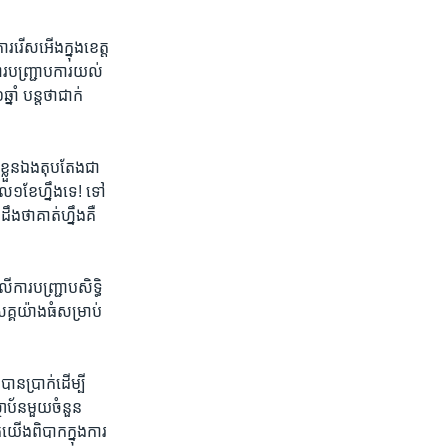
ារ​រើស​អើង​ក្នុង​ខេត្ត​
រ​បញ្ជ្រាប​ការ​យល់​
ាំ​ បន្ត​ថា​ជាក់
 ខ្លួន​ឯង​តុបតែង​ជា
ង​ពេល​១ខែ​ហ្នឹងទេ!​ ​ទៅ
េដឹង​ថា​គាត់​ហ្នឹង​គឺ​
ការ​បញ្ជ្រាប​សិទ្ធិ​
សគ្គ​យ៉ាង​ធំ​សម្រាប់​
ាន​ប្រាក់​ដើម្បី​
្ថាប័ន​មួយ​ចំនួន​ ​
​យើង​ពិបាក​ក្នុង​ការ​