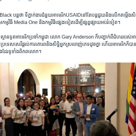
lack​ ​បន្ត​ថា​ ទីភ្នាក់​ងារ​ជំនួយ​អាមេរិក​USAID​នៅ​តែ​បន្ត​ជួយ​និង​លើក​តម្កើង​សិទ្
​កម្មវិធី​ ​Media One​ ​និង​កម្មវិធី​ផ្សេង​ទៀត​ដើម្បី​ផ្សព្វផ្សាយ​អប់រំ​ទៀត។​
ស់​ស្ថាន​ទូត​អាមេរិក​ប្រចាំ​កម្ពុជា​ ​លោក​ ​Gary Anderson​ ក៏​បញ្ជាក់​ពី​ជំហរ​របស់​អ
ប្រទេស​សេរីផ្តល់​ការ​គោរព​និង​សិទ្ធិ​អ្នក​ស្រលាញ់​ភេទ​ដូច​គ្នា​ ហើយ​អាមេរិក​ក៏​បាន​
​ផង​ដែរ​ទូទាំង​ពិភព​លោក។