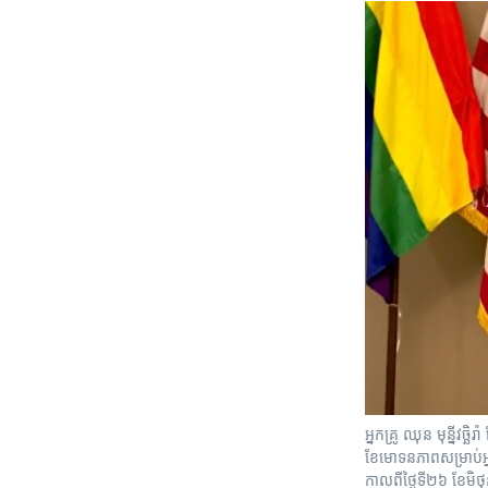
អ្នកគ្រូ ឈុន មុន្នីវច្ឆិរ
ខែមោទនភាព​សម្រាប់​អ
កាលពី​ថ្ងៃទី២៦ ខែមិ