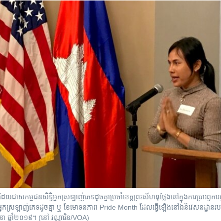
៉ា ដែល​ជា​សកម្មជន​សិទ្ធិ​អ្នកស្រឡាញ់​ភេទ​ដូចគ្នា​ប្រចាំ​ខេត្តព្រះសីហនុ​ថ្លែង​នៅក្នុង​ការប្រារព្ធ​ការ
្នកស្រឡាញ់ភេទ​ដូចគ្នា ឬ ខែមោទនភាព Pride Month ដែល​ធ្វើឡើង​នៅ​ឯ​និវេសនដ្ឋាន​របស់
ថុនា ឆ្នាំ២០១៩។ (នៅ វណ្ណារិន/VOA)