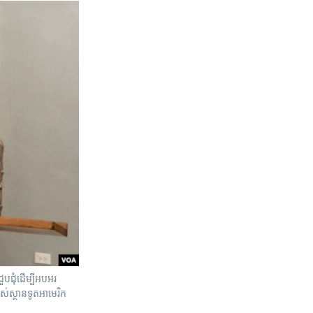
ជួបជុំ​ដើម្បី​អបអរ​
​ស្ថានទូត​អាមេរិក