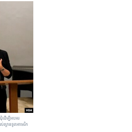
ំ​ដើម្បី​អបអរ​
​ស្ថានទូត​អាមេរិក