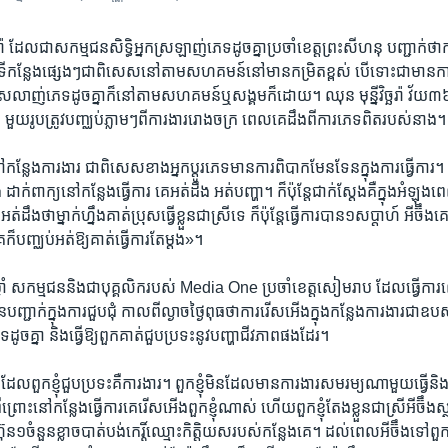
ច្ឆរ៉ា​ ​ដែល​ជា​សកម្មជន​សិទ្ធិ​អ្នក​ស្រឡាញ់​ភេទ​ដូច​គ្នា​ប្រចាំ​ខេត្ត​ព្រះ​សីហនុ​ បញ្ជាក់​ថា​ក
ជា​ទី​កន្លែង​ផ្សេងៗ​ជា​ពិសេស​នៅ​តាម​សហគមន៍​នៅ​មាន​កម្រិត​ខ្ពស់​ ​បើ​ទោះ​ជា​មាន​កា
នក​ស្រលាញ់​ភេទ​ដូច​គ្នា​ក៏​នៅ​តាម​សហគមន៍​ឬ​សង្គម​ក៏​ដោយ។​ ឈុន មុន្នីវិច្ឆរ៉ា​ វ័យ​៣៦ឆ្ន
 ​មួយ​រូប​ត្រូវ​បញ្ឈប់​ភ្លាមៗ​ពី​ការងារ​រោងចក្រ ពេល​គេ​ដឹង​ពី​ការ​ភេទ​ពិត​របស់​នាង។​
ន្លែង​ការងារ​ ​ជា​ពិសេស​ខាង​អ្នក​ប្តូរ​ភេទ​មាន​ការ​ពិបាក​មែនទែន​ក្នុង​ការ​ធ្វើ​ការ។​
ង​ ​ដាក់​ពាក្យ​នៅ​កន្លែង​ធ្វើ​ការ​ ​គេអត់​ដឹង​ ​អត់​បញ្ហា។​ ​ក៏​ប៉ុន្តែ​ជាក់​ស្តែង​គឺ​ក្នុង​អំឡុ
អត់​ដឹង​ថា​ម្នាក់​ហ្នឹង​គាត់​ប្រុស​ធ្វើ​ខ្លួន​ជា​ស្រី​ទេ​ ​ក៏​ប៉ុន្តែ​ធ្វើ​ការ​បាន​១​សប្តាហ៍​ ​អីច៊ឹង​គ
​គេ​ក៏​បញ្ឈប់​អត់​ឱ្យ​គាត់​ធ្វើ​ការ​តែ​ម្តង»។
ាំ​ ​សកម្មជន​និង​ជា​បុគ្គលិក​របស់​ ​Media One​ ​ប្រចាំ​ខេត្ត​សៀមរាប​ ​ដែល​ធ្វើ​ការ​លើ​
ញ្ជាក់​ក្នុង​ការ​ជួបជុំ​ ​កាល​ពី​ល្ងាច​ថ្ងៃ​ពុធ​ថា​ការ​រើសអើង​ក្នុង​កន្លែង​ការ​ងារ​ជា​ឧប
​ដូច​គ្នា​ ​និង​ធ្វើ​ឱ្យ​ពួក​គាត់​ជួប​ប្រទះ​នូវ​បញ្ហា​ជីវភាព​ផងដែរ។
ល​ពួក​ខ្ញុំ​ជួប​ប្រទះ​គឺ​ការងារ។​ ​ពួក​ខ្ញុំមិន​ដែល​មាន​ការងារ​សមរម្យ​ណាមួយ​ធ្វើ​និង​ប
ពីព្រោះ​នៅកន្លែង​ធ្វើ​ការ​គេ​រើស​អើង​ពួក​ខ្ញុំ​ណាស់​ ​ហើយ​ពួក​ខ្ញុំ​តែង​ខ្លួន​ជា​ស្រី​អីច៊ឹង​ស
​ហ៊ុន​១ចំនួន​ខ្លាច​បាត់បង់​កេរ្តិ៍ឈ្មោះ​កិតិ្តយស​របស់​កន្លែង​គេ។​ ​ដល់​ពេល​អីច៊ឹង​ទៅ​ពួក