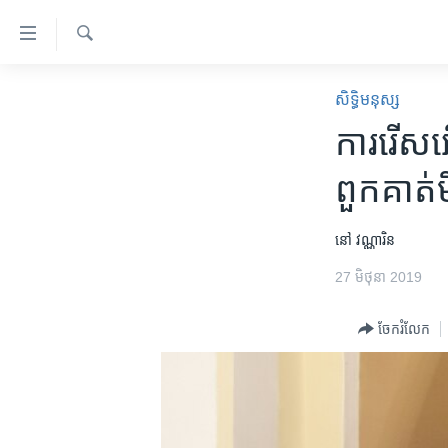
ភ្ជាប់​
ទៅ​
គេហទំព័រ​
ស្វែង​
កម្ពុជា
រក
សិទ្ធិ​មនុស្ស
ទាក់ទង
អន្តរជាតិ
ការរើសអើ
រំលង​
និង​
អាមេរិក
ពួក​គាត់​
ចូល​
ចិន
ទៅ​​
ទំព័រ​
ហេឡូវីអូអេ
នៅ វណ្ណារិន
ព័ត៌មាន​​
កម្ពុជាច្នៃប្រតិដ្ឋ
27 មិថុនា 2019
តែ​
ម្តង
ព្រឹត្តិការណ៍ព័ត៌មាន
ចែករំលែក
រំលង​
ទូរទស្សន៍ / វីដេអូ​
និង​
ចូល​
វិទ្យុ / ផតខាសថ៍
ទៅ​
កម្មវិធីទាំងអស់
ទំព័រ​