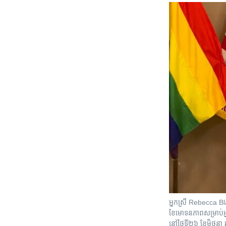
អ្នកស្រី Rebecca Black 
ខែមោទនភាព​សម្រាប់​អ
នៅ​ថ្ងៃទី២៦ ខែមិថុនា