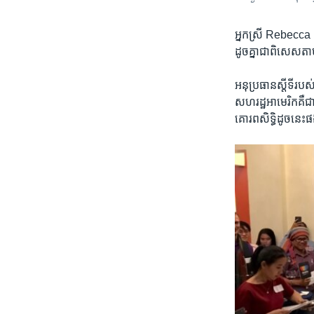
អ្នកស្រី​ ​Rebecca B
ដូច​គ្នា​ជា​ពិសេស​តាម
​អនុ​ប្រធាន​ស្តីទី​រប
សហរដ្ឋ​អាមេរិក​គឺ​ជា​
គោរព​សិទ្ធិ​ដូច​នេះ