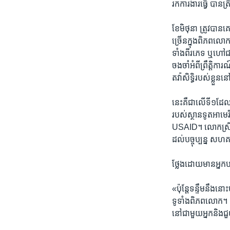
រក​ការងារ​ធ្វើ​ ​បាន​ត
​ខែ​មិថុនា​ ​ត្រូវ​ប
ច្រើនក្នុងពិភព​លោក​ ​
ទាំង​ពីរ​ភេទ​ ​ឬ​ហៅ​
ចងចាំ​អំពីព្រឹត្តិកា
តវ៉ា​សិទ្ធិ​របស់​ខ្លួ
នេះ​គឺ​ជា​លើ​ទី១​ដែល
របស់​ស្ថាន​ទូត​អាមេរិ
USAID។​ ​លោក​ស្រី​ប
ដល់​បច្ចុប្បន្ន​ ​ស
​ថ្លែង​ដោយ​មាន​អ្នក
«ប៉ុន្តែ​ទន្ទឹម​នឹង​
ទូទាំង​ពិភព​លោក។​ ដូច
នៅ​ជាមួយ​អ្នក​និង​ជួយ