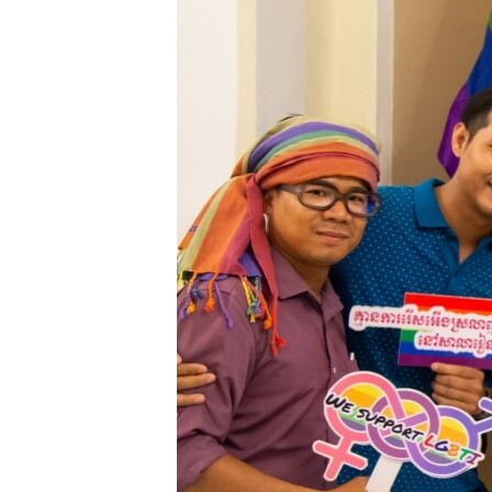
រចនា
សម្ព័ន្ធ​
រំលង​
និង​
ចូល​
ទៅ​
កាន់​
ទំព័រ​
ស្វែង​
រក