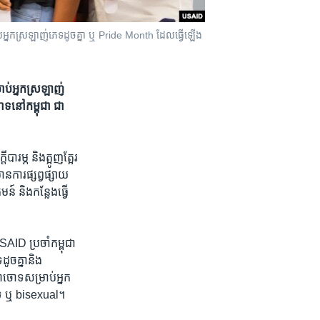
ម្រាប់​អ្នកស្រឡាញ់​ភេទ​ដូចគ្នា ឬ Pride Month ដែល​ធ្វើឡើង​
ប់​អ្នក​ស្រឡាញ់​
ោទ​នៅ​កម្ពុជា ជា
រម្ភ​ ​និង​ត្អូញត្អែរ​
មាន​ការ​ផ្សព្វផ្សាយ​
 និង​កន្លែង​ធ្វើ​
SAID​ ​ប្រចាំ​កម្ពុជា​
ូចគ្នា​និង​
ា​ចោទ​សម្រាប់​អ្នក​
​ភេទ ឬ bisexual។