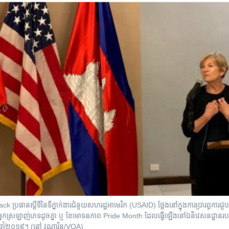
ប្រធាន​ស្តីទី​នៃ​ទីភ្នាក់ងារ​ជំនួយ​សហរដ្ឋ​អាមេរិក (USAID) ថ្លែង​នៅក្នុង​ការប្រារព្ធ​ការជួបជុ
្នកស្រឡាញ់​ភេទ​ដូចគ្នា ឬ ខែមោទនភាព Pride Month ដែល​ធ្វើឡើង​នៅ​ឯ​និវេសនដ្ឋាន​របស់
 ឆ្នាំ២០១៩។ (នៅ វណ្ណារិន/VOA)