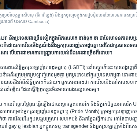
ដូចគ្នា​ប្រចាំ​ខេត្តព្រះសីហនុ (ទី៣ពីឆ្វេង) ​និងអ្នកចូលរួមក្នុង​ការជួបជុំ​អបអរ​ខែមោទនភាព​ស
៩។ (រូបភាពពី USAID Cambodia)
ស.រ.អា និង​ប្រទេស​ជា​ច្រើន​ទៀត​ក្នុង​ពិភពលោក ចាត់​ទុក ថា ជា​ខែ​មោទនភាព​សម្រា
នេះក៏​ដោយ​ការរើស​អើង​ប្រឆំាង​នឹង​អ្នកស្រលាញ់​ភេទ​ដូចគ្នា នៅតែ​ជា​ប្រធានបទ​ច
រងារ បើ​ទោះជា​មាន​ការបញ្ជ្រាប​ការយល់​ដឹង​នេះ​ជា​ច្រើន​ក៏ដោយ។
ារពារ​សិទ្ធិ​អ្នក​ស្រឡាញ់​ភេទ​ដូច​គ្នា​ ​ឬ (LGBTI)​ ​នៅ​សប្តាហ៍​នេះ បាន​បង្ហាញ​ពី​ក្តី​បា
ាង​នឹង​ក្រុម​អ្នក​ស្រឡាញ់​ភេទ​ដូចគ្នា​ ​អ្នក​ប្តូរភេទ​នៅ​ក្នុង​ប្រ​ទេស​កម្ពុជា​ ​ទោះ​ជា​
ការយល់​ដឹង​អំពីសិទ្ធិ​ពួក​គេ​ក៏​ដោយ។ ពួក​គេ​អះអាង​ថា​ ការ​រើសអើង​នៅ​តាម​សហគមន៍​
ស់​នៅ​ឡើយ​ ​ដែល​ធ្វើ​ឱ្យ​ពួក​ខ្លួន​មិន​មាន​ការងារ​ល្អ​សមរម្យ។
មួយ​ ​កាល​ពី​ល្ងាច​ថ្ងៃ​ពុធ​ ​ធ្វើ​ឡើង​ដោយ​ស្ថាន​ទូតអាមេរិក​ ​និង​ទីភ្នាក់​ជំនួយ​អាមេរិក ​U
ភាព​សម្រាប់​អ្នក​ស្រឡាញ់​ភេទ​ដូច​គ្នា​ ​ឬ​ ​(Pride Month)​ ​ក្រុម​អ្នក​ស្រឡាញ់​ភេទ​ដ
ថា​ ការរើស​អើង​ក្នុង​សង្គម​គ្រួសារ សហគមន៍​ ​និង​កន្លែង​ធ្វើ​ការងារ​ ​នៅ​តែ​ជា​បញ្ហ
នា​ហៅ gay ឬ lesbian​ ​អ្នកប្តូរភេទឬ transgender​ ​និង​អ្នក​ស្រឡាញ់​ទាំង​ពីរ