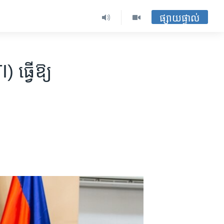
ផ្សាយផ្ទាល់
ធ្វើ​ឱ្យ​