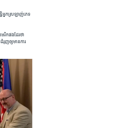
ធិ​អ្នក​ស្រឡាញ់​ភេទ​
ាមេរិក​ផង​ដែរ​ថា​
ជំរុញ​ឲ្យ​មាន​ការ​