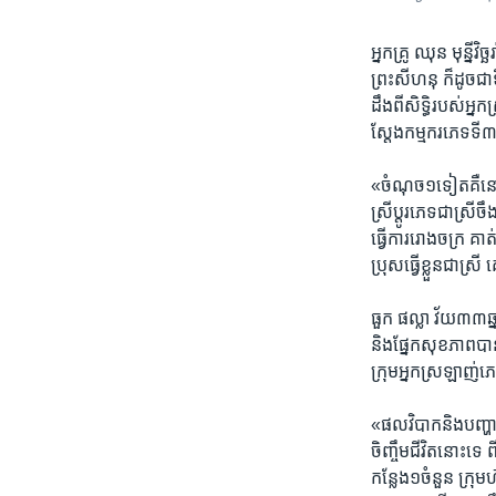
អ្នកគ្រូ​ ​ឈុន មុន្នីវិ
ព្រះ​សីហនុ​ ​ក៏​ដូច​
ដឹង​ពី​សិទ្ធិ​របស់​អ្
ស្តែង​កម្មករ​ភេទ​ទី៣​
​«ចំណុច​១​ទៀត​គឺ​នៅ​ក
ស្រី​ប្តូរ​ភេទ​ជាស្រី​ចឹ
ធ្វើ​ការ​រោង​ចក្រ​ ​គាត់​
ប្រុស​ធ្វើ​ខ្លួន​ជាស្រី​ 
ធួក ផល្លា​ ​វ័យ​៣៣ឆ្ន
និង​ផ្នែក​សុខភាព​បាន​ប
ក្រុម​អ្នក​ស្រឡាញ់​ភេទ
«ផលវិបាក​និង​បញ្ហា​ដែ
ចិញ្ចឹម​ជីវិត​នោះ​ទេ​ ​
កន្លែង​១ចំនួន​ ​ក្រុម