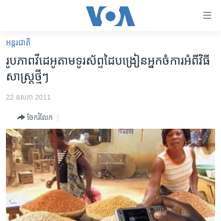
ភ្ជាប់​
ទៅ​
គេហទំព័រ​
អន្តរជាតិ
កម្ពុជា
ទាក់ទង
រូបភាព​វីដេអូ​តាម​ទូរស័ព្ទដៃ​បង្រៀន​អ្នកចំការ​អំពី​វិធី
រំលង​
អន្តរជាតិ
សាស្ត្រ​ថ្មីៗ
និង​
អាមេរិក
ចូល​
22 ឧសភា 2011
ទៅ​​
ចិន
ទំព័រ​
ចែករំលែក
ហេឡូវីអូអេ
ព័ត៌មាន​​
តែ​
កម្ពុជាច្នៃប្រតិដ្ឋ
ម្តង
ព្រឹត្តិការណ៍ព័ត៌មាន
រំលង​
និង​
ទូរទស្សន៍ / វីដេអូ​
ចូល​
វិទ្យុ / ផតខាសថ៍
ទៅ​
ទំព័រ​
កម្មវិធីទាំងអស់