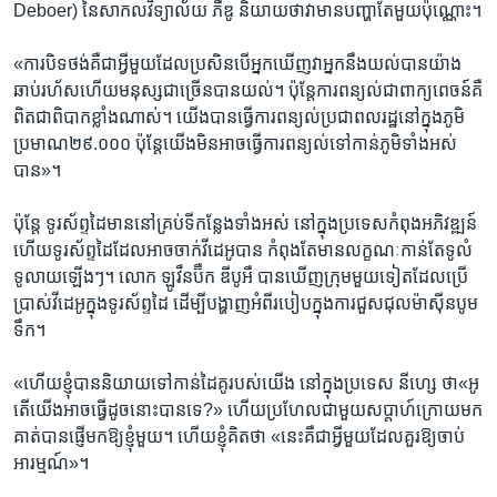
Deboer) នៃ​សាកលវិទ្យាល័យ ​ភឺឌូ ​និយាយ​ថា​វា​មាន​បញ្ហាតែ​មួយ​ប៉ុណ្ណោះ។
«ការ​បិទ​ថង់​គឺ​ជា​អ្វី​មួយ​ដែល​ប្រសិនបើ​អ្នកឃើញ​វា​អ្នក​នឹង​យល់បាន​យ៉ាង​
ឆាប់​រហ័ស​ហើយ​មនុស្ស​ជាច្រើន​បានយល់។ ប៉ុន្តែ​ការ​ពន្យល់​ជា​ពាក្យ​ពេចន៍​គឺ​
ពិត​ជា​ពិបាក​ខ្លាំង​ណាស់។ យើង​បាន​ធ្វើការ​ពន្យល់​ប្រជាពលរដ្ឋ​នៅក្នុង​ភូមិ​
ប្រមាណ​២៩.០០០ ​ប៉ុន្តែ​យើង​មិន​អាច​ធ្វើការ​ពន្យល់​ទៅកាន់​ភូមិទាំង​អស់​
បាន»។
ប៉ុន្តែ ​ទូរស័ព្ទដៃមាន​នៅ​គ្រប់​ទីកន្លែង​ទាំងអស់​ នៅក្នុង​ប្រទេស​កំពុង​អភិវឌ្ឍន៍ ​
ហើយ​ទូរស័ព្ទដៃ​ដែល​អាច​ចាក់​វីដេអូ​បាន​ កំពុង​តែ​មាន​លក្ខណៈ​កាន់​តែ​ទូលំ
ទូលាយ​ឡើងៗ។ លោក​ ឡូវឹនប៊ឺក ឌីបូអឺ ​បាន​ឃើញ​ក្រុម​មួយ​ទៀត​ដែល​ប្រើ
ប្រាស់​វីដេអូ​ក្នុង​ទូរស័ព្ទដៃ ដើម្បី​បង្ហាញ​អំពី​របៀប​ក្នុង​ការជួស​ជុល​ម៉ាស៊ីនបូម
ទឹក។
«ហើយ​ខ្ញុំ​បាន​និយាយ​ទៅកាន់​ដៃគូ​របស់​យើង នៅ​ក្នុងប្រទេស ​នីហ្សេ ​ថា​«អូ​
តើយើង​អាច​ធ្វើ​ដូចនោះបាន​ទេ?» ​ហើយ​ប្រហែល​ជា​មួយ​សប្តាហ៍​ក្រោយ​មក​
គាត់​បាន​ផ្ញើ​មក​ឱ្យ​ខ្ញុំ​មួយ។​ ហើយ​ខ្ញុំ​គិតថា​ «​នេះ​គឺ​ជាអ្វីមួយ​ដែល​គួរ​ឱ្យ​ចាប់​
អារម្មណ៍»។