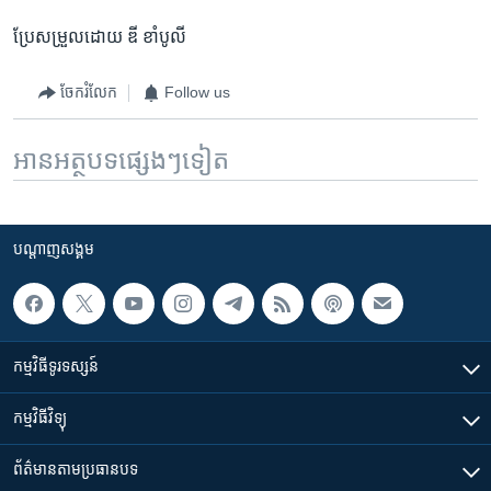
ប្រែ​សម្រួល​ដោយ​ ឌី ខាំ​បូលី
ចែករំលែក
Follow us
អានអត្ថបទផ្សេងៗទៀត
បណ្តាញ​សង្គម
កម្មវិធី​ទូរទស្សន៍
កម្មវិធី​វិទ្យុ
ព័ត៌មាន​តាមប្រធានបទ​