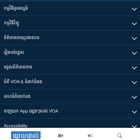
កម្មវិធី​ទូរទស្សន៍
កម្មវិធី​វិទ្យុ
ព័ត៌មាន​តាមប្រធានបទ​
រៀន​​អង់គ្លេស
ទទួល​ព័ត៌មាន​តាម
អំពី​ VOA & ទំនាក់ទំនង
គេហទំព័រ​​ទាក់ទង
ទាញយក​ App ផ្សេងៗ​របស់​ VOA
Accessibility
ផ្សាយផ្ទាល់