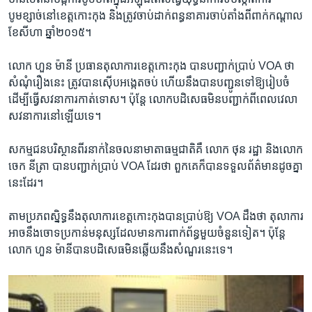
បូមខ្សាច់​នៅ​ខេត្ត​កោះកុង ​និង​ត្រូវ​ចាប់​ដាក់​ពន្ធនាគារ​ចាប់​តាំងពី​ពាក់​កណ្តាល​
ខែ​សីហា ឆ្នាំ​២០១៥។
​លោក ហួន ម៉ានី​ ប្រធាន​តុលាការ​ខេត្ត​កោះកុង​ បាន​បញ្ជាក់​ប្រាប់​ VOA ​ថា​
សំណុំ​រឿង​នេះ ត្រូវ​បាន​ស៊ើប​អង្កេត​ចប់​ ហើយ​នឹង​បាន​បញ្ជូន​ទៅ​ឱ្យ​រៀបចំ ​
ដើម្បី​ធ្វើ​សវនាការ​កាត់ទោស។ ប៉ុន្តែ​ លោក​បដិសេធ​មិន​បញ្ជាក់​ពី​ពេល​វេលា​
សវនាការ​នៅ​ឡើយ​ទេ។​
សកម្មជន​បរិស្ថាន​ពីរនាក់​នៃ​ចលនា​មាតា​ធម្មជាតិ​គឺ លោក​ ថុន រដ្ឋា ​និង​លោក
ចេក នីត្រា​ បាន​បញ្ជាក់​ប្រាប់ ​VOA ​ដែរថា​ ពួកគេ​ក៏​បាន​ទទួល​ព័ត៌មាន​ដូច​គ្នា​
នេះ​ដែរ។
តាម​ប្រភព​ស្និទ្ធ​នឹង​តុលាការ​ខេត្ត​កោះកុង​បាន​ប្រាប់​ឱ្យ​ VOA ​ដឹង​ថា​ តុលាការ​
អាច​នឹង​ចោទ​ប្រកាន់​មនុស្ស​ដែល​មាន​ការពាក់​ព័ន្ធ​មួយ​ចំនួន​ទៀត។ ប៉ុន្តែ​
លោក​ ហួន ម៉ានី​បាន​បដិសេធ​មិន​ឆ្លើយ​នឹង​សំណួរ​នេះ​ទេ។