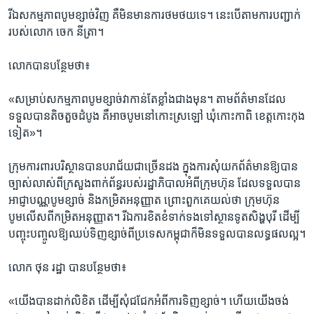
រី​ឯ​សកម្ម​ភាព​បូមខ្សាច់​វិញ​ គឺ​មិន​មាន​ការ​ថមថយ​ទេ។ នេះ​បើ​តាម​ការ​បញ្ជាក់​
របស់​លោក​ ចេក នីត្រា។
លោក​បាន​បន្ថែម​ថា៖​
«សម្រាប់​សកម្មភាព​បូមខ្សាច់​វា​កាន់តែ​ខ្លាំង​ជាង​មុន។ តាម​ព័ត៌មាន​ដែល​
ទទួល​បាន​តិចតួច​ដំបូង​ គឺ​អាច​បូម​នៅ​កោះស្រឡៅ ​ឃុំកោះកាពិ ​ខេត្ត​កោះកុង​
ទៀត‍»។​
ក្រុម​ការពារ​បរិស្ថាន​បាន​បរាជ័យ​ជាច្រើន​ដង​ ក្នុង​ការ​សុំ​យក​ព័ត៌មាន​ឱ្យ​បាន​
ច្បាស់​លាស់​ពី​ក្រសួង​ពាក់​ព័ន្ធ​របស់​រដ្ឋាភិបាល​អំពី​ក្រុមហ៊ុន​ ដែល​ទទួល​បាន​
អាជ្ញាបណ្ណ​បូមខ្សាច់ ​និង​កម្រិត​អនុញ្ញាត​ ព្រោះ​ពួកគេ​យល់​ថា ​ក្រុមហ៊ុន​
បូមលើស​ពី​កម្រិត​អនុញ្ញាត។ រីឯ​ការ​ខិតខំ​ទាក់​ទង​ទៅ​ស្ថាន​ទូត​សិង្ហបុរី​ ដើម្បី​
បញ្ចុះបញ្ចូល​ឱ្យ​ឈប់​ទិញ​ខ្សាច់​ពី​ប្រទេស​កម្ពុជា​ក៏​មិន​ទទួល​បាន​លទ្ធផល​ល្អ។
លោក​ ថុន រដ្ឋា បាន​បន្ថែម​ថា៖
«យើង​បាន​ដាក់​លិខិត ​ដើម្បី​សុំ​ជជែក​អំពី​ការទិញខ្សាច់។ ​ហើយ​យើង​ចង់​