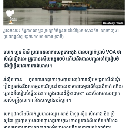
រចនា
សម្ព័ន្ធ​
Khmer English
រំលង​
និង​
បណ្តាញ​សង្គម
ចូល​
រូបឯកសារ៖ ទិដ្ឋភាព​សាឡង់​បូម​ខ្សាច់​ចំនួន៥​នៅ​លើ​ព្រែក​អណ្តូង​ទឹក ខេត្ត​កោះកុង។
ទៅ​
(រូប​ថត​ផ្តល់​ឲ្យ​អង្គការ​ចលនា​មាតា​ធម្មជាតិ)
កាន់​
ទំព័រ​
ភាសា
លោក ហួន ម៉ានី​ ប្រធាន​តុលាការ​ខេត្ត​កោះកុង​ បាន​បញ្ជាក់​ប្រាប់​ VOA ​ថា​
ស្វែង​
សំណុំ​រឿង​នេះ ត្រូវ​បាន​ស៊ើប​អង្កេត​ចប់​ ហើយ​នឹង​បាន​បញ្ជូន​ទៅ​ឱ្យ​រៀបចំ ​
រក
ដើម្បី​ធ្វើ​សវនាការ​កាត់ទោស។
វ៉ាស៊ីនតោន —
តុលាការ​ខេត្ត​កោះកុង​បាន​បញ្ចប់​ការ​ស៊ើបអង្កេត​លើ​សំណុំ​
រឿង​ប្រឆាំង​នឹង​សកម្ម​ជន​បរិស្ថាន​នៃ​ចលនា​មាតា​ធម្មជាតិ​ចំនួន​បីនាក់ ​ហើយ​
គ្រោង​នឹង​រៀបចំ​ធ្វើ​សវនាការ​ក្នុង​ពេល​ដ៏ខ្លី​ខាងមុខ។​ នេះ​បើ​តាមការ​បញ្ជាក់​
របស់​មន្ត្រី​តុលាការ​ និង​សកម្មជន​បរិស្ថាន។​
សកម្មជន​ទាំង​បី​នាក់​ រួមមាន​ឈ្មោះ​ សាន់ ម៉ាឡា ស៊ីម សំណាង ​និង​ ទ្រី
សុវីគា​ ត្រូវ​បាន​ព្រះរាជអាជ្ញា​ខេត្ត​កោះកុង​ ចោទ​ប្រកាន់​ពី​បទ​គំរាមកំហែង​
មាន​ចេតនា​បង្ក​ការ​ខូចខាត​ក្នុង​អំឡុង​ពេល​ធ្វើ​យុទ្ធនា​ការ​ទប់​ស្កាត់​ការ​