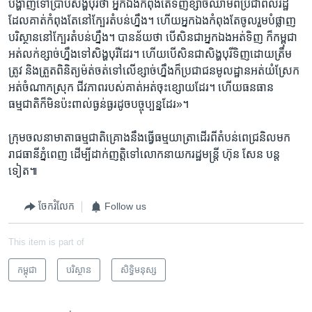
បង្ហាញ​ទៅ​ប្រាប់​សិង្ហបុរី​ថា​ អ្នក​ឯង​កំពុង​តែ​ទិញ​ខ្សាច់​ឈាម​ពី​ប្រជាពលរដ្ឋ ​
ដែល​គាត់​កំពុង​តែ​នៅ​ក្បែរ​តំបន់​ហ្នឹង។ ហើយ​អ្នក​ឯង​កំពុង​តែ​ចូលរួម​បំផ្លាញ​
បរិស្ថាន​នៅ​ក្បែរ​តំបន់​ហ្នឹង។ បាន​ន័យ​ថា​ បើ​សិន​ជា​អ្នក​ឯង​អត់​ទិញ​ ក៏​កម្ពុជា​
អត់​លក់​ខ្សាច់​ហ្នឹង​ទៅ​សិង្ហបុរី​ដែរ។ ហើយ​បើសិន​ជា​សិង្ហ​បុរី​ទិញ​ដោយ​ត្រឹម​
ត្រូវ​ និង​ត្រួតពិនិត្យ​ម៉ត់ចត់​ទៅ​លើ​ខ្សាច់​ហ្នឹង​ក៏​ប្រជាជន​មូលដ្ឋាន​អត់​យំ​ស្រែក​
អត់​ចំណាក​ស្រុក​ ជីវភាព​របស់​គាត់​អត់​ចុះខ្សោយ​ដែរ។ ហើយ​ធនធាន​
ធម្មជាតិ​ក៏​មិន​ប៉ះពាល់​ធ្ងន់ធ្ងរ​ដូច​បច្ចុប្បន្ន​ដែរ‍»។​
​ក្រុម​ចលនា​មាតា​ធម្មជាតិ​គ្រោង​នឹង​ធ្វើ​ធម្មយាត្រា​ដើរ​ពី​តំបន់​ពេជ្រនិល​មក​
រាជធានី​ភ្នំពេញ​ ដើម្បី​ដាក់​ញត្តិ​ទៅ​លោក​នាយក​រដ្ឋ​មន្ត្រី​ ហ៊ុន សែន​ បន្ត​
ទៀត៕
ចែករំលែក
Follow us
This item is part of
កម្ពុជា
បរិស្ថាន
សិទ្ធិ​មនុស្ស