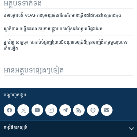
អត្ថបទ​ទាក់ទង
បទ​សម្ភាសន៍ VOA៖ ការ​បូម​ខ្សាច់​នៅ​តែ​កើត​មាន​ច្រើន​ដដែល​នៅ​ខេត្ត​កោះកុង
រដ្ឋាភិបាល​បង្កើត​គណៈកម្មការ​បង្រ្កាប​បទ​ល្មើស​រត់ពន្ធ​ឈើ​ឆ្លងដែន
អ្នក​វិទ្យាសាស្ដ្រ៖ ​ការ​កាប់​បំផ្លាញ​ព្រៃឈើ​បណ្តាល​ឲ្យ​ជំងឺ​គ្រុនចាញ់​ដ៏​កម្រ​មួយ​ប្រភេទ​
កើន​ឡើង
អានអត្ថបទផ្សេងៗទៀត
បណ្តាញ​សង្គម
កម្មវិធី​ទូរទស្សន៍