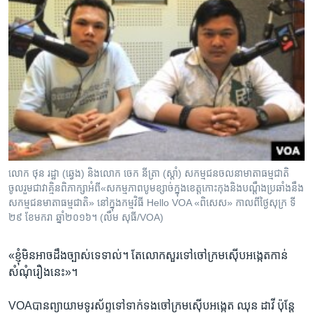
លោក ថុន រដ្ឋា (ឆ្វេង) និង​លោក ចេក នីត្រា (ស្តាំ) សកម្មជន​ចលនា​មាតា​ធម្មជាតិ
ចូល​រួម​ជា​វាគ្មិន​ពិភាក្សា​អំពី​«សកម្មភាព​បូម​ខ្សាច់​ក្នុង​ខេត្ត​កោះកុង​និង​បណ្តឹង​ប្រឆាំង​នឹង​
សកម្មជន​មាតា​ធម្មជាតិ» នៅ​ក្នុង​កម្មវិធី Hello VOA​ «ពិសេស‍» កាល​ពី​ថ្ងៃ​សុក្រ ទី​
២៩ ខែ​មករា ឆ្នាំ​២០១៦។ (លឹម សុធី/VOA)
«ខ្ញុំ​មិន​អាច​ដឹង​ច្បាស់​ទេ​ទាល់​។ តែ​លោក​សួរ​ទៅ​ចៅក្រម​ស៊ើបអង្កេត​កាន់​
សំណុំ​រឿង​នេះ‍»។​
VOAបាន​ព្យាយាម​ទូរស័ព្ទ​ទៅ​ទាក់​ទង​ចៅក្រម​ស៊ើប​អង្កេត​ ឈុន ដាវី ​ប៉ុន្តែ​