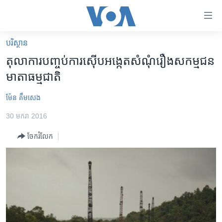
ភ្ជាប់​
ទៅ​
គេហទំព័រ​
បរិស្ថាន
កម្ពុជា
ទាក់ទង
តុលាការ​បញ្ចប់​ការ​ស៊ើប​អង្កេត​សំណុំ​រឿង​សកម្មជន​
រំលង​
អន្តរជាតិ
មាតា​ធម្មជាតិ
និង​
អាមេរិក
ចូល​
ម៉ែន គឹមសេង
ទៅ​​
ចិន
ទំព័រ​
30 មករា 2016
ហេឡូវីអូអេ
ព័ត៌មាន​​
ចែករំលែក
តែ​
កម្ពុជាច្នៃប្រតិដ្ឋ
ម្តង
ព្រឹត្តិការណ៍ព័ត៌មាន
រំលង​
និង​
ទូរទស្សន៍ / វីដេអូ​
ចូល​
វិទ្យុ / ផតខាសថ៍
ទៅ​
ទំព័រ​
កម្មវិធីទាំងអស់