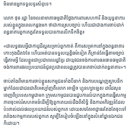
មិនមាន​អ្នក​ទទួល​ទូរស័ព្ទ​ទេ។
លោក​ ថុន រដ្ឋា នៃ​ចលនា​មាតា​ធម្មជាតិ​ថ្លែង​ការពារ​សហការី​ និង​យុទ្ធនាការ​
របស់​ខ្លួន​ក្នុ​ង​ពេល​កន្លង​មក​ ថា​ជា​ការ​ស្រប​ច្បាប់​ ហើយ​ជាជាង​ការ​ចាប់​ដាក់​
ពន្ធនាគារ​ពួកគេ​គួរតែ​ទទួល​បាន​ការ​លើក​ទឹកចិត្ត៖
«ជា​លទ្ធផល​អ្វី​ជា​កាដូ​ដ៏ល្អ​សម្រាប់​ពួកគាត់​ គឺ​ការ​សម្រាក​នៅ​ក្នុង​ពន្ធនាគារ​
កោះកុង​ជិត​៦ខែ​ ហើយ​អត់​បាន​ទទួល​យុត្តិធម៌​ទៀត​ គឺ​គ្រាន់​តែ​ធ្វើ​តាម​ច្បាប់​
ធ្វើ​តាម​អ្វី ដែល​ខ្លួន​ជា​ប្រជាពលរដ្ឋ​ខ្មែរ​ ជា​យុវជន​ចង់​ការពារ​ធនធាន​ធម្មជាតិ​
ចង់​ការពារ​ផល​ប្រយោជន៍​ជូន​ប្រជាពលរដ្ឋ​ត្រូវ​បាន​គេ​ចាប់​ដាក់​ពន្ធនាគារ‍»។​
ចាប់​តាំងពី​មាន​ការ​ចាប់​ខ្លួន​សកម្មជន​ទាំងបី​នាក់​ និង​ការ​បណ្តេញ​ស្ថាបនិក​
ម្នាក់​ដែល​ជា​ជន​ជាតិ​អេស្ប៉ាញ​គឺ​លោក​ អាឡិច ហ្កុនហ្សាឡេស ដាវីដសុន​
ចេញ​ពី​ប្រទេស​កម្ពុជា​មក ក្រុម​សកម្ម​ជន​បាន​ជួប​ការ​លំបាក​ក្នុង​ការធ្វើ​សកម្ម​
ភាព​ចុះ​អប់រំ​សហគមន៍​ដើម្បី​ឱ្យ​ពួកគេ​យល់​ដឹង​ពី​សិទ្ធិ​ និង​ការ​អភិវឌ្ឍន៍​ដែល​
ប៉ះពាល់​ដល់​ផលប្រយោជន៍​របស់​ពួកគេ​ ដោយ​សារ​តែ​អាជ្ញាធរ​តែងតែ​ចុះ​ទៅ​
រារាំង​សកម្មភាព​របស់​ពួកគេ សូម្បី​តែ​រៀបចំ​ឡើង​នៅ​ក្នុង​លំនៅដ្ឋាន​ឯកជន​
ក៏ដោយ។