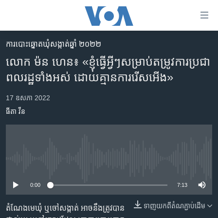
ភ្ជាប់​
ទៅ​
គេហទំព័រ​
ការបោះឆ្នោតឃុំសង្កាត់ឆ្នាំ ២០២២
កម្ពុជា
ទាក់ទង
លោក ​ម៉ន ​ហេន៖ «ខ្ញុំ​ធ្វើ​អ្វីៗ​សម្រាប់​តម្រូវការ​ប្រជា
រំលង​
អន្តរជាតិ
ពលរដ្ឋ​ទាំងអស់ ដោយ​គ្មាន​ការ​រើសអើង»
និង​
អាមេរិក
ចូល​
17 ឧសភា 2022
ទៅ​​
ចិន
ធីតា វីន
ទំព័រ​
ហេឡូវីអូអេ
ព័ត៌មាន​​
តែ​
កម្ពុជាច្នៃប្រតិដ្ឋ
ម្តង
ព្រឹត្តិការណ៍ព័ត៌មាន
រំលង​
No media source currently available
និង​
ទូរទស្សន៍ / វីដេអូ​
ចូល​
0:00
7:13
វិទ្យុ / ផតខាសថ៍
ទៅ​
ទាញ​យក​ពី​តំណភ្ជាប់​ដើម
ទំព័រ​
តំណែង​មេ​ឃុំ​ ឬ​ចៅ​សង្កាត់​ អាច​នឹង​ត្រូវ​បាន​​
កម្មវិធីទាំងអស់