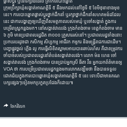
រចនា
ផ្លាស់​ប្តូរ​ ឬ​នៅ​រក្សា​ដដែល ​គ្រា​ការ​បោះឆ្នោត​
សម្ព័ន្ធ​
ក្រុម​ប្រឹក្សា​ឃុំសង្កាត់​អាណត្តិ​ទី ៥ នឹង​មក​ដល់​នៅ​ថ្ងៃ​ទី ៥ ខែ​មិថុនា​ខាង​មុខ​
Khmer English
រំលង​
នេះ។ ការ​បោះឆ្នោត​ផ្លាស់​ប្តូរ​ថ្នាក់​ដឹកនាំ ឬ​រក្សា​ថ្នាក់​ដឹកនាំ​សហគមន៍​ដដែល​
និង​
នេះ ​ជា​ការ​បង្ហាញ​ឲ្យ​ឃើញ​ពី​សមត្ថភាព​របស់​មេ​ឃុំ ​ឬ​ចៅ​សង្កាត់់​ ក្នុង​ការ​
បណ្តាញ​សង្គម
ចូល​
បម្រើ​រាស្រ្ត​កន្លង​មក។ នៅ​សង្កាត់​វាល​វង់ ​ក្រុង​កំពង់​ចាម ​ខេត្ត​កំពង់​ចាម​ មាន​
ទៅ​
៦ ​ភូមិ​ មាន​ប្រជា​ពល​រដ្ឋ​ជិត​ ៣០០០​ គ្រួសារ​រស់នៅ។​ ប្រជា​ពល​រដ្ឋ​ទាំង​នោះ​
កាន់​
ប្រកប​របរ​ដូច​ជា​ កសិកម្ម ​សិប្បកម្ម ​អាជីវក ​កម្មករ​ និង​មន្រ្តី​រាជ​ការ​ជា​ដើម។
ទំព័រ​
បញ្ហា​ផ្លូវ​ថ្នល់ ​ភ្លើង ​លូ​ ការ​ធ្វើ​លិខិត​ស្នាម​អោយ​បាន​ឆាប់​រហ័ស​ គឺ​ជា​តម្រូវ​ការ​
ភាសា
ស្វែង​
ចាំ​បាច់​របស់​ប្រជា​ពល​រដ្ឋ​នៅ​តំបន់​សង្កាត់​វាល​វង់។ លោក ​ម៉ន ​ហេន ចៅ​
រក
សង្កាត់​វាល​វង់ ​ក្រុង​កំពង់​ចាម បាន​ប្រាប់​អ្នកស្រី ធីតា វីន អ្នក​យក​ព័ត៌មាន​ឲ្យ​
VOA​ ថា​ ការ​បម្រើ​ប្រជា​ពល​រដ្ឋ​កន្លង​មក​លោក​សង្ឃឹម​ថា​ នឹង​បាន​ទទួល​
ជោគ​ជ័យ​ក្នុង​ការ​បោះ​ឆ្នោត​ឃុំ​សង្កាត់​អាណត្តិ​ទី​ ៥​ នេះ ​ទោះ​បី​ជា​មាន​គណ​
បក្ស​ផ្សេង​ៗ​ទៀត​មក​ប្រកួត​ប្រជែង​ក៏​ដោយ៕
ចែករំលែក