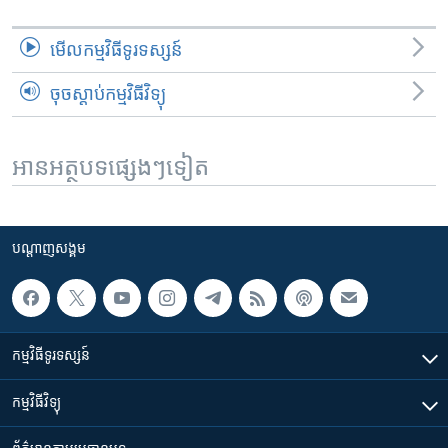
មើល​កម្មវិធី​ទូរទស្សន៍
ចុចស្តាប់កម្មវិធីវិទ្យុ
អានអត្ថបទផ្សេងៗទៀត
បណ្តាញ​សង្គម
កម្មវិធី​ទូរទស្សន៍
កម្មវិធី​វិទ្យុ