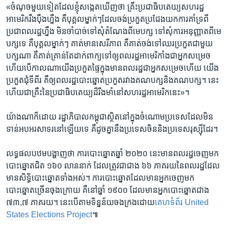
​«ចំណុច​មួយទៀត​ដែល​ខ្ញុំសង្កេត​ឃើញ​ថា ​គ្រឹះ​ប្រជាធិបតេយ្យ​សហរដ្ឋ​
អាមេរិក​រឹងប៉ឹង​ហ្នឹង​ គឺ​បុគ្គល​ម្នាក់ៗ​ដែល​ចង់​ប្រកួតប្រជែង​យក​ការគាំទ្រ​ពី​
ប្រជា​ពលរដ្ឋ​ហ្នឹង​ មិនចាំបាច់​ទៅសុំតំណែង​ពីមេបក្ស​ ទៅ​សុំ​ការអនុញ្ញាត​ពី​មេ
បក្ស​ទេ ​គឺ​បុគ្គល​ម្នាក់ៗ ​គាត់​មាន​សេរីភាព ​គឺ​គាត់​ចង់​ទៅ​ឈរ​ប្រកួតជាមួយ​
បក្ស​ណា ​គឺគាត់​គ្រាន់តែដាក់ពាក្យទៅ​ឲ្យ​ពលរដ្ឋ​អាមេរិកាំង​ជាអ្នកសម្រេច​
ហើយបើកាលណាយើង​ប្រកួត​ផ្ទៃក្នុង​មាន​ពលរដ្ឋ​ជាអ្នកសម្រេច​ហើយ​ យើង​
ប្រកួតជុំទីពីរ ​គឺ​ឲ្យ​ពលរដ្ឋ​បោះឆ្នោត​ប្រកួត​រវាង​គណបក្ស​និង​គណបក្ស​។ នេះ​
ហើយ​ជាគ្រឹះ​នៃ​ប្រជាធិបតេយ្យ​ដ៏រឹងមាំ​នៅ​សហរដ្ឋ​អាមេរិក​នេះ»។
យ៉ាងណាក៏ដោយ ​រដ្ឋាភិបាល​កម្ពុជា​ស្ថិតនៅ​ក្នុង​ចំណោម​ប្រទេស​ដែល​មិន
ទាន់​អបអរសាទរ​នៅឡើយ​ទេ​ គឺ​ដូច​គ្នា​នឹង​ប្រទេស​ចិន​និង​ប្រទេស​រុស្ស៊ីដែរ។
លទ្ធផល​បឋម​បង្ហាញ​ថា ​ការបោះឆ្នោត​ឆ្នាំ​ ២០២០​ នេះ​មាន​ពលរដ្ឋ​ចេញមក
បោះឆ្នោត​ជិត​ ១៦០​ លាន​នាក់​ ដែល​ត្រូវជា​ជាង​ ៦៦ ភាគរយ​នៃ​ពលរដ្ឋ​ដែល​
មាន​សិទ្ធិ​បោះឆ្នោត​ទាំងអស់។ ការបោះឆ្នោត​ដែល​មាន​អ្នកចេញ​មក​
បោះឆ្នោត​ច្រើន​ចុងក្រោយ​ គឺ​នៅឆ្នាំ​ ១៩០០ ​ដែលមានអ្នកបោះឆ្នោត​ជាង​
៧៣,៧​ ភាគរយ។ នេះ​បើ​តាមទិន្នន័យ​ចងក្រង​ដោយ​
គេហទំព័រ​ United
States Elections Project
៕