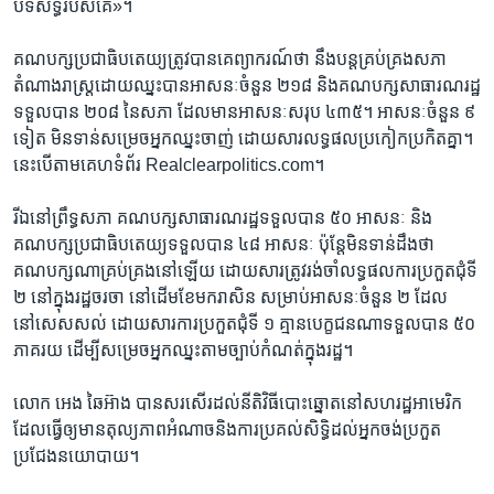
បិទសិទ្ធិរបស់គេ»។
គណបក្ស​ប្រជាធិបតេយ្យ​ត្រូវបានគេ​ព្យាករណ៍​ថា ​នឹងបន្តគ្រប់គ្រងសភា
តំណាងរាស្ត្រ​ដោយ​ឈ្នះ​បាន​អាសនៈ​ចំនួន​ ២១៨ ​និង​គណបក្ស​សាធារណរដ្ឋ​
ទទួល​បាន ​២០៨​ នៃ​សភា​ ដែល​មាន​អាសនៈ​សរុប ​៤៣៥។ អាសនៈ​ចំនួន ​៩
ទៀត​ មិនទាន់​សម្រេច​អ្នកឈ្នះចាញ់​ ដោយសារ​លទ្ធផល​ប្រកៀក​ប្រកិត​គ្នា។​
នេះបើ​តាម​គេហទំព័រ Realclearpolitics.com។
រីឯ​នៅ​ព្រឹទ្ធសភា​ ​គណបក្ស​សាធារណរដ្ឋ​ទទួល​បាន ​៥០ អាសនៈ ​និង​
គណបក្ស​ប្រជាធិបតេយ្យ​ទទួល​បាន​ ៤៨ អាសនៈ​ ប៉ុន្តែ​មិន​ទាន់​ដឹងថា​
គណបក្ស​ណា​គ្រប់គ្រង​នៅឡើយ ​ដោយសារ​ត្រូវ​រង់ចាំ​លទ្ធផល​ការប្រកួត​ជុំទី
២​ នៅ​ក្នុង​រដ្ឋ​ចរចា​ នៅដើម​ខែមករា​សិន សម្រាប់​អាសនៈ​ចំនួន​ ២​ ដែល​
នៅសេសសល់ ​ដោយសារ​ការប្រកួត​ជុំទី ១ ​គ្មាន​បេក្ខជន​ណា​ទទួល​បាន ​៥០​
ភាគរយ​ ដើម្បី​សម្រេច​អ្នកឈ្នះ​តាមច្បាប់​កំណត់​ក្នុងរដ្ឋ។
លោក អេង ឆៃអ៊ាង ​បាន​សរសើរ​ដល់​នីតិវិធី​បោះឆ្នោត​នៅ​សហរដ្ឋ​អាមេរិក ​
ដែល​ធ្វើ​ឲ្យ​មាន​តុល្យភាព​អំណាច​និង​ការប្រគល់​សិទ្ធិ​ដល់​អ្នកចង់​ប្រកួត​
ប្រជែង​នយោបាយ។