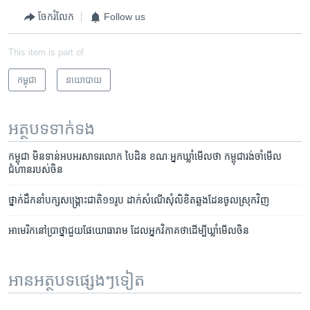
ចែករំលែក
Follow us
This item is part of
កម្ពុជា
នយោបាយ
អត្ថបទ​ទាក់ទង
កម្ពុជា មិនទាន់​អបអរសាទរ​លោក បៃដិន ខណៈ​អ្នកឃ្លាំ​មើល​ថា កម្ពុជា​រង់ចាំ​មើល​
ជំហាន​របស់​ចិន
ថ្នាក់ដឹកនាំ​បក្ស​សង្គ្រោះជាតិ​១១រូប ដាក់សំណើ​សុំ​លិខិត​ឆ្លង​ដែន​ចូលស្រុក​វិញ
អាមេរិក​នៅ​ប្រាថ្នា​ជួយ​ផែ​យោធា​រាម ដែល​អ្នក​វិភាគ​ថា​ដើម្បី​ឃ្លាំ​មើល​ចិន
អានអត្ថបទផ្សេងៗទៀត