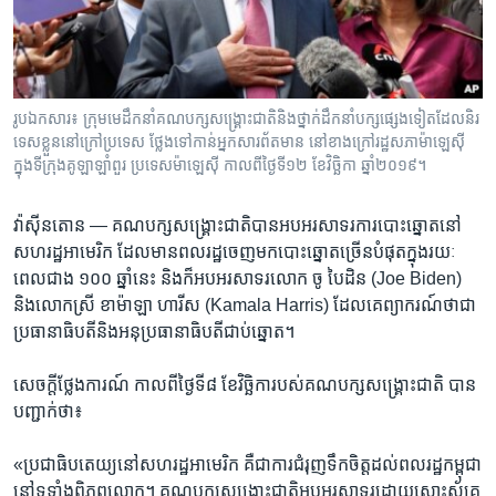
រចនា
សម្ព័ន្ធ​
Khmer English
រំលង​
និង​
បណ្តាញ​សង្គម
ចូល​
រូបឯកសារ៖ ក្រុមមេដឹកនាំគណបក្សសង្គ្រោះជាតិនិងថ្នាក់ដឹកនាំបក្សផ្សេងទៀតដែលនិរ
ទៅ​
ទេសខ្លួននៅក្រៅប្រទេស ថ្លែងទៅកាន់អ្នកសារព័តមាន នៅខាងក្រៅរដ្ឋសភាម៉ាឡេស៊ី
កាន់​
ក្នុងទីក្រុងគូឡាឡាំពួរ ប្រទេសម៉ាឡេស៊ី កាលពីថ្ងៃទី១២ ខែវិច្ឆិកា ឆ្នាំ២០១៩។
ទំព័រ​
ភាសា
ស្វែង​
វ៉ាស៊ីនតោន —
គណបក្ស​សង្គ្រោះ​ជាតិ​បាន​អបអរ​សាទរ​ការបោះឆ្នោត​នៅ
រក
សហរដ្ឋ​អាមេរិក ​ដែល​មាន​ពលរដ្ឋ​ចេញ​មក​បោះឆ្នោត​ច្រើន​បំផុត​ក្នុង​រយៈ
ពេល​ជាង​ ១០០ ឆ្នាំ​នេះ ​និង​ក៏​អបអរសាទរ​លោក ​ចូ បៃដិន (Joe Biden) ​
និង​លោកស្រី​ ខាម៉ាឡា ហារីស (Kamala Harris) ​ដែលគេ​ព្យាករណ៍​ថា​ជា​
ប្រធានាធិបតី​និង​អនុប្រធានាធិបតី​ជាប់ឆ្នោត។​
សេចក្តី​ថ្លែងការណ៍​ កាលពី​ថ្ងៃទី៨ ​ខែវិច្ឆិកា​របស់​គណបក្ស​សង្គ្រោះជាតិ ​បាន​
បញ្ជាក់ថា៖
«ប្រជាធិបតេយ្យ​នៅ​សហរដ្ឋ​អាមេរិក​ គឺជា​ការជំរុញ​ទឹកចិត្ត​ដល់​ពលរដ្ឋ​កម្ពុជា​
នៅ​ទូទាំង​ពិភពលោក​។ គណបក្ស​សង្គ្រោះជាតិ​អបអរ​សាទរ​ដោយ​ស្មោះស្ម័គ្រ​