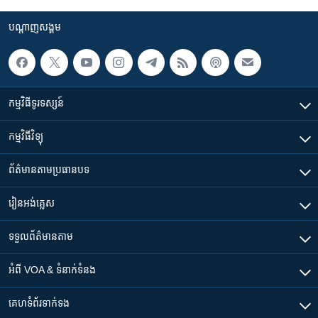
បណ្តាញ​សង្គម
កម្មវិធី​ទូរទស្សន៍
កម្មវិធី​វិទ្យុ
ព័ត៌មាន​តាមប្រធានបទ​
រៀន​​អង់គ្លេស
ទទួល​ព័ត៌មាន​តាម
អំពី​ VOA & ទំនាក់ទំនង
គេហទំព័រ​​ទាក់ទង