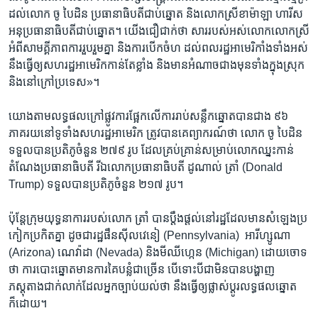
ដល់​លោក ចូ បៃដិន ​ប្រធានា​ធិប​តី​ជាប់ឆ្នោត​ និង​លោកស្រី​ខាម៉ាឡា ហារីស
អនុប្រធានាធិបតី​ជាប់ឆ្នោត​។ យើងជឿជាក់​ថា​ សាររបស់​អស់​លោក​លោកស្រី​
អំពី​សាមគ្គីភាព​ការរួបរួមគ្នា​ និង​ការបើកចំហ ដល់​ពលរដ្ឋ​អាមេរិកាំង​ទាំង​អស់​
នឹង​ធ្វើ​ឲ្យ​សហរដ្ឋ​អាមេរិក​កាន់តែ​ខ្លាំង​ និង​មាន​អំណាច​ជាងមុនទាំងក្នុងស្រុក​
និង​នៅ​ក្រៅ​ប្រ​ទេស»។
យោងតាម​លទ្ធផល​ក្រៅផ្លូវការ​ផ្អែកលើ​ការរាប់សន្លឹកឆ្នោតបាន​ជាង ​៩៦
ភាគរយ​នៅទូទាំង​សហរដ្ឋ​អាមេរិក​ ត្រូវ​បាន​គេ​ព្យាករណ៍​ថា ​លោក ​ចូ បៃដិន​
ទទួលបាន​ប្រតិភូ​ចំនួន​ ២៧៩ រូប ដែល​គ្រប់គ្រាន់​សម្រាប់​លោកឈ្នះ​កាន់
តំណែង​ប្រធានាធិបតី រីឯលោក​ប្រធានាធិបតី ដូណាល់ ត្រាំ (Donald
Trump) ទទួលបាន​ប្រតិភូ​ចំនួន​ ២១៧ រូប។
ប៉ុន្តែ​ក្រុមយុទ្ធនាការ​របស់​លោក​ ត្រាំ ​បាន​ប្តឹងផ្តល់​នៅរដ្ឋ​ដែល​មាន​សំឡេង​ប្រ
កៀក​ប្រកិត​គ្នា​ ដូចជារដ្ឋផឹនស៊ីលវេនៀ (Pennsylvania) ​ អារីហ្សូណា
(Arizona)​ ណេវ៉ាដា (Nevada) ​និង​មីឈីហ្កេន (Michigan)​ ដោយចោទ​
ថា​ ការបោះឆ្នោត​មានការគៃ​បន្លំ​ជាច្រើន​ បើទោះបីជា​មិន​បាន​បង្ហាញ​
ភស្តុតាង​ជាក់លាក់​ដែល​អ្នកច្បាប់យល់ថា ​នឹងធ្វើ​ឲ្យ​ផ្លាស់ប្តូរ​លទ្ធផលឆ្នោត​
ក៏ដោយ។