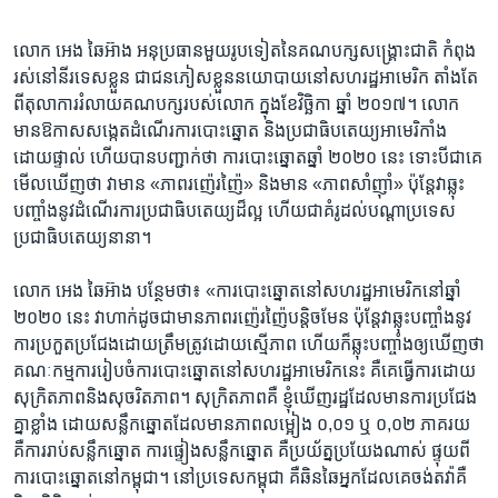
លោក អេង ឆៃអ៊ាង ​អនុប្រធាន​មួយរូបទៀត​នៃ​គណបក្ស​សង្គ្រោះជាតិ​ កំពុង
រស់នៅនីរទេស​ខ្លួន​ ជា​ជនភៀសខ្លួន​នយោបាយ​នៅសហរដ្ឋ​អាមេរិក​ តាំងតែ​
ពី​តុលាការ​រំលាយគណបក្ស​របស់​លោក ​ក្នុង​ខែវិច្ឆិកា ឆ្នាំ​ ២០១៧។ លោក​
មាន​ឱកាសសង្កេត​ដំណើរការបោះឆ្នោត​ និងប្រជាធិបតេយ្យ​អាមេរិកាំង​
ដោយ​ផ្ទាល់​ ហើយ​បានបញ្ជាក់​ថា​ ការបោះឆ្នោត​ឆ្នាំ ២០២០ នេះ ទោះបីជាគេ​
មើល​ឃើញ​ថា ​វា​មាន​ «ភាពរញ៉េរញ៉ៃ​» និង​មាន «ភាព​សាំញ៉ាំ» ​ប៉ុន្តែ​វា​ឆ្លុះ
បញ្ចាំង​នូវ​ដំណើរការប្រជាធិបតេយ្យ​ដ៏ល្អ ហើយ​ជា​គំរូ​ដល់​បណ្តា​ប្រទេស​
ប្រជាធិបតេយ្យ​នានា។
លោក ​អេង ឆៃអ៊ាង ​បន្ថែម​ថា៖ «ការបោះឆ្នោត​នៅសហរដ្ឋ​អាមេរិក​នៅឆ្នាំ​
២០២០​ នេះ​ វាហាក់ដូច​ជាមានភាព​រញ៉េរញ៉ៃ​បន្តិច​មែន​ ប៉ុន្តែវាឆ្លុះបញ្ចាំងនូវ
ការប្រកួតប្រជែង​ដោយ​ត្រឹមត្រូវ​ដោយ​ស្មើភាព​ ហើយ​ក៏ឆ្លុះបញ្ចាំង​ឲ្យ​ឃើញ​ថា​
គណៈកម្មការរៀបចំការបោះឆ្នោត​នៅសហរដ្ឋ​អាមេរិក​នេះ ​គឺ​គេ​ធ្វើការដោយ​
សុក្រិតភាព​និងសុចរិតភាព​។ សុក្រិតភាព​គឺ ខ្ញុំ​ឃើញ​រដ្ឋ​ដែលមានការប្រជែង
គ្នាខ្លាំង​ ដោយសន្លឹកឆ្នោត​ដែលមានភាព​លម្អៀង ​០,០១​ ឬ ០,០២​ ភាគរយ​
គឺការរាប់​សន្លឹកឆ្នោត ការផ្ទៀង​សន្លឹកឆ្នោត គឺប្រយ័ត្ន​ប្រយែង​ណាស់ ផ្ទុយពី
ការបោះឆ្នោត​នៅ​កម្ពុជា​។ នៅប្រទេស​កម្ពុជា ​គឺ​ឆិនឆៃ​អ្នកដែល​គេចង់តវ៉ា​គឺ