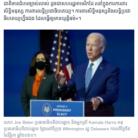
ជាតិ​មាន​ជំហរ​ច្បាស់​លាស់ ​ដូច​ជាសហរដ្ឋ​អាមេរិក​ដែ រ​នៅ​ក្នុងការ​ការពារ​
សិទ្ធិ​មនុស្ស​ ការពារ​លទ្ធិ​ប្រជាធិបតេយ្យ។ ការពារសិទ្ធិ​មនុស្ស​និង​លទ្ធិប្រជា
ធិបតេយ្យ​ហ្នឹង​ឯង ​ដែល​ធ្វើ​ឲ្យ​មាន​យុត្តិធម៌»។
លោក Joe Biden ប្រធានាធិបតីជាប់ឆ្នោត និងអ្នកស្រី Kamala Harris អនុ
ប្រធានាធិបតីជាប់ឆ្នោត ថ្លែងនៅទីក្រុង Wilmington រដ្ឋ Delaware កាលពីថ្ងៃទី៩
ខែវិច្ឆិកា ឆ្នាំ២០២០។