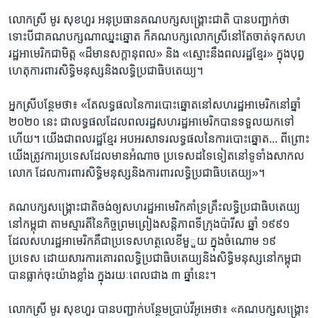
លោក​ស្រី មូរ សុខហួរ​ អនុប្រធាន​គណបក្ស​សង្គ្រោះជាតិ បាន​បញ្ជាក់​ថា​
ទោះបី​ជាគណបក្ស​ណា​ឈ្នះឆ្នោត​ ក៏​គណបក្ស​លោកស្រីនៅ​តែ​ចាត់​ទុក​សហ
រដ្ឋ​អាមេរិក​ជាមិត្ត​ «ដ៏មានសក្តានុពល» ​និង «ស្មោះ​នឹង​ពលរដ្ឋ​ខ្មែរ» ក្នុង​បុព្វ
ហេតុ​ការពារ​សិទ្ធិ​មនុស្ស​និង​លទ្ធិ​ប្រជាធិបតេយ្យ។
អ្នកស្រី​បន្ថែម​ថា៖​ «តែ​លទ្ធផល​នៃ​ការបោះឆ្នោត​នៅ​សហរដ្ឋ​អាមេរិក​នៅឆ្នាំ​
២០២០ នេះ ​ជាលទ្ធផល​ដែល​ពលរដ្ឋ​សហរដ្ឋ​អាមេរិក​បាន​ទទួល​យក​ទៅ
ហើយ​។ យើង​ជាពលរដ្ឋ​ខ្មែរ​ អបអរ​សាទរ​លទ្ធផល​នៃ​ការបោះឆ្នោត​... ពីព្រោះ​
យើង​ត្រូវការប្រទេស​ដែល​មាន​អំណាច​ ប្រទេស​ដទៃទៀត​នៅ​ទូទាំង​សាកល
លោក​ ដែល​ការពារ​សិទ្ធិ​មនុស្ស​និង​ការពារ​លទ្ធិ​ប្រជាធិបតេយ្យ»។
គណបក្ស​សង្គ្រោះ​ជាតិ​ចង់ឲ្យ​សហរដ្ឋ​អាមេរិក​គាំទ្រ​គ្រឹះលទ្ធិប្រជាធិបតេយ្យ​
នៅ​កម្ពុជា​ តាមស្មារតី​នៃ​កិច្ចព្រមព្រៀង​សន្តិភាព​ទីក្រុង​ប៉ារីស ​ឆ្នាំ​ ១៩៩១
ដែល​សហរដ្ឋ​អាមេរិក​គឺជា​ប្រទេស​ហត្ថលេខី​មួួយ​ ក្នុង​ចំណោម​ ១៩ ​
ប្រទេស​ ដោយសារ​ការគោរព​លទ្ធិ​ប្រជាធិបតេយ្យ​និង​សិទ្ធិ​មនុស្ស​នៅកម្ពុជា​
បាន​ធ្លាក់​ចុះ​យ៉ាង​ខ្លាំង ​ក្នុងរយៈពេល​ជាង ​៣ ឆ្នាំនេះ។​
លោកស្រី មូរ សុខហួរ​ បាន​បញ្ជាក់​បន្ថែម​ប្រាប់​វីអូអេ​ថា៖ «គណបក្ស​សង្គ្រោះ​