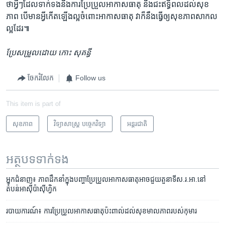
ថាអ្វីៗ​ដែល​ទាក់ទង​នឹង​ការ​ប្រែប្រួល​អាកាស​ធាតុ​ និង​ជះ​ឥទ្ធិពល​ដល់​សុខ
ភាព​ បើមាន​អ្វីកើត​ឡើងល្អ​ចំពោះ​អាកាស​ធាតុ​ វា​ក៏​នឹង​ធ្វើ​ឲ្យ​សុខភាព​សាកល​
ល្អដែរ៕
ប្រែ​សម្រួល​ដោយ​ កោះ​ សុគន្ធី
ចែករំលែក
Follow us
This item is part of
សុខភាព
វិទ្យាសាស្ត្រ បច្ចេកវិទ្យា
អន្តរជាតិ
អត្ថបទ​ទាក់ទង
អ្នក​ជំនាញ៖ ភាព​ដឹក​នាំ​ក្នុង​បញ្ហា​ប្រែប្រួល​អាកាស​ធាតុ​អាច​ជួយ​តួនាទី​​ស.រ.អា.​នៅ​
តំបន់​អាស៊ី​ប៉ាស៊ីហ្វិក
របាយ​ការណ៍៖ ការ​ប្រែប្រួល​អាកាស​ធាតុ​ប៉ះពាល់​ដល់​សុខមាលភាព​របស់​កុមារ