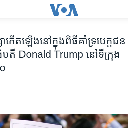
សា​កើត​​ឡើង​នៅ​ក្នុង​ពិធីគាំ​ទ្រ​បេក្ខជន​
ធិបតី Donald Trump នៅ​ទីក្រុង
go