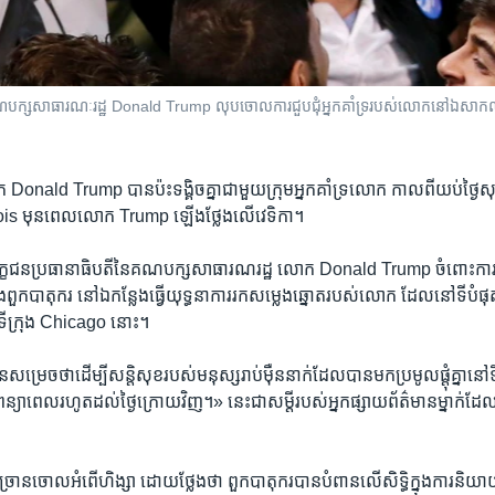
ធិបតី​គណបក្ស​សាធារណៈរដ្ឋ Donald Trump លុប​ចោល​ការជួបជុំអ្នកគាំទ្ររបស់​លោក​នៅ​ឯសាក
ោក Donald Trump ​បាន​ប៉ះ​ទង្គិចគ្នា​ជាមួយ​ក្រុម​អ្នក​គាំ​ទ្រ​លោក កាល​ពី​យប់​ថ្ងៃ​សុ
nois មុន​ពេល​លោក​ Trump ឡើង​ថ្លែង​លើ​វេទិកា។
ទោស​បេក្ខជន​ប្រធានាធិបតី​នៃ​គណបក្ស​សាធារណរដ្ឋ លោក Donald Trump ​ចំពោះការ​
ឹង​ពួក​បាតុករ នៅ​ឯកន្លែង​ធ្វើ​យុទ្ធនាការ​រក​សម្លេង​ឆ្នោត​របស់​លោក ដែល​នៅ​ទី​បំផុត
ុង​ទីក្រុង​ Chicago នោះ។
េច​ថា​ដើម្បីសន្តិសុខ​របស់​មនុស្ស​រាប់​ម៉ឺននាក់​ដែល​បាន​មក​ប្រមូល​ផ្តុំ​គ្នា​នៅ​ទី
​ពន្យាពេល​រហូត​ដល់​ថ្ងៃ​ក្រោយ​វិញ។» នេះ​ជា​សម្តី​របស់​អ្នក​ផ្សាយ​ព័ត៌មាន​ម្នាក់​ដែល​
ន​ចោល​អំពើ​ហិង្សា ដោយ​ថ្លែង​ថា ពួក​បាតុករ​បាន​បំពាន​លើ​សិទ្ធិ​ក្នុង​ការ​និយាយ