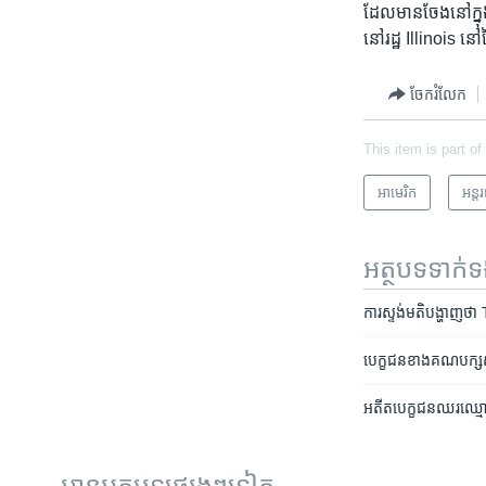
ដែល​មាន​ចែង​នៅ​ក្នុ
នៅរដ្ឋ Illinois នៅ​
ចែករំលែក
This item is part of
អាមេរិក​
អន្ត
អត្ថបទ​ទាក់
ការស្ទង់​មតិ​បង្ហាញ​ថា​ 
បេក្ខជន​ខាង​គណបក្ស​
អតីត​បេក្ខជន​ឈរ​ឈ្មោ
អានអត្ថបទផ្សេងៗទៀត