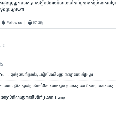
ង​រដ្ឋធម្មនុញ្ញ។ លោក​បាន​សង្ឃឹម​ថា​អាច​និយាយ​ទៅ​កាន់​ពួកអ្នក​គាំ​ទ្រ​លោកនៅមុ
ថ្ងៃ​អង្គារក្រោយ៕
Follow us
បោះពុម្ព
រជាតិ
ទង
Trump​ ធ្លាក់​ចុះ​ការគាំទ្រ​នៅ​រដ្ឋ​៤​ទៀត​ដែល​នឹង​ត្រូវ​បោះ​ឆ្នោត​បឋមថ្ងៃ​អង្គារ
សាធារណរដ្ឋ​ពិភាក្សា​ដេញដោល​អំពី​សាសនា​ឥស្លាម ប្រទេស​គុយបា និង​បញ្ហា​អាកាសធាតុ
ះ​សម្រាប់​តំណែង​ប្រធានាធិបតី​គាំទ្រ​លោក Trump