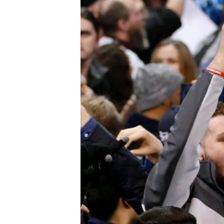
រចនា
សម្ព័ន្ធ​
រំលង​
និង​
ចូល​
ទៅ​
កាន់​
ទំព័រ​
ស្វែង​
រក