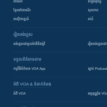
អាមេរិក
សិទ្ធិមនុស្ស
ខ្មែរ​នៅអាមេរិក
សុខភាព
អាស៊ីអាគ្នេយ៍
អប់រំ
រៀន​​អង់គ្លេស
អង់គ្លេស​ជាមួយ​ម៉ានី​និង​ម៉ូរី
រៀន​​​​​​អង់គ្លេ
ទទួល​ព័ត៌មាន​តាម
កម្មវិធី​ព័ត៌មាន VOA App
ស្តាប់ Podcas
អំពី​ VOA & ទំនាក់ទំនង
អំពី​ VOA
ធម្មនុញ្ញ​នៃ V