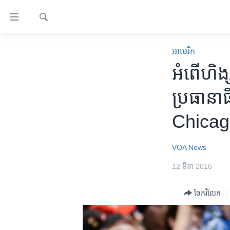
ភ្ជាប់​
ទៅ​
គេហទំព័រ​
ស្វែង​
កម្ពុជា
រក
អាមេរិក​
ទាក់ទង
អន្តរជាតិ
​អំពើ​ហិង្
រំលង​
និង​
អាមេរិក
ប្រធានា
ចូល​
ចិន
ទៅ​​
Chica
ទំព័រ​
ហេឡូវីអូអេ
ព័ត៌មាន​​
កម្ពុជាច្នៃប្រតិដ្ឋ
តែ​
VOA News
ម្តង
ព្រឹត្តិការណ៍ព័ត៌មាន
12 មីនា 2016
រំលង​
ទូរទស្សន៍ / វីដេអូ​
និង​
ចែករំលែក
ចូល​
វិទ្យុ / ផតខាសថ៍
ទៅ​
កម្មវិធីទាំងអស់
ទំព័រ​