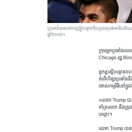
ក្រុម​តវ៉ា​បាន​ហ៊ោកញ្រ្ចៀវ​បន្ទាប់​ពីបេក្ខជន​ប្រធានា
ឆ្នាំ២០១៦។
ក្រុម​អ្នក​ប្រឆាំង​ល
Chicago រដ្ឋ Illi
អ្នក​ខ្លះ​ស្តី​បន្
អំពើ​ហិង្សា​ប្រឆាំងន
ចោល​កម្មវិធី​នៅ​ក្ន
«លោក Trump ​បាន​សម្រ
គាំ​ទ្រ​លោក នឹង​ត្រូវ
ឈ្មោះ។
លោក Trump ​បាន​ច្រា