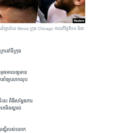
លវិទ្យាល័យ Illinois ក្រុង Chicago កាលពីថ្ងៃទី១១ មិនា
ក្រ​នៅ​ទីក្រុង
អុចអាល​ឲ្យ​មាន​
​នាំ​ឲ្យ​លោក​លុប​
​នេះ ពិធី​សម្តែង​ការ​
គេ​មិន​ស្គាល់​
​ស្តី​របស់​លោក​