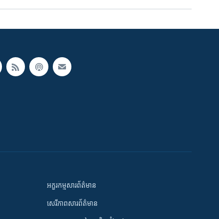
អក្ខរកម្មសារព័ត៌មាន
សេរីភាពសារព័ត៌មាន