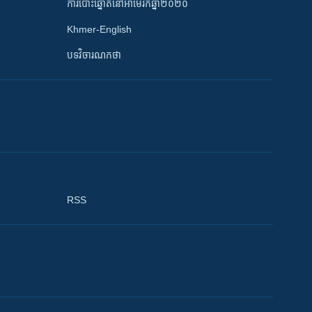
ការបោះឆ្នោតនៅអាមេរិកឆ្នាំ២០២០
Khmer-English
បទវិចារណកថា
RSS