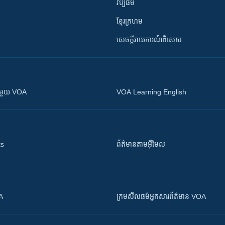
វប្បធម៌
ខ្មែរក្រហម
សេចក្តីរាយការណ៍ពិសេស
ស​​ជាមួយ VOA
VOA Learning English
ts
ព័ត៌មាន​តាម​អ៊ីមែល
OA
ក្រម​​​សីលធម៌​​​អ្នក​​​សារព័ត៌មាន VOA