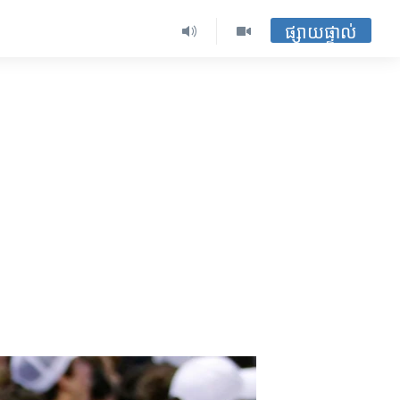
ផ្សាយផ្ទាល់