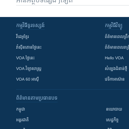
កម្មវិធី​ទូរទស្សន៍
កម្មវិធី​វិទ្យុ
វីដេអូ​ខ្មែរ
ព័ត៌មាន​ពេល​ព្រឹ
វ៉ាស៊ីនតោន​ថ្ងៃ​នេះ
ព័ត៌មាន​​ពេល​រាត្រ
VOA ថ្ងៃនេះ
Hello VOA
VOA ​វិទ្យាសាស្ត្រ
សំឡេង​ជំនាន់​ថ្មី
VOA 60 អាស៊ី
វេទិកា​អាស៊ាន
ព័ត៌មាន​តាមប្រធានបទ​
កម្ពុជា
នយោបាយ
អន្តរជាតិ
សេដ្ឋកិច្ច