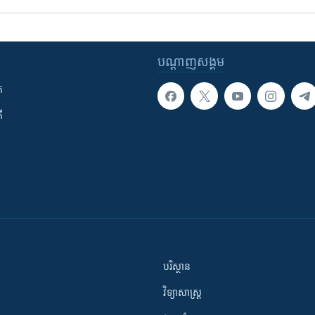
បណ្តាញ​សង្គម
ក
ី
បរិស្ថាន
វិទ្យាសាស្រ្ត