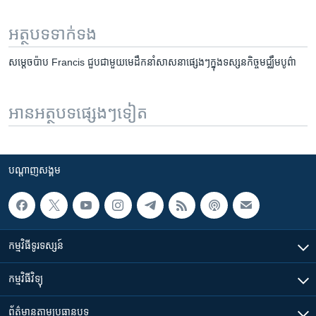
អត្ថបទ​ទាក់ទង
សម្តេចប៉ាប Francis ជួប​ជាមួយ​មេដឹកនាំ​សាសនា​ផ្សេងៗ​ក្នុង​ទស្សនកិច្ច​មជ្ឈឹម​បូព៌ា
អានអត្ថបទផ្សេងៗទៀត
បណ្តាញ​សង្គម
កម្មវិធី​ទូរទស្សន៍
កម្មវិធី​វិទ្យុ
ព័ត៌មាន​តាមប្រធានបទ​