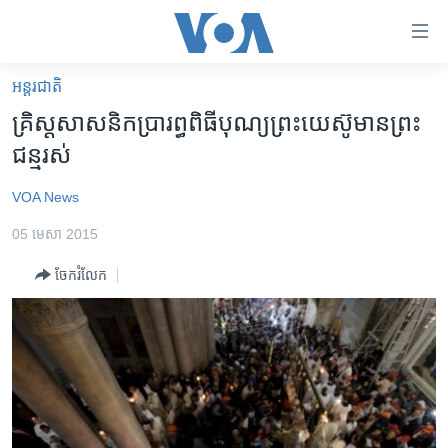
ភ្ជាប់​
ទៅ​
គេហទំព័រ​
អន្តរជាតិ
កម្ពុជា
ទាក់ទង
គ្រិស្តសាសនិក​ប្រារព្ធ​ពិធី​បុណ្យ​ព្រះ​យេស៊ូ​មាន​ព្រះ​
រំលង​
អន្តរជាតិ
ជន្ម​រស់​
និង​
អាមេរិក
ចូល​
VOA News
ទៅ​​
ចិន
ទំព័រ​
05 មេសា 2015
ហេឡូវីអូអេ
ព័ត៌មាន​​
ចែករំលែក
តែ​
កម្ពុជាច្នៃប្រតិដ្ឋ
ម្តង
ព្រឹត្តិការណ៍ព័ត៌មាន
រំលង​
និង​
ទូរទស្សន៍ / វីដេអូ​
ចូល​
វិទ្យុ / ផតខាសថ៍
ទៅ​
ទំព័រ​
កម្មវិធីទាំងអស់