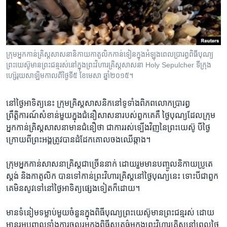
រចនា
សម្ព័ន្ធ​
Khmer English
រំលង​
និង​
បណ្តាញ​សង្គម
ចូល​
ក្រុម​អ្នក​កាន់​គ្រិស្ត​សាសនា​និកាយ​កាតូលិក​កាន់​ទៀន​ក្នុង​អំឡុង​ពេល​ប្រារព្ធ​ពិធី​បុណ្យ​
ទៅ​
ព្រះ​យេស៊ូ​មាន​ព្រះជន្ម​រស់​នៅ​ក្នុង​​ព្រះវិហារ​គ្រិស្ត​សាសនា​ Holy Sepulcher ទីក្រុង​
កាន់​
ហ្ស៊េរុយសាឡិម​កាល​ពី​ថ្ងៃ​ទី​៥​ ខែ​មេសា​ ឆ្នាំ​២០១៥។
ទំព័រ​
ភាសា
ស្វែង​
នៅ​ថ្ងៃ​អាទិត្យ​នេះ​ ក្រុម​គ្រិស្ត​សាសនិក​នៅ​ទូទាំង​ពិភពលោក​ប្រារព្ធ​
រក
ព្រឹត្តិការណ៍​សំខាន់​មួយ​ក្នុង​ជំនឿ​សាសនា​របស់​ពួកគេ​គឺ​ ​ថ្ងៃ​បុណ្យ​ដែល​ក្រុម​
អ្នក​កាន់​គ្រិស្ត​សាសនា​មាន​ជំនឿ​ថា ​ជា​ការ​រស់​ទ្បើង​វិញ​នៃ​ព្រះយេស៊ូ​ បី​ថ្ងៃ​
ក្រោយ​ពី​ព្រះអង្គ​ត្រូវ​បាន​ដំ​ដែក​គោល​ចង​ឈើឆ្កាង​។
ក្រុម​អ្នក​កាន់​សាសនា​គ្រិស្ត​ជា​ច្រើន​នាក់​ ដោយ​រួម​មាន​បញ្ចូល​និកាយ​ប្រូតេ
ស្តង់ និង​កាតូលិក ​បាន​ទៅ​កាន់​ព្រះវិហារ​គ្រិស្ត​នៅ​ថ្ងៃ​បុណ្យ​នេះ​ ​ទោះ​បី​ជា​ពួក​
គេ​មិន​សូវ​ទៅ​នៅ​ថ្ងៃ​អាទិត្យ​ផ្សេង​ទៀត​ក៏​ដោយ។​
មាន​ទំនៀម​ទម្លាប់​មួយ​ចំនួន​ក្នុង​ពិធី​បុណ្យ​ព្រះយេស៊ូ​មាន​ព្រះ​ជន្ម​រស់​ ​ដោយ
មាន​រួម​បញ្ចូល​ទាំង​ការចូលរួម​ក្នុង​ពិធី​សូត្រធ៌ម​ក្នុង​ព្រះវិហារ​គ្រិស្ត​នៅ​ពេល​ថ្ងៃ​