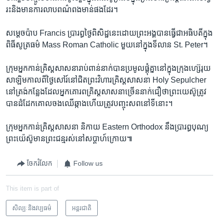
រះ​និង​មាន​ការ​លាប​ពណ៌​ពង​មាន់​ផង​ដែរ។
សម្តេច​ប៉ាប Francis ប្រារព្ធ​ថ្ងៃ​ពិសិដ្ឋ​នេះ​ដោយ​ព្រះអង្គ​បាន​ធ្វើ​ជា​អធិបតី​ក្នុង​
ពិ​ធី​សូត្រ​ធម៌​ Mass Roman Catholic មួយ​នៅ​ក្នុង​ទីលាន​ St. Peter។​
ក្រុម​អ្នក​កាន់​គ្រិស្ត​សាសនា​រាប់​ពាន់​នាក់​បាន​ប្រមូល​ផ្តុំ​គ្នា​នៅ​ក្នុង​ក្រុង​ហ្ស៊េរុយ
សាឡិម​កាល​ពី​ថ្ងៃ​សៅរ៍​នៅ​ជិត​ព្រះវិហារ​គ្រិស្ត​សាសនា​ Holy Sepulcher ​
នៅ​ត្រង់​កន្លែង​ដែល​អ្នក​គោរព​គ្រិស្ត​សាសនា​ច្រើន​នាក់​ជឿ​ថា​ព្រះយេស៊ូ​ត្រូវ​
បាន​ដំ​ដែក​គោល​ចងឈើ​ឆ្កាង​ហើយ​ត្រូវ​បញ្ចុះ​សព​នៅ​ទី​នោះ​។
ក្រុម​អ្នក​កាន់​គ្រិស្ត​សាសនា​ និកាយ​ Eastern Orthodox នឹង​ប្រារព្ធ​បុណ្យ​
ព្រះ​យ៉េស៊ូ​មាន​ព្រះជន្ម​រស់​នៅ​សប្តាហ៍​ក្រោយ៕
ចែករំលែក
Follow us
This item is part of
សិល្បៈនិងវប្បធម៌
អន្តរជាតិ