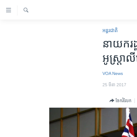
ភ្ជាប់​
ទៅ​
គេហទំព័រ​
ស្វែង​
កម្ពុជា
រក
អន្តរជាតិ
ទាក់ទង
អន្តរជាតិ
នាយករដ្ឋ​
រំលង​
និង​
អាមេរិក
អូស្រ្តា
ចូល​
ចិន
ទៅ​​
ទំព័រ​
ហេឡូវីអូអេ
VOA News
ព័ត៌មាន​​
កម្ពុជាច្នៃប្រតិដ្ឋ
25 មីនា 2017
តែ​
ម្តង
ព្រឹត្តិការណ៍ព័ត៌មាន
ចែករំលែក
រំលង​
ទូរទស្សន៍ / វីដេអូ​
និង​
ចូល​
វិទ្យុ / ផតខាសថ៍
ទៅ​
កម្មវិធីទាំងអស់
ទំព័រ​