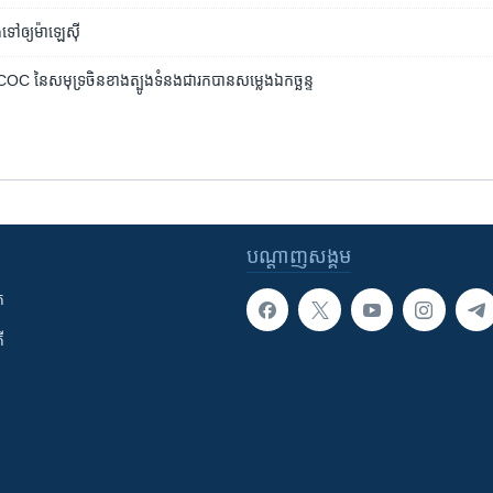
​ទៅ​ឲ្យ​ម៉ាឡេស៊ី
ឹង​COC ​នៃសមុទ្រ​ចិន​ខាងត្បូង​ទំនង​ជារកបាន​សម្លេង​ឯកច្ឆន្ទ
បណ្តាញ​សង្គម
ក
ី