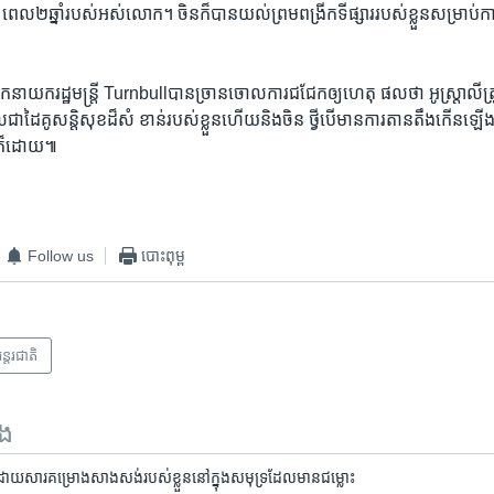
េល​២ឆ្នាំ​របស់​អស់​លោក។​ ចិន​ក៏​បាន​យល់​ព្រម​ពង្រីក​ទី​ផ្សារ​របស់​ខ្លួន​សម្រាប់
ក​នាយករដ្ឋ​មន្រ្តី​ Turnbullបាន​ច្រាន​ចោល​ការ​ជជែក​ឲ្យ​ហេតុ ផល​ថា ​អូស្រ្តាលី​ត្រ
ជា​ដៃគូ​សន្តិសុខ​ដ៏​សំ ខាន់​របស់​ខ្លួន​ហើយ​និងចិន ថ្វីបើ​មានការ​តានតឹង​កើន​ឡើ
នេះ​ក៏ដោយ៕
Follow us
បោះពុម្ព
ន្តរជាតិ
ទង
ខឹង​ដោយសារ​គម្រោង​សាងសង់​របស់​ខ្លួន​នៅ​ក្នុង​សមុទ្រ​ដែល​មាន​ជម្លោះ