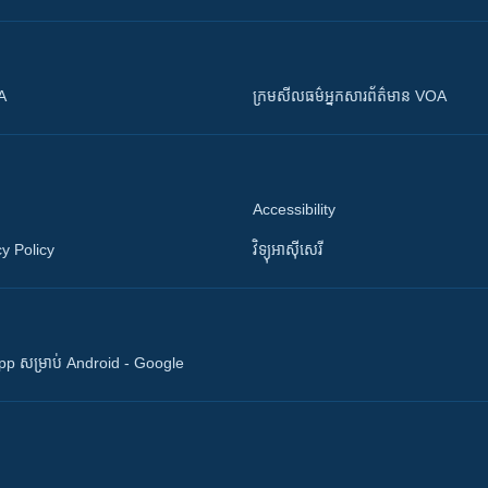
OA
ក្រម​​​សីលធម៌​​​អ្នក​​​សារព័ត៌មាន VOA
Accessibility
y Policy
វិទ្យុ​អាស៊ី​សេរី
 App សម្រាប់ Android - Google