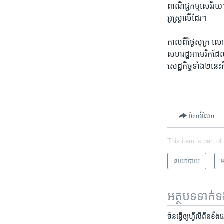
ពាណិជ្ជកម្មសេរី​រយៈព
អូស្រ្តាលី​ដែរ។
កាល​ពី​ថ្ងៃ​សុក្រ លោ
សហរដ្ឋ​អាមេរិក​ដែល​
សេដ្ឋ​កិច្ច​ទាំង​២​
ចែករំលែក
This item is part of
នយោបាយ
អ
អត្ថបទ​ទាក់
ចិន​ធ្វើ​ឲ្យ​ហ្វីលីពីន​