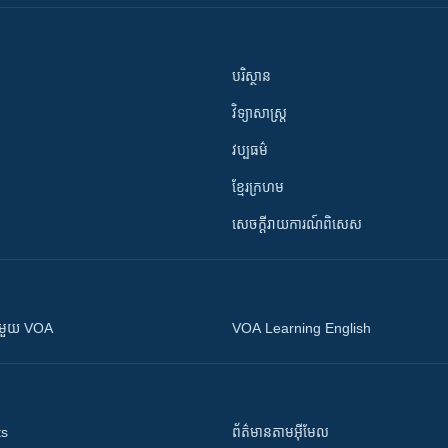
បរិស្ថាន
វិទ្យាសាស្រ្ត
វប្បធម៌
ខ្មែរក្រហម
សេចក្តីរាយការណ៍ពិសេស
ស​​ជាមួយ VOA
VOA Learning English
ts
ព័ត៌មាន​តាម​អ៊ីមែល