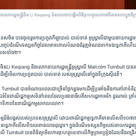
ោក​រដ្ឋមន្រ្តី​ចិន​ Li Keqiang​ មិន​ពេល​ចាប់ផ្តើម​ពិធី​ចុះ​ហត្ថលេខានៅ​វិមាន​សភាក្នុង​ទីក្
្រទេស​ចិន ​បាន​ចូលរួម​ការ​ប្រកួតកីឡាបាល់​ បាល់ទាត់ ​អូស្រ្តាលី​ជាមួយ​នាយករដ្ឋ​មន្រ្តី​
្ចប់​ដំណើរ​ទស្សនកិច្ច​ដែល​មាន​គោល​បំណង​ជំរុញ​ចំណងទាក់​ទង​ទ្វេភាគី​ហើយ​ន
រទេស​ទាំង​២។
ី​ចិនLi Keqiang ​និង​លោកនាយករដ្ឋ​មន្រ្តី​អូស្រ្តាលី Malcolm Turnbull ​បាន​ឈ
ដើម្បី​មើល​ការ​ប្រកួតបាល់ បាល់ទាត់ ​របស់​អូស្រ្តាលី​នៅ​ក្នុង​ទីក្រុង​ស៊ីដនី។
 Turnbull បាន​ចំណាយ​ពេល​ជា​ច្រើន​ថ្ងៃ​កន្លង​មក​ដើម្បីប្រឆាំង​នឹង​ការគាំពា​ទំនិញ
ៃ​ពាណិជ្ជកម្មសេរី​នៅ​ពេល​ដែល​ប្រធានា​ធិបតី​សហរដ្ឋ​អាមេរិក ដូណាល់ ​ត្រាំ​កំពុង​
ាអាទិភាព​នៃ​ពាណិជ្ជកម្ម​សាកលលោក។
កម្ម​ដ៏​ធំ​បង្អស់​របស់​ប្រទេស​អូស្រ្តាលី ដោយ​ពាណិជ្ជកម្ម​ទ្វេភាគី​មាន​លើស​ពី​១០៧​ព
្វេភាគី​លើស​ពី​១រយ​ពាន់​លាន​ដុល្លារ។​ ក្នុង​ដំណើរ​ទស្សនកិច្ច​របស់​នាយករដ្ឋ​មន្
្រ្តាលី Turnbull ​បានពិនិត្យ​មើលការ​ចុះ​ហត្ថលេខា​លើ​កិច្ច​ព្រម​ព្រៀង​ដែល​នឹង​ពង្រីកក