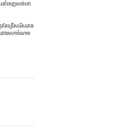
ការនាំ​ចេញ​សាច់​គោ​
ូវ​តែ​ជ្រើសរើស​រវាង​
ង​រវាង​មហា​អំណាច​