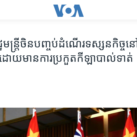
មន្រ្តី​ចិន​បញ្ចប់​ដំណើរ​ទស្សនកិច្ច​ន
លី​ដោយ​មាន​ការ​ប្រកួតកីឡាបាល់​ទាត់​