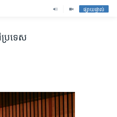
ផ្សាយផ្ទាល់
ៅ​ប្រទេស​