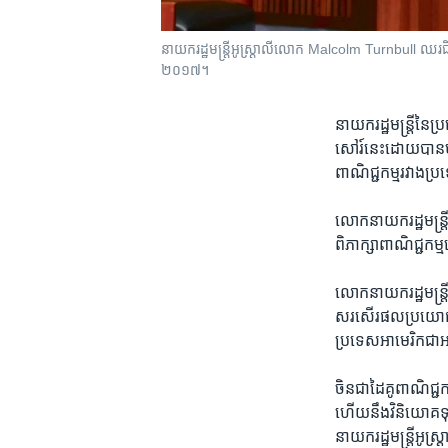
នាយករដ្ឋមន្រ្តី​អូស្រ្តាលី​លោក Malcolm Turnbull ឈរ​ជិត​ល
២០១៧។
នាយករដ្ឋ​មន្រ្តី​នៃ​ប
សៅរ៍​នេះដោយ​បាន​បញ
ពាណិជ្ជកម្ម​រវាង​ប្
​លោកនាយករដ្ឋ​មន្រ្ត
ពិភាក្សា​ពាណិជ្ជកម្ម​
លោក​នាយករដ្ឋ​មន្រ្តី
សរសើរ​ផល​ប្រយោជន៍​ន
ប្រទេស​អាមេរិក​ជ
ចិន​ជា​ដៃ​គូ​ពាណិជ្ជ
ហើយ​នឹងវិនិយោគទុន​ទ
នាយក​រដ្ឋ​មន្រ្តី​អូស