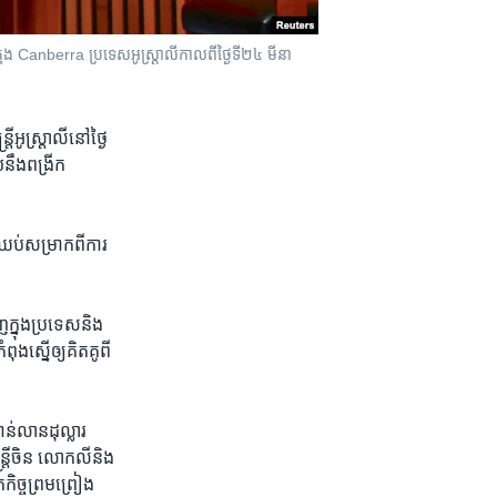
រុង​ Canberra ប្រទេស​អូស្រ្តាលី​កាល​ពី​ថ្ងៃទី២៤ មីនា
អូស្រ្តាលី​នៅ​ថ្ងៃ​
ឹង​ពង្រីក​
ប់​សម្រាក​ពី​ការ​
​ក្នុង​ប្រទេសនិង​
ស្នើ​ឲ្យ​គិតគូ​ពី​
ាន់​លានដុល្លារ​
រ្តី​ចិន លោកលី​និង​
ិច្ច​ព្រម​ព្រៀង​