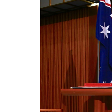
រចនា
សម្ព័ន្ធ​
រំលង​
និង​
ចូល​
ទៅ​
កាន់​
ទំព័រ​
ស្វែង​
រក