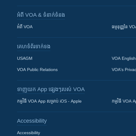
អំពី​ VOA & ទំនាក់ទំនង
អំពី​ VOA
ធម្មនុញ្ញ​នៃ V
គេហទំព័រ​​ទាក់ទង
USAGM
VOA English
VOA Public Relations
VOA's Privac
ទាញយក​ App ផ្សេងៗ​របស់​ VOA
Khmer English
កម្មវិធី​ VOA App សម្រាប់ iOS - Apple
កម្មវិធី​ VOA
បណ្តាញ​សង្គម
Accessibility
Accessibility
ភាសា