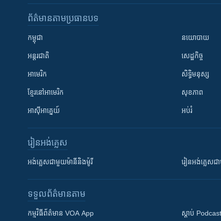
ព័ត៌មាន​តាមប្រធានបទ​
កម្ពុជា
នយោបាយ
អន្តរជាតិ
សេដ្ឋកិច្ច
អាមេរិក
សិទ្ធិមនុស្ស
ខ្មែរ​នៅអាមេរិក
សុខភាព
អាស៊ីអាគ្នេយ៍
អប់រំ
រៀន​​អង់គ្លេស
អង់គ្លេស​ជាមួយ​ម៉ានី​និង​ម៉ូរី
រៀន​​​​​​អង់គ្លេ
ទទួល​ព័ត៌មាន​តាម
កម្មវិធី​ព័ត៌មាន VOA App
ស្តាប់ Podcas