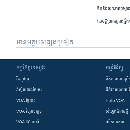
ចិន​នឹង​លក់​នាវា​ចម្បាំង
សេចក្តី​ព្រាង​គ្រោងឆ្អ
អានអត្ថបទផ្សេងៗទៀត
កម្មវិធី​ទូរទស្សន៍
កម្មវិធី​វិទ្យុ
វីដេអូ​ខ្មែរ
ព័ត៌មាន​ពេល​ព្រឹ
វ៉ាស៊ីនតោន​ថ្ងៃ​នេះ
ព័ត៌មាន​​ពេល​រាត្រ
VOA ថ្ងៃនេះ
Hello VOA
VOA ​វិទ្យាសាស្ត្រ
សំឡេង​ជំនាន់​ថ្មី
VOA 60 អាស៊ី
វេទិកា​អាស៊ាន