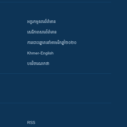
អក្ខរកម្មសារព័ត៌មាន
សេរីភាពសារព័ត៌មាន
ការបោះឆ្នោតនៅអាមេរិកឆ្នាំ២០២០
Khmer-English
បទវិចារណកថា
RSS