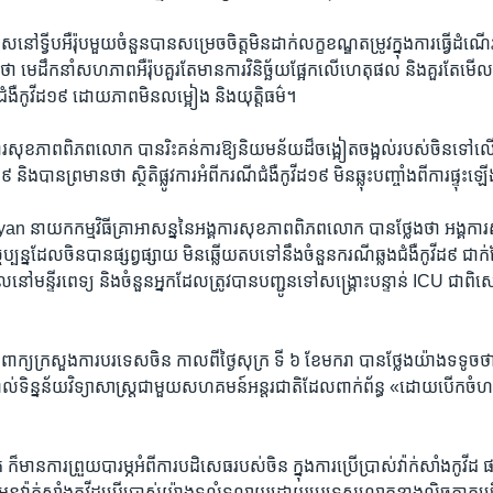
េស​នៅ​ទ្វីប​អឺរ៉ុប​មួយ​ចំនួន​បាន​សម្រេច​ចិត្ត​មិន​ដាក់​លក្ខខណ្ឌ​តម្រូវ​ក្នុង​ការ​ធ្វើ​ដ
់​ថា មេដឹកនាំ​សហភាព​អឺរ៉ុប​គួរ​តែ​មាន​ការ​វិនិច្ឆ័យ​ផ្អែក​លើ​ហេតុផល​ និង​គួរ​តែ​មើល
ជំងឺ​កូវីដ១៩ ដោយ​ភាព​មិនលម្អៀង​ និង​យុត្តិធម៌។
ង្គការ​សុខភាព​ពិភពលោក ​បាន​រិះ​គន់​ការ​ឱ្យ​និយមន័យ​ដ៏​ចង្អៀតចង្អល់​របស់​ចិន​ទៅ​ល
ិង​បាន​ព្រមាន​ថា ស្ថិតិ​ផ្លូវការ​អំពី​ករណី​ជំងឺកូវីដ១៩ មិន​ឆ្លុះ​បញ្ចាំង​ពី​ការ​ផ្ទុះ​
នាយក​កម្មវិធី​គ្រាអាសន្ន​នៃ​អង្គការ​សុខភាព​ពិភពលោក បាន​ថ្លែង​ថា អង្គកា
្បន្ន​ដែល​ចិន​បាន​ផ្សព្វផ្សាយ មិន​ឆ្លើយ​តប​ទៅ​នឹង​ចំនួន​ករណី​ឆ្លង​ជំងឺ​កូវីដ៩ ជាក់
ាល​នៅ​មន្ទីរពេទ្យ និង​ចំនួន​អ្នក​ដែល​ត្រូវ​បាន​បញ្ជូន​ទៅ​សង្គ្រោះ​បន្ទាន់ ICU ជាព
ាំពាក្យ​ក្រសួង​ការបរទេស​ចិន កាល​ពី​ថ្ងៃសុក្រ​ ទី ៦ ខែមករា បាន​ថ្លែង​យ៉ាង​ទទូច​ថ
រាល់​ទិន្នន័យ​វិទ្យាសាស្ត្រ​ជាមួយ​សហគមន៍​អន្តរជាតិដែល​ពាក់​ព័ន្ធ «ដោយ​បើក​ចំ
​មាន​ការព្រួយ​បារម្ភ​អំពី​ការ​បដិសេធ​របស់​ចិន ក្នុង​ការ​ប្រើប្រាស់​វ៉ាក់សាំង​កូវីដ 
ត​វ៉ាក់សាំង​កូវីដ​ប្រើ​ប្រាស់​យ៉ាង​ទូលំទូលាយ​ដោយ​ប្រទេស​លោក​ខាងលិច​ភាគច្រ