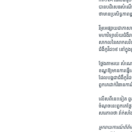
បាន​បដិសេធ​សំណើផ្ដ
ថា​មាន​ប្រសិទ្ធភាពខ្
វីអូអេ​ផ្សាយ​ជា​ភាសា
មហាវិទ្យាល័យ​ជំងឺរ
សាកល​នៃ​សាកល​វិទ្
ជំងឺកូវីដ១៩ នៅ​ក្នុ
ថ្លែង​តាម​រយៈ​សំណេរ​
ខណ្ឌ​ឱ្យ​មាន​ការ​ធ្វ
ដែល​បង្ក​ជា​ជំងឺ​កូវ
ពួក​គេ​ដាក់​វិធានការ
លើស​ពី​នេះ​ទៀត ពួក
ចំណុច​នេះ​ពួក​គេ​ថ្លែ
សារភាព​ថា វ៉ាក់សាំង​
អ្នក​រាយការណ៍​ព័ត៌ម