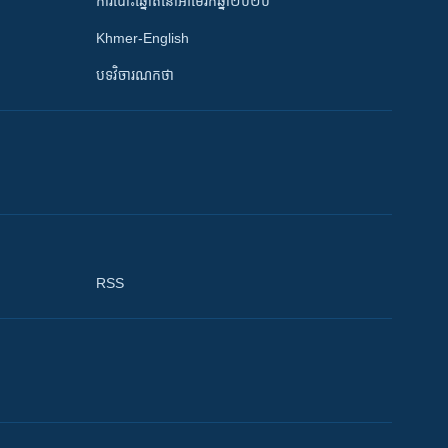
ការបោះឆ្នោតនៅអាមេរិកឆ្នាំ២០២០
Khmer-English
បទវិចារណកថា
RSS