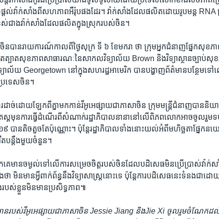
ល់​វ៉ាក់សាំង​ពី​សហភាព​អឺរ៉ុប​ផងដែរ។ វ៉ាក់សាំង​ដែល​ផលិត​ដោយ​រូបមន្ត RNA ត្រូ
ពស់​ជាង​វ៉ាក់សាំង​ដែល​ផលិត​ក្នុង​ស្រុក​របស់​ចិន។
​ចិន​បាន​រាយការណ៍​កាល​ពី​ថ្ងៃ​សុក្រ​ ទី ៦ ខែមករា ថា ក្រុម​អ្នក​ជំនាញ​ផ្នែក​សុខភា
ាតត្បាត​សុខភាព​សាធារណៈ​នៃ​សាកល​វិទ្យាល័យ Brown និង​វិទ្យាស្ថាន​ច្បាប់​សុខភ
យាល័យ Georgetown នៅ​ក្នុង​សហរដ្ឋ​អាមេរិក បាន​បង្ហាញ​ព័ត៌មាន​បន្ថែម​ទៅ​លើ
ង​ប្រទេស​ចិន។
ដាច់ដោយឡែក​ពី​គ្នា​មក​កាន់​វីអូអេ​ផ្សាយ​ជា​ភាសា​ចិន ក្រុម​មន្ត្រី​ជំនាញ​បាន​និយ
ើ​តេស្ត​មុន​ការ​ធ្វើ​ដំណើរ​ពី​សំណាក់​រដ្ឋាភិបាល​នានា​នៅ​លើ​ពិភពលោក​អាច​ចូលរួម​ទប់ស្ក
ីដ១៩ ​បាន​តិច​តួច​តែ​ប៉ុណ្ណោះ។ ប៉ុន្តែ​រដ្ឋាភិបាល​ទាំង​នោះ​យល់​អំពី​មហិច្ឆតា​ផ្នែក
រឹតបន្ដឹង​មួយ​ចំនួន។
​គេ​មាន​ចម្ងល់​ទៅលើ​ការសម្រេច​ចិត្ត​របស់​ចិន​ដែល​បដិសេធមិន​ប្រើប្រាស់​វ៉ា
ង​ថា មិន​មាន​អ្វី​ពាក់​ព័ន្ធ​នឹង​វិទ្យាសាស្ត្រ​នោះ​ទេ ប៉ុន្តែ​ការ​បដិសេធ​នេះ​ទំនង​ជា​ដ
របស់​ខ្លួន​មិន​មាន​ប្រសិទ្ធភាព​៕
ាន​របស់​វីអូអេ​ផ្សាយ​ជា​ភាសា​ចិន
Jessie Jiang
និង
Jie Xi
ចូលរួម​ចំណែក​ដល់