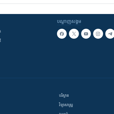
បណ្តាញ​សង្គម
ក
ី
បរិស្ថាន
វិទ្យាសាស្រ្ត