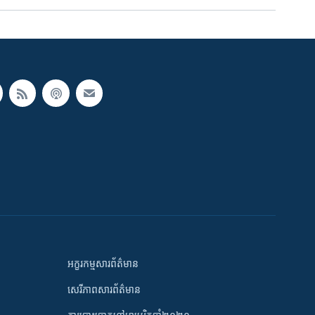
អក្ខរកម្មសារព័ត៌មាន
សេរីភាពសារព័ត៌មាន