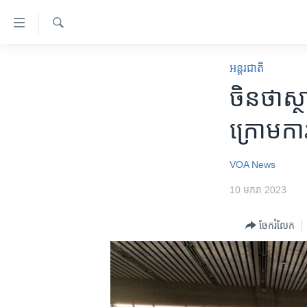
ភ្ជាប់​
ទៅ​
គេហទំព័រ​
ស្វែង​
កម្ពុជា
រក
អន្តរជាតិ
ទាក់ទង
អន្តរជាតិ
ចិន​ថា​ស្
រំលង​
និង​
អាមេរិក
ក្រោម​ការ
ចូល​
ចិន
ទៅ​​
ទំព័រ​
ហេឡូវីអូអេ
VOA News
ព័ត៌មាន​​
កម្ពុជាច្នៃប្រតិដ្ឋ
10 មករា 2023
តែ​
ម្តង
ព្រឹត្តិការណ៍ព័ត៌មាន
ចែករំលែក
រំលង​
ទូរទស្សន៍ / វីដេអូ​
និង​
ចូល​
វិទ្យុ / ផតខាសថ៍
ទៅ​
កម្មវិធីទាំងអស់
ទំព័រ​