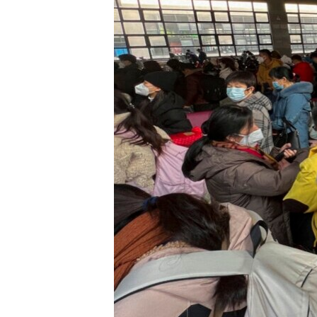
រចនា
សម្ព័ន្ធ​
រំលង​
និង​
ចូល​
ទៅ​
កាន់​
ទំព័រ​
ស្វែង​
រក