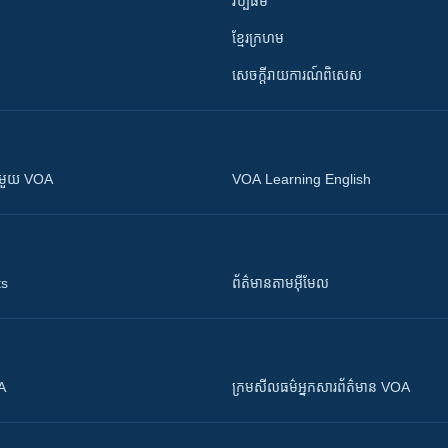
វប្បធម៌
ខ្មែរក្រហម
សេចក្តីរាយការណ៍ពិសេស
ស​​ជាមួយ VOA
VOA Learning English
ts
ព័ត៌មាន​តាម​អ៊ីមែល
OA
ក្រម​​​សីលធម៌​​​អ្នក​​​សារព័ត៌មាន VOA