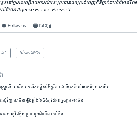
ួន​នៅ​ក្នុង​សេចក្ដីរាយការណ៍​នេះ​ត្រូវ​បាន​ដកស្រង់​ចេញ​ពី​ទីភ្នាក់ងារ​ព័ត៌មាន
The
ងារ​ព័ត៌មាន
Agence France-Presse
។
Follow us
បោះពុម្ព
រជាតិ
ព័ត៌មានអំពី​ចិន
ទង
ត្រាលី​ ​ចាត់​វិធានការ​រឹតបន្តឹង​ជំងឺកូវីដ១៩​លើ​អ្នក​ដំណើរ​មក​ពី​ប្រទេស​ចិន
ជុំវិញ​ការកើន​ឡើង​ខ្លាំង​នៃ​ជំងឺ​កូវីដ១៩​ក្នុង​ប្រទេស​ចិន
ានការ​កូវីដ​ថ្មី​សម្រាប់​អ្នក​ដំណើរ​មក​ពី​ចិន