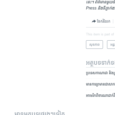
នេះ។ ព័ត៌មាន​មួយ​ចំន
Press
និង​ទីភ្នាក់
ចែករំលែក
This item is part of
សុខភាព
អន្ត
អត្ថបទ​ទាក់
ប្រទេស​កាណាដា​ និង​អូស្
មាន​ការ​ព្រមាន​ជា​សាកល​
អាមេរិក​ពិចារណា​ដាក់​វិធ
អានអត្ថបទផ្សេងៗទៀត