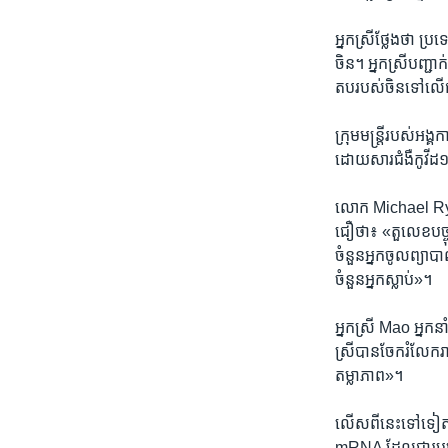
អ្នកស្រី​ថ្លែងថា​ ប្រទ
ចិន។ អ្នកស្រី​បញ្ជាក
តប​របស់​ចិន​ទៅ​លើ​
ក្រុម​មន្ត្រី​របស់​អ
ដោយសារ​ជំងឺ​កូវីដ១៩ ន
លោក Michael Ryan 
ជឿ​ថា៖ «តួលេខ​បច្ចុប
ចំនួន​អ្នក​ចូល​ព្យាប
ចំនួន​អ្នកស្លាប់»។
អ្នកស្រី​ Mao អ្នកន
ស្រី​បាន​ចែក​រំលែក​
តម្លាភាព»។
លើស​ពី​នេះ​ទៅ​ទៀត ក៏
mRNA ដែល​ជា​រូបមន្