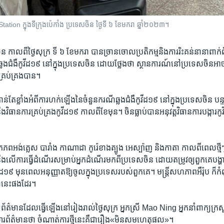
tation ក្នុងទីក្រុង​ប៉េកាំង ប្រទេស​ចិន ថ្ងៃទី ៦ ខែមករា ឆ្នាំ២០២៣។
កាល​ពី​ថ្ងៃ​សុក្រ​ ទី ៦ ខែមករា បាន​ច្រានចោល​ប្រតិកម្ម​និង​ការរិះ​គន់​នានា​ពាក់​ព
្លង​ជំងឺ​កូវីដ១៩ នៅ​ក្នុង​ប្រទេស​ចិន ដោយ​ថ្លែង​ថា ស្ថានការណ៍​នៅ​ប្រទេស​ចិន​អា
រគ្រប់គ្រង​បាន។
ាន់​តែ​ខ្លាំង​អំពី​ការ​ហក់​ឡើង​នៃ​ចំនួន​ករណីឆ្លង​ជំងឺ​កូវីដ១៩ នៅក្នុង​ប្រទេស​ចិន បន្
​វិធានការ​គ្រប់​គ្រង​កូវីដ១៩ កាល​ពី​ខែ​មុន។ ចិន​ធ្លាប់​បាន​អនុវត្ត​វិធានការ​បង្ការ​កូ
។
្រភព​អង់គ្លេស បារាំង កាណាដា កូរ៉េខាងត្បូង អេស្ប៉ាញ និង​កាតា កាល​ពី​ពេល​ថ្មីៗ
ដឹង​លើ​ការ​ធ្វើ​ដំណើរ​សម្រាប់​អ្នកដំណើរ​មក​ពី​ប្រទេស​ចិន ដោយ​តម្រូវ​ឲ្យ​ពួក​គេ​បង្ហា
វីដ១៩ មុន​ពេល​អនុញ្ញាត​ឱ្យ​ចូល​ក្នុង​ប្រទេសរបស់​ពួកគេ។ មន្ត្រី​សហភាព​អឺរ៉ុប ក៏​
ា​នេះ​ផងដែរ។
សីទ​ព័ត៌មាន​ដែល​ធ្វើ​ឡើង​នៅ​រៀងរាល់​ថ្ងៃ​សុក្រ អ្នកស្រី Mao Ning អ្នក​នាំពាក្យ​ក្
នក​សារព័ត៌មាន​ថា ចំណាត់ការ​ថ្មី​នេះ​គឺ​ជា​រឿង​«មិនសម​ហេតុផល»។