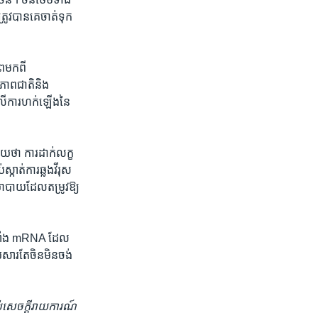
វ​បាន​គេ​ចាត់​ទុក​
ព​មកពី​
ាព​ជាតិ​និង​
​ការ​ហក់​ឡើង​នៃ​
ាយ​ថា ការ​ដាក់​លក្ខ
ាត់​ការ​ឆ្លង​វីរុស​
​នយោបាយ​ដែល​តម្រូវឱ្យ
ក់សាំង mRNA ដែល​
ោយសារតែ​ចិន​មិន​ចង់​
​សេចក្ដីរាយការណ៍​