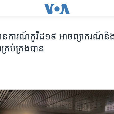
ថានការណ៍​កូវីដ១៩​ អាច​ព្យាករណ៍​និង​ស
​គ្រប់គ្រង​បាន