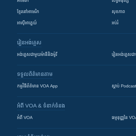
អាមេរិក
សិទ្ធិមនុស្ស
ខ្មែរ​នៅអាមេរិក
សុខភាព
អាស៊ីអាគ្នេយ៍
អប់រំ
រៀន​​អង់គ្លេស
អង់គ្លេស​ជាមួយ​ម៉ានី​និង​ម៉ូរី
រៀន​​​​​​អង់គ្លេ
ទទួល​ព័ត៌មាន​តាម
កម្មវិធី​ព័ត៌មាន VOA App
ស្តាប់ Podcas
អំពី​ VOA & ទំនាក់ទំនង
អំពី​ VOA
ធម្មនុញ្ញ​នៃ V