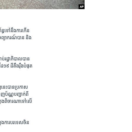
័ន្ធ​ទៅនឹង​ការ​កើន
ច​ព្យាករណ៍​បាន និង​
ទាប់​រដ្ឋាភិបាល​បាន​
វីដ១៩ ដ៏តឹងរ៉ឹង​បំផុត​
​នេះ​បាន​ប្រកាស​
ញ​ប័ណ្ណ​បញ្ជាក់​ពី​
កំពុង​ពិចារណា​ទៅ​លើ​
រសួង​ការបរទេស​ចិន​