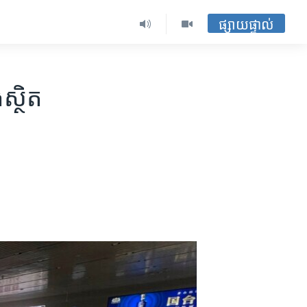
ផ្សាយផ្ទាល់
្ថិត​