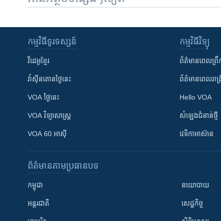
កម្មវិធី​ទូរទស្សន៍
កម្មវិធី​វិទ្យុ
វីដេអូ​ខ្មែរ
ព័ត៌មាន​ពេល​ព្រឹ
វ៉ាស៊ីនតោន​ថ្ងៃ​នេះ
ព័ត៌មាន​​ពេល​រាត្រ
VOA ថ្ងៃនេះ
Hello VOA
VOA ​វិទ្យាសាស្ត្រ
សំឡេង​ជំនាន់​ថ្មី
VOA 60 អាស៊ី
វេទិកា​អាស៊ាន
ព័ត៌មាន​តាមប្រធានបទ​
កម្ពុជា
នយោបាយ
អន្តរជាតិ
សេដ្ឋកិច្ច