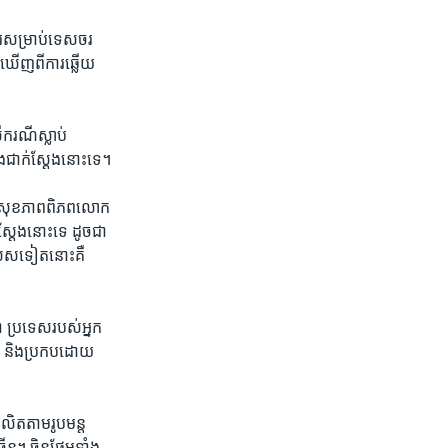
ំណើរ​សម្រាប់​ទេសចរ​
​ឃើញ​ពី​ការ​ឆ្លើយ​
ើករណី​ស្លាប់​
ឡើង​ជាក់​ស្ដែង​នោះ​ទេ។
រ​សុខភាព​ពិភព​លោក​
​ស្ដែង​នោះ​ទេ ដូចជា​
ិសេស​ទៀត​នោះ​គឺ​
ា ប្រទេស​របស់​អ្នក
ហ និង​ប្រកប​ដោយ​
ផលិត​តាម​រូបមន្ត
ើន។ ចិន​ថែម​ទាំង​