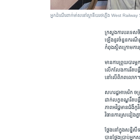
អ្នក​ដំណើរ​ពាក់មា់ស​នៅ​ស្ថានីយ​រថភ្លើង​ West Railway S
ក្រសួង​ការបរទេស​ចិន 
ឡើង​នូវ​ចំនួន​ករណីឆ
កំពុង​ស្ថិត​ក្រោម​កា
មាន​ការព្រួយ​បារម្ភ​ក
លើក​លែង​ការ​រឹតបន្តឹង
នៅ​លើ​ពិភពលោក
សហរដ្ឋ​អាមេរិក​ ចក
ដាក់​លក្ខខណ្ឌ​រឹត​បន្
ភាពអវិជ្ជមានជំងឺ​កូ
វិធានការ​ស្រដៀងគ្ន
ថ្លែង​នៅ​ក្នុង​សន្និ
បាន​ថ្លែង​ប្រាប់​អ្