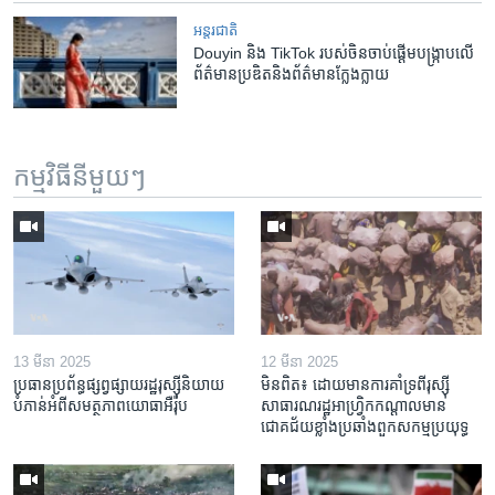
អន្តរជាតិ
Douyin និង TikTok របស់​ចិន​ចាប់ផ្ដើម​បង្ក្រាប​លើ​
ព័ត៌មាន​ប្រឌិត​និង​ព័ត៌មាន​ក្លែងក្លាយ
កម្មវិធី​នីមួយៗ
13 មីនា 2025
12 មីនា 2025
ប្រធាន​ប្រព័ន្ធ​ផ្សព្វផ្សាយ​រដ្ឋ​រុស្ស៊ី​និយាយ​
មិនពិត៖ ដោយ​មាន​ការគាំទ្រ​ពី​រុស្ស៊ី
បំភាន់​អំពី​សមត្ថភាព​យោធា​អឺរ៉ុប
សាធារណរដ្ឋ​អាហ្រ្វិក​កណ្តាល​មាន​
ជោគជ័យ​ខ្លាំង​​ប្រឆាំង​ពួក​សកម្ម​ប្រយុទ្ធ