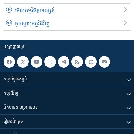
មើល​កម្មវិធី​ទូរទស្សន៍
ចុចស្តាប់កម្មវិធីវិទ្យុ
បណ្តាញ​សង្គម
កម្មវិធី​ទូរទស្សន៍
កម្មវិធី​វិទ្យុ
ព័ត៌មាន​តាមប្រធានបទ​
រៀន​​អង់គ្លេស