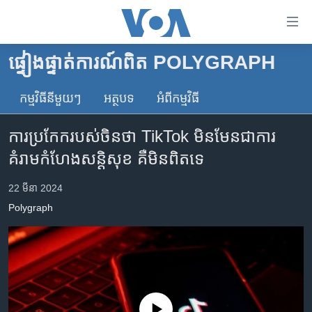
ភ្ជាប់​
ទៅ​
គេហទំព័រ​
ផ្ទៀងផ្ទាត់ការណ៍ពិត POLYGRAPH
កម្ពុជា
ទាក់ទង
រំលង​
កម្មវិធី​នីមួយៗ
អត្ថបទ​
អំពី​កម្មវិធី​
អន្តរជាតិ
និង​
អាមេរិក
ចូល​
ការប្រកែករបស់ចិនថា TikTok មិនមែនជាការ
ទៅ​​
ចិន
គំរាមកំហែងសន្តិសុខ គឺមិនពិតទេ
ទំព័រ​
ហេឡូវីអូអេ
ព័ត៌មាន​​
22 មីនា 2024
តែ​
កម្ពុជាច្នៃប្រតិដ្ឋ
Polygraph
ម្តង
ព្រឹត្តិការណ៍ព័ត៌មាន
រំលង​
និង​
ទូរទស្សន៍ / វីដេអូ​
ចូល​
វិទ្យុ / ផតខាសថ៍
ទៅ​
ទំព័រ​
កម្មវិធីទាំងអស់
No media source currently available