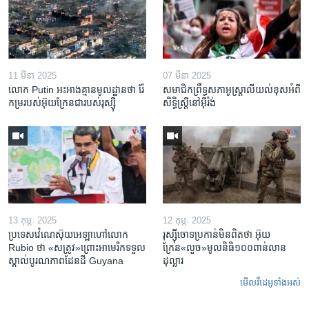
11 មីនា 2025
07 មីនា 2025
លោក Putin អះអាង​គ្មាន​មូលដ្ឋាន​ថា រ៉ែ​
សមាជិកព្រឹទ្ធសភាអូស្ត្រាលីយល់ខុសអំពី
កម្រ​របស់​អ៊ុយក្រែន​ជា​របស់​រុស្ស៊ី
សិទ្ធិស្ត្រីនៅអ៊ីរ៉ង់
13 កុម្ភៈ 2025
12 កុម្ភៈ 2025
ប្រទេសវ៉េណេស៊ុយអេឡាហៅលោក
រុស្ស៊ីចោទប្រកាន់មិនពិតថា អ៊ុយ
Rubio ថា «សត្រូវ»ព្រោះអាមេរិកទទួល
ក្រែន«លួច»មូលនិធិ១០០ពាន់លាន
ស្គាល់បូរណភាពដែនដី Guyana
ដុល្លារ
មើល​វីដេអូ​ទាំង​អស់