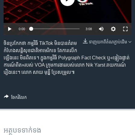
រចនា
សម្ព័ន្ធ​
Khmer English
រំលង​
និង​
បណ្តាញ​សង្គម
0:00
3:08
ចូល​
ទៅ​
ទាញ​យក​ពី​តំណភ្ជាប់​ដើម
ចិនប្រកែកថា កម្មវិធី TikTok មិនបានគំរាម
កាន់​
កំហែងសន្តិសុខជាតិអាមេរិកទេ តែការលើក
ទំព័រ​
ភាសា
ឡើងនេះ មិនពិតទេ។ ក្នុងកម្មវិធី Polygraph Fact Check ឬ«ផ្ទៀងផ្ទាត់
ស្វែង​
ការណ៍ពិត»របស់ VOA ក្រុមការងាររបស់លោក Nik Yarst រាយការណ៍
រក
រឿងនេះ។ លោក សាយ មុន្នី ប្រែសម្រួល៕
ចែករំលែក
អត្ថបទ​ទាក់ទង