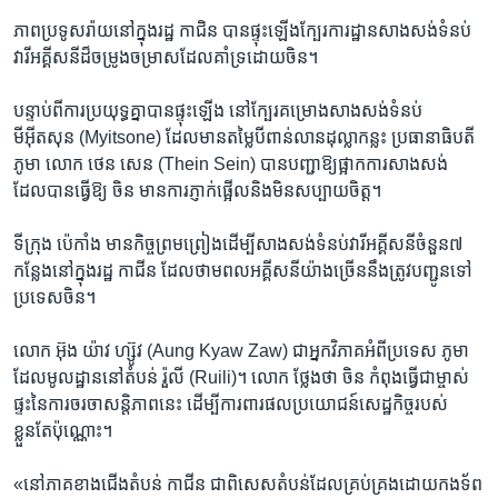
ភាព​ប្រទូសរ៉ាយនៅក្នុង​រដ្ឋ កាជិន បានផ្ទុះឡើង​ក្បែរ​ការដ្ឋាន​សាងសង់​ទំនប់​
វារីអគ្គីសនី​ដ៏​ចម្រូង​ចម្រាសដែល​គាំទ្រ​ដោយ​ចិន​។
បន្ទាប់ពី​ការប្រយុទ្ធគ្នា​បានផ្ទុះឡើង​ នៅ​ក្បែរ​គម្រោង​សាងសង់​ទំនប់
មីអ៊ីតសុន (Myitsone) ដែលមាន​តម្លៃ​បីពាន់លាន​ដុល្លាកន្លះ ប្រធានាធិបតី
ភូមា លោក ថេន សេន (Thein Sein) បានបញ្ជា​ឱ្យផ្អាកការសាងសង់
ដែល​បាន​ធ្វើឱ្យ ចិន មាន​ការភ្ញាក់​ផ្អើល​និងមិន​សប្បាយ​ចិត្ត។
ទីក្រុង ប៉េកាំង មាន​កិច្ចព្រមព្រៀងដើម្បី​សាងសង់​ទំនប់​វារីអគ្គីសនី​ចំនួន​៧​
កន្លែងនៅក្នុង​រដ្ឋ កាជីន ដែល​ថាមពល​អគ្គីសនី​យ៉ាង​ច្រើននឹង​ត្រូវ​បញ្ជូន​ទៅ​
ប្រទេស​ចិន។
លោក អ៊ុង យ៉ាវ ហ្ស៊ូវ (Aung Kyaw Zaw) ជា​អ្នកវិភាគ​អំ​ពីប្រទេស ភូមា
ដែល​មូលដ្ឋាន​នៅតំបន់ រ៉ួលី (Ruili)។ លោក ​ថ្លែងថា ​ចិន កំពុងធ្វើជា​ម្ចាស់
ផ្ទះ​នៃការ​ចរចា​សន្តិភាពនេះ​ ដើម្បី​ការពារ​ផលប្រយោជន៍​សេដ្ឋកិច្ច​របស់​
ខ្លួនតែ​ប៉ុណ្ណោះ។ ​
«នៅភាគ​ខាងជើង​តំបន់ កាជីន ជាពិសេស​តំបន់​ដែល​គ្រប់គ្រង​ដោយ​កងទ័ព