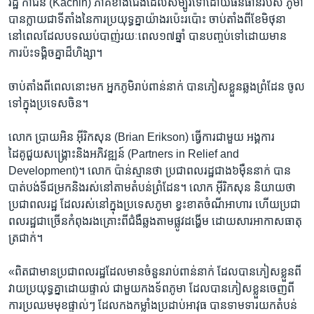
រដ្ឋ កាជីន (Kachin) ភាគ​ខាងជើង​ដែល​សម្បូរទៅដោយ​ធនធាន​របស់​ ភូមា
បាន​ក្លាយ​ជា​ទីតាំង​នៃ​ការប្រយុទ្ធ​គ្នាយ៉ាង​រប៉េះរប៉ោះ​ ​ចាប់តាំង​ពី​ខែ​មិថុនា
នៅពេល​ដែល​បទឈប់​បាញ់​រយៈពេល​១៧​ឆ្នាំ បាន​បញ្ចប់​ទៅដោយ​មាន​
ការប៉ះទង្គិច​គ្នាដ៏ហិង្សា។
ចាប់តាំង​ពីពេល​នោះមក អ្នកភូមិ​រាប់​ពាន់​នាក់ ​បាន​ភៀសខ្លួន​ឆ្លង​ព្រំដែន​ ​ចូល​
ទៅ​ក្នុងប្រទេស​ចិន។
លោក ប្រាយអិន អ៊ីរិកសុន (Brian Erikson) ធ្វើការ​ជាមួយ អង្គការ​
ដៃគូជួយ​សង្រ្គោះ​និង​អភិវឌ្ឍន៍ (Partners in Relief and
Development)។ លោក ប៉ាន់ស្មាន​ថា ប្រជាពលរដ្ឋ​ជាង​៦ម៉ឺននាក់ ​បាន
បាត់​បង់ទីជម្រកនិង​រស់​នៅ​តាម​តំបន់​ព្រំដែន។ លោក អ៊ីរិកសុន និយាយថា
ប្រជាពលរដ្ឋ​ ​ដែល​រស់នៅ​ក្នុង​ប្រទេស​ភូមា ​ខ្វះខាត​ចំណីអាហារ ហើយ​ប្រជា
ពលរដ្ឋ​ជាច្រើន​កំពុង​រងគ្រោះពី​ជំងឺឆ្លង​តាម​ផ្លូវ​ដង្ហើម ​ដោយសារ​អាកាសធាតុ​
ត្រជាក់។
«ពិតជាមាន​ប្រជាពលរដ្ឋដែលមាន​ចំនួនរាប់ពាន់​នាក់ ដែលបាន​ភៀសខ្លួន​ពី​
វាយ​ប្រយុទ្ធ​គ្នា​ដោយផ្ទាល់​ ជាមួយកងទ័ពភូមា ដែល​បាន​ភៀសខ្លួន​ចេញពី​
ការប្រឈមមុខផ្ទាល់​ៗ ដែលកង​កម្លាំង​ប្រដាប់​អាវុធ ​បាន​ទាមទារ​យក​តំបន់