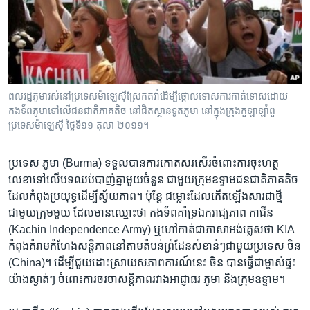
រចនា
សម្ព័ន្ធ​
Khmer English
រំលង​
និង​
បណ្តាញ​សង្គម
ចូល​
ទៅ​
ពលរដ្ឋ​ភូមា​រស់នៅ​ប្រទេស​ម៉ាឡេស៊ី​ស្រែក​តវ៉ា​ដើម្បី​ថ្កោលទោស​ការ​កាត់ទោស​ដោយ​
កាន់​
កងទ័ពភូមា​ទៅលើ​ជនជាតិ​ភាគតិច នៅជិត​ស្ថានទូត​ភូមា នៅក្នុង​ក្រុង​កួឡាឡាំពួ
ទំព័រ​
ប្រទេស​ម៉ាឡេស៊ី ថ្ងៃទី១១ តុលា ២០១១។
ភាសា
ស្វែង​
រក
ប្រទេស​ ភូមា (Burma) ទទួល​បាន​ការកោតសរសើរចំពោះការចុះ​ហត្ថ
លេខាទៅលើបទឈប់បាញ់គ្នាមួយ​ចំនួន​ ជាមួយក្រុមឧទ្ទាមជន​ជាតិ​ភាគតិច
ដែល​កំពុង​ប្រយុទ្ធ​ដើម្បី​ស្វ័យភាព។ ប៉ុន្តែ ជម្លោះ​ដែលកើតឡើង​សារជាថ្មី​
ជាមួយ​ក្រុមមួយ​ ដែលមាន​ឈ្មោះ​ថា កងទ័ពគាំទ្រ​ឯករាជ្យភាព កាជីន
(Kachin Independence Army)​ ឬ​ហៅកាត់​ជាភាសា​អង់គ្លេស​ថា KIA
កំពុង​គំរាម​កំហែង​សន្តិភាព​នៅ​តាមតំបន់​ព្រំដែន​សំខាន់ៗជាមួយប្រទេស ចិន
(China)។ ដើម្បី​ជួយ​ដោះស្រាយស​ភាពការណ៍នេះ ចិន ​បានធ្វើ​ជាម្ចាស់ផ្ទះ​
យ៉ាង​ស្ងាត់ៗ ចំពោះការចរចា​សន្តិភាព​រវាង​អាជ្ញាធរ ភូមា និង​ក្រុមឧទ្ទាម។