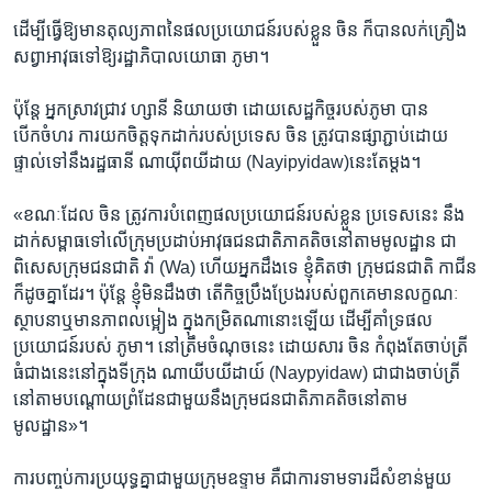
ដើម្បី​ធ្វើឱ្យ​មាន​តុល្យភាព​នៃ​ផលប្រយោជន៍​របស់​ខ្លួន ចិន ក៏បាន​លក់គ្រឿង​
សព្វាអាវុធ​ទៅឱ្យ​រដ្ឋាភិបាល​យោធា ភូមា។
ប៉ុន្តែ អ្នកស្រាវជ្រាវ ហ្សានី និយាយ​ថា ដោយ​សេដ្ឋកិច្ច​របស់​ភូមា បាន​
បើកចំហរ ការយក​ចិត្ត​ទុក​ដាក់​របស់​ប្រទេស ចិន ត្រូវបាន​ផ្សាភ្ជាប់​ដោយ​
ផ្ទាល់​ទៅនឹងរដ្ឋធានី ណាយ៉ីពយីដាយ (Nayipyidaw)នេះតែ​ម្តង។
«ខណៈដែល​ ចិន ​ត្រូវ​ការ​បំពេញផលប្រយោជន៍​របស់ខ្លួន ​ប្រទេសនេះ​ ​នឹង​
ដាក់សម្ពាធ​ទៅលើ​ក្រុម​ប្រដាប់​អាវុធជនជាតិ​ភាគតិចនៅតាមមូលដ្ឋាន ជា
ពិសេសក្រុមជនជាតិ វ៉ា (Wa) ហើយអ្នកដឹងទេ ខ្ញុំ​គិតថា ក្រុម​ជន​ជាតិ​ កាជីន
ក៏ដូចគ្នាដែរ។ ប៉ុន្តែ ខ្ញុំ​មិនដឹង​ថា តើ​កិច្ចប្រឹង​ប្រែងរបស់​ពួកគេ​មាន​លក្ខណៈ
ស្ថាបនា​ឬ​មានភាព​លម្អៀង ក្នុងកម្រិត​ណា​នោះឡើយ​ ដើម្បី​គាំទ្រផល
ប្រយោជន៍​របស់​ ភូមា។ នៅ​ត្រឹម​ចំណុច​នេះ ដោយសារ​ ចិន កំពុងតែ​ចាប់​ត្រី​
ធំជាង​នេះនៅក្នុងទីក្រុង​ ណាយីបយីដាយ៍ (Naypyidaw) ជាជាង​ចាប់​ត្រី​
នៅតាម​បណ្តោយ​ព្រំដែន​ជាមួយនឹងក្រុមជនជាតិភាគតិចនៅតាម​
មូលដ្ឋាន»។
ការបញ្ចប់​ការប្រយុទ្ធគ្នាជាមួយក្រុមឧទ្ទាម គឺជា​ការទាមទារ​ដ៏សំខាន់​មួយ​