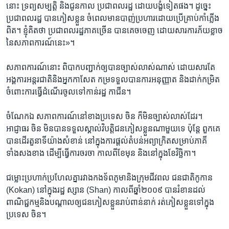
នោះ ទ្រព្យសម្បត្តិ និង​ជូនកាល​ ប្រជាពលរដ្ឋ ​ដោយបង្ខំ​ទៀត​ផង។ ដូច្នេះ
ប្រជាពលរដ្ឋ​ បានភៀសខ្លួន ចំ​ពេល​មានបាញ់ប្រហារ​ដោយ​ប្រើ​គ្រាប់កាំភ្លើង​
ពិត។ ខ្ញុំ​គិតថា​ ប្រជាពលរដ្ឋ​ភាគច្រើន​ បាន​គេច​ចេញ ដោយសារការភ័យខ្លាច​
នៃ​សភាពការណ៍នេះ»។
សភាពការណ៍នោះ ពិបាក​បញ្ជាក់​ឲ្យបាន​ច្បាស់លាស់​ណាស់​ ដោយសារតែ​
អង្គការ​អន្តរជាតិ​និងអ្នកកាសែត កម្រទទួល​បាន​ការ​អនុញ្ញាត​ និង​ដាក់​កម្រិត
ចំពោះការ​ធ្វើ​ដំណើរ​ចូលទៅកាន់​រដ្ឋ កាជីន។
ចំណែកឯ សភាពការណ៍នៅខាង​ប្រទេស ចិន ក៏មិន​ច្បាស់លាស់​ដែរ។
អាជ្ញាធរ ចិន មិនបាន​ទទួលស្គាល់​វិបត្តិ​ជនភៀសខ្លួន​ណាមួយ​ទេ ប៉ុន្តែ ពួកគេ​
បាន​ដើរតួនាទី​យ៉ាងសំខាន់​ នៅក្នុង​ការផ្តល់​តំបន់​អព្យាក្រិត​សម្រាប់​ភាគី​
ទាំងសង​ខាង ដើម្បី​ធ្វើការចរចា កាលពី​ខែមុន ​និង​នៅក្នុង​ខែ​វិច្ឆិកា។
ជម្លោះ​ប្រហាក់ប្រហែល​គ្នារវាងកងទ័ព​ភូមា​និងក្រុម​ជីវពល ជនជាតិ​កូកាន
(Kokan) នៅក្នុង​រដ្ឋ ស្សាន (Shan) កាល​ពីឆ្នាំ​២០០៩ បានរំខាន​ដល់​
ពាណិជ្ជកម្ម​និងបណ្តាល​ឲ្យជនភៀសខ្លួន​រាប់ពាន់​នាក់ រត់ភៀសខ្លួន​ទៅក្នុង​
ប្រទេស​ ចិន។