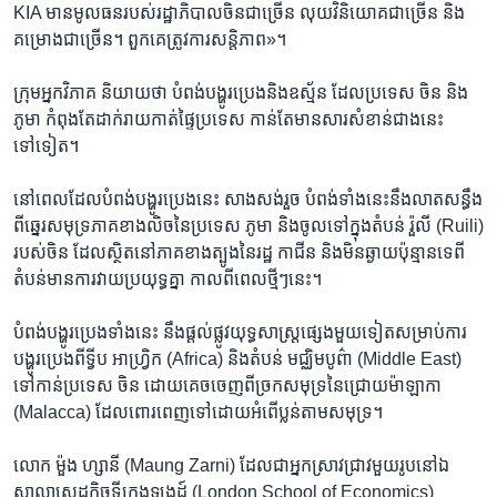
KIA មានមូលធន​របស់​រដ្ឋាភិបាល​ចិន​ជាច្រើន លុយ​វិនិយោគ​ជាច្រើន និង​
គម្រោង​ជាច្រើន។ ពួកគេ​ត្រូវការ​សន្តិភាព»។
ក្រុម​អ្នកវិភាគ ​និយាយ​ថា បំពង់​បង្ហូរ​ប្រេង​និង​ឧស្ម័ន ដែល​ប្រទេស ចិន និង
ភូមា ​កំពុង​តែ​ដាក់​រាយ​កាត់​ផ្ទៃ​ប្រទេស​ កាន់​តែ​មាន​សារសំខាន់​ជាងនេះ​
ទៅទៀត។
នៅពេល​ដែលបំពង់​បង្ហូរប្រេង​នេះ សាង​សង់រួច ​បំពង់​ទាំងនេះ​នឹង​លាតសន្ធឹង​
ពី​ឆ្នេរសមុទ្រ​ភាគ​ខាងលិច​នៃ​ប្រទេស ភូមា និង​ចូល​ទៅក្នុងតំបន់ រ៉ួលី (Ruili)
របស់ចិន ដែល​ស្ថិត​នៅ​ភាគ​ខាងត្បូង​នៃ​រដ្ឋ កាជីន និង​មិនឆ្ងាយ​ប៉ុន្មាន​ទេ​ពី​
តំបន់មាន​ការវាយ​ប្រយុទ្ធគ្នា​ កាល​ពី​ពេល​ថ្មីៗនេះ។
បំពង់​បង្ហូរប្រេង​ទាំងនេះ​ នឹង​ផ្តល់ផ្លូវយុទ្ធសាស្រ្ត​ផ្សេង​មួយទៀត​សម្រាប់​ការ
បង្ហូរ​ប្រេង​ពី​ទ្វីប​ អាហ្រ្វិក (Africa) ​និងតំបន់ ​មជ្ឈិម​បូព៌ា (Middle East) ​
ទៅកាន់​ប្រទេស ចិន ដោយគេចចេញ​ពីច្រក​សមុទ្រនៃ​ជ្រោយ​ម៉ាឡាកា
(Malacca) ដែល​ពោរពេញ​ទៅដោយ​អំពើ​ប្លន់​តាម​សមុទ្រ។
លោក ម៉ួង ហ្សានី (Maung Zarni) ដែលជា​អ្នកស្រាវជ្រាវមួយរូប​នៅឯ​
សាលា​សេដ្ឋកិច្ច​ទីក្រុងឡុងដ៍ (London School of Economics)