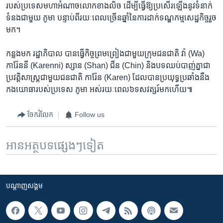
របស់​ប្រទេស​មហា​អំណាច​លោក​ខាងលិច ដើម្បីធ្វើឱ្យ​ប្រសើរ​ឡើង​នូវ​ទំនាក់
ទំនង​ជាមួយ ភូមា បន្ទាប់ពីរយៈ​ពេល​ច្រើន​ឆ្នាំ​នៃការដាក់​ទណ្ឌកម្ម​សេដ្ឋកិច្ចរួច​
មក។
កន្លងមក រដ្ឋាភិបាល​ ​បាន​ធ្វើ​កិច្ច​ព្រមព្រៀង​ជាមួយក្រុម​ជនជាតិ វ៉ា (Wa)
ការ៉ែននី (Karenni) ស្សាន (Shan) ជីន (Chin) និង​បទឈប់បាញ់គ្នា​ជា
ប្រវត្តិសាស្រ្ត​ជាមួយ​ជនជាតិ ការ៉ែន (Karen) ដែល​បាន​ប្រយុទ្ធប្រឆាំង​នឹង​
កងយោធា​របស់ប្រទេស​ ភូមា អស់​រយៈពេល​៦​ទសវត្សរ៍​មក​ហើយ៕
ចែករំលែក
Follow us
អានអត្ថបទផ្សេងៗទៀត
បណ្តាញ​សង្គម