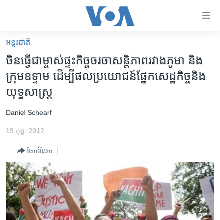
ភ្ជាប់​
ទៅ​
គេហទំព័រ​
អន្តរជាតិ
កម្ពុជា
ទាក់ទង
ចិន​ធ្វើ​​ជា​ម្ចាស់​ផ្ទះ​កិច្ចចរចា​សន្តិភាព​រវាង​ភូមា ​និង​
រំលង​
អន្តរជាតិ
ក្រុម​ឧទ្ទាម ​ដើម្បី​ផល​ប្រយោជន៍​ផ្នែក​សេដ្ឋកិច្ច​និង​
និង​
អាមេរិក
យុទ្ធសាស្រ្ត
ចូល​
ទៅ​​
ចិន
Daniel Schearf
ទំព័រ​
ហេឡូវីអូអេ
ព័ត៌មាន​​
19 កុម្ភៈ 2012
តែ​
កម្ពុជាច្នៃប្រតិដ្ឋ
ម្តង
ចែករំលែក
ព្រឹត្តិការណ៍ព័ត៌មាន
រំលង​
និង​
ទូរទស្សន៍ / វីដេអូ​
ចូល​
វិទ្យុ / ផតខាសថ៍
ទៅ​
ទំព័រ​
កម្មវិធីទាំងអស់