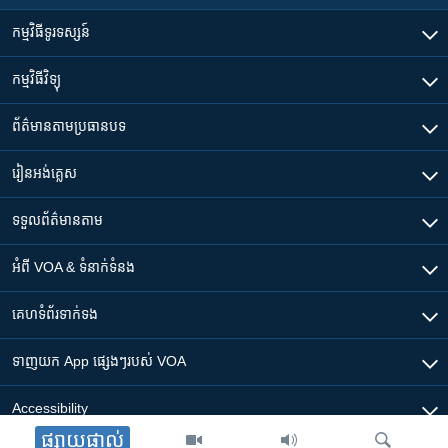
កម្មវិធី​ទូរទស្សន៍
កម្មវិធី​វិទ្យុ
ព័ត៌មាន​តាមប្រធានបទ​
រៀន​​អង់គ្លេស
ទទួល​ព័ត៌មាន​តាម
អំពី​ VOA & ទំនាក់ទំនង
គេហទំព័រ​​ទាក់ទង
ទាញយក​ App ផ្សេងៗ​របស់​ VOA
Accessibility
ផ្សាយផ្ទាល់