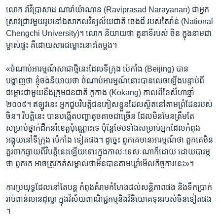
លោក រ៉ាវីប្រាសាដ ណារ៉ាយ៉ាណាន (Raviprasad Narayanan) ​ជា​អ្នក
ស្រាវជ្រាវ​មួយ​រូប​នៅឯ​សាកល​វិទ្យល័យ​ជាតិ ចេងជី របស់តៃវ៉ាន់ (National
Chengchi University)។ លោក និយាយ​ថា ​តួនាទី​របស់ ចិន ក្នុង​នាម​ជា
ម្ចាស់ផ្ទះ​ គឺ​ដោយ​សារជម្លោះ​នោះ​តែម្តង។
«ចំណាប់​អារម្មណ៍​សាជាថ្មីនេះ​ដែល​ទីក្រុង ប៉េកាំង (Beijing) បាន
បង្ហាញថា ខ្ញុំ​ចង់និយាយ​ថា ​ចំណាប់អារម្មណ៍​នោះបានលេចឡើងបន្ទាប់​ពី
ជម្លោះ​ជាមួយ​នឹង​ក្រុម​ជនជាតិ កូកាង (Kokang) កាល​ពី​ខែ​សីហា​ឆ្នាំ​
២០០៩។ ឥឡូវនេះ អ្នកជួប​វិបត្តិ​ជនភៀសខ្លួន​ដែល​ស្ថិត​នៅតាមព្រំដែន​របស់
ចិន។ វិបត្តិនេះ​ បានបង្កើតបញ្ហាតូចតាចជាច្រើន ដែល​មិនមែន​ត្រឹមតែ​
សម្រាប់​ថ្នាក់ដឹកនាំ​ខេត្ត​ប៉ុណ្ណោះ​ទេ ប៉ុន្តែ​ថែមទាំង​សម្រាប់​អ្នក​ដែល​កំពុង​
អង្គុយ​នៅទីក្រុង ប៉េកាំង ទៀតផង។ ដូច្នេះ ពួកគេ​មាន​អារម្មណ៍​ថា ពួកគេ​មិន
គួរចាក​ឆ្ងាយ​ពី​វិបត្តិនេះឡើយ​ទោះក្នុង​កាលៈទេសៈ​ណា​ក៏​ដោយ​ ដោយបារម្ភ​
ថា ពួកគេ​ អាច​ត្រូវកត់​សម្គាល់​ថាមិន​បាន​តាមឃ្លាំ​មើល​កិច្ចការ​នេះ​»។
ការប្រយុទ្ធដែល​នៅតែ​បន្ត កំពុងគំរាម​កំហែង​ដល់សន្តិភាព​ផង និងទឹកប្រាក់​
រាប់ពាន់​លាន​ដុល្លា ក្នុង​វិស័យពាណិជ្ជកម្ម​និង​វិនិយោគទុនរបស់ចិន​ទៀត​ផង​
។