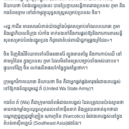
និយាយ​ថា បំពង់​បង្ហូរ​ប្រេងនេះ ​បានប្រែក្លាយសន្តិភាព​រវាង​ប្រទេស ភូមា និង​
កងទ័ពឧទ្ទាម​ ទៅជា​កម្មវត្ថុ​យុទ្ធសាស្រ្តសម្រាប់ប្រទេស ចិន។
«រដ្ឋ កាជីន ​មាន​សារសំខាន់​យ៉ាងខ្លាំង​បំផុត​សម្រាប់​ទាំង​របប​យោធា​ ភូមា ​
និង​រដ្ឋាភិបាល​ទីក្រុង ប៉េកាំង ទាក់ទង​ទៅនឹង​ការផ្តល់ឱ្យ​និង​ការការពារ​សន្តិ
សុខ​សម្រាប់​បំពង់​បង្ហូរ​ប្រេង ក៏ដូច​ជា​តំបន់​ពាណិជ្ជកម្ម​ឆ្លង​ព្រំដែន»។
ចិន ទិញ​និង​វិនិយោគ​ទៅលើ​ធនធានរ៉ែ ត្បូង​មានតម្លៃ និង​ការកាប់ឈើ​ នៅ​
តាម​ព្រំដែន​ ក្នុង​ប្រទេស ភូមា ដែលមិនមែនស្រប​ច្បាប់ទាំង​អស់នោះទេ។
ផ្ទុយ​ទៅវិញ ចិន លក់ផលិតផល​កែច្នៃ​ក្នុង​តម្លៃ​ថោក។
ក្រុម​អ្នក​វិភាគ​យោធា​ និយាយ​ថា ចិន គឺជា​អ្នកផ្គត់ផ្គង់​អាវុធ​ធំជាងគេ​បង្អស់​
ទៅឱ្យ​កងទ័ពរួបរួម​រដ្ឋ វ៉ា (United Wa State Army)។
កងទ័ព​ វ៉ា (Wa) គឺជា​ក្រុមកងទ័ព​ធំជាងគេ​បង្អស់ ដែល​ត្រូវបាន​ប៉ាន់ស្មាន​ថា​
មាន​កងកម្លាំង​ប្រយុទ្ធ​រហូត​ដល់ទៅ​៣​ម៉ឺន​នាក់ និង​ត្រូវបាន​ចាត់ទុក​ថាជា
បណ្តាញ​ជួញដូរ​ថ្នាំញៀន ណារកូទិន (Narcotics) ធំជាងគេ​បង្អស់​នៅក្នុង​
តំបន់​អាស៊ី​អគ្នេយ៍ (Southeast Asia)ផងដែរ។