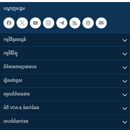
បណ្តាញ​សង្គម
កម្មវិធី​ទូរទស្សន៍
កម្មវិធី​វិទ្យុ
ព័ត៌មាន​តាមប្រធានបទ​
រៀន​​អង់គ្លេស
ទទួល​ព័ត៌មាន​តាម
អំពី​ VOA & ទំនាក់ទំនង
គេហទំព័រ​​ទាក់ទង