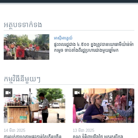
អត្ថបទ​ទាក់ទង
អាស៊ី​អាគ្នេយ៍
ផ្ទះ​ពលរដ្ឋ​ជាង ៤.៥០០ ខ្នង​ត្រូវបាន​យោធា​មីយ៉ាន់ម៉ា​
កម្ទេច ចាប់តាំង​ពី​រដ្ឋប្រហារ​ជាង​មួយ​ឆ្នាំ​មក
កម្មវិធី​នីមួយៗ
14 មីនា 2025
13 មីនា 2025
ការលក់​កាហ្វេ​តាម​ផ្លូវ​កាន់តែ​កើន​ច្រើន​
ខណៈទំនិញឡើងថ្លៃ អ្នករកស៊ីក្នុង​