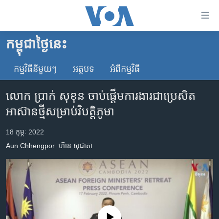
ភ្ជាប់​
ទៅ​
គេហទំព័រ​
កម្ពុជាថ្ងៃនេះ
កម្ពុជា
ទាក់ទង
រំលង​
កម្មវិធី​នីមួយៗ
អត្ថបទ​
អំពី​កម្មវិធី​
អន្តរជាតិ
និង​
អាមេរិក
ចូល​
លោក​ ប្រាក់ សុខុន​ ចាប់ផ្តើម​ការងារ​ជាប្រេសិត​
ទៅ​​
ចិន
អាស៊ាន​ថ្មី​​សម្រាប់​វិបត្តិ​ភូមា
ទំព័រ​
ហេឡូវីអូអេ
ព័ត៌មាន​​
18 កុម្ភៈ 2022
តែ​
កម្ពុជាច្នៃប្រតិដ្ឋ
Aun Chhengpor
ហ៊ាន សុជាតា
ម្តង
ព្រឹត្តិការណ៍ព័ត៌មាន
រំលង​
និង​
ទូរទស្សន៍ / វីដេអូ​
ចូល​
វិទ្យុ / ផតខាសថ៍
ទៅ​
ទំព័រ​
កម្មវិធីទាំងអស់
No media source currently available