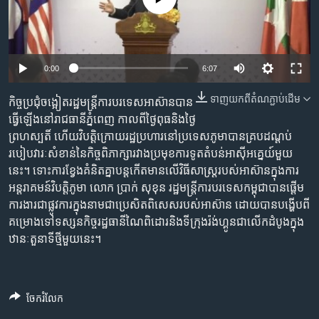
រចនា
សម្ព័ន្ធ​
Khmer English
រំលង​
និង​
បណ្តាញ​សង្គម
0:00
6:07
ចូល​
ទៅ​
ទាញ​យក​ពី​តំណភ្ជាប់​ដើម
កិច្ច​ប្រជុំ​ចង្អៀត​រដ្ឋមន្ត្រី​ការ​បរទេស​អាស៊ាន​បាន​
កាន់​
ធ្វើ​ឡើង​នៅ​រាជ​ធានី​ភ្នំពេញ​ កាល​ពីថ្ងៃ​ពុធ​និង​ថ្ងៃ​
ទំព័រ​
ភាសា
ព្រហស្បតិ៍​ ហើយ​វិបត្តិក្រោយ​រដ្ឋ​ប្រហារ​នៅ​ប្រទេស​ភូមា​បាន​គ្របដណ្ដប់​
ស្វែង​
របៀប​វារៈ​សំខាន់​នៃ​កិច្ច​ពិភាក្សា​រវាង​ប្រមុខ​ការ​ទូត​តំបន់​អាស៊ីអគ្នេយ៍​មួយ​
រក
នេះ។​ ទោះ​​ការ​ខ្វែង​គំនិត​គ្នា​បន្ត​កើត​មាន​​លើ​វិធី​សាស្ត្រ​របស់​អាស៊ាន​ក្នុង​ការ​
អន្តរាគមន៍​វិបត្តិ​ភូមា​ លោក ប្រាក់ សុខុន រដ្ឋមន្ត្រី​ការ​បរទេស​កម្ពុជា​បាន​ផ្ដើម​
ការងារ​ជា​ផ្លូវ​ការ​ក្នុង​នាម​ជា​ប្រេសិត​ពិសេស​របស់​អាស៊ាន​ ដោយ​បាន​បង្ហើប​ពី​
គម្រោង​ទៅ​ទស្សនកិច្ច​រដ្ឋធានី​ណៃពិដោរ​និង​ទីក្រុងរ៉ង់ហ្គូន​​ជា​លើក​ដំបូង​ក្នុង​
ឋានៈ​តួនាទី​ថ្មី​មួយ​នេះ។
ចែករំលែក