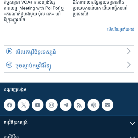
កិច្ចសន្ទនា VOA៖ ការ​បញ្ចាំង​ខ្សែ
ជីវភាពពលករខ្មែរមួយចំនួននៅតែ
ភាពយន្ត ‘Meeting with Pol Pot’ ឬ
ប្រឈមការលំបាក បើទោះធ្វើការនៅ
«ការណាត់ជួប​ជាមួយ​ ប៉ុល ពត» នៅ
ប្រទេសថៃ
ទីក្រុងញូវយ៉ក​
មើល​វីដេអូ​ទាំង​អស់
មើល​កម្មវិធី​ទូរទស្សន៍
ចុចស្តាប់កម្មវិធីវិទ្យុ
បណ្តាញ​សង្គម
កម្មវិធី​ទូរទស្សន៍
កម្មវិធី​វិទ្យុ