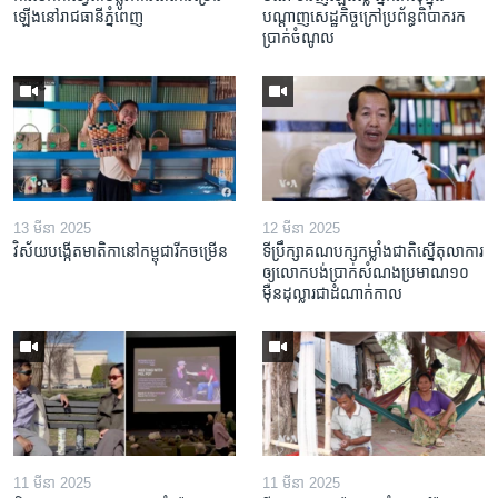
ឡើង​នៅ​រាជធានី​ភ្នំពេញ
បណ្តាញ​សេដ្ឋកិច្ចក្រៅ​ប្រព័ន្ធពិបាក​រក​
ប្រាក់​ចំណូល
13 មីនា 2025
12 មីនា 2025
វិស័យ​បង្កើត​មាតិកា​នៅ​កម្ពុជា​រីក​ចម្រើន
ទីប្រឹក្សា​គណបក្ស​កម្លាំង​ជាតិ​ស្នើ​តុលាការ​
ឲ្យ​លោក​បង់ប្រាក់​សំណង​ប្រមាណ​១០​
ម៉ឺន​ដុល្លារ​ជា​ដំណាក់កាល
11 មីនា 2025
11 មីនា 2025