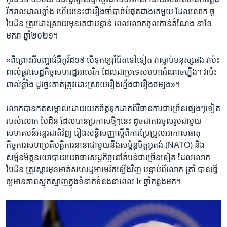
រីក​រាលដាល​ខ្លាំង​ ហើយ​នេះ​ជា​រឿងចាំ​បាច់​បំផុត​ជាង​គេ​មួយ ​ដែល​លោក ​ចូ
បៃដិន ​ត្រូវ​ដោះស្រាយ​មុនគេ​ជាបន្ទាន់​ ពេល​លោក​ចូល​កាន់​តំណែង ​នា​ខែ​
មករា​ ឆ្នាំ២០២១។​
«ពីព្រោះ​អី​បញ្ហា​ជំងឺ​កូវីដ១៩​ បើទុក​ឲ្យ​រ៉ាំរ៉ៃ​តទៅ​ទៀត ​វា​ស្លាប់​មនុស្ស​ផង ​វា​ប៉ះ
ពាល់​ផ្លូវ​សេដ្ឋកិច្ច​សហ​រដ្ឋ​អាមេរិក​ ដែល​ជា​ប្រទេស​មហា​អំណាច​ហ្នឹង។ ​វា​ប៉ះ
ពាល់​ខ្លាំង​ ដូច្នេះ​គាត់​ត្រូវ​ដោះស្រាយ​រឿង​ហ្នឹង​ជា​រឿង​ចម្បង»។​
លោក​បាន​កត់សម្គាល់​ដោយ​យក​ចិត្ត​ទុកដាក់​ពី​វិធានការ​ជាច្រើន​ផ្សេងៗ​ទៀត​
របស់​លោក ​បៃដិន​ ដែល​បាន​ប្រកាស​ថ្មីៗ​នេះ​ ដូចជា​ការ​ចូលរួម​ជាមួយ​
សហគមន៍​អន្តរជាតិ​វិញ​ រឿង​សន្ធិសញ្ញា​ស្តីពី​ការ​ប្រែប្រួល​អាកាសធាតុ​
កិច្ចការ​សហ​ប្រតិបត្តិការ​នានា​ជាមួយ​នឹង​សម្ព័ន្ធ​មិត្ត​អូតង់ ​(NATO) ​និង​
សម្ព័ន​មិត្ត​នយោបាយ​យោធា​សេដ្ឋកិច្ច​នៅ​តំបន់​ជាច្រើន​ទៀត​ ដែល​លោក ​
បៃដិន​ ត្រូវ​ស្តារ​មុខមាត់​សហ​រដ្ឋ​អាមេរិក​ឡើង​វិញ​ បន្ទាប់ពី​លោក ត្រាំ​ បាន​ធ្វើ​
ឲ្យ​មាន​ភាព​ស្មុគស្មាញ​ក្នុង​ទំនាក់​ទំនង​នាពេល ​៤ ឆ្នាំ​កន្លង​មក។​