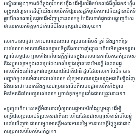
បណ្ឌិត​ផ្សេងៗ​ខាង​ជំងឺ​ឆ្លង​កូវីដ១៩ ​ហ្នឹង ​ដើម្បី​រកវិធី​ទប់ទល់​ជំងឺ​កូវីដ១៩​ ហ្នឹង​
បង្ក្រាប​វាឲ្យ​ទាន់​ដើម្បី​យើង​អាច​បើក​ទីផ្សារ​សេដ្ឋកិច្ច​បើក​ភោជនីយដ្ឋាន​បើក​ទី
ធ្លា​បើក​សាលា​រៀន​ដូច​ដើម​វិញ​ព្រោះ​លោក​ចូ បៃដិន​ហាក់​ដូច​ជា​បង្ហាញ​ជំហរ​
ថា​លោក​យកចិត្ត​ទុកដាក់​លើ​ជីវិត​មនុស្ស​ជា​ជាង​លុយ»។​
លោក​បាន​បន្ត​ថា​ ទោះជា​ពេលនេះ​លោក​ប្រធានាធិបតី​ ត្រាំ ​និង​អ្នក​គាំទ្រ​
របស់លោក​ មាន​ការ​មិន​សប្បាយ​ចិត្ត​នឹង​ការ​ចាញ់ឆ្នោត​ ហើយ​មិន​ព្រម​ទទួល​
ស្គាល់​លទ្ធផល​ ព្រមទាំង​នៅ​មាន​ក្តីក្តាំ​មែន​ក្នុង​ពេល​មាន​ការ​បែកបាក់​ប្រទេស
​និង​របួស​ស្នាម​ក្នុង​ពេល​ប្រជែង​រក​សំឡេង​ឆ្នោត​នោះ​មែន​ក្តី​ តែ​ពលរដ្ឋ​
អាមេរិកាំង​នៅ​តែទុក​ផល​ប្រយោជន៍​ជាតិ​ជា​ធំ​ ដូច​ដែល​លោក ​បៃដិន​ បាន​
បញ្ជាក់​ក្នុង​សារ​អំពាវនាវ​របស់​លោក ​សុំ​ឲ្យ​មាន​ការ​បង្រួប​បង្រួម​ជាតិ​ឡើង​វិញ​
និង​ធានា​ថា ​លោក​នឹង​ក្លាយ​ជា​ប្រធានាធិបតី​សហ​រដ្ឋ​អាមេរិក​ទាំងមូល​
មិនមែន​គិត​តែ​បក្ស​របស់​លោក​ ឬ​ចាត់ទុក​អ្នក​ប្រឆាំង​ជា​សត្រូវ​នោះ​ទេ។​
«ដូច្នេះ​ហើយ​ សេចក្តី​អំពាវនាវ​សុំឲ្យ​ពលរដ្ឋ​អាមេរិកាំង​រួបរួម​គ្នា​ ដើម្បី​
បម្រើផល​ប្រយោជន៍​ប្រទេស​ជាតិ​នេះ​ ហើយ​ដែល​ជា​សញ្ញា​សំខាន់​ហើយ​ខ្ញុំ​
យល់​ឃើញ​ថា ​ជា​សារ​មួយ​មាន​ខ្លឹមសារ​មាន​តម្លៃ មាន​សេចក្តី​ថ្លៃថ្នូរ​ជា​ជាង​
ការ​ប្រកាស​បំបែក​បំបាក់​គ្នា»។​