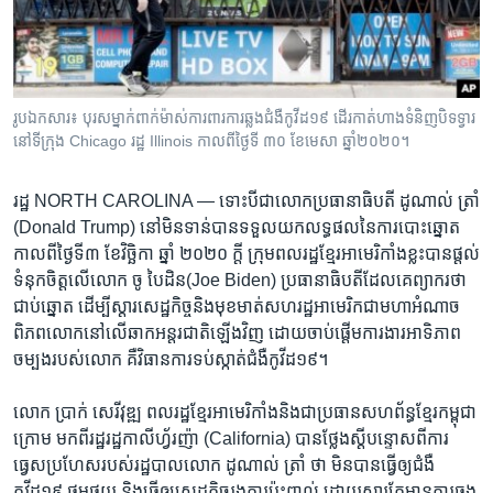
រចនា
សម្ព័ន្ធ​
Khmer English
រំលង​
និង​
បណ្តាញ​សង្គម
ចូល​
រូបឯកសារ៖ បុរសម្នាក់ពាក់ម៉ាស់ការពារការឆ្លងជំងឺកូវីដ១៩ ដើរកាត់ហាងទំនិញបិទទ្វារ
ទៅ​
នៅទីក្រុង Chicago រដ្ឋ Illinois កាលពីថ្ងៃទី ៣០ ខែមេសា ឆ្នាំ២០២០។
កាន់​
ទំព័រ​
ភាសា
រដ្ឋ ​NORTH CAROLINA —
ទោះបី​ជា​លោក​ប្រធានាធិបតី ​ដូណាល់ ត្រាំ​
ស្វែង​
(Donald Trump) ​នៅ​មិន​ទាន់​បាន​ទទួល​យក​លទ្ធផល​នៃ​ការ​បោះឆ្នោត​
រក
កាលពី​ថ្ងៃ​ទី៣ ​ខែ​វិច្ឆិកា ​ឆ្នាំ​ ២០២០ ​ក្តី​ ក្រុម​ពលរដ្ឋ​ខ្មែរ​អាមេរិកាំង​ខ្លះ​បាន​ផ្តល់​
ទំនុក​ចិត្ត​លើ​លោក ​ចូ បៃដិន​(Joe Biden)​ ប្រធានាធិបតី​ដែល​គេ​ព្យាករ​ថា​
ជាប់ឆ្នោត​ ដើម្បី​ស្តារ​សេដ្ឋកិច្ច​និង​មុខមាត់​សហ​រដ្ឋ​អាមេរិក​ជា​មហា​អំណាច​
ពិភពលោក​នៅ​លើ​ឆាក​អន្តរជាតិ​ឡើង​វិញ​ ដោយ​ចាប់​ផ្តើម​ការងារ​អាទិភាព​
ចម្បង​របស់​លោក ​គឺ​វិធានការ​ទប់ស្កាត់​ជំងឺ​កូវីដ១៩។​
លោក​ ប្រាក់ សេរីវុឌ្ឍ​ ពលរដ្ឋ​ខ្មែរ​អាមេរិកាំង​និង​ជា​ប្រធាន​សហព័ន្ធ​ខ្មែរ​កម្ពុជា​
ក្រោម​ មកពី​រដ្ឋ​រដ្ឋ​កាលីហ្វ័រញ៉ា (California)​ បាន​ថ្លែង​ស្តី​បន្ទោស​ពីការ​
ធ្វេស​ប្រហែស​របស់​រដ្ឋបាល​លោក ​ដូណាល់ ត្រាំ​ ថា ​មិន​បាន​ធ្វើ​ឲ្យ​ជំងឺ​
កូវីដ១៩​ ថមថយ​ និង​ធ្វើ​ឲ្យ​សេដ្ឋកិច្ច​រងការ​ប៉ះពាល់​ ដោយសារ​តែ​មាន​ការ​ឆ្លង​