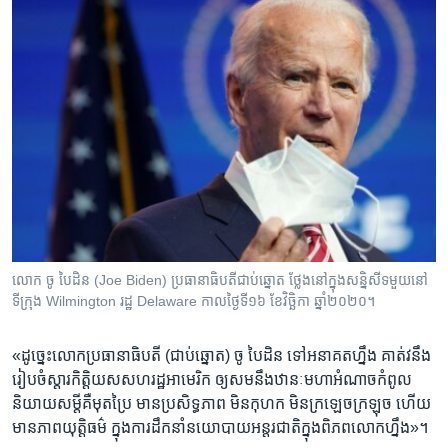
លោក ចូ បៃដិន (Joe Biden) ប្រធានាធិបតីជាប់ឆ្នោត ថ្លែងនៅក្នុងសន្និសីទមួយនៅ
ទីក្រុង Wilmington រដ្ឋ Delaware កាលថ្ងៃទី១៦ ខែវិច្ឆិកា ឆ្នាំ២០២០។
«ដូច្នេះ​លោក​ប្រធានាធិបតី​ (ជាប់ឆ្នោត)​ ចូ បៃដិន ​ទៅ​អនាគត​ហ្នឹង ​គាត់វ​នឹង​
រៀបចំ​ស្តារ​កិត្តិយស​សហ​រដ្ឋ​អាមេរិក​ ឲ្យសម​នឹង​ឋានៈ​មហា​អំណាច​កំពូល​
និយាយ​សម្តី​គឺ​មុត​ប្រៃ​ មាន​ប្រសិទ្ធ​ភាព ​មិន​កុហក​ មិន​ក្រឡេច​ក្រឡុច​ ហើយ​
មាន​ភាព​យុត្តិធម៌ ​ក្នុង​ការ​ដឹកនាំ​នយោបាយ​អន្តរជាតិ​ក្នុង​ពិភព​លោក​ហ្នឹង»។​