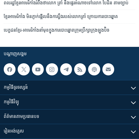
ពលរដ្ឋ​ខ្មែរ​អាមេរិកាំង​រំពឹង​ថា​លោក ​ត្រាំ ​នឹង​ផ្ទេរ​អំណាច​ទៅ​លោក​ បៃដិន ​តាម​ច្បាប់
ខ្មែរ​អាមេរិកាំង មិន​ភ្ញាក់ផ្អើល​នឹង​ការប្តឹង​របស់​លោក​ត្រាំ ក្រោយ​ការបោះឆ្នោត
បេក្ខជន​ខ្មែរ-អាមេរិកាំង​នាំមុខ​ក្នុង​ការ​បោះឆ្នោត​ក្រុមប្រឹក្សា​ក្រុង​ឡុងប៊ិច
បណ្តាញ​សង្គម
កម្មវិធី​ទូរទស្សន៍
កម្មវិធី​វិទ្យុ
ព័ត៌មាន​តាមប្រធានបទ​
រៀន​​អង់គ្លេស