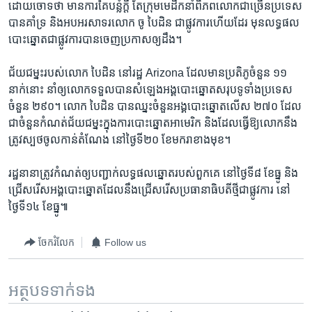
ដោយ​ចោទ​ថា​ មាន​ការ​គៃ​បន្លំ​ក្តី​ តែ​ក្រុម​មេដឹកនាំ​ពិភព​លោក​ជាច្រើន​ប្រទេស​
បាន​គាំទ្រ​ និង​អបអរសាទរ​លោក ​ចូ បៃដិន ​ជា​ផ្លូវការ​ហើយ​ដែរ​ មុន​លទ្ធផល​
បោះឆ្នោត​ជាផ្លូវការ​បាន​ចេញ​ប្រកាស​ឲ្យ​ដឹង។​
ជ័យ​ជម្នះ​របស់​លោក ​បៃដិន ​នៅ​រដ្ឋ​ Arizona​ ដែល​មាន​ប្រតិភូ​ចំនួន​ ១១ ​
នាក់នោះ ​នាំ​ឲ្យ​លោក​ទទួល​បាន​សំឡេង​អង្គ​បោះឆ្នោត​សរុប​ទូទាំង​ប្រទេស​
ចំនួន ​២៩០។​ លោក​ បៃដិន ​បាន​ឈ្នះ​ចំនួន​អង្គ​បោះ​ឆ្នោត​លើស​ ២៧០ ​ដែល​
ជា​ចំនួន​កំណត់​ជ័យជម្នះ​ក្នុង​ការ​បោះឆ្នោត​អាមេរិក ​និង​ដែល​ធ្វើ​ឱ្យ​លោក​នឹង​
ត្រូវ​ស្បថ​ចូល​កាន់​តំណែង ​នៅ​ថ្ងៃទី​២០ ​ខែ​មករា​ខាង​មុខ។​
រដ្ឋ​នានា​ត្រូវ​កំណត់​ឲ្យ​បញ្ជាក់​លទ្ធផល​ឆ្នោត​របស់​ពួក​គេ​ នៅ​ថ្ងៃទី​៨ ​ខែធ្នូ​ និង​
ជ្រើសរើស​អង្គ​បោះឆ្នោត​ដែល​នឹង​ជ្រើសរើស​ប្រធានាធិបតី​ថ្មី​ជា​ផ្លូវការ ​នៅ​
ថ្ងៃទី​១៤​ ខែ​ធ្នូ៕
ចែករំលែក
Follow us
អត្ថបទ​ទាក់ទង