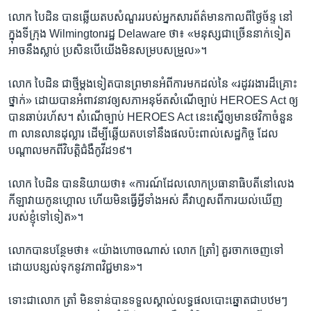
លោក​ បៃដិន​ បាន​ឆ្លើយតប​សំណួរ​របស់​អ្នក​សារ​ព័ត៌មាន​កាល​ពី​ថ្ងៃ​ច័ន្ទ​ នៅ​
ក្នុង​ទីក្រុង Wilmington​រដ្ឋ​ Delaware ​ថា៖​ «មនុស្ស​ជា​ច្រើន​នាក់​ទៀត​
អាច​នឹង​ស្លាប់ ​ប្រសិន​បើ​យើង​មិន​សម្រប​សម្រួល»។​
លោក​ បៃដិន​ ជាថ្មី​ម្ដង​ទៀត​បាន​ព្រមាន​អំពី​ការ​មក​ដល់​នៃ​ «រដូវ​រងារ​ដ៏​គ្រោះ​
ថ្នាក់»​ ដោយ​បាន​អំពាវនាវ​ឲ្យ​សភា​អនុម័ត​សំណើ​ច្បាប់​ HEROES Act ​ឲ្យ​
បាន​ឆាប់​រហ័ស។ ​សំណើ​ច្បាប់​ HEROES Act ​នេះ​ស្នើ​ឲ្យ​មាន​ថវិកា​ចំនួន​
៣ ​លាន​លាន​ដុល្លារ ​ដើម្បី​ឆ្លើយតប​ទៅនឹង​ផល​ប៉ះពាល់​សេដ្ឋកិច្ច​ ដែល​
បណ្ដាល​មក​ពី​វិបត្តិ​ជំងឺ​កូវីដ១៩។​
លោក​ បៃដិន​ បាន​និយាយ​ថា៖​ «ការណ៍​ដែល​លោក​ប្រធានាធិបតី​នៅ​លេង​
កីឡា​វាយ​កូនហ្គោល​ ហើយ​មិន​ធ្វើ​អ្វី​ទាំង​អស់ ​គឺ​វា​ហួស​ពី​ការ​យល់​ឃើញ​
របស់​ខ្ញុំ​ទៅ​ទៀត»។​
លោក​បាន​បន្ថែម​ថា៖​ «យ៉ាង​ហោច​ណាស់​ លោក​ [ត្រាំ]​ គួរ​ចាកចេញ​ទៅ​
ដោយ​បន្សល់​ទុក​នូវ​ភាព​វិជ្ជមាន»។​
ទោះជា​លោក​ ត្រាំ​ មិន​ទាន់​បាន​ទទួល​ស្គាល់​លទ្ធផល​បោះឆ្នោត​ជាបឋមៗ​