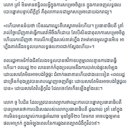
លោក ​ត្រាំ​ មិន​មាន​ឥទ្ធិពល​អ្វី​ក្នុង​ការ​សម្រេច​ចិត្តទេ ​ក្នុង​ការ​ចេញ​លទ្ធផល​
បោះឆ្នោត​បន្ទាប់​ពី​ក្តីក្តាំ​ គឺ​តុលាការ​ទេ​ជា​អ្នក​សម្រេច​ដោយ​ឯករាជ្យ។​
«ហើយ​មាន​ន័យ​ថា ​បើ​នរណា​ឈ្នះ​គឺ​គេ​ស្វាគមន៍​ហើយ។​ ប្រធានាធិបតី ​ត្រាំ ​
រាល់​ថ្ងៃ​ឃើញ​គាត់​ធ្វើការ​តវ៉ា​អីចឹង​ក៏​ដោយ​ តែ​បើ​សិន​ជា​តុលាការ​សម្រេច​ចិត្ត​
ហើយ​រក​ឃើញ​ថា ការ​លើក​ឡើង​របស់​គាត់​ហ្នឹង ​វា​អត់​មាន​មូលដ្ឋាន​អី​ទេ​ អា
ហ្នឹង​គាត់​នឹង​ទទួល​យក​លទ្ធផល​ភាព​ជាក់​ស្តែង​ហើយ»។​
ពលរដ្ឋ​អាមេរិកាំង​ជិត​លែង​ទទួល​បាន​ថវិកា​ឧបត្ថម្ភ​ពេល​គ្មាន​ការងារ​ធ្វើ​
ហើយ។​ ពលរដ្ឋ​ ២០​ លាន​នាក់​កំពុង​ប្រឈម​នឹង​ការ​បាត់បង់​ផ្ទះ​សម្បែង​
ដោយសារ​តែ​មិន​អាច​បង់​ថ្លៃ​ផ្ទះ​ ជំពាក់​ធនាគារ​ហើយ​ជាង​នេះ​ទៀត​ «ពលរដ្ឋ​
ជា​ច្រើន​កំពុង​ត្រូវ​បាន​គេ​បណ្ដេញ​ចេញ​ពី​ផ្ទះ​ ដោយ​សារតែ​មិន​អាច​បង់​ថ្លៃ​ជួល​
បាន»​ ដោយសារ​តែ​វិបត្តិ​កូវីដ​ ដែល​ចេះតែ​កើន​ឡើង​ខ្លាំង​នេះ។​
លោក ​ចូ បៃដិន​ ដែល​ត្រូវ​បាន​គេ​ព្យាករ​ថា​ឈ្នះ​ការ​បោះឆ្នោត​ប្រធានាធិបតី​
បាន​ព្រមាន​ថា​ការ​បដិសេធ​របស់​លោក​ប្រធានាធិបតី​ ដូណាល់ ត្រាំ​ នៅ​ក្នុង​
ការ​មិន​ទទួល​ស្គាល់​ការ​ផ្ទេរ​អំណាច​ មុន​ថ្ងៃ​ទី​២០​ ខែ​មករា ​អាច​បង្ក​ឲ្យ​មាន​
ផល​អាក្រក់​ ក្នុង​អំឡុង​ពេល​នៃ​ការ​ឆ្លង​រាតត្បាត​ជំងឺ​កូវីដ១៩។​