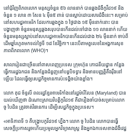
នៅជុំវិញ​ពិភពលោក មនុស្ស​ចំនួន ​៥៦​ លាន​នាក់ បានឆ្លងជំងឺ​កូវីដ១៩ និង​
ចំនួន​ ១ ​លាន ​៣ ​សែន​ ៤ ​ម៉ឺន​៥​ ពាន់​ បានស្លាប់ដោយសារជំងឺនេះ។​ សម្រាប់​
នៅ​សហ​រដ្ឋ​អាមេរិក​ ដែល​ការ​ឆ្លង​ក្នុង ​១ ថ្ងៃ​ជាង​ ១៥ ​ម៉ឺន​នាក់​នោះ​ បាន​
បង្ហាញ​ថា ​ចំនួន​មនុស្ស​ឆ្លង​សរុប​បាន​កើន​ដល់​ទៅ​ជាង ​១១​ លាន​នាក់​ ហើយ​
ចំនួន​មនុស្ស​ស្លាប់នៅសហរដ្ឋអាមេរិកបាន​កើន​ដល់​ជាង​ ២៤ ​ម៉ឺន​នាក់​ ចាប់ពី​
ដើម​ឆ្នាំ​រហូត​មក​ទល់​ថ្ងៃទី​ ១៨ ​ខែ​វិច្ឆិកា។​ នេះ​បើ​តាម​តួលេខ​នៃ​អង្គការ​សុខ
ភាព​ពិភពលោក ​(WHO)។​
សាលា​រៀន​ជាច្រើន​នៅ​ពាស​ពេញ​ប្រទេស ​ក្រុមហ៊ុន​ ភោជនីយដ្ឋាន​ កន្លែង​
ធ្វើការ​រដ្ឋ​ឯកជន ​និង​កន្លែង​ជំនួញ​នៅ​បន្ត​បិទទ្វារ​ និង​មាន​បញ្ញត្តិ​តឹងរ៉ឹងនៅ​
ឡើយ ​ដែល​ធ្វើ​ឲ្យ​សេដ្ឋកិច្ច​មាន​ការ​ប៉ះ​ទង្គិច​យ៉ាង​ខ្លាំង។​
លោក គុជ ច័ន្ទលី ពលរដ្ឋខ្មែរអាមេរិកាំងនៅរដ្ឋម៉ារីលែន (Maryland) បាន
យល់ឃើញថា ដំណោះស្រាយវិបត្តិកូវីដ១៩ គឺជារឿងចាំបាច់សម្រាប់លោក
ចូ បៃដិន ត្រូវចាត់វិធានការ ដើម្បីសេដ្ឋកិច្ចក្នុងប្រទេស។
«អាទិភាព​ទី ១ ​គឺ​បង្រ្កាប​កូវីដ១៩ ​ហ្នឹង។ ​លោក ​ចូ បៃដិន​ លោក​បាន​ធ្វើ​
សេចក្តី​ប្រកាស​រួច​ហើយ​ប្រមូល​អ្នក​វិទ្យាសាស្ត្រ​ និង​អ្នក​ឯកទេស​ខាង​ជំងឺ​វេជ្ជ