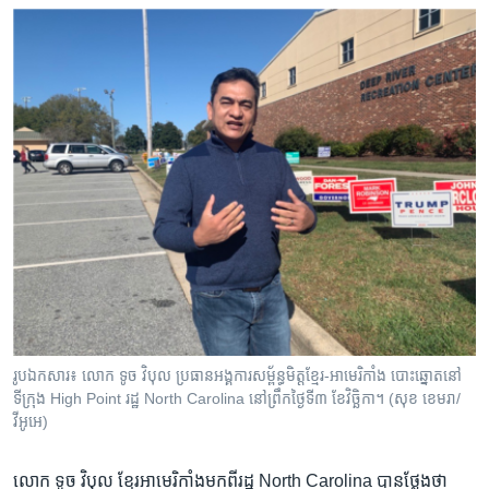
រូបឯកសារ៖ លោក ​ទូច វិបុល ​ប្រធាន​អង្គការ​សម្ព័ន្ធ​មិត្ត​ខ្មែរ-អាមេរិកាំង បោះឆ្នោត​នៅ​
ទីក្រុង High Point​ រដ្ឋ North Carolina នៅព្រឹកថ្ងៃទី៣ ខែវិច្ឆិកា។ (សុខ ខេមរា/
វីអូអេ)
លោក​ ទូច វិបុល​ ខ្មែរ​អាមេរិកាំង​មកពី​រដ្ឋ​ North Carolina​ បាន​ថ្លែង​ថា​