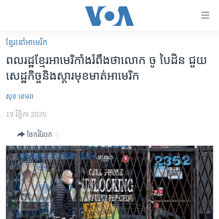
ភ្ជាប់​
ទៅ​
គេហទំព័រ​
ខ្មែរ​នៅ​អាមេរិក
កម្ពុជា
ទាក់ទង
ពលរដ្ឋ​ខ្មែរ​អាមេរិកាំង​រំពឹង​ថា​លោក​ ចូ បៃដិន ​ជួយ​
រំលង​
អន្តរជាតិ
សេដ្ឋកិច្ច​និង​ស្តារ​មុខ​មាត់​អាមេរិក
និង​
អាមេរិក
ចូល​
សុខ ខេមរា
ទៅ​​
ចិន
ទំព័រ​
19 វិច្ឆិកា 2020
ហេឡូវីអូអេ
ព័ត៌មាន​​
ចែករំលែក
តែ​
កម្ពុជាច្នៃប្រតិដ្ឋ
ម្តង
ព្រឹត្តិការណ៍ព័ត៌មាន
រំលង​
និង​
ទូរទស្សន៍ / វីដេអូ​
ចូល​
វិទ្យុ / ផតខាសថ៍
ទៅ​
ទំព័រ​
កម្មវិធីទាំងអស់