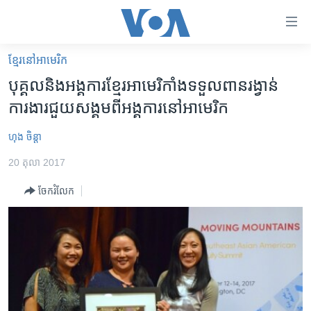
ភ្ជាប់​
ទៅ​
គេហទំព័រ​
ខ្មែរ​នៅ​អាមេរិក
កម្ពុជា
ទាក់ទង
បុគ្គល​និង​អង្គការ​ខ្មែរ​អាមេរិកាំង​ទទួល​ពាន​រង្វាន់​
រំលង​
អន្តរជាតិ
ការងារ​ជួយ​សង្គម​ពី​អង្គការ​នៅ​អាមេរិក
និង​
អាមេរិក
ចូល​
ហុង ចិន្តា
ទៅ​​
ចិន
ទំព័រ​
20 តុលា 2017
ហេឡូវីអូអេ
ព័ត៌មាន​​
ចែករំលែក
តែ​
កម្ពុជាច្នៃប្រតិដ្ឋ
ម្តង
ព្រឹត្តិការណ៍ព័ត៌មាន
រំលង​
និង​
ទូរទស្សន៍ / វីដេអូ​
ចូល​
វិទ្យុ / ផតខាសថ៍
ទៅ​
ទំព័រ​
កម្មវិធីទាំងអស់