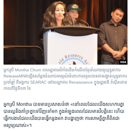
អ្នកស្រី Montha Chum ពលរដ្ឋ​អាមេរិកាំង​ដើម​កំណើត​ខ្មែរ​តំណាង​ឲ្យ​យុទ្ធនាការ
ReleaseMN8ឡើង​សម្តែង​ចំណាប់​អារម្មណ៍​ចំពោះ​ការ​ទទួល​បាន​ពានរង្វាន់​យុទ្ធនាការ​
ប្រចាំឆ្នាំ ពី​អង្គការ SEARAC នៅ​សណ្ឋាគារ Renaissance ក្នុង​រដ្ឋធានី វ៉ាស៊ីនតោន
កាល​ពី​ថ្ងៃ​ទី​១៣ ខែ​
អ្នកស្រី Montha បាន​មាន​ប្រសាសន៍​ថា «នៅ​ពេល​ដែល​យើង​សហការ​គ្នា​
បាន​ល្អ​និង​គាំទ្រ​គ្នា​ទៅ​វិញ​ទៅ​មក ក្នុង​អំឡុងពេល​ដែល​មាន​វិបត្តិ​នេះ ហើយ​
ធ្វើ​ការងារ​ដែល​យើង​បាន​ធ្វើ​កន្លង​មក វា​បង្ហាញ​ថា ការ​សាមគ្គីគ្នា​គឺ​ពិត​ជា​
អស្ចារ្យ​ណាស់»។