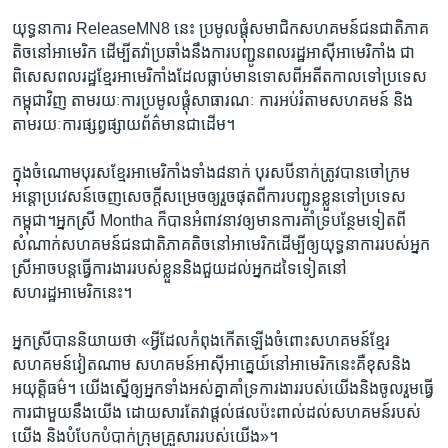
យុទ្ធនាការ​ ReleaseMN8 នេះ ប្រមូល​ផ្តុំ​សមាជិក​សហគមន៍​ជនជាតិ​ភាគ​
តិច​នៅ​អាមេរិក ដើម្បី​តវ៉ា​ប្រឆាំង​នឹង​ការ​បញ្ជូន​ពលរដ្ឋ​អាស៊ី​អាមេរិកាំង ជា
ពិសេស​ពលរដ្ឋ​ខ្មែរ​អាមេរិកាំង​ដែល​ធ្លាប់​មាន​ទោស​ពី​អតីតកាល​ទៅ​ប្រទេស​
កម្ពុជា​វិញ​ តាមរយៈ​ការ​ប្រមូល​ផ្តុំ​សាធារណៈ ការ​អប់រំ​តាម​សហគមន៍ និង​
តាមរយៈ​ការ​ផ្សព្វផ្សាយ​ព័ត៌មាន​ជាដើម។​
ក្នុង​ចំណោម​បុរស​ខ្មែរ​អាមេរិកាំង​ទាំង​៨នាក់​ បុរស​បី​នាក់​ត្រូវ​បាន​ចៅក្រម​
អន្តោប្រវេសន៍​ចេញ​សេចក្តី​សម្រេច​ឲ្យ​រួច​ផុត​ពី​ការ​បញ្ជូន​ខ្លួន​ទៅ​ប្រទេស​
កម្ពុជា។អ្នកស្រី Montha ក៏​បាន​អំពាវនាវ​ឲ្យ​មាន​ការ​គាំទ្រ​បន្ថែម​ទៀត​ពី​
សំណាក់​សហគមន៍​ជនជាតិ​ភាគតិច​នៅ​អាមេរិក​ដើម្បី​ឲ្យ​យុទ្ធនាការ​របស់​អ្នក
ស្រី​អាច​បន្ត​ធ្វើ​ការងារ​របស់​ខ្លួន​និង​ជួយ​ដល់​អ្នក​ដទៃទៀត​នៅ​
សហរដ្ឋអាមេរិក​នេះ។
អ្នកស្រី​បាន​និយាយ​ថា «អ្វី​ដែល​កំពុង​កើតឡើង​ចំពោះ​សហគមន៍​ខ្មែរ
សហគមន៍​វៀតណាម សហគមន៍​អាស៊ី​អាគ្នេយ៍​នៅ​អាមេរិក​នេះ​គឺ​ខុស​និង​
អយុត្តិធម៌។ យើង​ស្នើ​ឲ្យ​អ្នក​ទាំងអស់​គ្នា​គាំទ្រ​ការងារ​របស់​យើង​និង​ចូលរួម​ធ្វើ​
ការ​ជាមួយ​នឹង​យើង ដោយ​សារ​តែ​វា​ផ្តល់​ផល​ប៉ះពាល់​ដល់​សហគមន៍​របស់​
យើង និង​បំបែកបំបាក់​ក្រុមគ្រួសារ​របស់​យើង»។