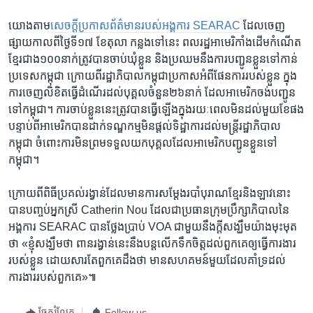
យោង​តាម
​សេចក្តីប្រកាស​ព័ត៌មាន​របស់​អង្គការ SEARAC
ដែល​ចេញ​
ផ្សាយ​កាល​ពី​ថ្ងៃ​ទី​១៧ ខែ​តុលា កន្លង​ទៅ​នេះ ពលរដ្ឋ​អាមេរិកាំង​ដើម​កំណើត​
ខ្មែរ​ជាង​១០០​នាក់​ត្រូវ​បាន​ចាប់​ឃុំ​ខ្លួន និង​ប្រឈម​នឹង​ការ​បញ្ជូន​ខ្លួន​ទៅ​កាន់​
ប្រទេស​កម្ពុជា ក្រោយ​ពី​រដ្ឋាភិបាល​កម្ពុជា​ប្រកាស​អំពី​ផែនការ​របស់​ខ្លួន ក្នុង​
ការ​ចេញ​លិខិត​ធ្វើ​ដំណើរ​ដល់​បុគ្គល​ចំនួន​២៦​នាក់ ដែល​អាមេរិក​ចង់​បញ្ជូន​
ទៅ​កម្ពុជា​។ ការ​ចាប់​ខ្លួន​នេះ​ត្រូវ​បាន​ធ្វើ​ឡើង​ក្នុង​រយៈពេល​មិន​ដល់​មួយ​ខែ​ផង
បន្ទាប់​ពី​អាមេរិក​បាន​ដាក់​ទណ្ឌកម្ម​មិន​ផ្តល់​ទិដ្ឋាការ​ដល់​មន្ត្រី​រដ្ឋាភិបាល​
កម្ពុជា ចំពោះ​ការ​មិន​ព្រម​ទទួល​យក​បុគ្គល​ដែល​អាមេរិក​បញ្ជូន​ខ្លួន​ទៅ​
កម្ពុជា។​
ក្រោយ​ពី​ពិធី​ប្រគល់​រង្វាន់​ដែល​មាន​ការ​សម្តែង​របាំ​បុរាណ​ខ្មែរ​និង​ឡាវ​នោះ​
បាន​បញ្ចប់​អ្នកស្រី Catherin Nou ដែល​ជា​ប្រធាន​ក្រុមប្រឹក្សាភិបាល​នៃ​
អង្គការ SEARAC បាន​ថ្លែង​ប្រាប់ VOA ជាមួយ​នឹង​ក្តី​សង្ឃឹម​យ៉ាង​មុះមុត​
ថា «ខ្ញុំ​សង្ឃឹម​ថា ពានរង្វាន់​នេះ​នឹង​បន្ត​លើក​ទឹកចិត្ត​ដល់​ពួកគេ​ឲ្យ​ធ្វើ​ការងារ​
របស់​ខ្លួន ដោយសារ​តែ​ពួកគេ​ដឹង​ថា មាន​សហគមន៍​មួយ​ដែល​គាំទ្រ​ដល់​
ការងារ​របស់​ពួកគេ»៕
ចែករំលែក
Follow us