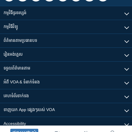
កម្មវិធី​ទូរទស្សន៍
កម្មវិធី​វិទ្យុ
ព័ត៌មាន​តាមប្រធានបទ​
រៀន​​អង់គ្លេស
ទទួល​ព័ត៌មាន​តាម
អំពី​ VOA & ទំនាក់ទំនង
គេហទំព័រ​​ទាក់ទង
ទាញយក​ App ផ្សេងៗ​របស់​ VOA
Accessibility