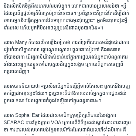
និង​លើក​ទឹកចិត្ត​ពី​សហគមន៍​របស់​ខ្លួន។ លោក​បាន​មាន​ប្រសាសន៍​ថា «អ្វី​
ដែល​ប្រព័ន្ធ​ផ្តល់​ឲ្យ​គឺ​មិន​គ្រប់គ្រាន់​នោះ​ទេ។ ប្រព័ន្ធ​នោះ​គឺ​គ្រាន់​តែ​ដើម្បី​ដាក់​
ទោស​អ្នក​និង​ធ្វើ​ឲ្យ​អ្នក​កាន់​តែ​អាក្រក់​ជាង​មុន​ប៉ុណ្ណោះ។ អ្នក​មិនបាន​រៀនអ្វី​
ទាំងអស់ ហើយ​អ្នក​ក៏​មិន​អាច​ល្អ​ប្រសើរ​ជាង​មុន​បាន​ដែរ»។
លោក Many ក៏​បាន​លើកឡើង​ទៀត​ថា ការ​គាំទ្រ​ពី​សហគមន៍​ដូចជា​ជា​ការ​
រៀបចំ​ជា​សិក្ខាសាលា វគ្គ​បណ្តុះបណ្តាល ផ្តល់​ជា​សៀវភៅ និង​ធនធាន​
ចាំបាច់​នានា ដើរ​តួនាទី​យ៉ាង​សំខាន់​នៅ​ក្នុង​ការ​ជួយដល់​អ្នក​ជាប់​ពន្ធនាគារ​
ទាំង​នោះ​ឲ្យ​ក្លាយ​ខ្លួន​ទៅ​ជា​បុគ្គល​ដ៏​ល្អក្នុង​សង្គម ក្រោយ​ពី​ពួកគេ​ចេញ​ពី​
ពន្ធនាគារ​វិញ។
លោក​បាន​និយាយ​ថា «ប្រសិន​បើ​អ្នក​មិន​ធ្វើ​អ្វី​ទាល់​តែ​សោះ ពួកគេ​នឹង​ចេញ​
មក​វិញ​ជា​មនុស្ស​ដដែល។ ដូច្នេះ​នេះ​គឺ​ជា​ឱកាស​របស់​អ្នក​ក្នុង​ការ​ជួយ​ដល់​
ពួកគេ​ ខណៈ​ដែល​ពួកគេ​កំពុង​តែ​ស្ថិត​នៅ​ក្នុង​ពន្ធនាគារ»។
លោក Sophal Ear ដែល​ជា​សមាជិក​ក្រុមប្រឹក្សាភិបាល​នៃ​អង្គការ
SEARAC បាន​ថ្លែង​ប្រាប់ VOA ក្រោយ​ពី​ពិធី​ប្រគល់​រង្វាន់​នោះ​បាន​បញ្ចប់​
ថា ការងារ​របស់​សហគមន៍​ខ្មែរ​អាមេរិកាំង​ដែល​ជា​ជ័យលាភី​ទាំងបី​នោះ គឺ​