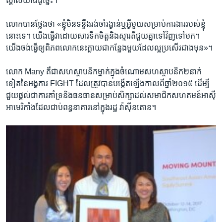
ស្គាល់​យ៉ាង​ដូច្នេះ​។
លោក​បាន​ថ្លែង​ថា «ខ្ញុំ​មិន​ទន្ទឹង​រង់ចាំ​រង្វាន់​ឬ​អ្វី​មួយ​សម្រាប់​ការងារ​របស់​ខ្ញុំ​
នោះ​ទេ។ យើង​ធ្វើ​វា​ដោយសារ​ទឹក​ចិត្ត​និង​ស្មារតី​ជួយ​គ្នា​ទៅ​វិញ​ទៅ​មក។
យើង​ចង់​ធ្វើ​ឲ្យ​ពិភពលោក​នេះ​ក្លាយ​ជា​កន្លែង​មួយ​ដែល​ល្អ​ប្រសើរ​ជាង​មុន»។
លោក Many គឺ​ជា​សហ​ស្ថាបនិកម្នាក់​ក្នុង​ចំណោម​សហស្ថាបនិក​២​នាក់​
ទៀត​នៃ​អង្គការ​ FIGHT ​ដែល​ត្រូវ​បាន​បង្កើត​ឡើង​កាល​ពី​ឆ្នាំ​២០១៥ ​ដើម្បី​
ជួយ​ផ្តល់​ជា​ការ​គាំទ្រ​និង​ធនធាន​សម្រាប់​សិក្សា​ដល់​សមាជិក​សហគមន៍​អាស៊ី​
អាមេរិកាំង​ដែល​ជាប់​ពន្ធនាគារ​នៅ​ក្នុង​រដ្ឋ វ៉ាស៊ីនតោន។