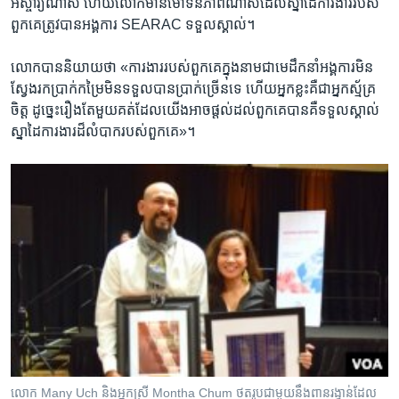
អស្ចារ្យ​ណាស់ ហើយ​លោក​មាន​មោទនភាព​ណាស់​ដែល​ស្នាដៃ​ការងារ​របស់​
ពួកគេ​ត្រូវ​បាន​អង្គការ SEARAC ទទួល​ស្គាល់។
លោក​បាន​និយាយ​ថា «ការងារ​របស់​ពួកគេ​ក្នុង​នាម​ជា​មេដឹកនាំ​អង្គការ​មិន​
ស្វែងរក​ប្រាក់​កម្រៃ​មិន​ទទួល​បាន​ប្រាក់​ច្រើន​ទេ ហើយ​អ្នក​ខ្លះ​គឺ​ជា​អ្នក​ស្ម័គ្រ
ចិត្ត ដូច្នេះ​រឿង​តែ​មួយ​គត់​ដែល​យើង​អាច​ផ្តល់​ដល់​ពួកគេ​បាន​គឺ​ទទួល​ស្គាល់​
ស្នាដៃ​ការងារ​ដ៏​លំបាក​របស់​ពួកគេ»។
លោក Many Uch និង​អ្នកស្រី Montha Chum ថតរូប​ជាមួយ​នឹង​ពានរង្វាន់​ដែល​