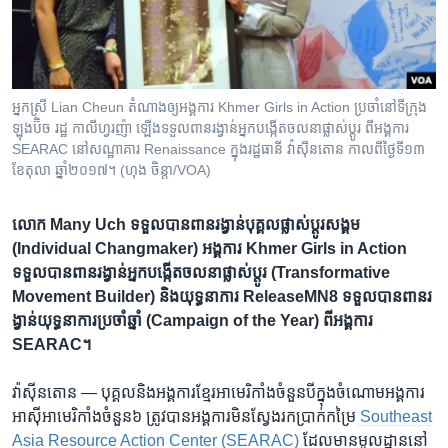
រចនា
សម្ព័ន្ធ​
Khmer English
រំលង​
និង​
បណ្តាញ​សង្គម
ចូល​
អ្នកស្រី Lian Cheun តំណាង​ឲ្យ​អង្គការ Khmer Girls in Action ប្រចាំ​នៅ​ទីក្រុង
ទៅ​
ឡុងប៊ិច រដ្ឋ កាលីហ្វរញ៉ា ឡើង​​ទទួល​​ពានរង្វាន់​អ្នក​បង្កើត​ចលនា​ផ្លាស់ប្តូរ ពី​អង្គការ
កាន់​
SEARAC នៅ​សណ្ឋាគារ Renaissance ក្នុង​រដ្ឋធានី វ៉ាស៊ីនតោន កាល​ពី​ថ្ងៃ​ទី​១៣
ខែ​តុលា ឆ្នាំ២០១៧។ (ហុង ចិន្តា/VOA)
ទំព័រ​
ភាសា
ស្វែង​
រក
លោក Many Uch ទទួល​បាន​ពានរង្វាន់​បុគ្គល​ផ្លាស់ប្ដូរ​សង្គម
(Individual Changmaker) អង្គការ Khmer Girls in Action
ទទួល​បាន​ពានរង្វាន់​អ្នក​បង្កើត​ចលនា​ផ្លាស់ប្តូរ​ (Transformative
Movement Builder) និង​យុទ្ធនាការ ReleaseMN8 ទទួល​បាន​ពានរ
ង្វាន់​យុទ្ធនាការ​ប្រចាំ​ឆ្នាំ (Campaign of the Year) ពី​អង្គការ
SEARAC។
វ៉ាស៊ីនតោន —
បុគ្គល​និង​អង្គការ​ខ្មែរ​អាមេរិកាំង​ចំនួន​បី​ក្នុង​ចំណោម​អង្គការ​
អាស៊ី​អាមេរិកាំង​ចំនួន​៦ ត្រូវ​បាន​អង្គការ​មិន​ស្វែងរក​ប្រាក់​កម្រៃ
Southeast
Asia Resource Action Center (SEARAC)
ដែល​មាន​មូលដ្ឋាន​នៅ​