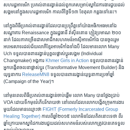
សហរដ្ឋអាមេរិក ប្រគល់​ពាន​រង្វាន់​ដល់​ពួកគេ​សម្រាប់​ស្នាដៃ​ការងារ​ជួយ​ដល់​
សង្គម​នៅ​ក្នុង​សហរដ្ឋអាមេរិក​ កាល​ពី​ថ្ងៃ​ទី​១៣ ខែ​តុលា កន្លង​ទៅ​នេះ។
​នៅ​ក្នុង​ពិធី​ប្រគល់​ពានរង្វាន់​ដែល​បាន​ប្រព្រឹត្ត​ទៅ​យ៉ាង​អធិកអធម​នៅ​ឯ​
សណ្ឋាគារ Renaissance ក្នុង​រដ្ឋធានី វ៉ាស៊ីនតោន ភ្ញៀវ​ប្រមាណ ២០០​
នាក់ ​ដែល​ភាគច្រើន​ជា​សមាជិក​សហគមន៍​អាស៊ី​អាមេរិកាំង បាន​ចូលរួម​
អបអរ​សាទរ​ដល់​ជ័យលាភី​ខ្មែរ​អាមេរិកាំង​ទាំង​បី ដែល​មាន​លោក Many
Uch ទទួល​បាន​ពានរង្វាន់​បុគ្គល​ផ្លាស់ប្ដូរ​សង្គម (Individual
Changmaker) អង្គការ
Khmer Girls in Action
ទទួល​បាន​ពានរង្វាន់​
អ្នក​បង្កើត​ចលនា​ផ្លាស់ប្តូរ​ (Transformative Movement Builder) និង​
យុទ្ធនាការ
ReleaseMN8
ទទួល​បាន​ពានរង្វាន់​យុទ្ធនាការ​ប្រចាំ​ឆ្នាំ
(Campaign of the Year)។​
​នៅ​មុន​ពេល​ពិធី​ប្រគល់​ពានរង្វាន់​ចាប់​ផ្តើម លោក Many បាន​ថ្លែង​ប្រាប់
VOA ដោយ​ទឹក​មុខ​រំភើប​រីករាយ​ថា នៅ​ពេល​ដែល​លោក​បង្កើត​ក្រុម​ការងារ​
មួយ​ដែល​មាន​ឈ្មោះ​ថា
FIGHT (Formerly Incarcerated Group
Healing Together)
កាល​ពី​ឆ្នាំ​២០១៥ លោក​មិន​ដែល​គិត​នោះ​ទេ​ថា ពីរ​
ឆ្នាំ​ក្រោយ​មក​ស្នាដៃ​ការងារ​ជួយ​ដល់​សហគមន៍​របស់​លោក​ត្រូវ​បាន​គេ​ទទួល​