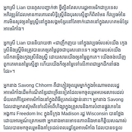
អ្នកស្រី Lian បាន​គូស​បញ្ជាក់​ថា ថ្វីត្បិត​តែ​សហរដ្ឋអាមេរិក​ជា​ប្រទេស​
អភិវឌ្ឍន៍​ដែល​មាន​ការ​គោរព​សិទ្ធិ​ស្រ្តី​និង​បុរស​ស្មើ​គ្នា​ក៏​ពិត​មែន ក៏​វប្បធម៌​នៃ​
ការ​មិន​សូវ​ឲ្យ​តម្លៃ​ស្ត្រី​នៅ​ក្នុង​សង្គម​ខ្មែរ​នៅ​តែ​ចាក់ដោត​នៅ​ក្នុង​សហគមន៍​ខ្មែរ​
អាមេរិកាំង។ ​
អ្នកស្រី Lian បាន​និយាយ​ថា «ជា​ញឹកញយ នៅ​ក្នុង​វប្បធម៌​របស់​យើង ក្មេង
ស្រី​និង​ស្ត្រី​មិន​ត្រូវ​បាន​គេ​ឲ្យ​តម្លៃ​ដូចជា​បុរស​នោះ​ទេ។ អង្គការ​របស់​យើង​
លើក​តម្កើង​ក្មេងស្រី​និង​ស្ត្រី ដោយសារ​យើង​ឲ្យ​តម្លៃ​ពួកគេ។ យើង​ចង់​ឃើញ​
ពួកគេ​មាន​តម្លៃ​ស្មើ​គ្នា ហើយ​យើង​ក៏​ឲ្យ​តម្លៃ​ទៅ​លើ​ភាពជា​អ្នក​ដឹកនាំ​ផង​
ដែរ»។
​អ្នកនាង Savong Chhorm គឺ​ជា​ភ្ញៀវ​ចូលរួម​ម្នាក់​ក្នុង​ចំណោម​ពលរដ្ឋ​
អាមេរិកាំង​ដើម​កំណើត​ខ្មែរ​ជាច្រើន​ទៀត​ដែល​មក​ចូលរួម​អបអរ​សាទរ​ដល់​
ជ័យលាភី​ខ្មែរ​អាមេរិកាំង​នៅ​ក្នុង​ពិធី​ប្រគល់​រង្វាន់​នោះ។ អ្នកនាង Savong
ដែល​ជា​អ្នក​តស៊ូមតិ​ទៅ​លើ​អំពើ​ហិង្សា​ក្នុង​គ្រួសារ​និង​ការ​បំពាន​ផ្លូវភេទ​នៃ​
អង្គការ Freedom Inc ក្នុង​ទីក្រុង Madison រដ្ឋ Wisconsin បាន​ថ្លែង​
ដោយ​អារម្មណ៍​ត្រេកអរ​ថា អ្នកនាង​មាន​មោទនភាព​និង​មាន​កិត្តិយស​ណាស់
ដែល​បាន​មក​ចូលរួម​និង​គាំទ្រ​ដល់​ពលរដ្ឋ​ខ្មែរ​អាមេរិកាំង ដែល​បាន​ទទួល​