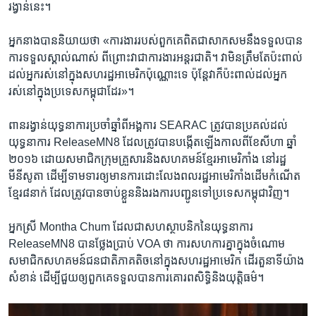
រង្វាន់​នេះ។
អ្នក​នាង​បាន​និយាយ​ថា «ការងារ​របស់​ពួកគេ​ពិត​ជា​សាកសម​នឹង​ទទួល​បាន​
ការ​ទទួល​ស្គាល់​ណាស់ ពីព្រោះ​វា​ជា​ការងារ​អន្តរជាតិ។ វា​មិន​ត្រឹម​តែ​ប៉ះពាល់​
ដល់​អ្នក​រស់នៅ​ក្នុង​សហរដ្ឋអាមេរិក​ប៉ុណ្ណោះ​ទេ ប៉ុន្តែ​វា​ក៏​ប៉ះពាល់​ដល់​អ្នក​
រស់នៅ​ក្នុង​ប្រទេស​កម្ពុជា​ដែរ»។
ពានរង្វាន់​យុទ្ធនាការ​ប្រចាំ​ឆ្នាំ​ពី​អង្គការ SEARAC ត្រូវ​បាន​ប្រគល់​ដល់​
យុទ្ធនាការ ReleaseMN8 ​ដែល​ត្រូវ​បាន​បង្កើត​ឡើង​កាល​ពី​ខែ​សីហា ឆ្នាំ​
២០១៦ ដោយ​សមាជិក​ក្រុមគ្រួសារ​និង​សហគមន៍​ខ្មែរ​អាមេរិកាំង នៅ​រដ្ឋ
មីនីសូតា ដើម្បី​ទាមទារ​ឲ្យ​មាន​ការ​ដោះលែង​ពលរដ្ឋ​អាមេរិកាំង​ដើម​កំណើត​
ខ្មែរ​៨​នាក់ ដែល​ត្រូវ​បាន​ចាប់​ខ្លួន​និង​រងការ​បញ្ជូន​ទៅ​ប្រទេស​កម្ពុជា​វិញ។
អ្នកស្រី Montha Chum ដែល​ជា​សហស្ថាបនិក​នៃ​យុទ្ធនាការ
ReleaseMN8 បាន​ថ្លែង​ប្រាប់ VOA ថា ការ​សហការ​គ្នា​ក្នុង​ចំណោម​
សមាជិក​សហគមន៍​ជនជាតិ​ភាគតិច​នៅ​ក្នុង​សហរដ្ឋអាមេរិក ដើរ​តួនាទី​យ៉ាង​
សំខាន់ ដើម្បី​ជួយ​ឲ្យ​ពួកគេ​ទទួល​បាន​ការ​គោរព​សិទ្ធិ​និង​យុត្តិធម៌។