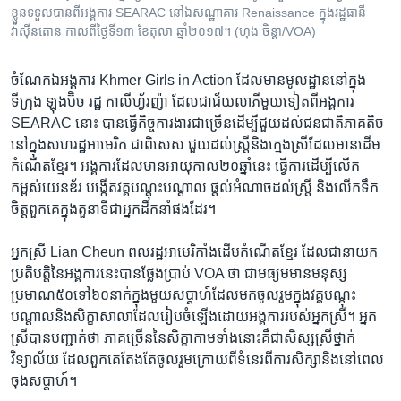
ខ្លួន​ទទួល​បាន​ពី​អង្គការ SEARAC នៅ​ឯ​សណ្ឋាគារ Renaissance ក្នុង​រដ្ឋធានី
វ៉ាស៊ីនតោន កាល​ពី​ថ្ងៃ​ទី​១៣ ខែ​តុលា ឆ្នាំ​២០១៧។ (ហុង ចិន្តា/VOA)
ចំណែក​ឯ​អង្គការ Khmer Girls in Action ដែល​មាន​មូលដ្ឋាន​នៅ​ក្នុង​
ទីក្រុង ឡុងប៊ិច រដ្ឋ កាលីហ្វ័រញ៉ា ដែល​ជា​ជ័យលាភី​មួយ​ទៀត​ពី​អង្គការ
SEARAC នោះ បាន​ធ្វើ​កិច្ចការងារ​ជាច្រើន​ដើម្បី​ជួយ​ដល់​ជនជាតិ​ភាគតិច​
នៅ​ក្នុង​សហរដ្ឋអាមេរិក ជាពិសេស ជួយ​ដល់​ស្ត្រី​និង​ក្មេងស្រី​ដែល​មាន​ដើម​
កំណើត​ខ្មែរ។ អង្គការ​ដែល​មាន​អាយុកាល​២០​ឆ្នាំ​នេះ ធ្វើ​ការ​ដើម្បី​លើក​
កម្ពស់​យេនឌ័រ បង្កើត​វគ្គ​បណ្តុះបណ្តាល​ ផ្តល់​អំណាច​ដល់​ស្ត្រី និង​លើក​ទឹក
ចិត្ត​ពួកគេ​ក្នុង​តួនាទី​ជា​អ្នក​ដឹកនាំ​ផងដែរ។
​អ្នកស្រី Lian Cheun ពលរដ្ឋ​អាមេរិកាំង​ដើម​កំណើត​ខ្មែរ ដែល​ជា​នាយក
ប្រតិបត្តិ​នៃ​អង្គការ​នេះ​បាន​ថ្លែង​ប្រាប់​ VOA ថា ជា​មធ្យម​មាន​មនុស្ស​
ប្រមាណ​៥០​ទៅ​៦០​នាក់​ក្នុង​មួយ​សប្តាហ៍​ដែល​មក​ចូលរួម​ក្នុង​វគ្គបណ្តុះ
បណ្តាល​និង​សិក្ខាសាលា​ដែល​រៀបចំឡើង​ដោយ​អង្គការ​របស់​អ្នកស្រី។ អ្នក​
ស្រី​បាន​បញ្ជាក់ថា ភាគច្រើន​នៃ​សិក្ខាកាម​ទាំង​នោះ​គឺ​ជា​សិស្ស​ស្រី​ថ្នាក់​
វិទ្យាល័យ ដែល​ពួកគេ​តែងតែ​ចូលរួម​ក្រោយ​ពី​ទំនេរ​ពី​ការ​សិក្សា​និង​នៅ​ពេល​
ចុង​សប្តាហ៍។