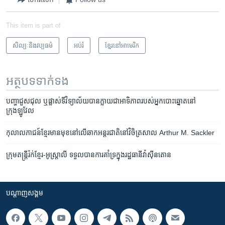
This item is part of
សិល្បៈនិងវប្បធម៌
អប់រំ
ខ្មែរ​នៅ​អាមេរិក
អត្ថបទ​ទាក់ទង
បញ្ហាជួសជុល ឬផ្លាស់ទី​វិទ្យាល័យបានក្លាយជាអាទិភាពរបស់អ្នកបោះឆ្នោតនៅ
ក្រុងឡូវែល
កុលាលភាជន៍ខ្មែរមានមុខនៅលើឆាកអន្តរជាតិនៅវិចិត្រសាល Arthur M. Sackler
ក្រុម​តន្ត្រី​រ៉ក់​ខ្មែរ-អូស្ត្រាលី ​ទទួល​បាន​ការ​គាំទ្រ​ក្នុង​រដ្ឋធានី​វ៉ាស៊ីនតោន
បណ្តាញ​សង្គម