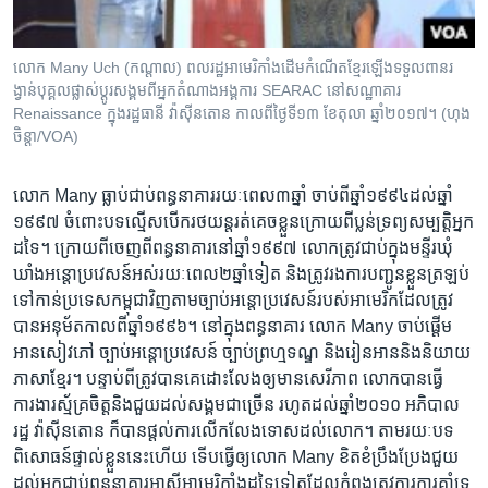
លោក Many Uch (កណ្តាល) ពលរដ្ឋ​អាមេរិកាំង​ដើម​កំណើត​ខ្មែរ​ឡើង​ទទួល​ពានរ
ង្វាន់​បុគ្គល​ផ្លាស់ប្ដូរ​សង្គម​ពី​អ្នក​តំណាង​អង្គការ SEARAC នៅ​សណ្ឋាគារ
Renaissance ក្នុង​រដ្ឋធានី វ៉ាស៊ីនតោន កាល​ពី​ថ្ងៃ​ទី​១៣ ខែ​តុលា ឆ្នាំ​២០១៧។ (ហុង
ចិន្តា/VOA)
លោក Many ធ្លាប់​ជាប់​ពន្ធនាគារ​រយៈពេល​៣ឆ្នាំ​ ចាប់​ពី​ឆ្នាំ​១៩៩៤​ដល់​ឆ្នាំ​
១៩៩៧ ចំពោះ​បទល្មើស​បើក​រថយន្ត​រត់គេច​ខ្លួន​ក្រោយ​ពី​ប្លន់​ទ្រព្យ​សម្បត្តិ​អ្នក​
ដទៃ។ ក្រោយ​ពី​ចេញ​ពី​ពន្ធនាគារ​នៅ​ឆ្នាំ​១៩៩៧ លោក​ត្រូវ​ជាប់​ក្នុង​មន្ទីរ​ឃុំ
ឃាំង​អន្តោប្រវេសន៍​អស់​រយៈពេល​២​ឆ្នាំ​ទៀត និង​ត្រូវ​រង​ការ​បញ្ជូន​ខ្លួន​ត្រឡប់​
ទៅ​កាន់​ប្រទេស​កម្ពុជា​វិញ​តាម​ច្បាប់​អន្តោប្រវេសន៍​របស់​អាមេរិក​ដែល​ត្រូវ​
បាន​អនុម័ត​កាល​ពី​ឆ្នាំ​១៩៩៦។ នៅ​ក្នុង​ពន្ធនាគារ លោក Many ចាប់​ផ្តើម​
អាន​សៀវភៅ ច្បាប់​អន្តោប្រវេសន៍ ច្បាប់​ព្រហ្មទណ្ឌ និង​រៀន​អាន​និង​និយាយ​
ភាសាខ្មែរ។ បន្ទាប់​ពី​ត្រូវ​បាន​គេ​ដោះលែង​ឲ្យ​មាន​សេរីភាព លោក​បាន​ធ្វើ​
ការងារ​ស្ម័គ្រ​ចិត្ត​និង​ជួយ​ដល់​សង្គម​ជាច្រើន រហូត​ដល់ឆ្នាំ​២០១០ អភិបាល​
រដ្ឋ វ៉ាស៊ីនតោន ក៏​បាន​ផ្តល់ការ​លើកលែងទោស​ដល់​លោក​។ ​តាមរយៈ​បទ
ពិសោធន៍​ផ្ទាល់​ខ្លួន​នេះ​ហើយ ទើប​ធ្វើ​ឲ្យ​លោក​ Many ខិតខំប្រឹងប្រែង​ជួយ​
ដល់​អ្នក​ជាប់​ពន្ធនាគារ​អាស៊ី​អាមេរិកាំង​ដទៃទៀត​ដែល​កំពុង​ត្រូវ​ការ​ការ​គាំទ្រ​