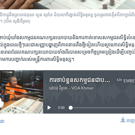
ូ​និង​ព្រះតេជគុណ លួន សុវ៉ាត ជ័យលាភី​រង្វាន់​សិទ្ធិ​មនុស្ស ចូល​រួម​ជា​វាគ្មិន​ពិភាក្សា​អំពី​ស្ថា
០១៤។ (លឹម សុធី/វីអូអេ)
ចាប់​ឃុំឃាំង​សកម្មជន​គណបក្ស​នយោ​បាយនិង​ការកាត់​ទោស​សកម្មជន​សិទ្ធិ​លំនៅដ្
ល់​ក្នុង​ពេល​ថ្មីៗ​នេះ​ជា​សញ្ញា​បង្ហាញ​ពី​ភាពតានតឹង​ថ្មី​ទៀត​ហើយស្ថានភាព​សិទ្ធិ​
ន​ពេល​ដែល​គណបក្ស​នយោបាយ​ទាំងពីរ​បាន​សម្រេចកិច្ចព្រមព្រៀងដើម្បី​បញ្ចប់​វិប
ការបញ្ជាក់​របស់​មន្ត្រី​ការពារ​សិទ្ធិមនុស្ស។
ការ​ចាប់ខ្លួន​សកម្មជន​ជា​បន្តបន្ទាប់​និង​ផល​ប៉ះពាល់​មក​លើ​សេរីភាព​នៃ​ការ​បញ្ចេញ​មតិ
EMBE
ដោយ
វីអូអេ - VOA Khmer
No media source currently available
0:00
ទាញ​យ
សនា
EMBED