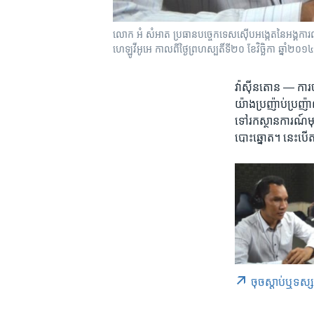
លោក​ អំ សំអាត​ ប្រធាន​បច្ចេកទេស​ស៊ើប​អង្កេត​នៃ​អង្គការ​លីកាដ
ហេឡូវីអូអេ កាល​ពី​ថ្ងៃ​ព្រហស្បតិ៍​ទី​២០ ខែ​វិច្ឆិកា ឆ្នាំ​២
វ៉ាស៊ីនតោន —
ការ
យ៉ាង​ប្រញ៉ាប់​ប្រញ៉ា
ទៅរក​ស្ថានការណ៍​មុ
បោះឆ្នោត។ នេះបើ​តាម​
ចុច​​ស្តាប់​ឬ​ទស្