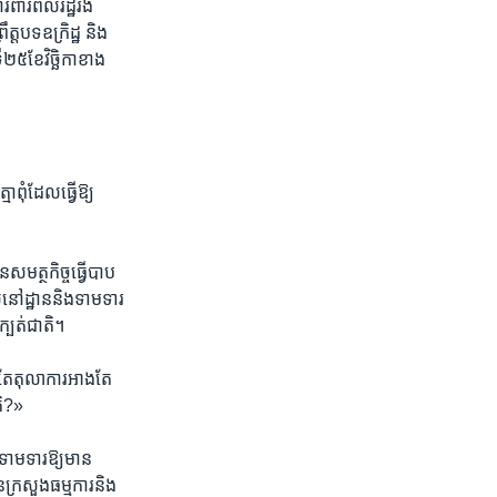
រពារ​ពលរដ្ឋ​រង
ត្តបទឧក្រិដ្ឋ និង​
២៥​ខែវិច្ឆិកា​ខាង
​ពុំដែល​ធ្វើ​ឱ្យ​
ន​សមត្ថកិច្ចធ្វើ​បាប
លំនៅដ្ឋាននិងទាមទារ
ក្បត់​ជាតិ។
តែ​តុលាការ​អាង​តែ​
តិ?»
​ទាមទារ​ឱ្យ​មាន
រសួង​ធម្មការ​និង​