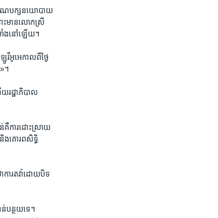
ាជិក​គណបក្ស​នយោបាយ​
ុង​នោះមានលោកស្រី
ឃុំឃាំង​នៅឡើយ។
ីអូ​អេ​កាល​ពី​ថ្ងៃ​
៉ា»។
ីហើយរដ្ឋាភិបាល
ន់គឺការដោះស្រាយ​
និង​គោរព​សិទ្ធិ
​ថាការតវ៉ា​ដោយ​បិទ​
ទាន់​បន្ថយ​ទេ។