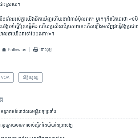
យ​ដោះស្រាយ។
​ទាំងអស់​គ្នា​យើង​នឹក​ឃើញ​ហើយ​ថា​ជំនាន់​ប៉ុលពត។ ម្នាក់ៗ​គិត​តែ​ជេរ​ថា​ «ទម
​ឱ្យ​ទៅ​ធ្វើ​ស្រែ​ធ្វើអី» ​ហើយ​ប្រសិន​បើ​រូបភាព​នេះ​កើត​ឡើង​មក​វិញ​វា​ធ្វើ​ឱ្យ​ប្រជា
ធ​សាសនា​យើង​វា​ទៅ​បែបណា?»។
Follow us
បោះពុម្ព
o VOA
សិទ្ធិ​មនុស្ស
ទង
ម​អន្តរាគមន៍​ដោះលែង​មន្ត្រី​បក្ស​ប្រឆាំង
ារម្ភ​ក្រោយ​មាន​ការ​ចាប់​ផ្សឹក​និង​ឃុំឃាំង​ព្រះសង្ឃ