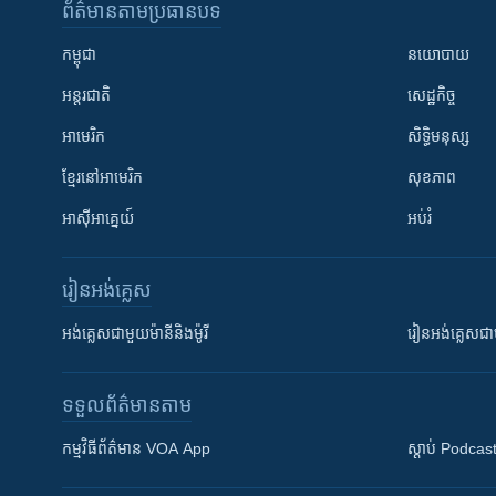
ព័ត៌មាន​តាមប្រធានបទ​
កម្ពុជា
នយោបាយ
អន្តរជាតិ
សេដ្ឋកិច្ច
អាមេរិក
សិទ្ធិមនុស្ស
ខ្មែរ​នៅអាមេរិក
សុខភាព
អាស៊ីអាគ្នេយ៍
អប់រំ
រៀន​​អង់គ្លេស
អង់គ្លេស​ជាមួយ​ម៉ានី​និង​ម៉ូរី
រៀន​​​​​​អង់គ្លេ
ទទួល​ព័ត៌មាន​តាម
កម្មវិធី​ព័ត៌មាន VOA App
ស្តាប់ Podcas