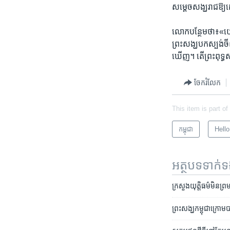
សម្តេច​សង្ឃរាជ​ឱ្
លោក​បន្ថែម​ថា៖«យើង
ព្រះសង្ឃ​បកស្បង់​ចីពរ
ឃើញ។ តើ​ព្រះពុទ្
ចែករំលែក
This item is part of
កម្ពុជា
Hell
អត្ថបទ​ទាក់
ក្រសួង​យុត្តិធម៌​មិន​ព្រ
ព្រះសង្ឃ​កម្ពុជា​ក្រោម​ប