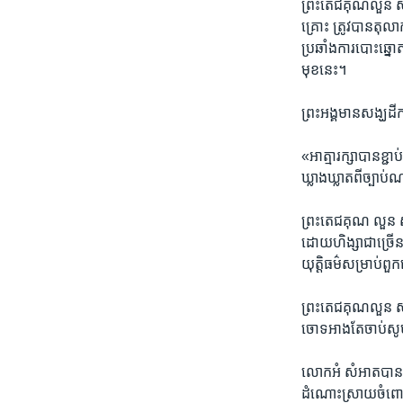
ព្រះតេជគុណ​លួន សុវ
គ្រោះ​ ត្រូវ​បាន​តុល
ប្រឆាំង​ការបោះឆ្នោត
មុខ​នេះ។
ព្រះអង្គ​មាន​សង្ឃ
«អាត្មា​រក្សា​បាន​ខ្ជា
ឃ្លាងឃ្លាត​ពី​ច្បាប
ព្រះតេជគុណ លួន សុវ៉ា
ដោយ​ហិង្សា​ជាច្រើន
យុត្តិធម៌សម្រាប់ពួកគ
ព្រះតេជគុណ​លួន សុវ៉
ចោទ​អាង​តែ​ចាប់​សូម្
លោកអំ សំអាត​បាន​បញ្ជ
ដំណោះស្រាយ​ចំពោះ​