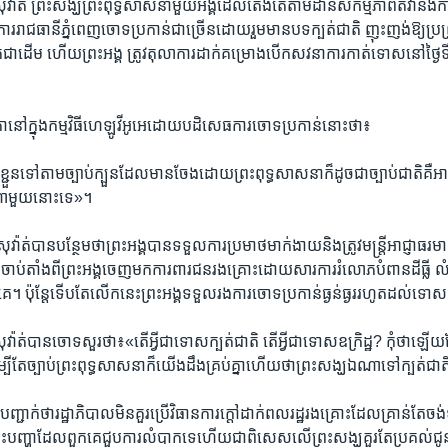
៉ាត់ ព្រះសង្ឃ​ព្រះពុទ្ធសាសនាមួយ​អង្គដែល​តែ​ងតែ​តាម​ដាន​សកម្មភាព​តវ៉ា​និង​កា
ាការ​រាជធានី​ភ្នំពេញ​ចោទប្រកាន់​ជាច្រើន​ដោយ​រួមមាន​បទក្បត់​ជាតិ​ ញុះញង់ឱ្យប្រព្រឹ
​ជាដើម ​ហើយព្រះ​អង្គ ត្រូវតុលាការដាក់​គម្រោង​បើក​សវនាការ​កាត់ទោស​នៅថ្ងៃ​ទី​
ដីកា​នៅ​ក្នុងកម្មវិធីហេឡូវីអូអេដោយបដិសេធការចោទប្រកាន់នោះថា៖
ប់ខ្ជួន​ទៅ​តាម​ច្បាប់​ក្បួន​ដែល​មាន​ចែង​ដោយ​ព្រះពុទ្ធ​សាសនា​ក៏​ដូចជា​ច្បាប់​ជាតិ​គឺ​អាត្មា
់​ណាមួយ​នោះ​ទេ»។
ត់​បាន​បន្ថែម​ថា​ព្រះអង្គ​បាន​ទទួល​ការប្រមាថ​មាក់​ងាយ​និង​ត្រូវ​មន្រ្តី​អាជ្ញាធរ​មា
​ចាប់​តាំងពីព្រះអង្គចេញមក​ការពារ​ជនរងគ្រោះ​ដោយសារ​ការរំលោភបំពាន​ដីធ្លី ​
េ។ ប៉ុន្តែ​ទើប​តែលើក​នេះព្រះអង្គ​ទទួល​រង​ការចោទ​ប្រកាន់​ធ្ងន់ធ្ងរ​រហូត​ដល់​ទោស​
ាត់​បាន​ចោទ​សួរ​ថា៖«តើអ្វីជា​ទោស​ក្បត់​ជាតិ​ តើអ្វី​ជា​ទោស​ឧក្រិដ្ឋ? កុំថា​ឡើយ​
បី​តែ​ច្បាប់​ព្រះពុទ្ធ​សាសនា​ក៏​យើង​ដឹង​គ្រប់គ្នា​ហើយ​ថា​ព្រះសង្ឃ​ឯណា​ទៅ​ក្បត់​ជា
ាក់​ថា​រដ្ឋាភិបាល​មិនគួរ​ប្រើ​វិធានការ​ក្តៅ​ដាក់​ពលរដ្ឋ​រងគ្រោះ​ដែល​គ្រាន់តែ​ចង់
បញ្ហា​ដែល​ពួកគេ​ជួប​ការលំបាក​ទេហើយ​ជាពិសេស​លើ​ព្រះសង្ឃ​គួរតែប្រគល់ជូន​ក្