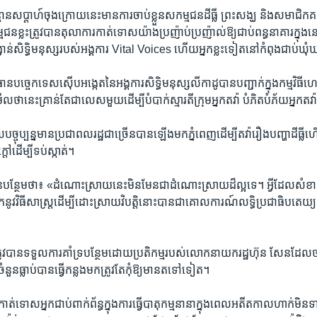
្មាន​សប្តាហ៍​ចុងក្រោយ​នេះ​មាន​ការចាប់​ខ្លួន​សកម្មជន​ដីធ្លី ​ព្រះសង្ឃ​ និង​សម
្មជនខ្លះត្រូវបានតុលាការ​កាត់ទោស​យ៉ាង​ប្រញ៉ាប់​ប្រញ៉ាល់​ឱ្យ​ជាប់​ពន្ធនាគារ​ក្ន
ង្វាន់សិទ្ធិ​មនុស្ស​របស់​អង្គការ​ Vital Voices ​ហើយអ្នកខ្លះទៀត​នៅ​កំពុង​ជាប់​
ច្ចេកទេស​ស៊ើប​អង្កេត​នៃ​អង្គការ​សិទ្ធិមនុស្ស​លីកាដូ​បាន​បញ្ជាក់​ក្នុង​កម្មវិធី​ហេឡូវ
មើល​ថា​នេះ​គ្រាន់តែ​ជាលេស​មួយ​ដើម្បី​បំបាក់​ស្មារតី​ក្រុម​អ្នក​តវ៉ា ​បំភិត​បំភ័យ​អ្នកតវ
្ចុប្បន្ន​មាន​ប្រជាពលរដ្ឋ​ជាច្រើន​បាន​ឡើង​មក​ភ្នំពេញ​ដើម្បី​តវ៉ា​រឿង​បញ្ហា​ដីធ្ល
្តៅដើម្បី​ទប់​ស្កាត់។
្ថែមថា៖ «ដំណោះស្រាយ​នេះ​មិនមែន​ជា​ដំណោះស្រាយ​ដ៏​ល្អ​ទេ។ អ្វី​ដែលសំខា
​នូវ​វិធីសាស្រ្ត​ដើម្បី​ដោះស្រាយ​វិបត្តិ​នោះ​បាន​ជាគោលការណ៍​លទ្ធិ​ប្រជាធិបតេយ្យ​
ះ​ត្រូវ​បានទទួល​ការ​គាំទ្របន្ថែម​ដោយ​ប្រតិកម្ម​របស់​លោក​នាយក​រដ្ឋ​ហ៊ុន​ សែន​ដែល
ំនួន​ធ្លាប់​បាន​ធ្វើ​កន្លង​មក​ត្រូវ​តែ​កុំ​ឱ្យ​មាន​តទៅ​ទៀត។
ង​កាត់​ទោស​អ្នក​ជាប់​ពាក់​ព័ន្ធ​ក្នុង​ការធ្វើ​បាតុកម្ម​នានា​ក្នុង​ពេល​អតីតកាល​ហាក់​មិន​