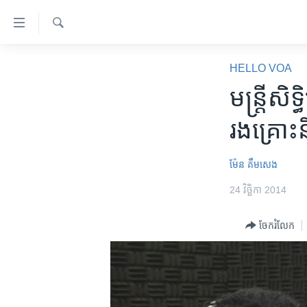
ភ្ជាប់​
ទៅ​
គេហទំព័រ​
ស្វែង​
កម្ពុជា
រក
HELLO VOA
ទាក់ទង
អន្តរជាតិ
មន្ត្រីសិទ្
រំលង​
និង​
អាមេរិក
រងគ្រោះ​
ចូល​
ចិន
ទៅ​​
ទំព័រ​
ហេឡូវីអូអេ
ម៉ែន គឹមសេង
ព័ត៌មាន​​
កម្ពុជាច្នៃប្រតិដ្ឋ
24 វិច្ឆិកា 2014
តែ​
ម្តង
ព្រឹត្តិការណ៍ព័ត៌មាន
ចែករំលែក
រំលង​
ទូរទស្សន៍ / វីដេអូ​
និង​
ចូល​
វិទ្យុ / ផតខាសថ៍
ទៅ​
កម្មវិធីទាំងអស់
ទំព័រ​