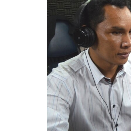
រចនា
សម្ព័ន្ធ​
រំលង​
និង​
ចូល​
ទៅ​
កាន់​
ទំព័រ​
ស្វែង​
រក