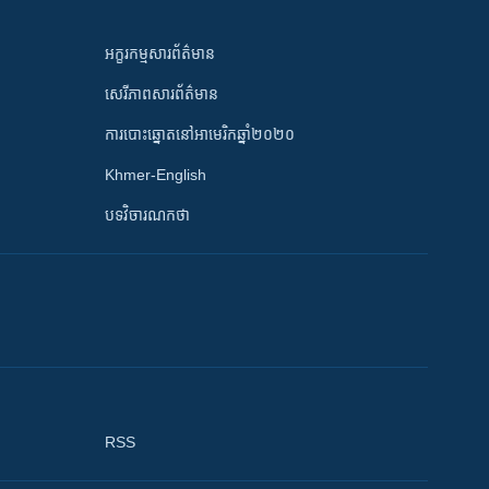
អក្ខរកម្មសារព័ត៌មាន
សេរីភាពសារព័ត៌មាន
ការបោះឆ្នោតនៅអាមេរិកឆ្នាំ២០២០
Khmer-English
បទវិចារណកថា
RSS