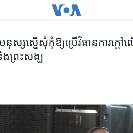
ធិ​មនុស្ស​ស្នើ​សុំ​កុំ​ឱ្យ​ប្រើ​វិធានការ​ក្តៅ
និង​ព្រះសង្ឃ