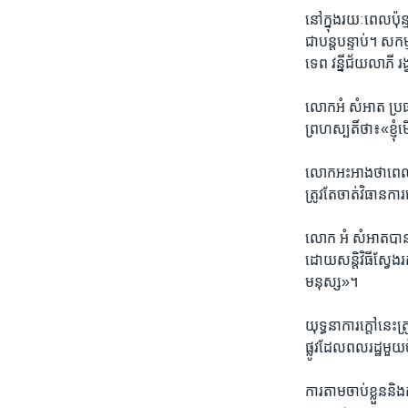
នៅក្នុង​រយៈពេល​ប៉ុន
ជា​បន្តបន្ទាប់។ សកម
ទេព វន្នីជ័យ​លាភី រ
លោកអំ សំអាត​ ប្រធាន​ប
ព្រហស្បតិ៍ថា៖​«ខ្ញុំ​
លោក​អះអាង​ថា​ពេល​បច
ត្រូវតែចាត់​វិធានការ​ក
លោក អំ សំអាតបានបន
ដោយសន្តិវិធី​ស្វែងរក
មនុស្ស»។
យុទ្ធនា​ការ​ក្តៅ​នេ
ផ្លូវ​ដែល​ពលរដ្ឋ​មួយ​ច
ការ​តាម​ចាប់​ខ្លួន​និ