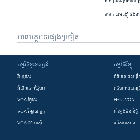
សកម្មជន​ដីធ្លី​នៅ​តែ​បន្
លោក សម រង្ស៊ី ​និង​លោ
អានអត្ថបទផ្សេងៗទៀត
កម្មវិធី​ទូរទស្សន៍
កម្មវិធី​វិទ្យុ
វីដេអូ​ខ្មែរ
ព័ត៌មាន​ពេល​ព្រឹ
វ៉ាស៊ីនតោន​ថ្ងៃ​នេះ
ព័ត៌មាន​​ពេល​រាត្រ
VOA ថ្ងៃនេះ
Hello VOA
VOA ​វិទ្យាសាស្ត្រ
សំឡេង​ជំនាន់​ថ្មី
VOA 60 អាស៊ី
វេទិកា​អាស៊ាន