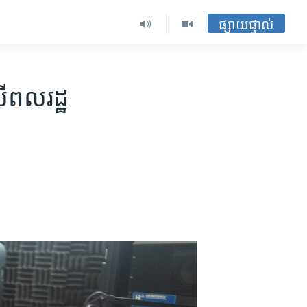
ផ្សាយផ្ទាល់
​លើ​ពលរដ្ឋ​