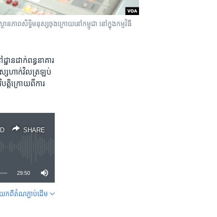
នភាព​សិទ្ធិ​មនុស្ស​ចុង​ក្រោយ​នៅ​កម្ពុជា នៅ​ក្នុង​កម្មវិធី​
ឋាន​ដាក់​ពន្ធនាគារ​
មនុស្ស​ហាក់វិលត្រឡប់
ត្តិ​ក្រោយពី​ការ
D
SHARE
29:50
ក​ពី​តំណភ្ជាប់​ដើម
SHARE