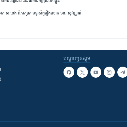
ត​ទាម​ទារ​ឲ្យ​ដោះ​លែង​សមាជិក​ក្រុម​របស់​ខ្លួន
ក ស​ ខេង ​ពិភាក្សា​តាម​ទូរស័ព្ទ​រឿង​លោក ​មាជ សុវណ្ណារ៉ា
បណ្តាញ​សង្គម
ក
ី