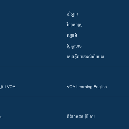
បរិស្ថាន
វិទ្យាសាស្រ្ត
វប្បធម៌
ខ្មែរក្រហម
សេចក្តីរាយការណ៍ពិសេស
ស​​ជាមួយ VOA
VOA Learning English
ts
ព័ត៌មាន​តាម​អ៊ីមែល