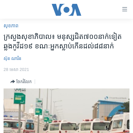
ភ្ជាប់​
ទៅ​
គេហទំព័រ​
សុខភាព
កម្ពុជា
ទាក់ទង
ក្រសួង​សុខាភិបាល៖ មនុស្ស​ជិត​៧០០​នាក់​ទៀត​
រំលង​
អន្តរជាតិ
ឆ្លង​កូវីដ​១៩ ខណៈ​អ្នក​ស្លាប់​កើន​ដល់​៨៨​នាក់
និង​
អាមេរិក
ចូល​
ស៊ុន ណារិន
ទៅ​​
ចិន
ទំព័រ​
28 មេសា 2021
ហេឡូវីអូអេ
ព័ត៌មាន​​
ចែករំលែក
តែ​
កម្ពុជាច្នៃប្រតិដ្ឋ
ម្តង
ព្រឹត្តិការណ៍ព័ត៌មាន
រំលង​
និង​
ទូរទស្សន៍ / វីដេអូ​
ចូល​
វិទ្យុ / ផតខាសថ៍
ទៅ​
ទំព័រ​
កម្មវិធីទាំងអស់