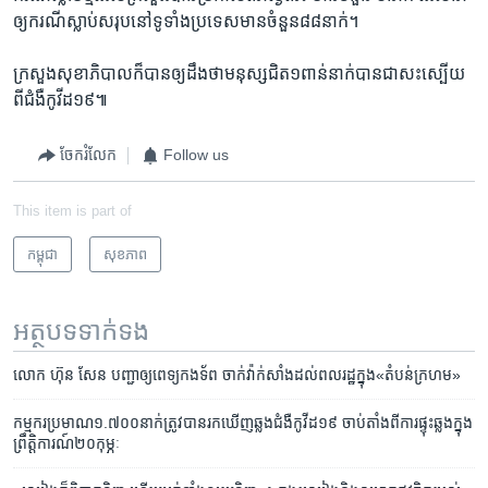
ឲ្យ​ករណីស្លាប់​សរុប​នៅទូទាំង​ប្រទេស​មាន​ចំនួន​៨៨​នាក់។
ក្រសួង​សុខាភិបាល​ក៏​បាន​ឲ្យ​ដឹង​ថា​មនុស្ស​ជិត​១ពាន់​នាក់​បាន​ជា​សះស្បើយ​
ពី​ជំងឺ​កូវីដ១៩៕
ចែករំលែក
Follow us
This item is part of
កម្ពុជា
សុខភាព
អត្ថបទ​ទាក់ទង
លោក ហ៊ុន សែន បញ្ជា​ឲ្យ​ពេទ្យ​កងទ័ព ចាក់​វ៉ាក់សាំង​ដល់​ពលរដ្ឋ​ក្នុង​«តំបន់​ក្រហម»
កម្មករ​​ប្រមាណ​១.៧០០​នាក់​ត្រូវ​បាន​រក​ឃើញ​ឆ្លង​ជំងឺ​កូវីដ​១៩ ចាប់​តាំង​ពី​ការ​ផ្ទុះ​ឆ្លង​ក្នុង​
ព្រឹត្តិការណ៍​២០​កុម្ភៈ