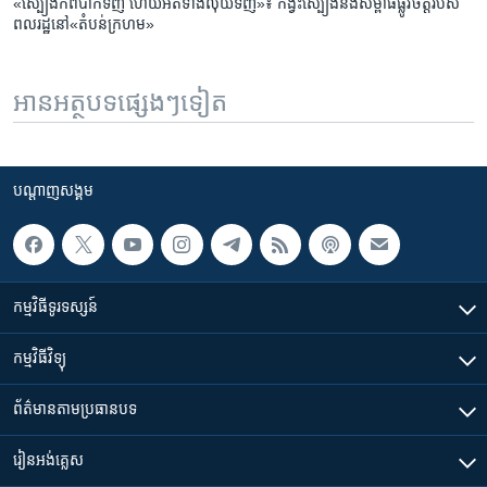
«ស្បៀង​ក៏​ពិបាក​ទិញ​ ហើយ​អត់​ទាំង​លុយ​ទិញ»៖ កង្វះ​ស្បៀង​និង​សម្ពាធ​ផ្លូវ​ចិត្ត​របស់​
ពលរដ្ឋ​នៅ​«តំបន់​ក្រហម»
អានអត្ថបទផ្សេងៗទៀត
បណ្តាញ​សង្គម
កម្មវិធី​ទូរទស្សន៍
កម្មវិធី​វិទ្យុ
ព័ត៌មាន​តាមប្រធានបទ​
រៀន​​អង់គ្លេស