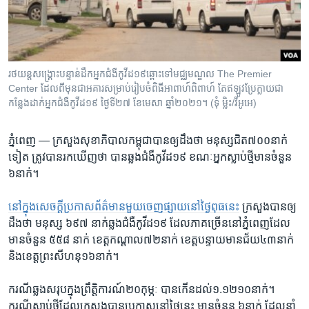
រចនា
សម្ព័ន្ធ​
Khmer English
រំលង​
និង​
បណ្តាញ​សង្គម
ចូល​
រថយន្ត​សង្រ្គោះ​បន្ទាន់​ដឹក​អ្នក​ជំងឺ​កូវីដ១៩​ឆ្ពោះទៅ​មជ្ឈមណ្ឌល The Premier
ទៅ​
Center ដែល​ពី​មុន​ជា​អគារ​សម្រាប់​រៀបចំ​ពិធី​អាពាហ៍ពិពាហ៍ តែ​ឥឡូវ​ប្រែក្លាយ​ជា​
កាន់​
កន្លែង​ដាក់​អ្នក​ជំងឺ​កូវីដ១៩ ថ្ងៃទី២៧ ខែមេសា ឆ្នាំ២០២១។ (ទុំ ម្លិះ/វីអូអេ)
ទំព័រ​
ភាសា
ស្វែង​
ភ្នំពេញ —
ក្រសួង​សុខាភិបាល​កម្ពុជា​បាន​ឲ្យ​ដឹង​ថា​ មនុស្ស​ជិត​៧០០នាក់​
រក
ទៀត ត្រូវ​បាន​រកឃើញថា ​បាន​ឆ្លង​ជំងឺកូវីដ​១៩ ខណៈ​អ្នក​ស្លាប់​ថ្មី​មាន​ចំនួន​
៦នាក់។
នៅ​ក្នុង​សេចក្តីប្រកាស​ព័ត៌មាន​មួយ​ចេញ​ផ្សាយនៅ​ថ្ងៃ​ពុធ​នេះ
ក្រសួង​បាន​ឲ្យ​
ដឹង​ថា​ មនុស្ស​ ៦៩៧ នាក់​ឆ្លង​ជំងឺ​កូវីដ១៩ ដែល​ភាគច្រើន​នៅ​ភ្នំពេញ​ដែល​
មាន​ចំនួន ៥៥៨ នាក់​ ខេត្ត​កណ្តាល​៧២នាក់ ខេត្ត​បន្ទាយ​មានជ័យ​៤៣នាក់
និង​ខេត្ត​ព្រះសីហនុ​១៦នាក់។
ករណី​ឆ្លង​សរុប​ក្នុង​ព្រឹត្តិការណ៍​២០កុម្ភៈ​ បាន​កើន​ដល់​១.១២១០​នាក់។
ករណីស្លាប់​ថ្មី​ដែល​ក្រសួង​បាន​ប្រកាស​នៅ​ថ្ងៃ​នេះ មាន​ចំនួន​ ៦នាក់ ដែល​នាំ​