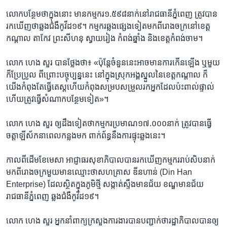
លោក​បន្ថែម​ថា​ក្នុង​នោះ មាន​កម្មករ​១.៥៩៨​នាក់នៅ​រាជធានី​ភ្នំពេញ ត្រូវ​បាន​
រក​ឃើញ​ថា​ឆ្លង​ជំងឺ​កូវីដ​១៩។ កម្មករឆ្លង​ផ្សេង​ទៀត​មក​ពី​រោង​ចក្រ​នៅ​ខេត្ត​
កណ្តាល តាកែវ ព្រះសីហនុ ស្វាយ​រៀង កំពង់ឆ្នាំង និង​ខេត្ត​កំពង់​ចាម។
លោក ហេង សួរ បានថ្លែង​ថា៖ «ប៉ុន្តែ​ចំនួន​នេះ​អាច​មាន​ការ​កើន​ឡើង​ ឬ​មួយ​
ក៏​ប្រែ​ប្រួល ពីព្រោះ​បច្ចុប្បន្ន​នេះ នៅ​ក្នុង​ស្រុក​អង្គ​ស្នួល​នៃ​ខេត្ត​កណ្តាល ​ក៏​
យើង​កំពុង​តែ​ធ្វើ​តេស្ត​ហើយ​កំពុង​សម្រប​សម្រួល​រក​អ្នក​ដែល​ប៉ះពាល់​ផ្ទាល់
ហើយ​ត្រូវ​ធ្វើសំណាក​បន្ថែម​ទៀត»។
លោក ហេង សួរ ឲ្យ​ដឹង​ទៀត​ថា​កម្មករ​ប្រមាណ​១៧.០០០នាក់ ​ត្រូវ​បាន​ធ្វើ​
ចត្តាឡីស័ក​នា​ពេល​កន្លង​មក​ ពាក់ព័ន្ធ​នឹង​ការ​ផ្ទុះ​ឆ្លង​នេះ។
កាល​ពី​ដើម​ខែ​មេសា អាជ្ញាធរ​សុខាភិបាល​បាន​រក​ឃើញ​កម្មករ​រាប់​សិប​នាក់​
មក​ពីរោង​ចក្រ​មួយ​មាន​ឈ្មោះ​ថា​សហគ្រាស ឌីន​ហាន់ ​(Din Han
Enterprise) ដែល​ស្ថិត​ក្នុង​ភូមិ​ថ្មី សង្កាត់​ស្ទឹង​មាន​ជ័យ ខណ្ឌ​មាន​ជ័យ
រាជធានី​ភ្នំពេញ ឆ្លង​ជំងឺ​កូវីដ​១៩។
លោក ហេង សួរ អ្នក​នាំ​ពាក្យ​ក្រសួង​ការងារ​បាន​បញ្ជាក់​ថា​រដ្ឋាភិបាល​បាន​ឲ្យ​